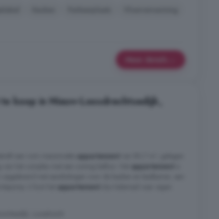
elabel
Keuken
Parkeerplaats
Vloerverwarming
Meer details
te koop in Nieuw-Loosdrechtsedijk,
reft een ruim maisonnette
appartement
van 80,7 m², gelegen
g van het complex met een zonnig balkon. Het
appartement
is
co opgeleverd met aansluitingen voor de keuken en badkamer, een
armtepomp. U kunt het
appartement
dus helemaal naar eigen
chtsedijk, Loosdrecht