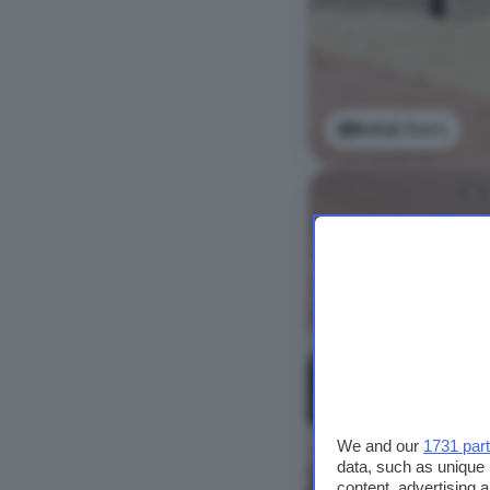
Bekijk foto's
We and our
1731 par
data, such as unique 
content, advertising