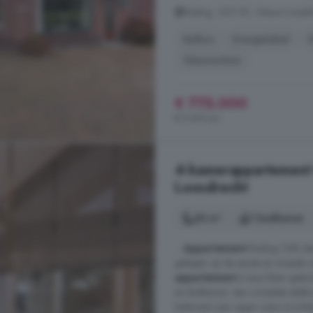
Rading, 1231 KC, Nieuw-Loosdre
Balkon
Energielabel
Wasmachine
€ 775.000
€ 9.451/m²
4-kamerappartement 
Loosdrecht
83 m²
1 badkamer
...
Appartement
Rading 128L bet
gelegen op de eerste en tweede v
appartement
is saus klaar gest
en badkamer, een complete elektra
helemaal naar eigen wens inrichten