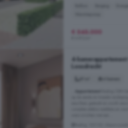
Balkon
Berging
Energi
Warmtepomp
€ 545.000
€ 6.813/m²
4-kamerappartement 
Loosdrecht
81 m²
4 kamers
...
Appartement
Rading 128H bet
op de eerste en tweede verdiepin
saus klaar gestuukt en wordt cas
complete elektra installatie en w
wens inrichten met een ...
Rading, 1231 KD, Nieuw-Loosdre