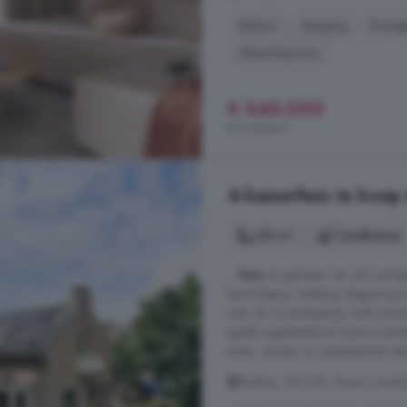
Balkon
Berging
Energi
Warmtepomp
€ 545.000
€ 6.728/m²
4-kamerhuis te koop 
153 m²
1 badkamer
...
huis
en genieten van de zonnige
bezichtiging. Indeling: Begane gro
naar de 1e verdieping, toilet (wan
speels ingedeelde en lichte woonk
erker, zijraam en openslaande deu
Rading, 1231 KB, Nieuw-Loosdre