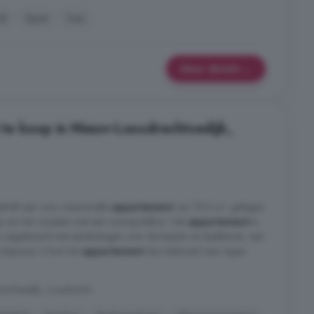
rd
Oprit
Tuin
Meer details
te koop in Nieuw-Loosdrechtsedijk,
treft een ruim maisonnette
appartement
van 79,5 m², gelegen
g van het complex met een zonnig balkon. Het
appartement
is
co opgeleverd met aansluitingen voor de keuken en badkamer, een
armtepomp. U kunt het
appartement
dus helemaal naar eigen
chtsedijk, Loosdrecht