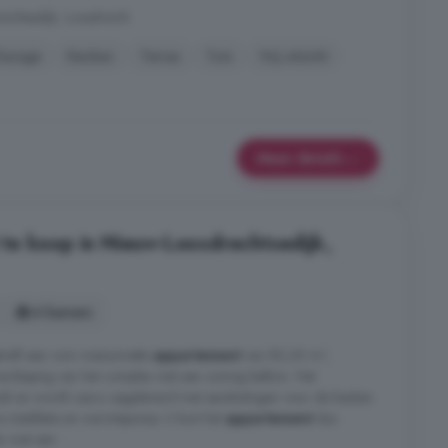
chtsedijk, Loosdrecht
Garage
Keuken
Terras
Tuin
Vrij uitzicht
Meer details
te koop in Nieuw-Loosdrechtsedijk,
4 kamers
reft een ruim maisonnette
appartement
van 83,30 m²,
erdieping van het complex met een zonnig balkon. Het
uukt en wordt casco opgeleverd met aansluitingen voor de keuken
 installatie en warmtepomp. U kunt het
appartement
dus
 met een ...