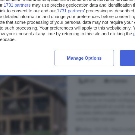
Balkon
Berging
Energi
ur
1731 partners
may use precise geolocation data and identification 
ick to consent to our and our
1731 partners
’ processing as described 
Warmtepomp
detailed information and change your preferences before consenting
te that some processing of your personal data may not require your 
t to such processing. Your preferences will apply to this website only
€ 545.000
aw your consent at any time by returning to this site and clicking the
€ 6.728/m²
webpage.
Manage Options
4-kamerappartement 
Loosdrecht
80 m²
4 kamers
...
Appartement
Rading 128K bet
op de eerste en tweede verdiepin
saus klaar gestuukt en wordt cas
complete elektra installatie en w
wens inrichten met een ...
Rading, 1231 KD, Nieuw-Loosdre