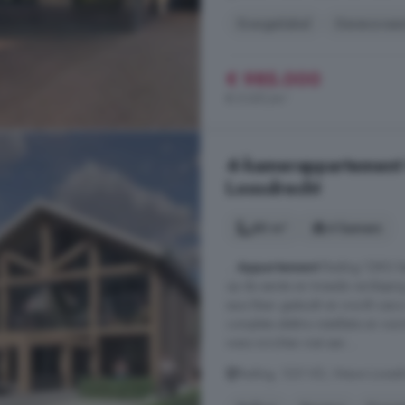
Energielabel
Gerenovee
€ 985.000
€ 5.051/m²
4-kamerappartement 
Loosdrecht
80 m²
4 kamers
...
Appartement
Rading 128G be
op de eerste en tweede verdiepin
saus klaar gestuukt en wordt cas
complete elektra installatie en w
wens inrichten met een ...
Rading, 1231 KD, Nieuw-Loosdre