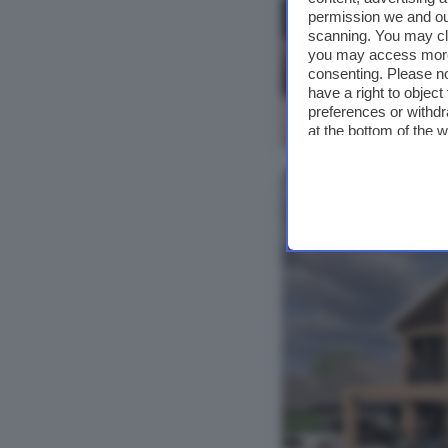
permission we and o
scanning. You may cl
you may access more 
consenting. Please no
have a right to objec
preferences or withdr
Bekijk foto's
at the bottom of the 