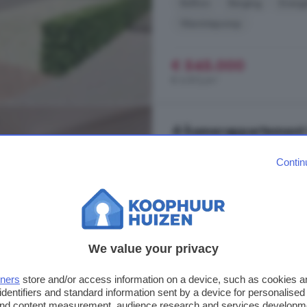
Balkon
Berging
Energi
Warmtepomp
€ 545.000
€ 6.813/m²
4-kamerappartement 
Loosdrecht
Contin
81 m²
4 kamers
...
Appartement
Rading 128J bet
op de eerste en tweede verdiepin
saus klaar gestuukt en wordt cas
We value your privacy
complete elektra installatie en w
wens inrichten met een ...
tners
store and/or access information on a device, such as cookies 
Rading, 1231 KD, Nieuw-Loosdre
identifiers and standard information sent by a device for personalised
 and content measurement, audience research and services developm