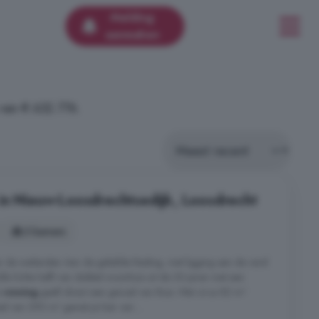
Melding
aanmaken
van € 632.776.
in Nieuw-Loosdrechtsedijk, Loosdrecht
3 kamers
ver de weilanden Aan de geliefde Rading, met ligging aan de rand
lle lichte helft van dubbel woonhuis uit de 30-jaren met een
e
woning
geeft direct een gevoel van thuis. Met circa 82 m²
 van 390 m² geniet je hier van ...