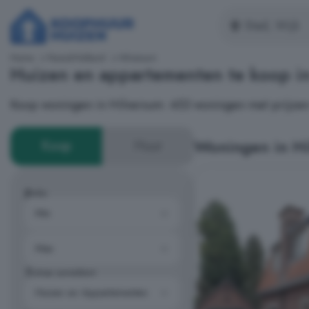
Home
Noord-Holland
Hilversum
Huizen en appartementen te koop i
Koop woningen in Hilversum: 453 woningen met prijzen
Woningen in Hi
Koop
Huur
Prijs
Type woning