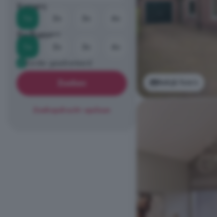
Kamers
1+
2+
3+
4+
Badkamers
1+
2+
3+
4+
Eerder geadverteerd
Bekijk foto's
Zoeken
Zoekopdracht opslaan