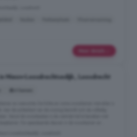
chtsedijk, Loosdrecht
elabel
Keuken
Parkeerplaats
Vloerverwarming
Meer details
in Nieuw-Loosdrechtsedijk, Loosdrecht
s
6 kamers
kamer en wasruimte. De lichte en ruime woonkamer met erker is
. Aan de achterkant van de woning bevindt zich de volledig
en. Vanuit de woonkeuken is de centrale hal te bereiken met
 slaapkamer. De openslaande deuren in de woonkamer en ...
uw-Loosdrechtsedijk, Loosdrecht