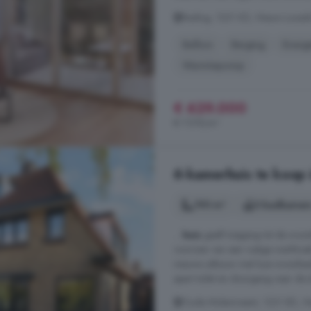
Rading, 1231 KD, Nieuw-Loosdre
Balkon
Berging
Energi
Warmtepomp
€ 629.000
€ 7.578/m²
6-kamerhuis te koop 
195 m²
3 badkamer
...
huis
geeft toegang tot de woon
voorzien van een rustige werkhoek
nieuwe uitbouw met luxe woonkeuk
apart toilet en doorgang naar de
Oude Molenmeent, 1231 BD, Nie