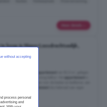
elabel
Keuken
Parkeerplaats
Vloerverwarming
Meer details
te koop in Nieuw-Loosdrechtsedijk,
ue without accepting
reft een ruim maisonnette
appartement
van 80,5 m², gelegen
g van het complex met een zonnig balkon. Het
appartement
is
co opgeleverd met aansluitingen voor de keuken en badkamer, een
armtepomp. U kunt het
appartement
dus helemaal naar eigen
and process personal
chtsedijk, Loosdrecht
 advertising and
ent. With your