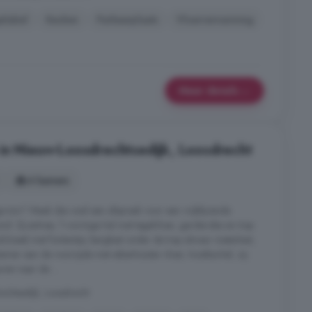
elabel
Keuken
Parkeerplaats
Vloerverwarming
Meer details
in Nieuw-Loosdrechtsedijk, Loosdrecht
4 kamers
 tuin? Maak dan snel een afspraak voor een vrijblijvende
nd: Zij-entree, T-vormige hal met tegelvloer, garderobe en trap
dcloset) met fonteintje, bergkast onder de trap alwaar meterkast,
amer aan de voorzijde met eikenhouten vloer, houtkachel, zij-
ren naar de ...
chtsedijk, Loosdrecht