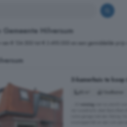
n Gemeente Hilversum
 van € 134.500 tot € 3.495.000 en een gemiddelde prijs 
lversum
3-kamerhuis te koop 
82 m²
1 badkamer
... 30-
woning
met vrij uitzicht o
van Loosdrecht, staat deze sfeervo
ruime garage met een vliering. D
woonoppervlak en een ruim perceel