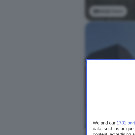
Bekijk foto's
We and our
1731 par
data, such as unique 
Bekijk foto's
content, advertising