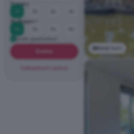
Kamers
1+
2+
3+
4+
Badkamers
1+
2+
3+
4+
Eerder geadverteerd
Bekijk foto's
Zoeken
Zoekopdracht opslaan