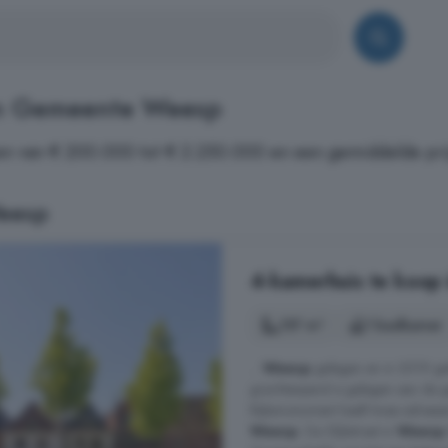
in Gemeente Weesp
n van € 200.000 tot € 2.250.000 en een gemiddelde pri
eesp
4-kamerhuis te koop
157 m²
1 badkamer
...
Weesp
gelegen en in 2019 ge
grachtenpand is gelegen aan de 
Rijksmonument heeft twee adressen
Weesp
. De Slijkstraat in
Weesp