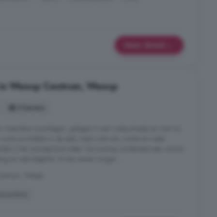
Meer details
 in Weesp Centrum, Weesp
3 kamers
r meerdere woonlagen, gelegen in een rustig straatje en met vrij
 woon je midden in de stad, maar met rust, ruimte en water
eerlijk in het zonnetje kunt zitten. De woning combineert een warme
ling en veel daglicht. Grote ramen zorgen ...
Centrum, Weesp
smachine