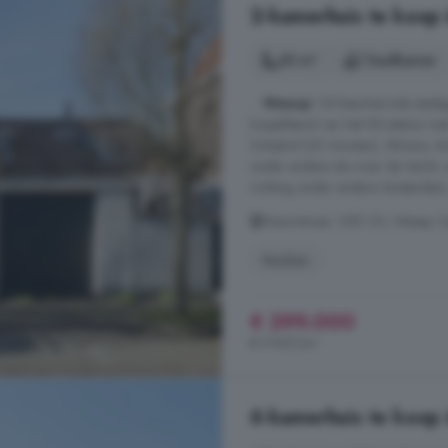
2-kamerhuis te koop
30 m²
1 badkamer
...
Weesp
! Dit beschermde stadsg
loopafstand van het NS-station me
Schiphol (22 minuten), Almere, Am
onder andere de rivier de Vecht,
richting onder andere Amsterdam,
Nieuwstraat, 1381 XV, Weesp 
Keuken
€ 299.000
€ 9.967/m²
6-kamerhuis te koop