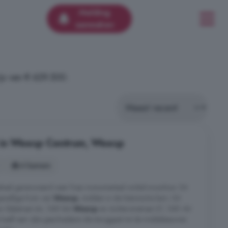
Melding
aanmaken
js van € 629.500.
 in Weesp Centrum, Weesp
4 kamers
heel gerenoveerd zeer fraai monumentaal winkel-woonhuis. Dit
gezellige Kom van
Weesp
, midden in de historische kern. Dit
 Slijkstraat 44, 1381 BA
Weesp
en Achteromstraat 27, 1381 AV
heeft een rijke geschiedenis die teruggaat tot de middeleeuwen.