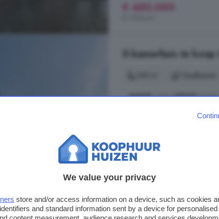
€ 450.000
€ 7.500/m²
5-kamerhuis te koop
148 m²
1 badkamer
...
WEESP
. SMAL
WEESP
STAAT 
LOOPT OVER IN HET HISTORI
Contin
Bouwnummers 2 en 3 zijn modern 
woningen hebben een woonoppervla
Irenelaan. De metselwerk gevels zi
Prinses Irenelaan, 1381 NA, W
Energielabel
Keuken
We value your privacy
tners
store and/or access information on a device, such as cookies 
€ 975.000
identifiers and standard information sent by a device for personalised
€ 6.588/m²
 and content measurement, audience research and services developm