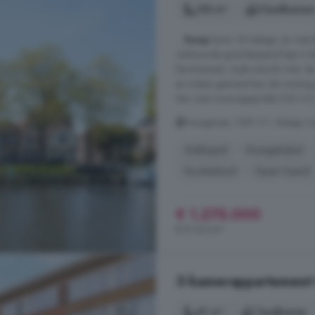
153 m²
3 badkamer
...
koop
komt. Dit statige, en met
verbouwde grachtenpand ligt in h
fenomenaal, wijds uitzicht over d
en indien gewenst kan de woning
Een riant woonoppervlak (153 m²),
Hoogstraat, 1381 VT, Weesp C
Dakkapel
Energielabel
Kookeiland
Open haard
€ 1.275.000
€ 8.333/m²
3-kamerappartement 
67 m²
1 badkamer