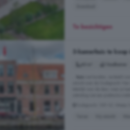
Zwembad
Te bezichtigen
3-kamerhuis te koop
60 m²
1 badkamer
...
huis
met karakter, verdeeld ove
uitzicht over de Oudegracht. Hier
letterlijk voor de deur, waar je h
uitstraling met een praktische inde
Oudegracht, 1381 XZ, Weesp 
Terras
Vrij uitzicht
Wa