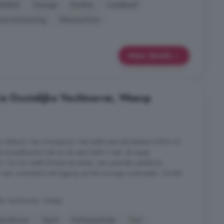
elabel
Garage
Keuken
Laadpaal
oerverwarming
Wasmachine
Meer details
in Oostelijke Vechtoever, Weesp
rs afstand. Het woongenot: Het totale perceel beslaat 4.854 m2
Het smeedijzeren hek en de oprit leidt u naar de eigen
s. De tuin heeft diverse terrassen, een paarden paddock,
 een zwembad met ligging op het zonnige zuidwesten. Omdat
jke Vechtoever, Weesp
euwbouw
Oprit
Parkeerplaats
Tuin