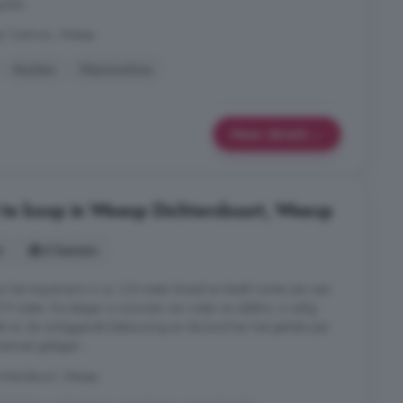
jke ...
sp Centrum, Weesp
Keuken
Wasmachine
Meer details
te koop in Weesp Dichtersbuurt, Weesp
s
6 kamers
aan het Aquamarin is ca. 2,8 meter breed en biedt ruimte aan een
 meter. De steiger is voorzien van water en elektra, is veilig
ek en de omliggende bebouwing en de boot kan het gehele jaar
centraal gelegen ...
chtersbuurt, Weesp