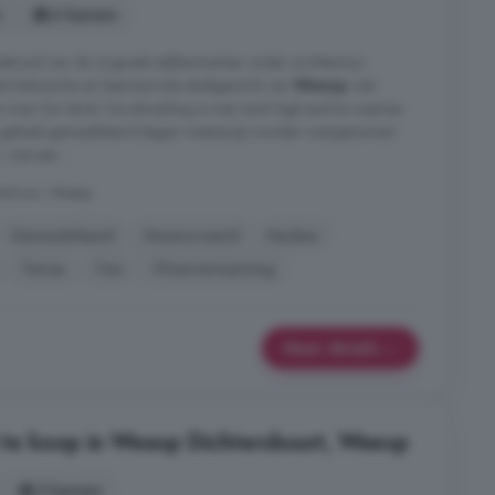
s
6 kamers
 behoud van de originele stijlkenmerken onder architectuur
et historische en beschermde stadsgezicht van
Weesp
met
e rivier De Vecht. De afwerking is met recht high-end te noemen
 geheel gemeubileerd (tegen meerprijs) worden overgenomen.
 met een ...
entrum, Weesp
Gemeubileerd
Gerenoveerd
Keuken
Terras
Tuin
Vloerverwarming
Meer details
te koop in Weesp Dichtersbuurt, Weesp
3 kamers