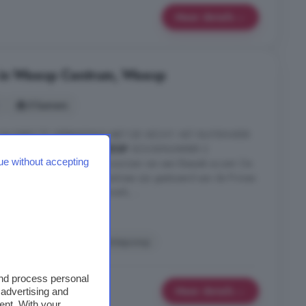
Meer details
 in Weesp Centrum, Weesp
5 kamers
IN DIRECTE VERBINDING MET DE VECHT. HET BUITENVEER
SCHE STADSHART VAN
WEESP
. BOUWNUMMER 2
ue without accepting
vormgegeven woningen, voorzien van een klassiek accent. De
k van circa 148 m2. De entrees zijn gesitueerd aan de Prinses
jn voorzien van wit schilderwerk, ...
eesp Centrum, Weesp
Vloerverwarming
Warmtepomp
and process personal
Meer details
 advertising and
ent. With your