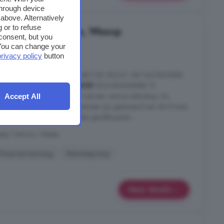
through device
above. Alternatively
 or to refuse
 in Weesp Centrum, Weesp
consent, but you
. You can change your
5 kamers
privacy policy
button
IN DIRECTE VERBINDING MET DE VECHT. HET BUITENVEER
SCHE STADSHART VAN
WEESP
. BOUWNUMMER 13
rn vormgegeven woningen met een warme uitstraling. De
Accept All
k van circa 140 m2. De entrees zijn gesitueerd aan de Prinses
oodbruin metselwerk, de houten gevelkozijnen ...
eesp Centrum, Weesp
Vloerverwarming
Warmtepomp
Meer details