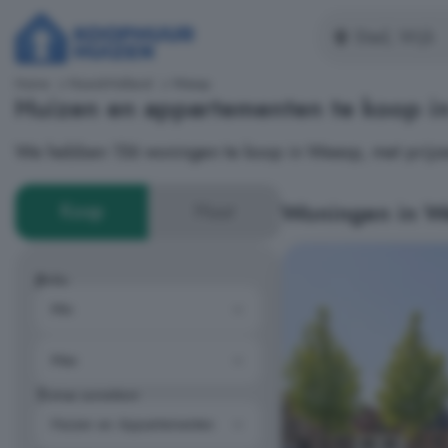
Home
Noord-Holland
Weesp
Huizen en appartementen te koop 
We hebben 156 woningen te koop in Weesp, met prijze
Woningen in W
Koop
Huur
Prijs
Type woning