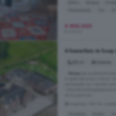
Balkon
Berging
Energi
Parkeerplaats
Tuin
Vl
€ 895.000
€ 4.106/m²
6-kamerhuis te koop 
352 m²
6 kamers
...
Weesp
ligt op enkele kilomete
en geeft veel privacy in de tuin. 
parkeerplaats voor meerdere auto'
voldoende parkeergelegenheid en
de tuin grenst aan ...
Kreugerlaan, 1381 HN, Oosteli
Inloopkast
Keuken
Ni