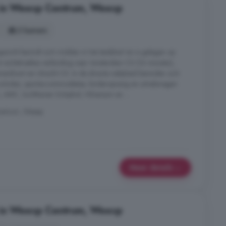
 in Weesp Centrum, Weesp
2 kamers
ezicht bevindt zich midden in het stadshart en is gelegen op
t rechtstreekse verbinding naar Amsterdam CS (16 minuten),
ersfoort en Utrecht CS. In de directe nabijheid bevinden zich
 scholen, sportaccommodaties, kinderopvang en uitvalswegen
 AMC, luchthaven Schiphol, Hilversum en ...
Centrum, Weesp
Meer details
 in Weesp Centrum, Weesp