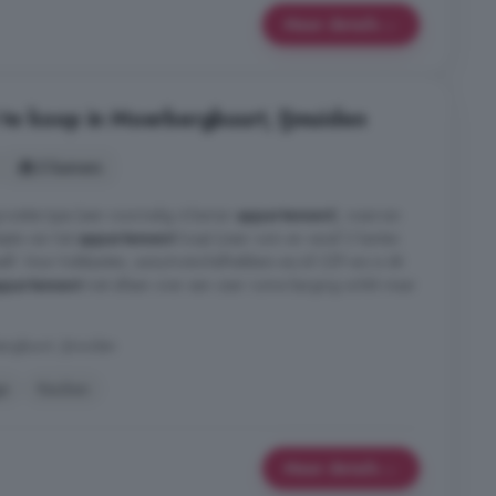
Meer details
te koop in Moerbergbuurt, IJmuiden
3 kamers
t grootste type (een voormalig 4-kamer
appartement
), waarvan
pte van het
appartement
loopt (zeer ruim en vanaf 2 kanten
eeft. Voor hobbyisten, auto/motorliefhebbers en/of ZZP-ers is dit
ppartement
niet alleen over een zeer ruime berging schikt maar
rgbuurt, IJmuiden
e
Keuken
Meer details