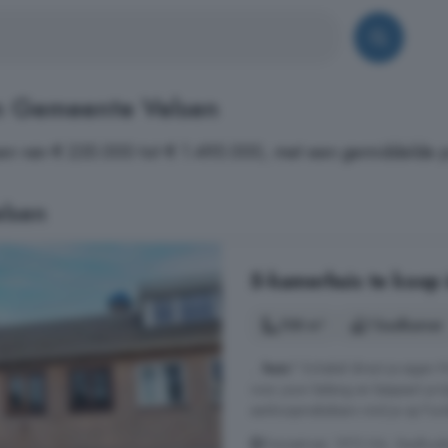
n Gemeente Velsen
pen van € 235.000 tot € 1.495.000, met een gemiddelde p
lsen
5-kamerhuis te koop 
108 m²
1 badkamer
...
huis
? Schakel direct je eige
voor jouw belang en bespaart je t
aankoopmakelaars vind je op Fun
Diezestraat, 1972 NA, Stadhuisb