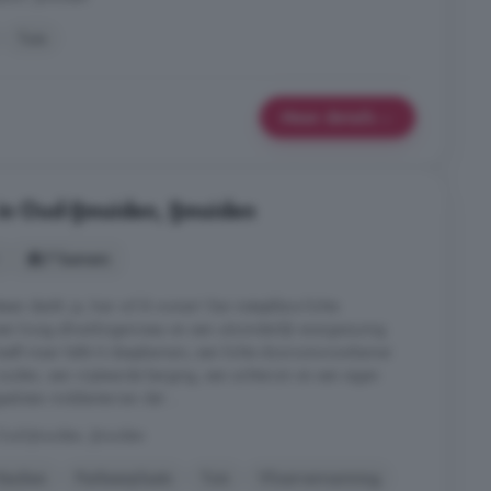
Tuin
Meer details
in Oud-IJmuiden, IJmuiden
7 kamers
n denkt: ja, hier wil ik wonen! Een instapklare lichte
n hoog afwerkingsniveau en een uitzonderlijk energiezuinig
eft maar liefst 6 slaapkamers, een lichte doorzonwoonkamer
zuiden, een vrijstaande berging, een achterom en een eigen
esloten middenterrein dat ...
 Oud-IJmuiden, IJmuiden
Keuken
Parkeerplaats
Tuin
Vloerverwarming