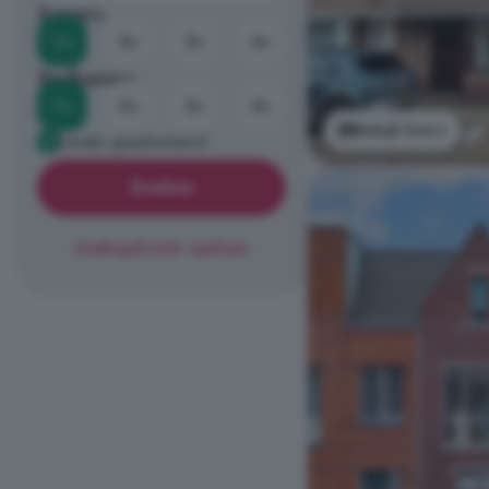
Kamers
1+
2+
3+
4+
Badkamers
1+
2+
3+
4+
Bekijk foto's
Eerder geadverteerd
Zoeken
Zoekopdracht opslaan