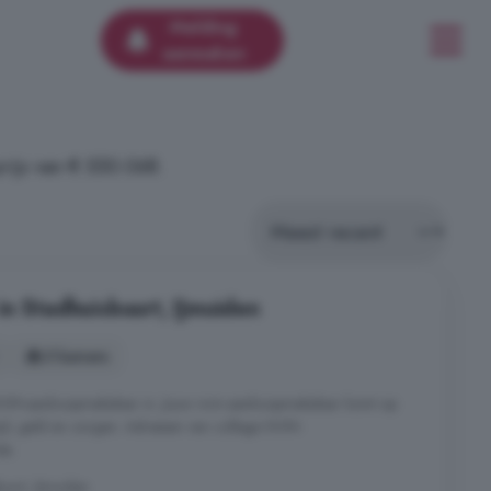
Melding
aanmaken
rijs van € 550.068.
in Stadhuisbuurt, IJmuiden
5 kamers
n NVM-aankoopmakelaar in. Jouw nvm-aankoopmakelaar komt op
ijd, geld en zorgen. Adressen van collega NVM-
da.
uurt, IJmuiden