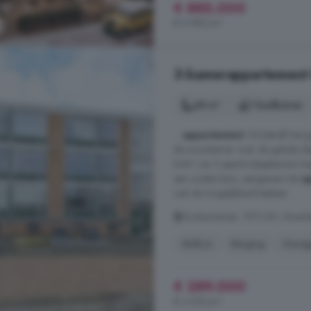
€ 885.000
€ 5.980/m²
3-kamerappartement 
68 m²
1 badkamer
...
appartement
. Dit betreft he
de woonkamer over de gehele die
licht! ) en 2 aparte slaapkamers h
een unieke kans, aangezien het
a
ook de mogelijkheid bestaat ...
Grahamstraat, 1973 RH, Moerbe
Balkon
Berging
Garag
€ 289.000
€ 4.250/m²