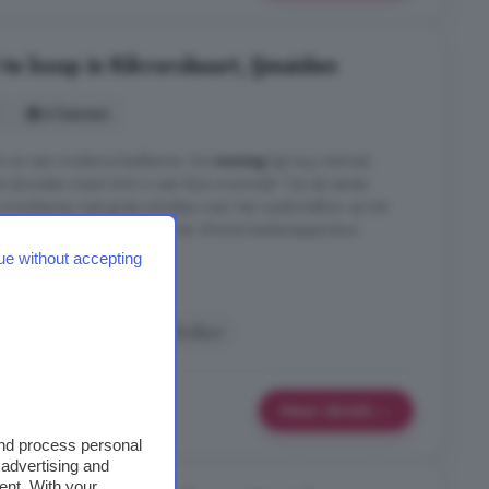
e koop in Kikvorsbuurt, IJmuiden
4 kamers
ers en een moderne badkamer. De
woning
ligt erg centraal,
n IJmuiden maart tóch in een fijne woonwijk! Op de eerste
e woonkamer met grote schuifpui naar het royale balkon op het
ch ingedeeld en is voorzien van diverse keukenapparatuur.
ue without accepting
urt, IJmuiden
n
Parkeerplaats
Schuifpui
Meer details
and process personal
 advertising and
ent. With your