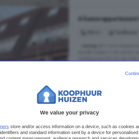
4-kamerappartement t
130 m²
1 badkamer
...
woning
telt 3 ruime slaapkam
namelijk midden in het centrum va
verdieping bevindt zich een licht
westen. De open keuken is praktis
Daarnaast bevinden ...
Contin
Vechtstraat, 1972 TG, Kikvorsbu
Balkon
Berging
Keuke
€ 520.000
We value your privacy
€ 4.000/m²
tners
store and/or access information on a device, such as cookies 
identifiers and standard information sent by a device for personalised
 and content measurement, audience research and services developm