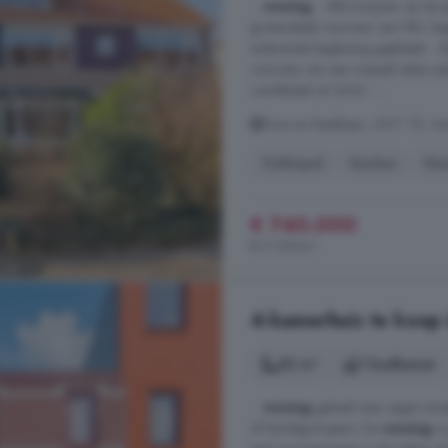
...
woning
. - Alle kozijnen op de
grotendeels voorzien van HR+ begl
isolerende beglazing geplaatst. -
voorzien van een massief eiken p
combiketel uit 2023. - ...
Roos en Beeklaan, 2071 TD, Ke
Dakkapel
Keuken
Was
€ 740.000
€ 5.139/m²
4-kamerhuis te koop 
82 m²
1 badkamer
...
woning
geheel naar eigen smaak
of handige kopers. De
woning
is