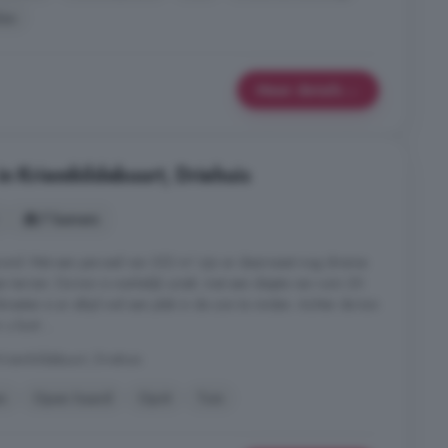
len
Meer details
n Kriemhildebuurt, Driehuis
7 kamers
ond. Met een perceel van 352 m² zijn er daarnaast nog diverse
 terrein. De tuin is werkelijk uniek: met een diepte van ruim 20
esten is er altijd wel een plek in de zon te vinden. Achter de tuin
u kunt ...
iemhildebuurt, Driehuis
n
Open haard
Oprit
Tuin