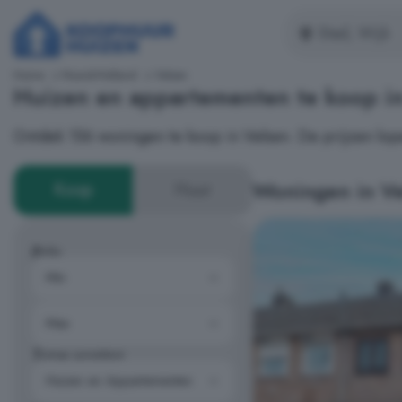
Home
Noord-Holland
Velsen
Huizen en appartementen te koop i
Ontdek 156 woningen te koop in Velsen. De prijzen lo
Woningen in Ve
Koop
Huur
Prijs
Type woning