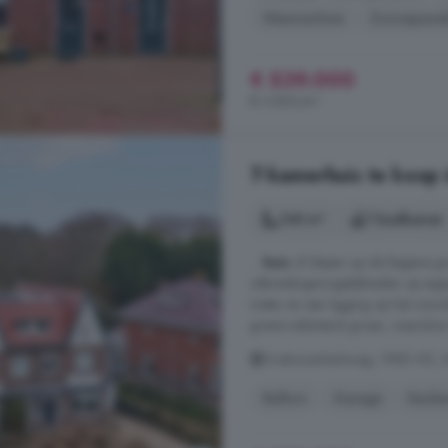
Wasmachine
Zonnepane
€ 539.000
€ 3.850/m²
7-kamerhuis te koop i
148 m²
1 badkamer
...
huis
of slapen op de begane gr
uitbreidingsmogelijkheden op eigen
meter en een ligging op het noordw
grenst uitsluitend groen, waardoor 
Driehuizerkerkweg, 1985 HD, Kr
Balkon
Garage
Keuke