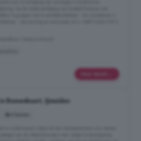
 parterre en 1e verdieping zijn vervangen in hardhout en
azing. Op de zolderverdieping zijn kunststof kozijnen met
 Elektra: 8 groepen met 2x aardlekschakelaar. - De woonkamer is
arketvloer. - Verwarming en warmwater d.m.v. Nefit Proline CW 5
rkpadbuurt, Santpoort-Noord
machine
Meer details
in Bomenbuurt, IJmuiden
4 kamers
 te moderniseren maken dit een interessante kans voor starters
 gelegen aan de Velserduinweg in een rustige woonomgeving