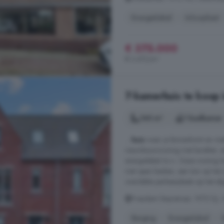
Energielabel
Inloopkast
€ 375.000
€ 3.472/m²
7-kamerhuis te koop 
140 m²
1 badkamer
...
huis
waar je binnenkomt en metee
nieuwbouwwoning met karakter, ee
energielabel A++. Deze woning he
met open keuken, een tuin op het 
overdekte parkeerplaats op het afg
President Steynstraat, 1975 DJ,
Berging
Energielabel