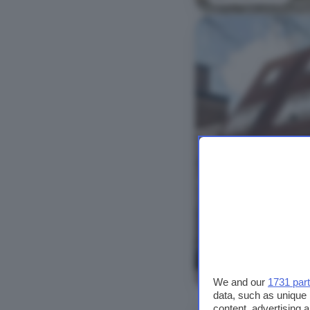
Bekijk foto's
We and our
1731 par
data, such as unique 
content, advertising