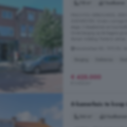
118 m²
1 badkamer
PRACHTIG VERBOUWDE, ZEER
ZUIDWESTEN. Grote L-vormige liv
etage; 3 slaapkamers en luxe bad
Grote berging op de begane grond.
duinen! Indeling: Parterre: entree; .
Kennemerlaan RD, 1972 EN, Ver
Berging
Dakterras
Keu
€ 425.000
€ 3.602/m²
6-kamerhuis te koop 
144 m²
2 badkamer