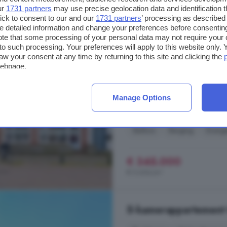
4-kamerappartement t
ur
1731 partners
may use precise geolocation data and identification 
ick to consent to our and our
1731 partners
’ processing as described 
detailed information and change your preferences before consenting
61 m²
1 badkamer
te that some processing of your personal data may not require your 
t to such processing. Your preferences will apply to this website only
...
appartement
beschikt over e
aw your consent at any time by returning to this site and clicking the
energielabel A helemaal klaar voor
webpage.
op steenworp afstand van het cent
supermarkten en openbaar vervoer
je de uitvalswegen richting Amste
Manage Options
Kompasstraat, 1973 PZ, Vissersb
Balkon
Berging
Energi
€ 345.000
€ 5.656/m²
5-kamerappartement t