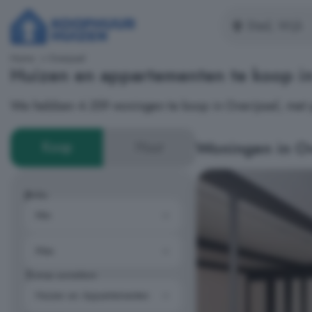
Home
Overijssel
Huizen en appartementen te koop in 
We hebben 4.359 woningen te koop in Overijssel, met p
Woningen in Ov
Koop
Huur
Prijs
Type woning