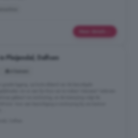
machine
Meer details
n Pleijendal, Dalfsen
4 kamers
 goede ligging, op korte afstand van de benodigde
lijkheden om er een fijn thuis van te maken! Interesse? Iedereen
koop gebeurt via inschrijving, en de toewijzing volgt de
Horst. Voor een bezichtiging is inschrijving bij ons kantoor
 ...
ndal, Dalfsen