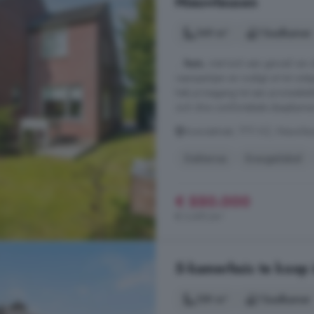
Nieuwleusen
149 m²
1 badkamer
...
huis
, met toch een gevoel van
raampartijen en nodigt uit tot ont
heb je toegang tot een provisieke
zich drie comfortabele slaapkamer
Acaciastraat, 7711 KZ, Nieuwle
Dakterras
Energielabel
€ 550.000
€ 3.691/m²
5-kamerhuis te koop 
159 m²
1 badkamer