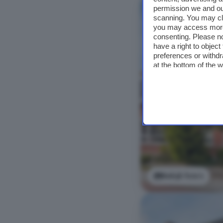
permission we and o
scanning. You may cl
you may access more 
consenting. Please no
have a right to objec
preferences or withdr
at the bottom of the 
Bekijk foto's