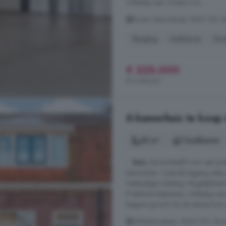
Volledig naar smaak in te ...
Boven Nieuwstraat, 8261 HD, 
Berging
Dakterras
Ene
€ 225.000
€ 2.045/m²
6-kamerhuis te koop
85 m²
1 badkamer
...
huis
, bijvoorbeeld voor een pra
kenmerken: Centrale ligging nabij
Veelzijdige indeling; Mogelijkhei
Praktische bijkeuken; Volledig naar
Begane grond Via de entree kom je
Wilhelminalaan, 8262 DH, Bru