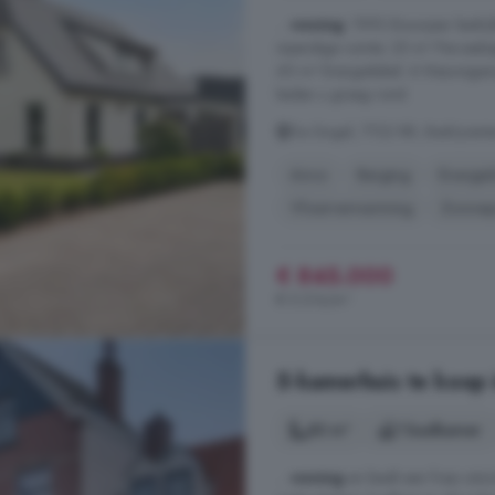
...
woning
: 1993 Bouwjaar bedri
inpandige ruimte: 25 m² Perceelo
60 m² Energielabel: A Nieuwsgier
leiden u graag rond.
De Singel, 7722 RR, Bedrijvent
Airco
Berging
Energie
Vloerverwarming
Zonnep
€ 845.000
€ 5.314/m²
5-kamerhuis te koop
83 m²
1 badkamer
...
woning
en biedt een fraai uitz