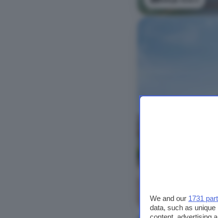
Bekijk foto's
We and our
1731 par
data, such as unique 
content, advertising