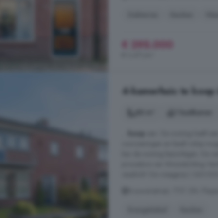
Dakterras
Keuken
Was
€ 295.000
€ 3.471/m²
4-kamerhuis te koop i
80 m²
1 badkamer
...
koop
aan. De woning heeft een
voorzieningen en biedt volop moge
kan de woning bezichtigen. De ver
procedure van Woonstichting Vecht
verplicht! De vraagprijs ( 365.000,
Brouwersstraat, 7721 ZM, Pleije
Energielabel
Keuken