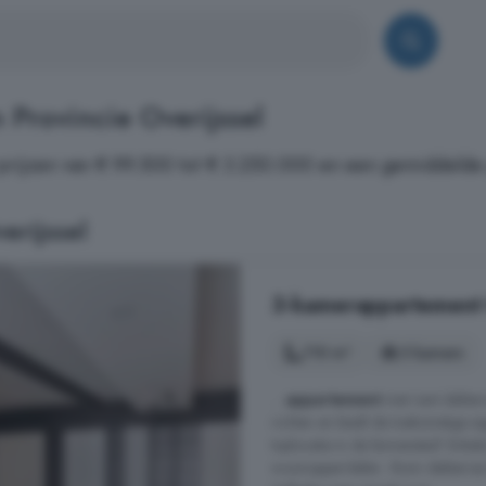
Provincie Overijssel
rijzen van € 99.500 tot € 3.250.000 en een gemiddelde p
erijssel
3-kamerappartement 
110 m²
3 kamers
...
appartement
met riant dakterr
richten en biedt de toekomstige e
toplocatie in de binnenstad! Enke
woonoppervlakte - Ruim dakterras b