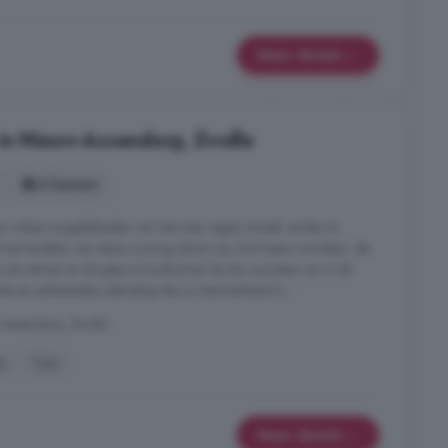
Meer details
in Nieuw-Assendorp, Zwolle
6 kamers
 en volop mogelijkheden om het naar eigen smaak verder te
t het karakter van deze woning direct op. De fraaie voordeur, de
bij de entree en de glas-in-loodramen bij de voordeur en in de
 en authentieke uitstraling die zo kenmerkend is ...
-Assendorp, Zwolle
n
Tuin
Meer details