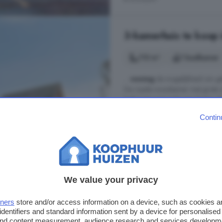
3-kamerhuis te koop 
115 m²
1 badkamer
...
woning
de mogelijkheid om geli
De royale woonkamer met grote ra
leefruimte met zicht naar buiten. 
meerdere zitplekken. De
woning
Contin
gezondheidszorg op loopafstand e
Koraal, 8271 KA, Losse Landen, 
Berging
Garage
Keuk
We value your privacy
€ 525.000
€ 4.565/m²
tners
store and/or access information on a device, such as cookies 
identifiers and standard information sent by a device for personalised
 and content measurement, audience research and services developm