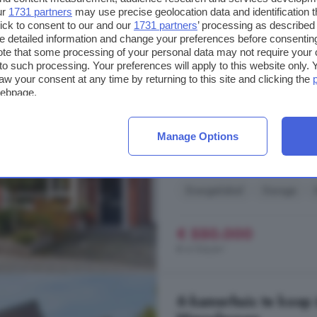
ur
1731 partners
may use precise geolocation data and identification 
5-kamerhuis te koop
ick to consent to our and our
1731 partners
’ processing as described 
detailed information and change your preferences before consenting
134 m²
1 badkamer
te that some processing of your personal data may not require your 
t to such processing. Your preferences will apply to this website only
...
huis
. Een warme, uitnodigende
aw your consent at any time by returning to this site and clicking the
webpage.
is uitgevoerd met houten fronten e
inbouwapparatuur, waaronder een 
binnenuit als via de voor- en achte
Manage Options
wasmachine en droger. Vanuit de .
Sint Nicolaashof, 8263 BZ, H
Energielabel
Garage
€ 550.000
€ 4.104/m²
6-kamerhuis te koop 