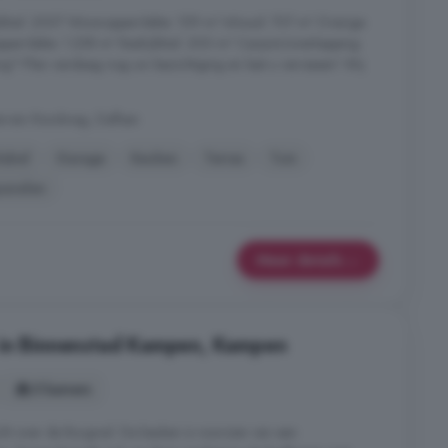
jfshal: 2007 Woonoppervlakte: 159 m² Inhoud: 707 m³ Overige
ppervlakte: 1.258 m² Bedrijfshal: 200 m² Carport/overkapping:
ig? Plan vandaag nog uw bezichtiging en laat u verrassen! Wij
errein Rondweg, Dalfsen
label
Garage
Keuken
Terras
Tuin
anelen
Meer details
 in Binnenstad Kampen, Kampen
5 kamers
icht over de Burgwal. De keuken is voorzien van een