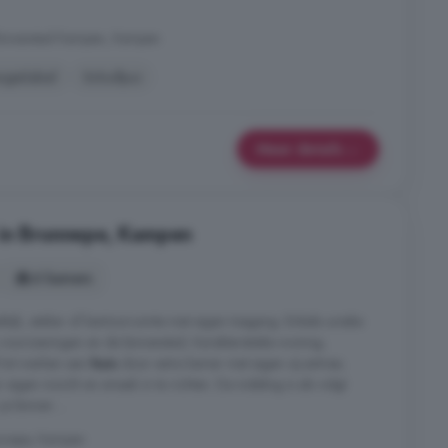
Binnenstad Kampen, Kampen
rgielabel
Schuifpui
Meer details
 in Brunnepe, Kampen
6 kamers
ktijk, atelier of kantoorruimte met eigen toegang. Enkele unieke
 voorzieningen en de binnenstad; Karakteristieke woning;
d tot werken aan
huis
door extra kamer met eigen zij-entree;
 eigen inzicht en smaak in te richten. De indeling is als volgt
 binnen ...
nnepe, Kampen