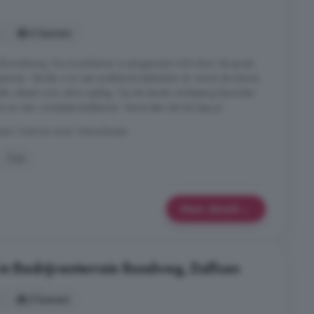
6 kamers
 afzondering. De woonkamer is aangenaam licht door de grote
spannen. Verder is er een praktische bijkeuken en vanuit de entree
lder ideaal voor extra opslag. Op de eerste verdieping bevinden
s en een complete badkamer. Vanuit één de hal stap je ...
usen Centrum-zuid, Nieuwleusen
Tuin
Meer details
in Bedrijventerrein Rondweg, Dalfsen
5 kamers