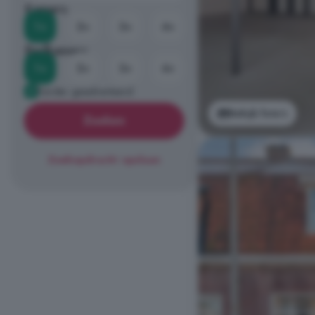
Kamers
1+
2+
3+
4+
Badkamers
1+
2+
3+
4+
Eerder geadverteerd
Bekijk foto's
Zoeken
Zoekopdracht opslaan