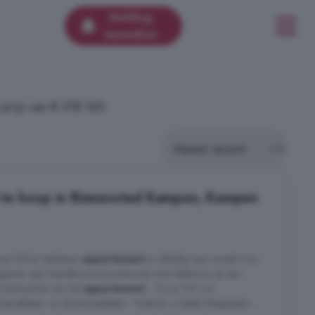
Melding
aanmaken
rijs van € 518.165.
te koop in Binnenstad Kampen, Kampen
as! Dit te realiseren
appartement
is volledig naar smaak in te
igenaar een heerlijke woonruimte met riant dakterras op een
le kenmerken van het
appartement
: - Circa 100 m2
ereikbaar via de binnenplaats - Toilet en cv-ketel inbegrepen -