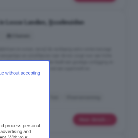
in Losse Landen, IJsselmuiden
3 kamers
jkvloers te wonen, terwijl de verdieping extra ruimte toevoegt.
ampartijen en schuifdeuren naar de tuin zorgt voor een lichte
De achtertuin op het zuidwesten biedt een gunstige zonligging en
is gelegen in een woonwijk met een supermarkt en
ue without accepting
n ...
IJsselmuiden
en
Oprit
Terras
Tuin
Vloerverwarming
Meer details
and process personal
 advertising and
ent. With your