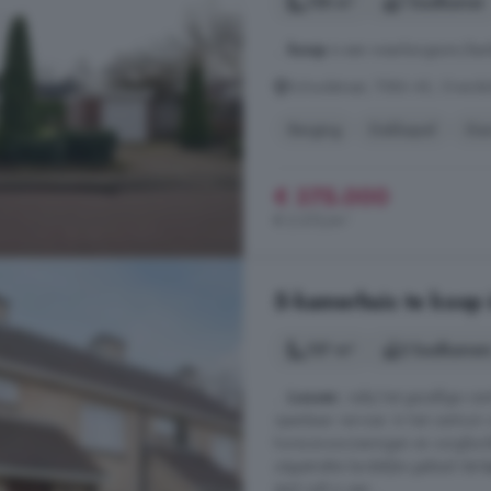
158 m²
1 badkamer
...
koop
is een waarborgsom/bank
Schoolstraat, 7586 AS, Overdin
Berging
Dakkapel
Ga
€ 375.000
€ 2.373/m²
5-kamerhuis te koop 
137 m²
2 badkamer
...
Losser
, nabij het gezellige c
openbaar vervoer. In het centrum v
horecavoorzieningen en zorgfacilit
uitgestrekte landelijke gebied dat
stad rijdt in een ...