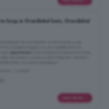
Meer details
te koop in Overdinkel kern, Overdinkel
ef bedrijfspand met ruime bedrijfs- en kantoorruimte op een
. Binnen het bestemmingsplan is er een mogelijkheid tot het
uurzaam
appartement
op de verdieping (huidige kantoorruimte)
akte. Het interieur is modern en stijlvol afgewerkt, helemaal in
EDRIJFSPAND: Dit moderne bedrijfspand ...
kel kern, Overdinkel
len
Meer details