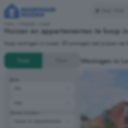
Home
Overijssel
Losser
Huizen en appartementen te koop i
Koop woningen in Losser: 83 woningen met prijzen van 
Woningen in Lo
Koop
Huur
Prijs
Type woning