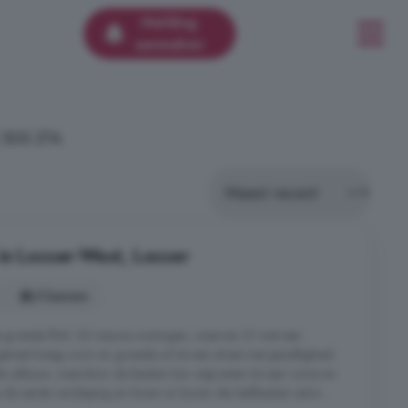
Melding
aanmaken
 505.374.
in Losser-West, Losser
5 kamers
groeide flink: 52 nieuwe woningen, waarvan 21 met een
raat kreeg vorm en groeide uit tot een straat met gezelligheid.
e uitbouw, waardoor de keuken kon uitgroeien tot een ruime en
 de eerste verdieping en kwam er boven die leefkeuken extra ...