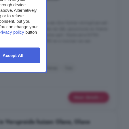
through device
s
5 kamers
above. Alternatively
 or to refuse
consent, but you
formatie: - Rustige ligging op een door bomen omringd perceel -
. You can change your
 - Energielabel B dankzij isolatie van dak, spouwmuren en vloeren
privacy policy
button
f - Twee separate garages - Ruime oprit - Riante serre EXTRA
ingemeten volgens de NEN2580 en is voorzien van een
Accept All
t, Losser
Open haard
Oprit
Terras
Tuin
Meer details
in Verspreide huizen Glane, Glane