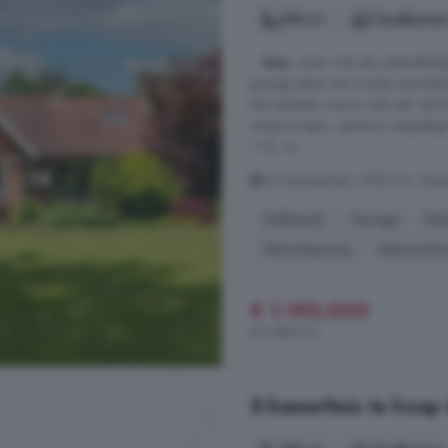
308 m²
2 badkamer
...
huis
, maar ook een aantrekkeli
garage staan vier houten paarden
het verleden was er ook een verl
vergunningen, opnieuw aangelegd 
7 m), nu ...
Gronausestraat, 7585 PD, Vers
Dakkapel
Garage
Ke
Warmtepomp
Wasmachi
€ 1.195.000
€ 3.880/m²
5-kamerhuis te koop 