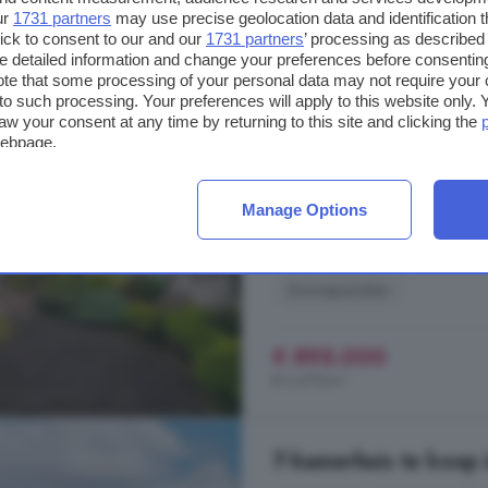
ur
1731 partners
may use precise geolocation data and identification 
361 m²
2 badkamer
ick to consent to our and our
1731 partners
’ processing as described 
detailed information and change your preferences before consenting
te that some processing of your personal data may not require your 
...
huis
helemaal van nu. EXTRA in
t to such processing. Your preferences will apply to this website only
Volledig leeftijdsbestendig wonen
aw your consent at any time by returning to this site and clicking the
- Sfeervol "Tiroler" gastenverblij
webpage.
voorwaarden: - Het woonhuis is 
meetrapport. - ...
Manage Options
Markeweg, 7582 BE, Losser-Wes
Energielabel
Keuken
Zonnepanelen
€ 895.000
€ 2.479/m²
7-kamerhuis te koop 