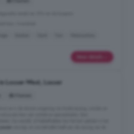
5 kamers
garantie vereist van 10% van de koopsom
kel kern, Overdinkel
rage
Keuken
Oprit
Tuin
Wasmachine
Meer details
in Losser-West, Losser
s
5 kamers
entrum en in de directe omgeving van kinderopvang, scholen en
ind je een keur aan winkels en speciaalzaken, fijne
eiten. De wandel- of fietsliefhebber kan het hart ophalen in het
Losser
omringt, en wie behoefte heeft aan de reuring van de