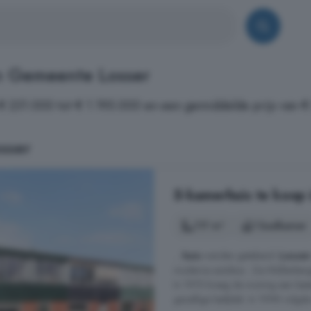
n Gemeente Losser
€ 231.000 tot € 1.195.000 en een gemiddelde prijs van €
sser
5-kamerhuis te koop 
117 m²
1 badkamer
...
huis
werden getekend.
Losser
moderne autobox . De Möllenbergst
In 1975 kreeg de woning een best
gezellige leefplek. In 1998 volgde