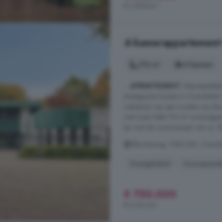
€ 2.809/m²
4-kamerappartement 
176 m²
4 kamers
...
APPARTEMENT
: Representati
strategische locatie in Overdinkel
realiseren van een modern en d
met maar liefst 176 m² woonoppervl
lijn met de woonwensen van nu. B
Elferinksweg, 7586 BM, Overdin
Energielabel
Zonnepane
€ 750.000
€ 4.261/m²