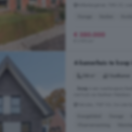
Möllenbergstraat, 7582 ZZ, Loss
Garage
Keuken
Kooke
€ 350.000
€ 2.991/m²
4-kamerhuis te koop 
138 m²
1 badkamer
...
koop
is een waarborgsom/bank
met Kock van Benthem Makelaars
Pelmolen, 7587 SG, De Lutte ke
Energielabel
Garage
Vloerverwarming
Warmt