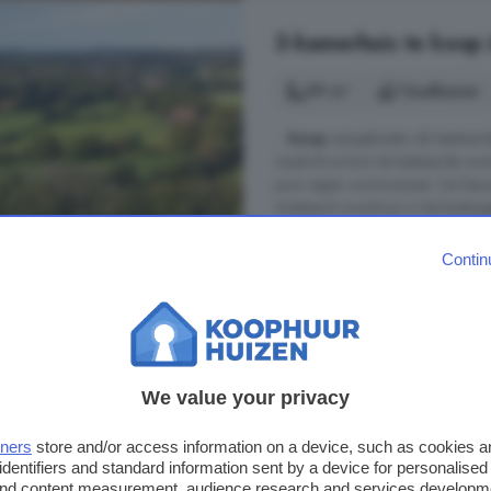
3-kamerhuis te koop 
99 m²
1 badkamer
...
koop
aangeboden als bestaande 
verplicht je kunt de bestaande w
jouw eigen woonwensen. De keuze 
Vrijstaand woonhuis in het buiteng
De Lutte. ...
Contin
Beuningerstraat, 7587 LC, Versp
Nieuwbouw
€ 599.000
We value your privacy
€ 6.051/m²
tners
store and/or access information on a device, such as cookies 
identifiers and standard information sent by a device for personalised
5-kamerhuis te koop 
 and content measurement, audience research and services developm