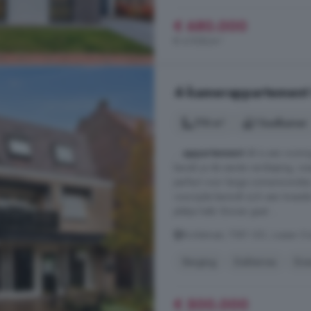
€ 680.000
€ 4.928/m²
4-kamerappartement 
178 m²
1 badkamer
...
appartement
dit is een wonin
bereik je de eerste verdieping, w
perfect voor lange zomeravonden,
voorzijde bevindt zich een tweed
plekje hebt. Binnen gaat ...
Brinkstraat, 7581 GD, Losser-Oo
Berging
Dakterras
Ene
€ 500.000