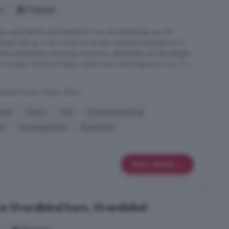
s
7 kamers
jke, aanvullende inkomstenbron. Aan de achterzijde van de
boxen (elk ca. 3,40 x 3,25 m) op een verharde ondergrond. In
ichte paardenbak aanwezig. Deze kan, afhankelijk van benodigde
worden. Op het erf staan verder een royale kapschuur (ca. 11 x
preide huizen Glane, Glane
uken
Sauna
Tuin
Vloerverwarming
ne
Zonnepanelen
Zwembad
Meer details
in Overdinkel kern, Overdinkel