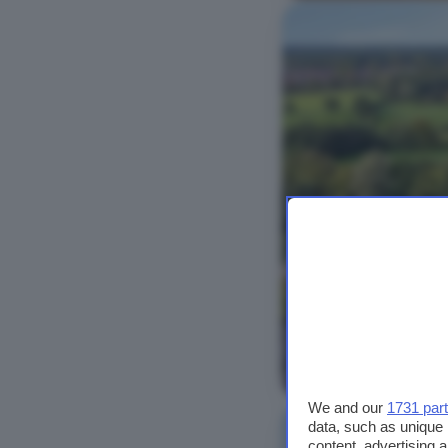
Bekijk foto's
We and our
1731 par
data, such as unique 
content, advertising