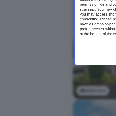
permission we and o
scanning. You may cl
you may access more 
consenting. Please no
have a right to objec
preferences or withdr
at the bottom of the 
Bekijk foto's