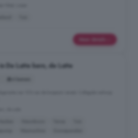
er-West, Losser
iland
Tuin
Meer details
in De Lutte kern, de Lutte
4 kamers
garantie van 10% van de koopsom vereist; Collegiale verkoop
rn, de Lutte
Keuken
Nieuwbouw
Terras
Tuin
epomp
Wasmachine
Zonnepanelen