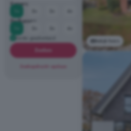
Kamers
1+
2+
3+
4+
Badkamers
1+
2+
3+
4+
Eerder geadverteerd
Bekijk foto's
Zoeken
Zoekopdracht opslaan