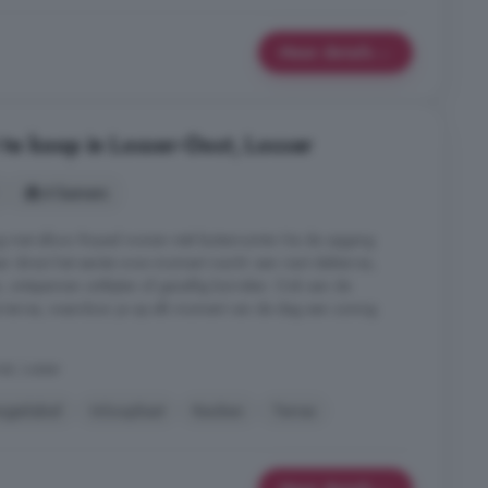
Meer details
te koop in Losser-Oost, Losser
4 kamers
g met allure. Royaal wonen mét buitenruimte Via de opgang
aar direct het eerste wow-moment wacht: een riant dakterras,
 ontspannen ontbijten of gezellig borrelen. Ook aan de
e terras, waardoor je op elk moment van de dag een zonnig
st, Losser
rgielabel
Inloopkast
Keuken
Terras