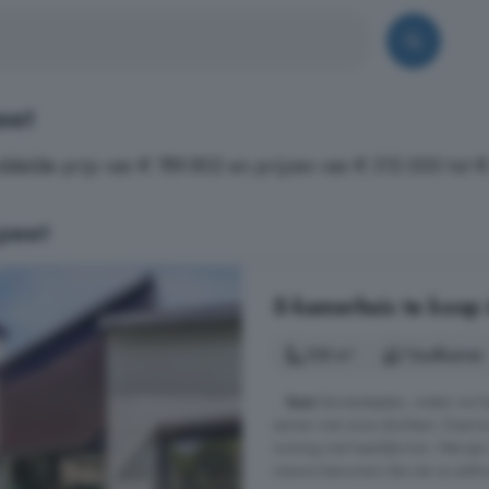
eet
ddelde prijs van € 789.802 en prijzen van € 315.000 tot 
peet
5-kamerhuis te koop
128 m²
1 badkamer
...
huis
binnenstapten, wisten we he
samen met onze dochters. Daarna
woning met heerlijke tuin. Met pijn 
nieuwe bewoners die net zo enthousi