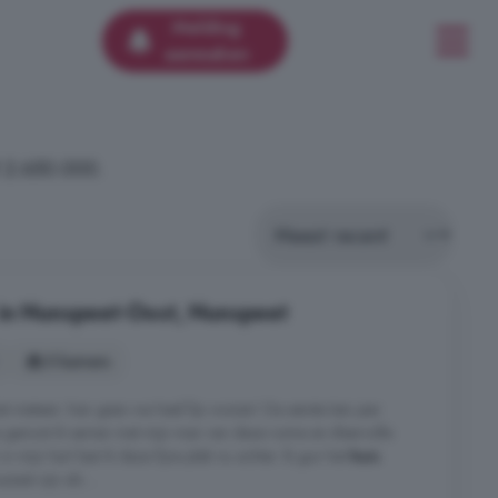
Melding
aanmaken
€ 2.650.000.
 in Nunspeet-Oost, Nunspeet
5 kamers
t meteen: hier gaan we heel fijn wonen! De eerste tien jaar
 genoot ik samen met mijn man van deze ruime en sfeervolle
in mijn hart laat ik deze fijne plek nu achter. Ik gun het
huis
ast zijn als ...