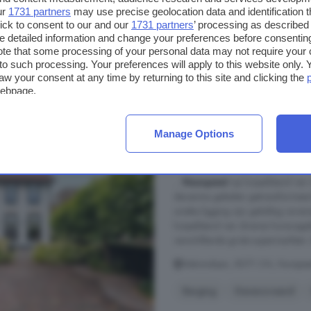
ur
1731 partners
may use precise geolocation data and identification 
Vloerverwarming
ick to consent to our and our
1731 partners
’ processing as described 
detailed information and change your preferences before consenting
te that some processing of your personal data may not require your 
€ 1.050.000
t to such processing. Your preferences will apply to this website only
€ 5.072/m²
aw your consent at any time by returning to this site and clicking the
webpage.
4-kamerhuis te koop
Manage Options
125 m²
1 badkamer
...
Nunspeet
op loopafstand van
decennia geleden getransformeerd 
unieke ligging zijn gelukkig onve
loopafstand van diverse horecage
verschillende grote supermarkten. E
Stationslaan, 8071 CN, Nunspee
Berging
Gerenoveerd