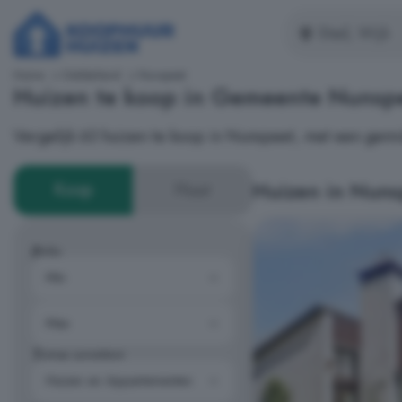
Home
Gelderland
Nunspeet
Huizen te koop in Gemeente Nunsp
Vergelijk 63 huizen te koop in Nunspeet, met een gemi
Huizen in Nuns
Koop
Huur
Prijs
Type woning