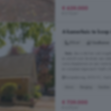
€ 639.000
€ 5.112/m²
4-kamerhuis te koop 
173 m²
1 badkamer
...
huis
, dan is dat hier ook mogeli
en uitzicht over de straat, een ui
ruime slaapkamers en een riante 
en compleet uitgevoerd. Heeft u fa
Nunspeterweg, 8076 PC, Vierho
Airco
Berging
Keuken
€ 739.000
€ 4.272/m²