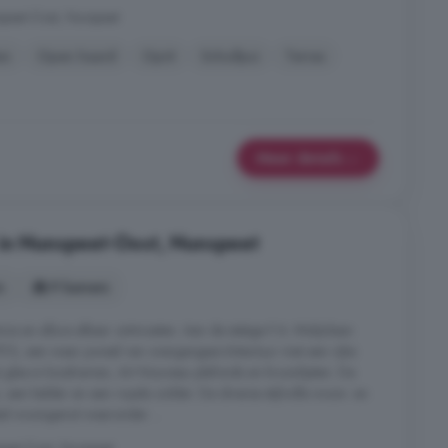
peet-Oost, Nunspeet
en
Open haard
Oprit
Schuifpui
Terras
Meer details
 in Nunspeet-Oost, Nunspeet
s
9 kamers
orie en allure elkaar ontmoeten. Aan de statige F.A. Molijnlaan
1913, een waar juweel van overgangsarchitectuur met een rijke
s glas-in-loodramen, Art Nouveau plafonds en kroonlijsten. De
, een kelder en een royale zolder. De diverse stijlvolle woon- en
bel woongenot waaronder ...