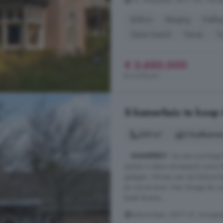
F.A. Molijnlaan, 8071 AH, Nuns
Balkon
Berging
Dakka
Open haard
Terras
Tu
€ 2.650.000
€ 6.692/m²
5-kamerhuis te koop
205 m²
2 badkamer
...
NUNSPEET
. Op een prachtige
parken is deze verrassend ruime
gelegen. Wonen aan de Esdoornlaa
én rust ervaren. Hier draagt de ru
biedt diverse ...
Esdoornlaan, 8071 AT, Nunspee