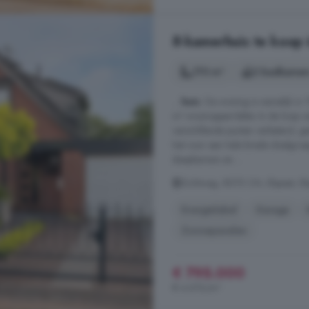
8-kamerhuis te koop i
170 m²
2 badkamer
...
huis
. De woning is namelijk in
m² woonoppervlakte. In de loop 
verschillende punten verbeterd, g
het voor een hele brede doelgroep
slaapkamers en ...
Zichtweg, 8075 CN, Elspeet, El
Energielabel
Garage
Zonnepanelen
€ 795.000
€ 4.676/m²