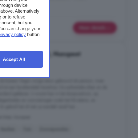
through device
above. Alternatively
 or to refuse
consent, but you
Meer details
. You can change your
privacy policy
button
 in Nunspeet-West, Nunspeet
Accept All
4 kamers
 de bossen! Begin vorige eeuw gebouwd als pension, maar
tot een karakteristiek herenhuis. De authentieke sfeer en de
randerd gebleven. U woont hier in het dorpscentrum, op
legenheden en voorzieningen zoals het NS-station, en
n geloof het of niet: je wandelt vanaf hier ...
t-West, Nunspeet
Keuken
Tuin
Zonnepanelen