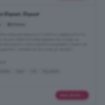
n Elspeet, Elspeet
s
8 kamers
 1984 traditioneel gebouwd en in 2008 fors uitgebouwd tot 170
van de jaren hebben de huidige eigenaren de woningen op
emoderniseerd en verduurzaamd tot energielabel A. Ideaal is dat
 geschikt is. Verdeeld over de woning zijn namelijk 5
speet
Keuken
Oprit
Tuin
Vrij uitzicht
Meer details