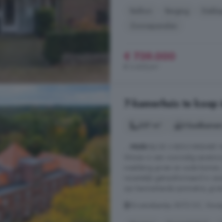
Balkon
Berging
Dakka
Zonnepanelen
€ 739.000
€ 3.605/m²
7-kamerhuis te koop 
237 m²
3 badkamer
...
HUIS
BIJ DE 3 BESCHIKBARE
Wonen in een voormalig sanatori
weelderig groen en oude bomen, s
recentelijk getransformeerd in zev
zijn kenmerkende symmetrie, grote
Groenelaantje, 8072 DC, Nunsp