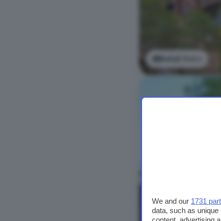
Bekijk foto's
We and our
1731 par
data, such as unique 
content, advertising