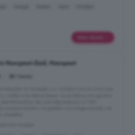
pel
Garage
Keuken
Oprit
Schuifpui
Meer details
in Nunspeet-Zuid, Nunspeet
s
7 kamers
 WONINGEN OP 28 MAART A.S. TUSSEN 10.00 EN 12.00 UUR.
um, midden in de Veluwse bossen. Op de Veluwe, omringd door
taat het Boschhuis: een voormalig sanatorium uit 1925,
en exclusieve bosvilla s. De geliefde vooroorlogse bouwstijl, met
 overstekken ...
eet-Zuid, Nunspeet