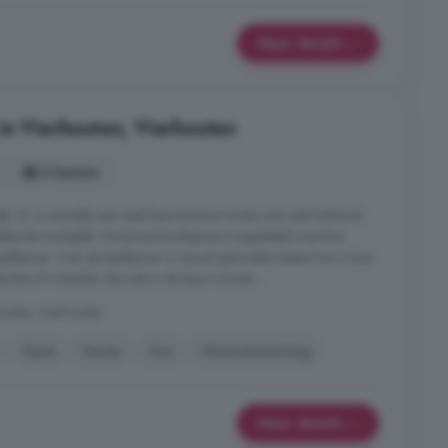
Meer details
in Vierhouten, Vierhouten
4 kamers
jk. Er is namelijk een heel fijne kantoorruimte met veel lichtinval
tstekende werkplek. De bovenverdieping is ingedeeld met drie
badkamer. Ook de badkamer is recent gemoderniseerd en is luxe
milie of vrienden die niet in de buurt wonen ...
uten, Vierhouten
Oprit
Terras
Tuin
Vloerverwarming
Meer details