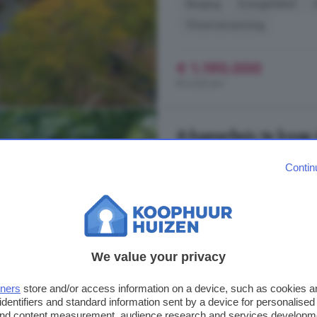
Berging
Energielabel
Vloerverwarming
€ 1.190.000
€ 5.021/m²
6-kamerhuis te koop 
207 m²
2 badkamer
Contin
...
HUIS
BIJ DE 3 BESCHIKBARE
Wonen in een voormalig sanatori
weelderig groen en oude bomen, s
recentelijk getransformeerd in zev
We value your privacy
zijn kenmerkende symmetrie, grote
Groenelaantje, 8072 DC, Nunsp
tners
store and/or access information on a device, such as cookies 
identifiers and standard information sent by a device for personalised
Berging
Energielabel
 and content measurement, audience research and services developm