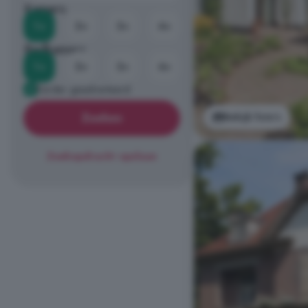
Kamers
1+
2+
3+
4+
Badkamers
1+
2+
3+
4+
Eerder geadverteerd
Bekijk foto's
Zoeken
Zoekopdracht opslaan