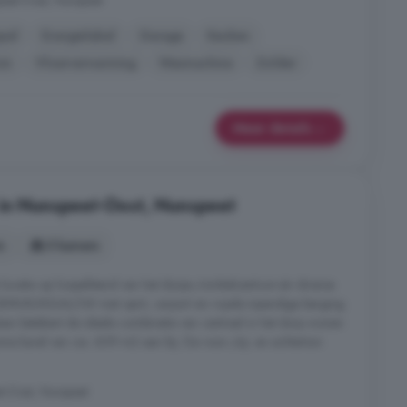
peet-Oost, Nunspeet
pel
Energielabel
Garage
Keuken
in
Vloerverwarming
Wasmachine
Zolder
Meer details
 in Nunspeet-Oost, Nunspeet
s
5 kamers
 locatie op loopafstand van het dorps-/winkelcentrum én diverse
 SEMI-BUNGALOW met oprit, carport en royale inpandige berging
n betekent de ideale combinatie van centraal in het dorp wonen
ime kavel van cia. 609 m2 aan bij. De voor-/zij- en achtertuin
t-Oost, Nunspeet