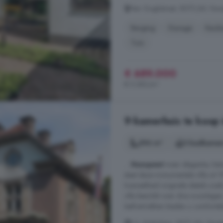
Van Goghstraat, 8072 JW, Nuns
Berging
Garage
Keuk
Tuin
€ 689.000
€ 5.383/m²
9-kamerhuis te koop
396 m²
3 badkamer
...
Nunspeet
waar elegantie, hist
staat deze monumentale villa uit 
hoeveelheid originele details zoal
villa beschikt over drie woonlagen
leefvertrekken bieden u comforta