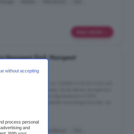
Garage
Keuken
Nieuwbouw
Tuin
Meer details
in Nunspeet-Zuid, Nunspeet
s
6 kamers
ue without accepting
 WONINGEN OP 28 MAART A.S. TUSSEN 10.00 EN 12.00 UUR.
um, midden in de Veluwse bossen. Op de Veluwe, omringd door
taat het Boschhuis: een voormalig sanatorium uit 1925,
en exclusieve bosvilla s. De geliefde vooroorlogse bouwstijl, met
 overstekken ...
eet-Zuid, Nunspeet
and process personal
 advertising and
Garage
Keuken
Nieuwbouw
Tuin
ent. With your