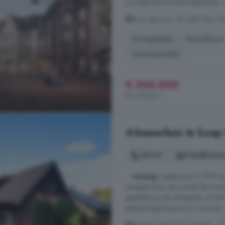
procedures te kunnen bespreken. Ti
Bwnr (Bouwnr. N), 3851 NC, Er
Energielabel
Nieuwbouw
Zonnepanelen
€ 296.000
€ 6.435/m²
4-kamerhuis te koop 
123 m²
2 badkamer
...
woning
is gebouwd in 1979 en a
aangebouwd, zijn zowel de woonk
geplaatst op de verdieping. In h
gehele begane grond is voorzien v