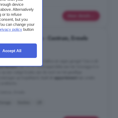
through device
above. Alternatively
 or to refuse
Meer details
consent, but you
. You can change your
privacy policy
button
e koop in Ermelo - Centrum, Ermelo
s
3 kamers
Accept All
amers, twee badkamers, een balkon én eigen garage? Dan is dit
partement
met 110 m² woonoppervlakte aan het Tuinwegje 6 in
 op een rustige locatie, aan de rand van het gezellige
zieningen op loopafstand, biedt dit
appartement
een unieke
praktische ...
Centrum, Ermelo
Garage
Keuken
Lift