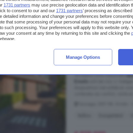
ur
1731 partners
may use precise geolocation data and identification 
ick to consent to our and our
1731 partners
’ processing as described 
€ 325.000
detailed information and change your preferences before consenting
€ 3.611/m²
te that some processing of your personal data may not require your 
t to such processing. Your preferences will apply to this website only
aw your consent at any time by returning to this site and clicking the
webpage.
3-kamerappartement t
110 m²
2 badkamer
Manage Options
...
appartement
met twee slaapk
verrassend ruime maisonnette-
ap
Ermelo
echt iets voor u! Gelegen
dorpscentrum met winkels en voor
combinatie van comfort, ruimte en 
Tuinwegje, 3851 MK, Ermelo - 
Balkon
Energielabel