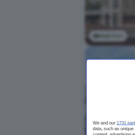
Bekijk foto's
We and our
1731 par
data, such as unique 
content, advertising