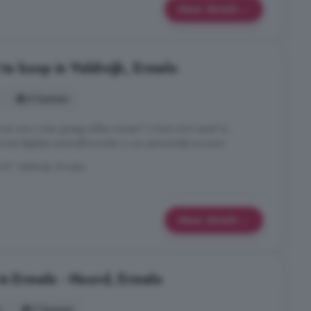
Meer details
e koop in Veldwijk, Ermelo
4 kamers
 en zou u hier graag willen wonen? U kunt zich vanaf nu
het digitale inschrijfformulier in uw persoonlijk account.
KP, Veldwijk, Ermelo
Meer details
in Ermelo - Noord, Ermelo
s
7 kamers