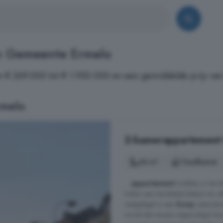
in Gemeente Ermelo
n € 269.000 tot € 1.950.000 en een gemiddelde prijs van
rmelo
2-kamerappartement t
46 m²
1 badkamer
...
appartement
midden in het d
Indien een kandidaat besluit om def
vastgelegd in een
koop
-/aannemi
wordt dan tevens uitgenodigd do