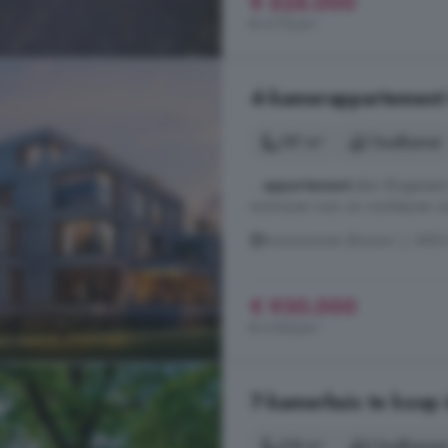
€ 525.000
€ 4.773/m²
4-kamerappartement t
157 m²
1 badkamer
...
appartement
plan Slingerpark
inschrijven voor uw voorkeuren via 
Bouwnummer (Bouwnr. ), 3853 
€ 930.000
€ 5.924/m²
7-kamerhuis te koop 
318 m²
2 badkamer