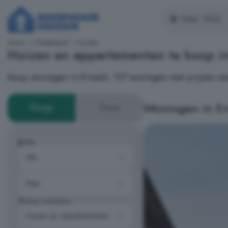
Home
Gelderland
Ermelo
Huizen en appartementen te koop 
Koop woningen in Ermelo: 137 woningen met prijzen va
Woningen in E
Koop
Huur
Prijs
Type woning