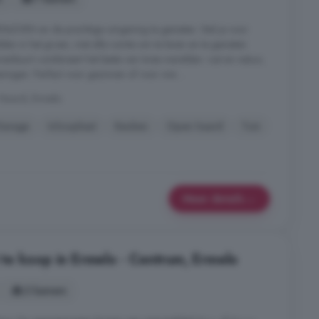
NLEVEN en de prachtige omgeving te genieten. Stel je voor:
dden in het groen, met alle ruimte om te leven en te genieten.
nenbuurt combineert het beste van twee werelden: rust en natuur,
ningen. Perfect voor gezinnen of voor wie ...
 Noord, Ermelo
Garage
Inloopkast
Keuken
Open haard
Tuin
Meer details
e koop in Ermelo - Centrum, Ermelo
2 kamers