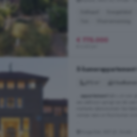
Bosrand, 3852 GZ, Ermelo - Oo
Dakkapel
Energielabel
Tuin
Vloerverwarming
€ 775.000
€ 6.301/m²
5-kamerappartement t
272 m²
3 badkamer
...
appartement
kijkt u uit over
een eekhoorn springt van tak naar t
markante rijksmonument. Een betov
zomaar eens uw thuis kunnen word
...
Hooge Riet, 3851 JD, Ermelo -