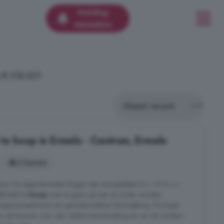
Melding
aanmaken
 € 518.927.
e koop in Ermelo - Centrum, Ermelo
2 kamers
orp. De appartementen krijgen een energielabel A++ of A+++ .
initief tot
koop
over te gaan zal een en ander worden
ngsovereenkomst van garantie-instituut Woningborg. De koper
or de bouwer voor een nadere kennismaking en om de verdere