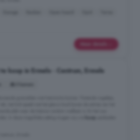
st, Ermelo
Garage
Keuken
Open haard
Oprit
Terras
Meer details
e koop in Ermelo - Centrum, Ermelo
s
5 kamers
 glooiende grasvelden met historische bomen. Fluitende vogeltjes,
ak, het licht speelt met het glas-in-lood boven de entree van het
erde plek waar de historie rondom voelbaar is. En het zou
en. In deze magnifieke setting mogen wij u te
koop
aanbieden
 Centrum, Ermelo