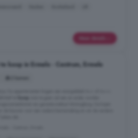
renoveerd
Keuken
Kookeiland
Lift
Meer details
e koop in Ermelo - Centrum, Ermelo
2 kamers
orp. De appartementen krijgen een energielabel A++ of A+++ .
initief tot
koop
over te gaan zal een en ander worden
ngsovereenkomst van garantie-instituut Woningborg. De koper
or de bouwer voor een nadere kennismaking en om de verdere
jdens dat ...
melo - Centrum, Ermelo