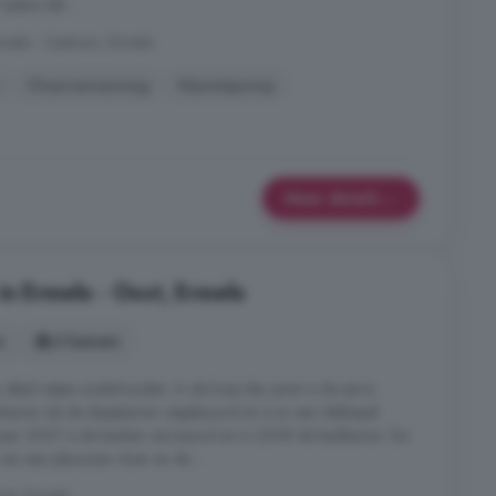
jdens dat ...
melo - Centrum, Ermelo
Vloerverwarming
Warmtepomp
Meer details
in Ermelo - Oost, Ermelo
s
4 kamers
ltijd netjes onderhouden. In de loop der jaren is de serre
amer als de slaapkamer uitgebouwd en is er een dakkapel
et jaar 2007 is de keuken vernieuwd en in 2008 de badkamer. De
an een plavuizen vloer en de ...