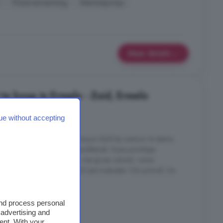
Vloerverwarming
Warmtepomp
Meer details
e koop in Ermelo - Zuid, Ermelo
4 kamers
ue without accepting
apkamers Energielabel B (nieuw) dicht bij centrum & station
en en gemak, alles binnen handbereik. Deze prachtige
ijke en rustige
Ermelo
-Zuid, met groen uitzicht, ruime
en een actieve, gezonde VvE (servicekosten 136 p/mnd). De
erd in ...
uid, Ermelo
and process personal
 advertising and
ent. With your