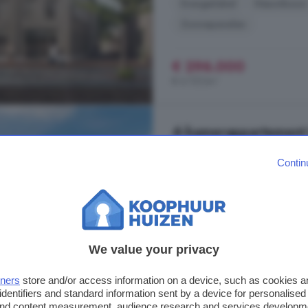
Energielabel
Nieuwbouw
Zonnepanelen
€ 296.000
€ 6.727/m²
4-kamerappartement t
90 m²
1 badkamer
Contin
...
Ermelo
-Zuid 82 m² wonen 3 sla
actieve en gezonde VvE Rust, gro
maisonnette (1971) ligt in het bosr
parkeergelegenheid voor de deur 
We value your privacy
afgelopen jaren is er flink geïnveste
Sportlaan, 3851 CE, Ermelo - Z
tners
store and/or access information on a device, such as cookies 
identifiers and standard information sent by a device for personalised
Energielabel
Zwembad
 and content measurement, audience research and services developm