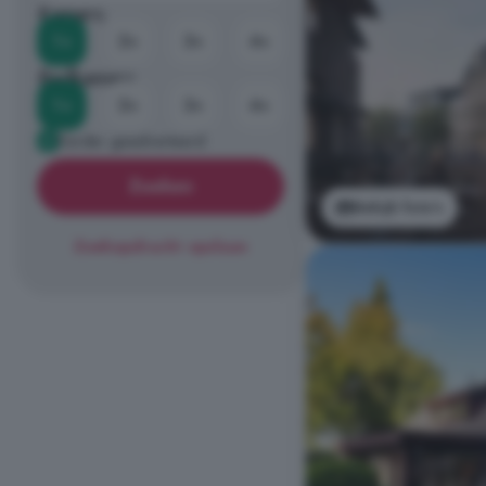
Kamers
1+
2+
3+
4+
Badkamers
1+
2+
3+
4+
Eerder geadverteerd
Zoeken
Bekijk foto's
Zoekopdracht opslaan