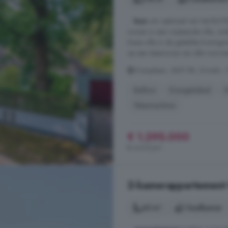
...
huis
om optimaal van het BUITE
wonen in een vrijstaande villa, mi
Deze villa in de geliefde Koningin
op een steenworp van alle voorzie
Oranjelaan, 3851 RK, Ermelo -
Balkon
Energielabel
Wasmachine
€ 1.295.000
€ 4.072/m²
2-kamerappartement t
45 m²
1 badkamer