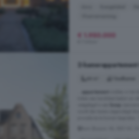
Airco
Energielabel
Ge
Vloerverwarming
€ 1.950.000
€ 7.169/m²
2-kamerappartement t
44 m²
1 badkamer
...
appartement
midden in het d
Indien een kandidaat besluit om def
vastgelegd in een
koop
-/aannemi
wordt dan tevens uitgenodigd do
procedures te kunnen bespreken. Ti
Bwnr (Bouwnr. M), 3851 NC, Er