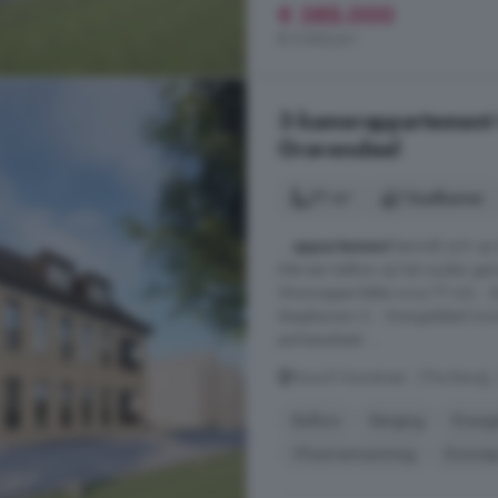
€ 385.000
€ 5.500/m²
3-kamerappartement t
Gravendeel
77 m²
1 badkamer
...
appartement
bevindt zich op 
Met een balkon op het zuiden genie
Woonoppervlakte circa 77 m2; - Bu
slaapkamers 2; - Energielabel (v
parkeerplaats: ...
Noord Voorstraat - (The Banq)
Balkon
Berging
Energi
Vloerverwarming
Zonnep