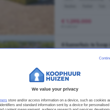
Keuken
Parket
Tuin
€ 1.295.000
€ 5.441/m²
6-kamerhuis te koop i
155 m²
1 badkamer
Contin
...
woning
is gelegen op een perc
van de schuin achterburen, er is 
parkeren in de straat, in de vakke
gratis/openbaar parkeren, daar is 
We value your privacy
Molenstraat, 3291 EE, Strijen W
Airco
Balkon
Berging
tners
store and/or access information on a device, such as cookies 
identifiers and standard information sent by a device for personalised
Tuin
Zwembad
 and content measurement, audience research and services developm