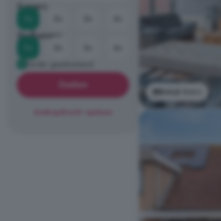
Kamers
1+
2+
3+
4+
Badkamers
1+
2+
3+
4+
Eerder geadverteerd
Zoeken
Bekijk foto's
Zoekopdracht opslaan