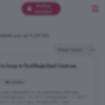
Melding
aanmaken
delde prijs van € 659.550.
te koop in Oud-Beijerland Centrum,
4 kamers
n eigen parkeerplaats voor de royale berging welke tevens
ng. Bijzonderheden: - Ca. 167 m² woonoppervlakte, - Ca. 550 m³
uimte; - Ca. 36 m² patio; - Bouwjaar 2004; - Eigen