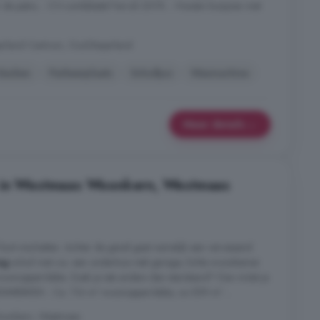
r de patio; - CV-combiketel Ferroli 2019; - Houten kozijnen met
jerland Centrum, Oud-Beijerland
Keuken
Parkeerplaats
Schuifpui
Wasmachine
Meer details
 in Westmaas Woonkern, Westmaas
 kunt inschatten. Achter de gevel gaat namelijk een verrassend
ng
schuil met o.a. een onderhuis mét garage, lichte woonkamer
woonoppervlakte. Zoek je iets anders dan standaard? Dan móet je
ENMERKEN - Ca. 116 m² woonoppervlakte, ca 559 m³ ...
oonkern, Westmaas