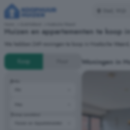
Home
Zuid-Holland
Hoeksche Waard
Huizen en appartementen te koop 
We hebben 249 woningen te koop in Hoeksche Waard, m
Woningen in H
Koop
Huur
Prijs
Type woning