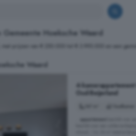
in Gemeente Hoeksche Waard
et prijzen van € 250.000 tot € 3.995.000 en een gemid
oeksche Waard
4-kamerappartement 
Oud-Beijerland
167 m²
1 badkamer
...
appartement
beschikt over ee
beschikt over een zolderverdiepi
inhoud; - Ca. 26 m² externe bergr