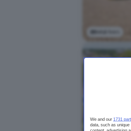
Bekijk foto's
We and our
1731 par
data, such as unique 
content, advertising