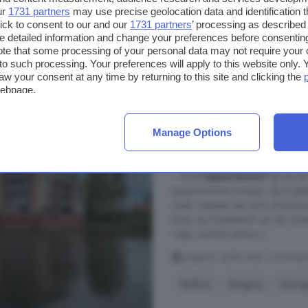
ur
1731 partners
may use precise geolocation data and identification 
ick to consent to our and our
1731 partners
’ processing as described 
€ 585.000
detailed information and change your preferences before consenting
€ 3.774/m²
te that some processing of your personal data may not require your 
t to such processing. Your preferences will apply to this website only
aw your consent at any time by returning to this site and clicking the
webpage.
3-kamerappartement t
Gravendeel
Manage Options
112 m²
1 badkamer
... (hoek)
appartement
ligt op d
appartementencomplex, dat is geb
water, hetgeen een extra dimensie 
dorp, op loopafstand van de winke
volgt: centrale entree in ...
Lindehof, 3295 WD, 's-Graven
Balkon
Berging
Garag