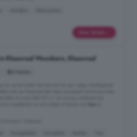
n
Schuifpui
Wasmachine
Meer details
in Klaaswaal Woonkern, Klaaswaal
6 kamers
ige tuin op het zuiden Aan het eind van een rustige, doodlopende
elijke wijk van Klaaswaal staat deze verrassend ruime twee-onder-
vlakte van maar liefst 197 m². De woning combineert het
 de mogelijkheid om een praktijk of kantoor aan
huis
te
al Woonkern, Klaaswaal
el
Energielabel
Inloopkast
Keuken
Tuin