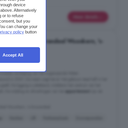
through device
above. Alternatively
 or to refuse
Meer details
consent, but you
. You can change your
privacy policy
button
e koop in 's-Gravendeel Woonkern, 's-
Accept All
3 kamers
e tweede verdieping van het zogenaamde Water-
ouwd in 2001. De naam zegt het al. Het gebouw staat half in het
geeft. De ligging is uitstekend, middenin het centrum van het
ls. De indeling en afwerkingen van het
appartement
zijn als
deel Woonkern, 's-Gravendeel
e
Keuken
Lift
Parkeerplaats
Zonnepanelen