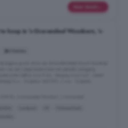
Meer details
e koop in 's-Gravendeel Woonkern, 's-
3 kamers
de begane grond, direct aan de karakteristieke Noord Voorstraat.
t u van een rustige buitenruimte met optimale zonligging. -
itenruimte: balkon circa 9 m2; - Berging circa 5 m2; - Aantal
oorlopig) A++; - Koopsom: 465.000, = v.o.n. - Koopsom
, 3295 BL, 's-Gravendeel Woonkern, 's-Gravendeel
elabel
Laadpaal
Lift
Parkeerplaats
anelen