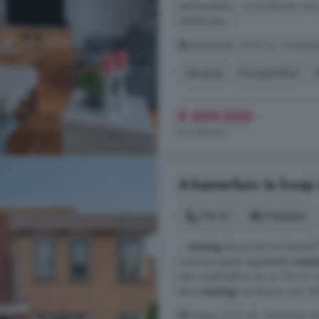
parkeerplaats; - 4 schuifpuien naa
dubbel glas; ...
Julianastraat, 3262 SJ, Oud-Bei
Berging
Energielabel
€ 699.000
€ 4.186/m²
4-kamerhuis te koop
116 m²
4 kamers
...
woning
die je niet van buitenaf
ruime en speels ingedeelde
woni
mét royaal balkon en ca. 116 m² 
deze
woning
van binnen zien! K
Haagje, 3273 AE, Westmaas W