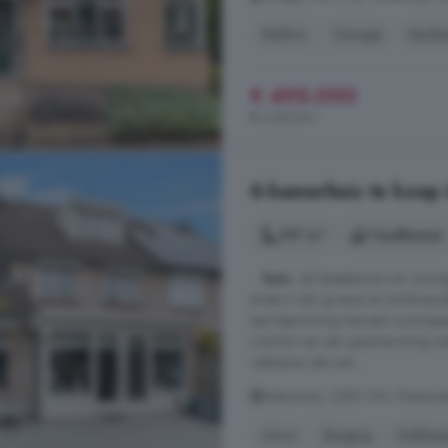
Balkon
Garage
Keuke
€ 495.000
€ 4.267/m²
6-kamerhuis te koop 
197 m²
1 badkamer
...
huis
, vijf slaapkamers en zonn
straat in een groene en kindvriend
een-kapwoning met een woonopper
comfort van een gezinswoning met
realiseren iets wat ...
Asterstraat, 3286 VW, Klaaswa
Airco
Berging
Dakkap