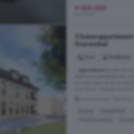
€ 550.000
€ 4.911/m²
3-kamerappartement t
Gravendeel
70 m²
1 badkamer
...
appartement
bevindt zich op
altijd snel en gemakkelijk thuis. 
en avond volop van de zon kunt ge
circa 14 m2; - Berging circa 5 m2;
Noord Voorstraat - (The Banq)
Berging
Energielabel
Vloerverwarming
Zonnep