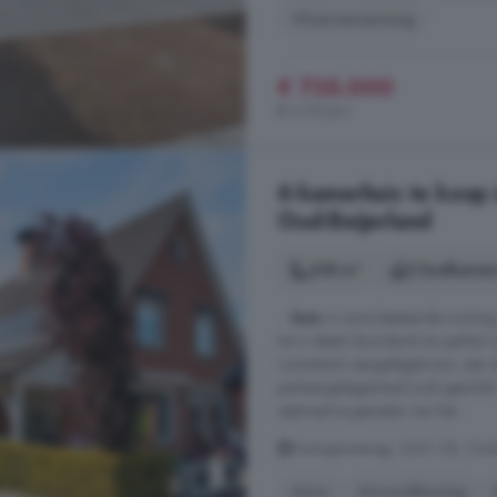
Vloerverwarming
€ 735.000
€ 3.731/m²
6-kamerhuis te koop 
Oud-Beijerland
238 m²
2 badkamer
...
huis
in onze bestaande woning g
tot in detail doordacht en perfect 
romantisch aangelegde tuin, een d
parkeergelegenheid (ook geschikt
optimaal te genieten van het ...
Koninginneweg, 3261 CB, Oud-
Airco
Airconditioning