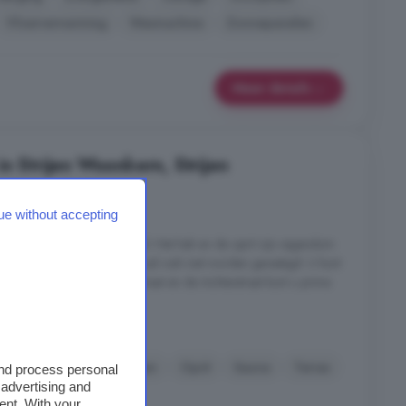
Vloerverwarming
Wasmachine
Zonnepanelen
Meer details
n Strijen Woonkern, Strijen
6 kamers
ue without accepting
eel van 473 m² eigen grond. Het hek en de oprit zijn eigendom
geen recht van overpad, dat zal ook niet worden gevestigd. U kunt
n, maar ook aan de Beatrixstraat en de Achterstraat kunt u prima
ruimte genoeg ...
oonkern, Strijen
Energielabel
Keuken
Oprit
Sauna
Terras
and process personal
 advertising and
ent. With your