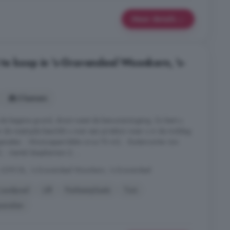
Meer details
e koop in 's-Gravendeel Woonkern, 's-
3 kamers
 de begane grond, direct naast de bewonersingang. Zo bent u
Aan de westzijde beschikt u over een privétuin waar u in de middag
nieten. - Woonoppervlakte circa 70 m2; - Buitenruimte: tuin
 - Aantal slaapkamers 2; ...
, 3295 BL, 's-Gravendeel Woonkern, 's-Gravendeel
Laadpaal
Lift
Parkeerplaats
Tuin
anelen