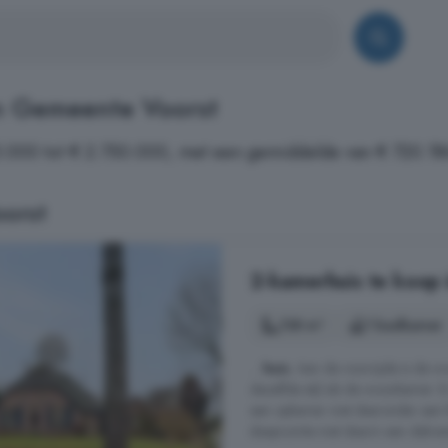
n Gemeente Voorst
95.000 tot € 2.750.000, met een gemiddelde van € 720.18
orst
2-kamerhuis te koop 
138 m²
1 badkamer
...
huis
. Aan de voorzijde is de w
dezelfde stijl als de woonkamer. Er
een opkamer met daaronder een kl
slaapruimte met daarin een dakvens