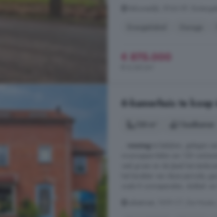
Veluwsedijk, 8166 KP, Buitenge
Energielabel
Garage
€ 875.000
€ 6.341/m²
6-kamerhuis te koop 
128 m²
1 badkamer
...
woning
te bekijken, gelegen a
woonoppervlakte van 128 vierkant
veel groen en de IJssel het stad
het karakter van deze periode, 
zoals 8 zonnepanelen, dubbel- en 
Leliestraat, 7419 CT, De Hoven