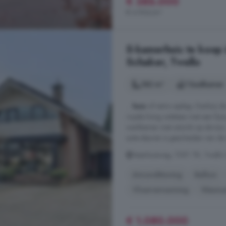
€ 385.000
€ 4.936/m²
5-kamerhuis te koop
Schaker, Twello
182 m²
1 badkamer
...
huis
of extra opslag. Dankzij de
royale living ontstaan met een fij
werkkamer met uitzicht op de tuin,
suite-deuren is gescheiden van de
Veenhuisweg, 7391 TR, Twello
Airconditioning
Balkon
Vloerverwarming
Wasmac
€ 1.080.000