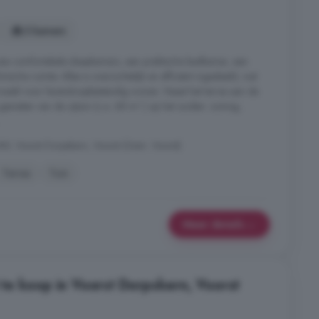
3 kamers
wee comfortabele slaapkamers, een praktische badkamer, een
nische ruimte. Alles is overzichtelijk en efficiënt ingedeeld, wat
maakt voor levensloopbestendig wonen. Naast het terras aan de
genieten van de zijtuin (c.a. 68 m² ) op het zuiden: zonnig,
.
W, Voorst Dorpskern, Voorst (Gem. Voorst)
Terras
Tuin
Meer details
e koop in Voorst Dorpskern, Voorst