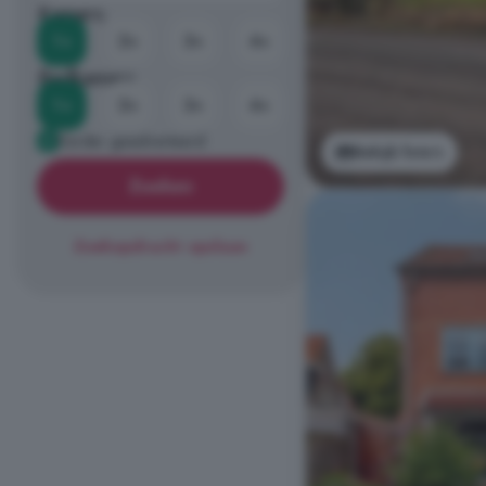
Kamers
1+
2+
3+
4+
Badkamers
1+
2+
3+
4+
Eerder geadverteerd
Bekijk foto's
Zoeken
Zoekopdracht opslaan