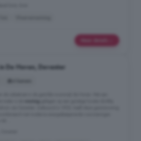
bied Emst, Emst
Tuin
Vloerverwarming
Meer details
in De Hoven, Deventer
6 kamers
an de Leliestraat in de gewilde woonwijk de Hoven. Met een
e meter is de
woning
gelegen op een gunstige locatie dichtbij
scentrum van Deventer. Gebouwd in 1955, heeft deze gezinswoning
gecombineerd met moderne energiebesparende voorzieningen
HR ...
, Deventer