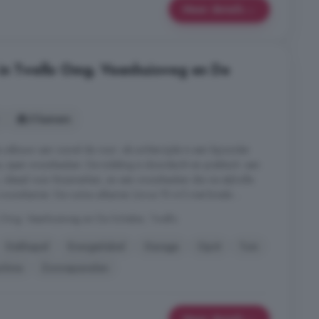
Meer details
 in Twello Omg. Veenhuisweg en De
5 kamers
 uitbouw aan zowel de voor- als achterzijde is een bijzonder
ne, open woonkeuken. De indeling is doordacht en praktisch: een
 ideaal voor thuiswerken, en een woonkeuken die via stijlvolle
 woonkamer. De ruime zitkamer (circa 75 m²) met brede ...
 Omg. Veenhuisweg en De Schaker, Twello
Dakkapel
Energielabel
Garage
Oprit
Tuin
hine
Zonnepanelen
Meer details