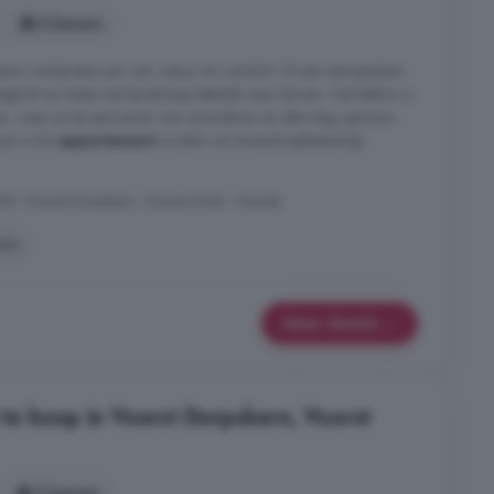
3 kamers
me combinatie van rust, natuur en comfort. Grote raampartijen
icht en halen het landschap letterlijk naar binnen. Het balkon is
en, waar je de seizoenen ziet veranderen en elke dag opnieuw
nen is het
appartement
modern en levensloopbestendig
W, Voorst Dorpskern, Voorst (Gem. Voorst)
ats
Meer details
e koop in Voorst Dorpskern, Voorst
3 kamers