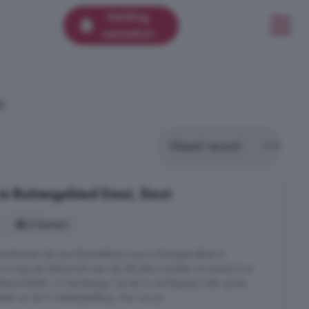
Melding
aanmaken
6.
in Buitengebied Emst, Emst
2 kamers
oonkeuken die qua kleurstelling mooi is doorgetrokken in
 is nog een kleine hal naar de officiële voordeur en tevens is er
eine kelder. 1e Verdieping: Op de 1e verdieping is één grote
ter en de Cv-ketelopstelling. Hier zou je ...