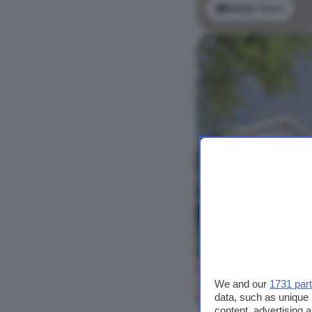
Bekijk foto's
We and our
1731 par
Bekijk foto's
data, such as unique 
content, advertising