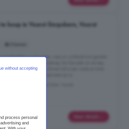
e koop in Voorst Dorpskern, Voorst
3 kamers
n heerlijk balkon op het oosten, waar je s ochtends kunt genieten
zicht op de levendige Rijksstraatweg. Een fijne plek om de dag
ue without accepting
ie terwijl het dorp ontwaakt. Binnen tref je een royale en lichte
g en grote raampartijen. Daarnaast zijn er ...
W, Voorst Dorpskern, Voorst (Gem. Voorst)
Parkeerplaats
Meer details
and process personal
 advertising and
ent. With your