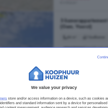
€ 5.934/m²
3-kamerappartement t
(Gem. Voorst)
84 m²
1 badkamer
...
appartement
beschikt over ee
van de eerste zonnestralen met uit
Contin
rustig te beginnen met een kop koff
woonkamer met een prettige indelin
Appartement (Bouwnr. ), 7383 A
Balkon
Berging
Lift
We value your privacy
€ 420.000
tners
store and/or access information on a device, such as cookies 
€ 5.000/m²
identifiers and standard information sent by a device for personalised
 and content measurement, audience research and services developm