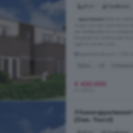
69 m²
1 badkamer
...
appartement
biedt een zeldza
zorgen voor een overvloed aan dagl
een heerlijke plek om te ontspann
het gevoel van ruimte ervaart. Bin
ingericht met een ruime ...
Appartement (Bouwnr. ), 7383 A
Balkon
Lift
Parkeerpla
€ 420.000
€ 6.087/m²
3-kamerappartement t
(Gem. Voorst)
81 m²
1 badkamer