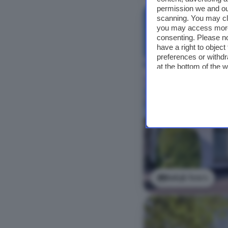
permission we and o
scanning. You may cl
you may access more 
consenting. Please no
have a right to objec
preferences or withdr
at the bottom of the 
Bekijk foto's