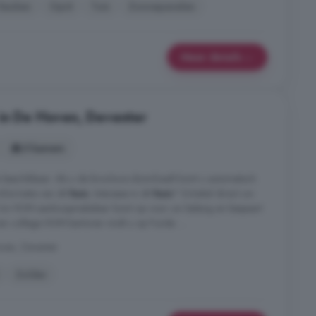
Keuken
Oprit
Tuin
Zonnepanelen
Meer details
in De Hoven, Deventer
5 kamers
a beschikbaar. Als u de brochure downloadt komt u automatisch
informatie van dit
huis
. Interesse in dit
huis
? Schakel direct uw
Uw NVM aankoopmakelaar komt op voor uw belang en bespaart
van collega NVM kantoren vindt u op Funda. ...
oven, Deventer
Zolder