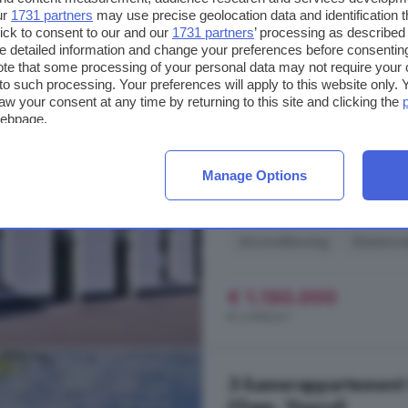
ur
1731 partners
may use precise geolocation data and identification 
ick to consent to our and our
1731 partners
’ processing as described 
6-kamerhuis te koop
detailed information and change your preferences before consenting
te that some processing of your personal data may not require your 
295 m²
2 badkamer
t to such processing. Your preferences will apply to this website only
aw your consent at any time by returning to this site and clicking the
...
woning
volledig tot zijn recht.
webpage.
en achterzijde van het
pand
en bi
vormt een naadloze verbinding tus
uitzicht, elk seizoen opnieuw. De 
Manage Options
Rijksstraatweg, 7395 ME, Teug
Airconditioning
Gerenov
€ 1.150.000
€ 3.898/m²
3-kamerappartement t
(Gem. Voorst)