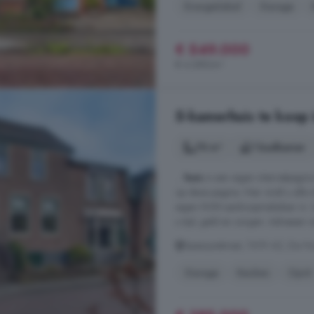
Energielabel
Garage
€ 549.000
€ 4.289/m²
5-kamerhuis te koop 
78 m²
1 badkamer
...
huis
is een eigen internetpagin
op deze pagina. Hier vindt u alle 
eigen NVM aankoopmakelaar in. 
u tijd, geld en zorgen. Adressen 
Spaarpotstraat, 7419 AZ, De H
Garage
Keuken
Oprit