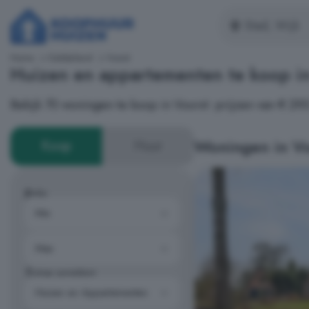
Home
Gelderland
Voorst
Huizen en appartementen te koop i
Bekijk 70 woningen te koop in Voorst: prijzen van € 2
Woningen in Vo
Koop
Huur
Prijs
Type woning