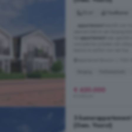
72 m²
1 badkamer
...
appartement
beschikt over t
separaat toilet en een berging/tech
het
appartement
zeer geschikt 
voorzijde kan je buiten ook volop 
beschut en perfect voor een kop ..
Appartement (Bouwnr. ), 7383 A
Berging
Parkeerplaats
€ 420.000
€ 5.833/m²
3-kamerappartement t
(Gem. Voorst)