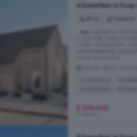
4-kamerhuis te koop 
157 m²
1 badkamer
...
huis
- Meerdere airconditionin
5 x 2,20 meter - Fraaie, verzorgd
in 2020 - CV-Ketel (2026) - Over
Levensloopbestendige woning Wilt 
voor uw nieuwe woning ...
Bossestraat, 4581 BA, Boschkap
Airconditioning
Energiela
Zonnepanelen
Zwembad
€ 575.000
€ 3.662/m²