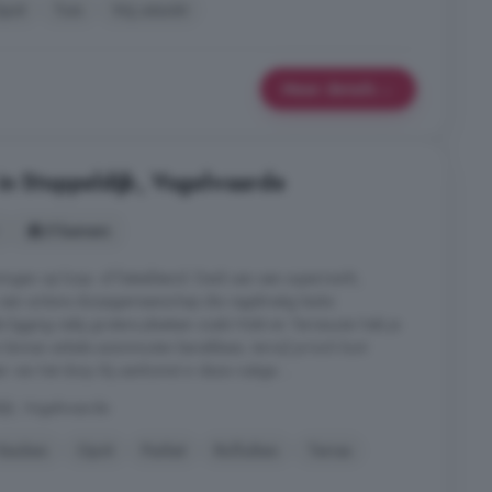
prit
Tuin
Vrij uitzicht
Meer details
in Stoppeldijk, Vogelwaarde
5 kamers
ingen op loop- of fietsafstand. Denk aan een supermarkt,
n een actieve dorpsgemeenschap die regelmatig leuke
ligging nabij grotere plaatsen zoals Hulst en Terneuzen heb je
 binnen enkele autominuten bereikbaar, terwijl je toch kunt
 van het dorp. Bij aankomst in deze rustige ...
ijk, Vogelwaarde
Keuken
Oprit
Parket
Rolluiken
Terras