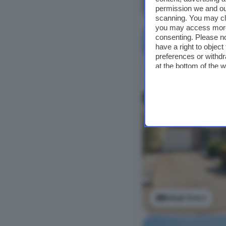
Bekijk foto's
permission we and o
scanning. You may cl
you may access more 
consenting. Please no
have a right to objec
preferences or withdr
at the bottom of the 
Bekijk foto's