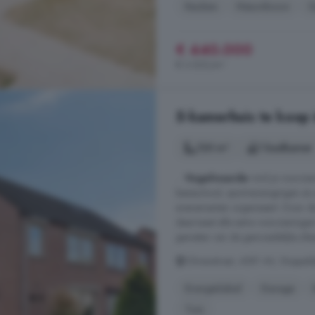
Keuken
Nieuwbouw
O
€ 440.000
€ 3.520/m²
5-kamerhuis te koop 
120 m²
1 badkamer
...
Vogelwaarde
vind je voorzien
basisschool, sportverenigingen e
evenementen organiseert. Door de 
daarnaast alle extra voorzieningen
genieten van de gemoedelijke sfeer
Olmenstraat, 4581 AV, Stoppeld
Energielabel
Garage
Tuin