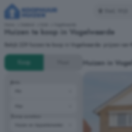
Home
Zeeland
Hulst
Vogelwaarde
Huizen te koop in Vogelwaarde
Bekijk 229 huizen te koop in Vogelwaarde: prijzen va
Huizen in Voge
Koop
Huur
Prijs
Type woning