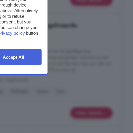
through device
above. Alternatively
 or to refuse
consent, but you
in Stoppeldijk, Vogelwaarde
. You can change your
privacy policy
button
5 kamers
, rustige locatie aan de rand van het gezellige dorp
 onderhouden vrijstaande woning met garage, ruime tuin en een
Accept All
 alle rust, met volop privacy en een fijne tuin waar je in alle rust
! De woning is gebouwd in 1979 en door de ...
ijk, Vogelwaarde
en
Rolluiken
Terras
Tuin
Meer details