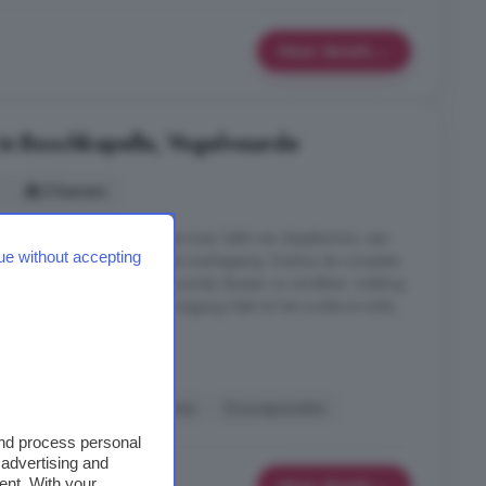
Meer details
in Boschkapelle, Vogelwaarde
5 kamers
pklare vrijstaande woning met maar liefst vier slaapkamers, een
ue without accepting
jkeuken en een fraaie tuin met overkapping. Dankzij de complete
ouden interieur kun je hier zonder klussen zo intrekken. Indeling
 je de hal binnen, waar je toegang hebt tot het moderne toilet,
pelle, Vogelwaarde
fpui
Tuin
Wasmachine
Zonnepanelen
and process personal
 advertising and
ent. With your
Meer details