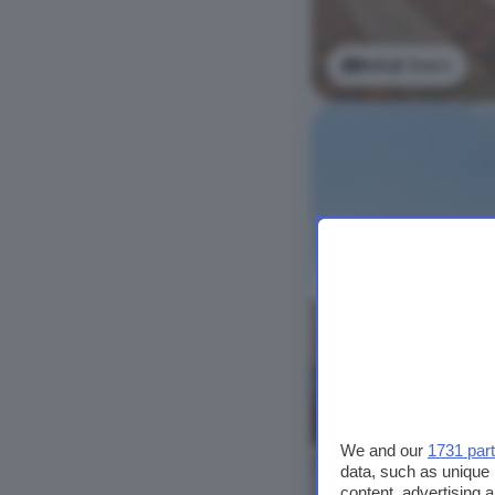
Bekijk foto's
We and our
1731 par
data, such as unique 
content, advertising