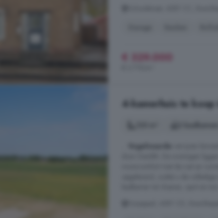
Schoolstraat, 4581 CC, Boschk
Garage
Keuken
Rollu
€ 329.000
€ 2.719/m²
4-kamerhuis te koop 
125 m²
2 badkamer
...
Vogelwaarde
verrijzen binnen
door Danilith. De woningen ligg
wooncomfort met de rust en ruim
opgeleverd, zodat u de volledige 
badkamer tot vloeren, oprit en tuin.
Dorpspad, 4581 CD, Boschkape