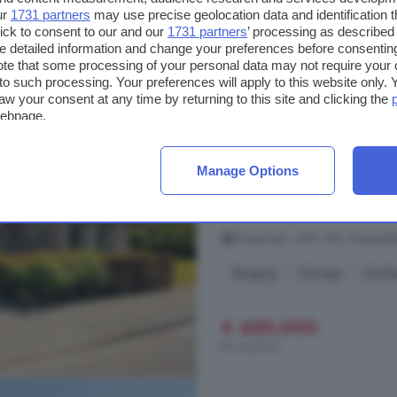
€ 3.085/m²
ur
1731 partners
may use precise geolocation data and identification 
ick to consent to our and our
1731 partners
’ processing as described 
detailed information and change your preferences before consenting
te that some processing of your personal data may not require your 
5-kamerhuis te koop 
t to such processing. Your preferences will apply to this website only
aw your consent at any time by returning to this site and clicking the
170 m²
1 badkamer
webpage.
...
Vogelwaarde
Op een prachtige
Vogelwaarde
, staat deze goed
Manage Options
groene achtergrens. Hier woon je in
kunt genieten van het buitenleven
Elzenstraat, 4581 AW, Stoppeld
Berging
Garage
Keuk
€ 450.000
€ 2.647/m²