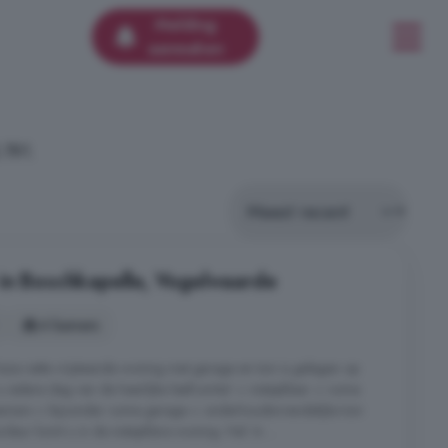
Melding
aanmaken
.791.
in Boschkapelle, Vogelwaarde
4 kamers
ze nette vrijstaande woning met garage en tuin is gelegen op
 iedere dag van de heerlijke leefruimte! + instapklaar + ruime
kamers + bijzonder ruime garage + onderhoudsvriendelijke tuin
eur komt u in de instapklare woning. Hal: In ...