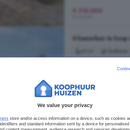
€ 315.000
€ 2.669/m²
5-kamerhuis te koop 
141 m²
1 badkamer
...
Vogelwaarde
staat deze insta
Contin
ruime keuken, strak afgewerkte bi
afwerking en het uitstekend onderh
Begane grond: Bij binnenkomst stap
de bijkeuken en ...
Bossestraat, 4581 BG, Boschka
We value your privacy
Berging
Keuken
Schui
tners
store and/or access information on a device, such as cookies 
identifiers and standard information sent by a device for personalised
€ 435.000
 and content measurement, audience research and services developm