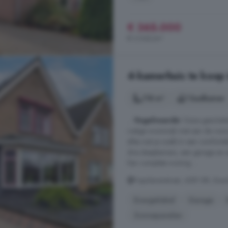
€ 365.000
€ 3.042/m²
4-kamerhuis te koop 
118 m²
1 badkamer
...
Vogelwaarde
! Deze geschake
rustige woonwijk met aan de voorzi
alles wat je zoekt in een comfort
drie slaapkamers, een garage en ee
Een complete woning ...
Populierenstraat, 4581 BR, Bos
Energielabel
Garage
Zonnepanelen