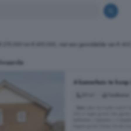
n € 275.000 tot € 695.000, met een gemiddelde van € 403
lwaarde
4-kamerhuis te koop 
121 m²
1 badkamer
...
huis
zeker de moeite waard! De
258 m² eigen grond. Hier geniet u
leefkeuken + bijkeuken + 3 slaap
Begane grond: Entree: Via de voord