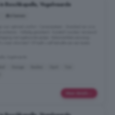
in Boschkapelle, Vogelwaarde
4 kamers
gs voor optimaal comfort - Camerasysteem - Zwembad van circa
e achtertuin - Volledig geïsoleerd - Kunststof voordeur vernieuwd
kapping met ingebouwde spotjes - Balansventilatie aanwezig -
u meer informatie? Of heeft u zelf behoefte aan een taxatie
elle, Vogelwaarde
bel
Garage
Keuken
Oprit
Tuin
Meer details