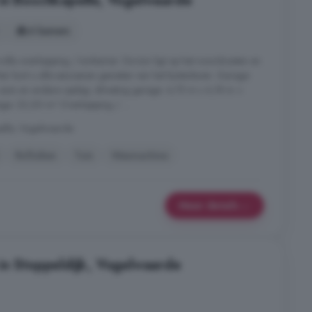
in Boschkapelle, Vogelwaarde
6 kamers
olle overkapping / tuinkamer. De tuin ligt op het noordoosten en
ier kunt u alle seizoenen genieten van het buitenleven. Garage:
 auto en andere opslag. afmeting garage: 4,75 m x 4,18 m +
ge: 23,00 m² Overkapping / ...
elle, Vogelwaarde
Rolluiken
Tuin
Wasmachine
Meer details
in Stoppeldijk, Vogelwaarde