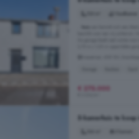
6-kamerhuis te koop 
123 m²
1 badkamer
...
huis
aan bevindt zich een sfeerv
beschikt over een vrij achterom. H
De garage biedt veel ruimte voor
2,75 m x 1,00 m oppervlakte gara
Bossestraat, 4581 BH, Boschkap
Garage
Keuken
Oprit
€ 275.000
€ 2.236/m²
5-kamerhuis te koop 
166 m²
5 kamers