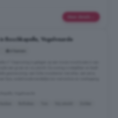
Meer details
in Boschkapelle, Vogelwaarde
4 kamers
lde 2^1-kapwoning is gelegen op een mooie woonlocatie in een
jde een groen en vrij uitzicht. De woning is instapklaar en biedt
abele gezinswoning: een lichte woonkamer met erker, een serre,
n fijne, onderhoudsvriendelijke tuin met tuinhuis en overkapping.
chkapelle, Vogelwaarde
Keuken
Rolluiken
Tuin
Vrij uitzicht
Zolder