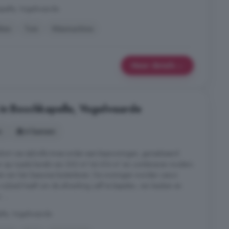
apelle, Vogelwaarde
iken
Tuin
Wasmachine
Meer details
in Boschkapelle, Vogelwaarde
s
4 kamers
kort zes stijlvolle twee-onder-een-kapwoningen, gerealiseerd
en op royale kavels van 303 m² tot 414 m² en combineren modern
te van het Zeeuwse buitenleven. De woningen worden casco
vrijheid heeft om de afwerking zelf te bepalen, van keuken en
 ...
lle, Vogelwaarde