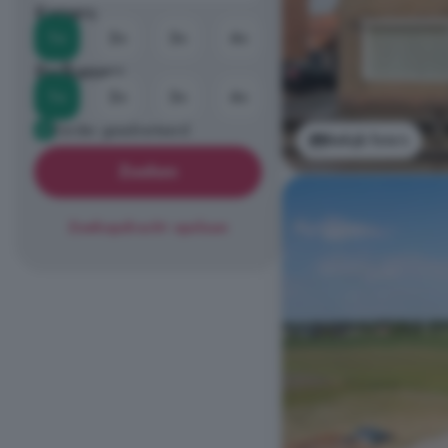
Kamers
1+
2+
3+
4+
Badkamers
1+
2+
3+
4+
Eerder geadverteerd
Bekijk foto's
Zoeken
Zoekopdracht opslaan