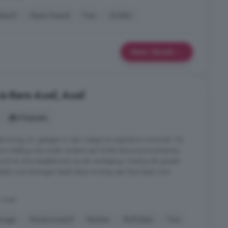
iland
Open haard
Tuin
Zolder
Meer details
in Kern Axel, Axel
5 kamers
woning uit, gelegen in een rustige en populaire woonwijk. De
che indeling met onder andere een lichte doorzonwoonkamer,
ond en drie slaapkamers op de verdieping. Dankzij de goede
abele voorzieningen biedt deze woning een fijne basis voor
, Axel
rage
Gerenoveerd
Keuken
Rolluiken
Tuin