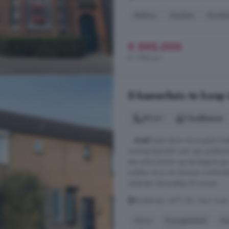
Balkon
Keuken
Kooke
€ 595.000
€ 1.983/m²
5-kamerhuis te koop 
94 m²
1 badkamer
...
Axel
staat deze verzorgde hoek
woning beschikt over een praktis
een extra kamer op de begane gr
isolatie, airco en diverse comfort
iedereen die prettig wil wonen ...
Bizetstraat, 4571 XD, Kern Axel
Airco
Energielabel
Ga