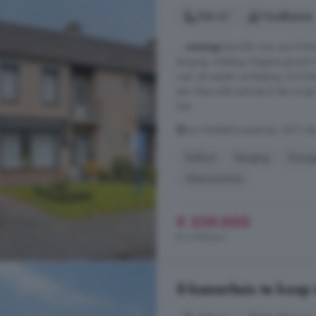
126 m²
1 badkamer
...
woning
beschikt over een licht
berging. Indeling: Begane grond Vi
naar de eerste verdieping. De lic
een sfeervolle sierhaard die zorgt
hier ...
van Middelhovenstraat, 4571 AB
Balkon
Berging
Garag
Wasmachine
€ 339.000
€ 2.690/m²
5-kamerhuis te koop 