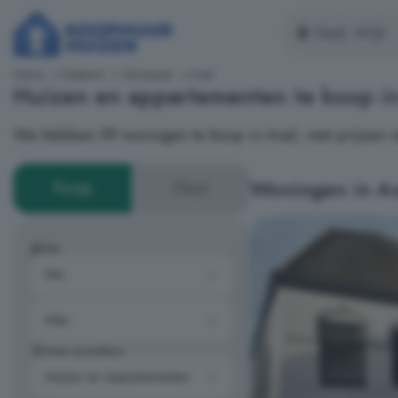
Home
Zeeland
Terneuzen
Axel
Huizen en appartementen te koop i
We hebben 59 woningen te koop in Axel, met prijzen v
Woningen in A
Koop
Huur
Prijs
Type woning