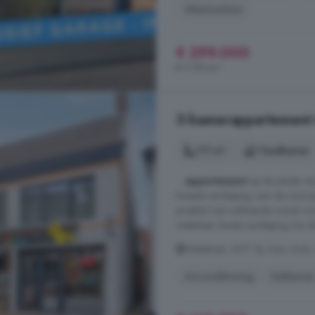
Wasmachine
€ 299.000
€ 3.181/m²
3-kamerappartement t
111 m²
1 badkamer
...
appartement
op de eerste ve
tweede verdieping; aan de voorzij
privéhal met voldoende ruimte voor
meterkast. Eerste verdieping Via de 
Weststraat, 4571 HJ, Kern Axel,
Airconditioning
Dakterras