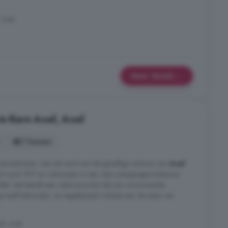
 Axel
Meer details
in Kern Axel, Axel
7 kamers
 samenkomen. Aan de rand van het gezellige centrum van
Axel
uwd rond 1917 en ontworpen in een rijke overgangsarchitectuur
stil. Het betreft een rijksmonument dat zijn monumentale
dig heeft behouden, en tegelijkertijd voldoet aan de eisen van
.
el, Axel