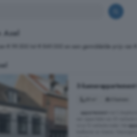
n Axel
an € 99.500 tot € 849.000 en een gemiddelde prijs van 
xel
3-kamerappartement t
55 m²
3 kamers
...
appartement
met 2 slaapkame
een oppervlakte van 55 vierkante 
circa 15 vierkante meter. Het
app
badkamer en vloeren. Nieuwsgier