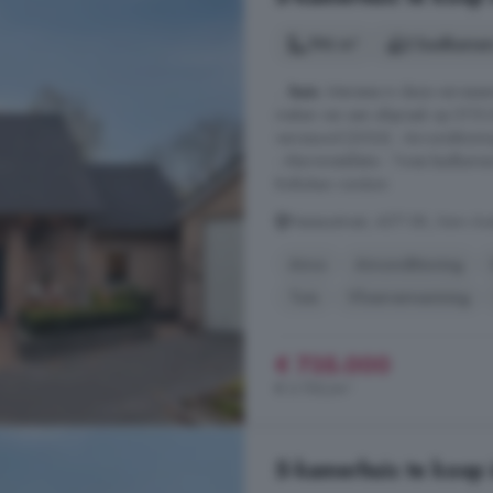
196 m²
2 badkamer
...
huis
. Interesse in deze verra
maken van een afspraak op 0115-5
vernieuwd (2024) - Airconditioni
- Alarminstallatie - Twee badkamer
Rolluiken rondom
Nassaustraat, 4571 BK, Kern Axe
Airco
Airconditioning
Tuin
Vloerverwarming
€ 735.000
€ 3.750/m²
5-kamerhuis te koop 