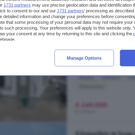
ur
1731 partners
may use precise geolocation data and identification 
8-kamerhuis te koop 
ick to consent to our and our
1731 partners
’ processing as described 
detailed information and change your preferences before consenting
te that some processing of your personal data may not require your 
206 m²
1 badkamer
t to such processing. Your preferences will apply to this website only
aw your consent at any time by returning to this site and clicking the
...
huis
zeker de moeite waard! Dez
webpage.
berging en ruim dakterras is gele
straat van
Axel
. Hier geniet u ied
heel veel ruimte + mancave + inst
Manage Options
Prins Hendrikstraat, 4571 HG, K
Berging
Dakkapel
Dak
Wasmachine
€ 349.000
€ 1.694/m²
5-kamerhuis te koop 