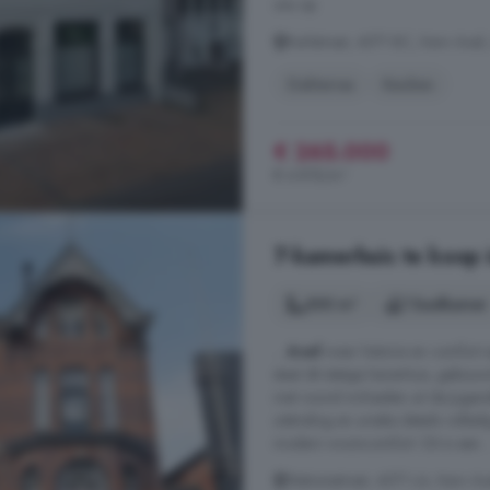
ons op
Kerkstraat, 4571 BC, Kern Axel,
Dakterras
Keuken
€ 265.000
€ 4.818/m²
7-kamerhuis te koop 
300 m²
1 badkamer
...
Axel
waar historie en comfort
staat dit statige herenhuis, gebo
met vooral invloeden uit de Jugend
uitstraling en unieke details volle
modern wooncomfort. Dit is een ..
Stationsstraat, 4571 LA, Kern Ax