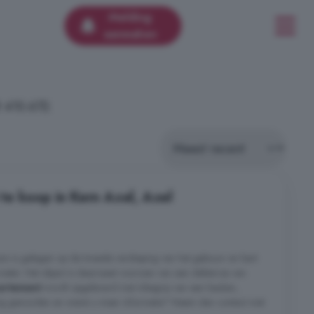
Melding
aanmaken
€ 410.672.
e koop in Kern Axel, Axel
rs is gelegen op de tweede verdieping van het gebouw en kent
meter. Het object is daarnaast voorzien van een dakterras van
artement
wordt opgeleverd met inbegrip van een keuken,
ig geworden en wenst u meer informatie? Neem dan contact met