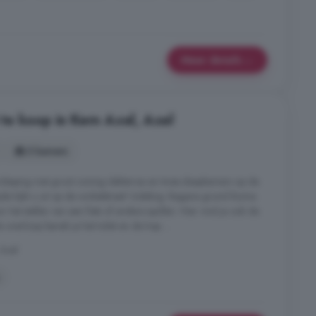
Meer details
e koop in Kern Axel, Axel
3 kamers
rdieping met groot zonnig dakterras en twee slaapkamers op de
de kijkt u uit op de winkelstraat! Indeling: Begane grond Ruime
 het stallen van een fiets of andere spullen. Hier vind je ook de
overloop bereik je het toilet en de trap ...
 Axel