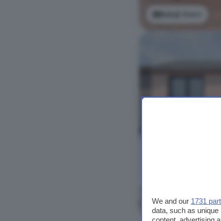
Bekijk foto's
We and our
1731 par
Bekijk foto's
data, such as unique 
content, advertising