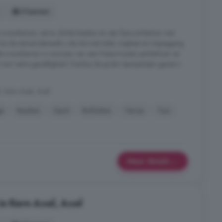
5 kamers
e woonkamer, serre, dichte keuken en een fijne achtertuin met
a de entree betreedt u de hal met toilet, trapkast en trapopgang
hte woonkamer is voorzien van een fraaie houten parketvloer en
 voor extra gezelligheid. Dankzij de grote raampartijen geniet u
, Kern Axel, Axel
e
Keuken
Oprit
Rolluiken
Terras
Tuin
Meer details
in Kern Axel, Axel