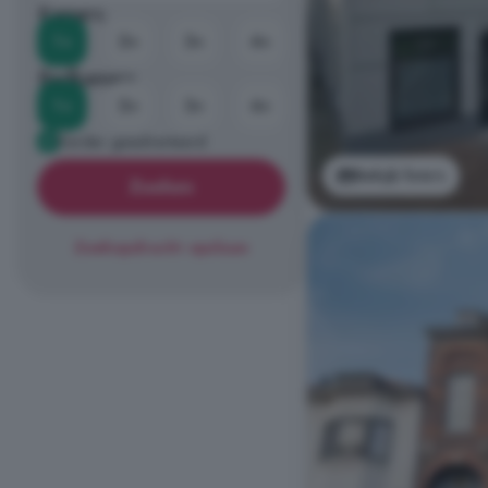
Kamers
1+
2+
3+
4+
Badkamers
1+
2+
3+
4+
Eerder geadverteerd
Bekijk foto's
Zoeken
Zoekopdracht opslaan