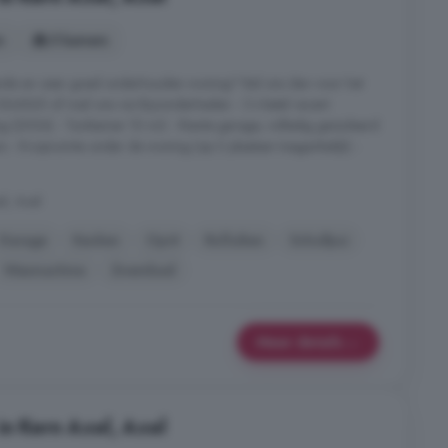
s
5 kamers
ssende en zeer goed onderhouden woning? Bel ons dan voor het
64565 of mail ons via Bijzonderheden - Cv-ketel recent
ng (2024) - Tuinkamer 10 m2 - Riante garage, volledig geïsoleerd
s - Kruipruimte onder de woning (op 2 plaatsen toegankelijk) -
l, Axel
Garage
Keuken
Oprit
Rolluiken
Schuifpui
Wasmachine
Zwembad
Meer details
in Kern Axel, Axel