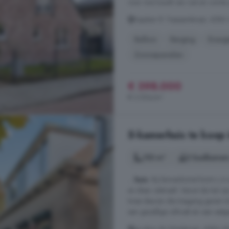
voor wie houdt van rust en ruimte. 
Kapitein R. Fassaertstraat, 45
Balkon
Berging
Energi
Zonnepanelen
€ 398.000
€ 3.554/m²
5-kamerhuis te koop
153 m²
2 badkamer
...
huis
. Bij binnenkomst komt u in 
en sfeer uitstraalt. Vanuit de hal z
twee deuren die toegang geven to
een gezellige zithoek én een eetge