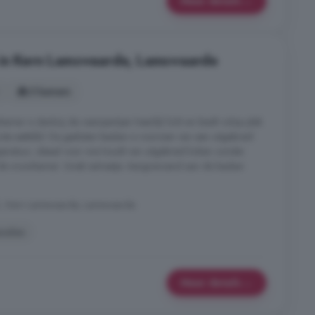
Meer details
 in Kern Lamswaarde, Lamswaarde
5 kamers
mer is dankzij de raampartijen heerlijk licht en biedt volop plek
te eettafel. De gesloten keuken is voorzien van een uitgebreid
aratuur, ideaal voor wie houdt van uitgebreid koken zonder
it de woonkamer. Uniek extraatje. Aangrenzend aan de keuken
K, Kern Lamswaarde, Lamswaarde
nelen
Meer details