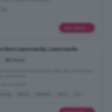
AD, Kern Lamswaarde, Lamswaarde
Tuin
Meer details
 in Kern Lamswaarde, Lamswaarde
5 kamers
ewoners die hier hun eigen thuis van willen maken. Vooraf al een
tour op REHAM. NL
arde, Lamswaarde
Garage
Keuken
Rolluiken
Terras
Tuin