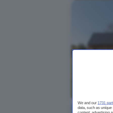
Bekijk foto's
We and our
1731 par
data, such as unique 
content, advertising