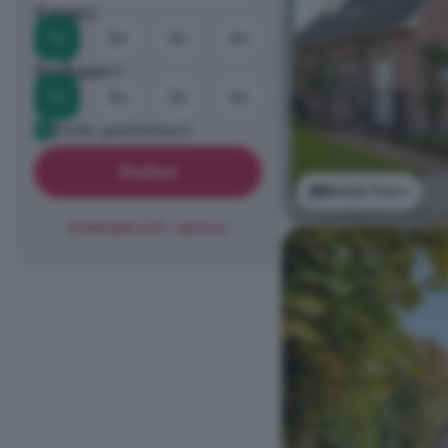
Kamers
1+
2+
3+
4+
Badkamers
1+
2+
3+
4+
Eerder geadverteerd
Zoeken
Bekijk foto's
Zoekopdracht opslaan