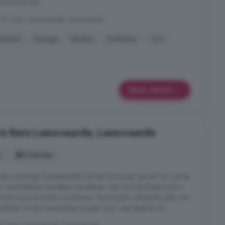
Je woont hier ...
86 AT, Kern Lamswaarde, Lamswaarde
elabel
Garage
Keuken
Rolluiken
Tuin
Meer details
 in Kern Lamswaarde, Lamswaarde
s
5 kamers
een prachtige, karakteristieke hal die direct een gevoel van ruimte
ijn verschillende vertrekken bereikbaar. Aan de linkerzijde vindt u
t de ruime en lichte woonkamer. Deze biedt voldoende plek voor
deelte. Grote raampartijen zorgen voor veel daglicht en ...