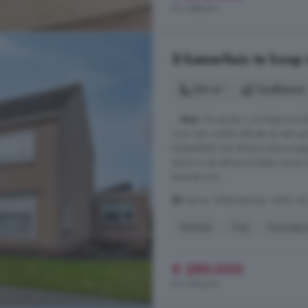
€ 2.588/m²
5-kamerhuis te koop
126 m²
1 badkamer
...
huis
. De grote L-vormige woonka
voor een royale zithoek en een gro
keukenblok met diverse inbouwapp
direct in de afwas te kijken vanu
bevindt zich ...
Pastoor Willemsstraat, 4586 A
Keuken
Tuin
Zonnepa
€ 289.000
€ 2.294/m²