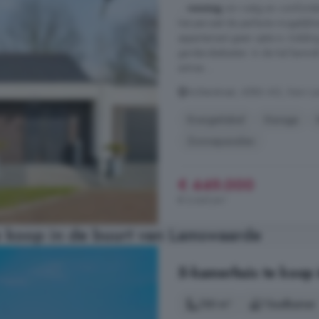
...
woning
om rustig en comforta
het perceel de perfecte mogelijk
appartement geen optie is. Indeli
garderobekasten. In de hal bevindt 
entree ...
Achterstraat, 4586 AG, Kern 
Energielabel
Garage
Zonnepanelen
€ 449.000
€ 2.641/m²
 koop in de buurt van Lamswaarde
5-kamerhuis te koop 
130 m²
1 badkamer