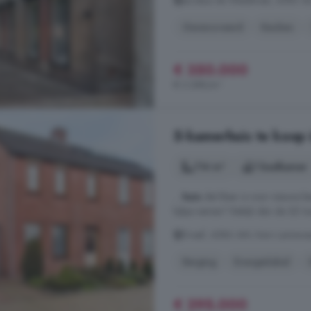
Jacobus de Waalstraat, 4586 
Gerenoveerd
Keuken
€ 350.000
€ 2.288/m²
5-kamerhuis te koop
114 m²
1 badkamer
...
huis
dat klaar is voor nieuwe b
kijkje nemen? Bekijk dan de 3D 
Dreef, 4586 AM, Kern Lamswa
Berging
Energielabel
€ 295.000