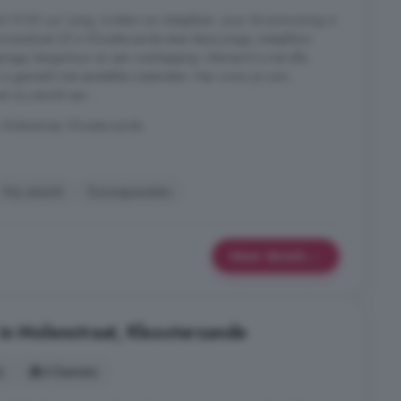
ot 15:00 uur! Jong, modern en instapklaar: jouw droomwoning in
anstraat 25 in Kloosterzande staat deze jonge, instapklare
age, bergschuur en een overkapping. Uiteraard is met alle
s gewerkt met eersteklas materialen. Hier woon je ruim,
 vrij uitzicht aan ...
Molenstraat, Kloosterzande
Vrij uitzicht
Zonnepanelen
Meer details
in Molenstraat, Kloosterzande
s
4 kamers