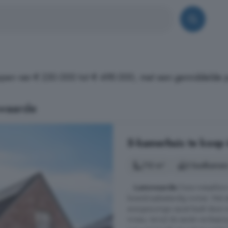
open van € 230.000 tot € 498.000, met een gemiddelde pr
swaarde
5-kamerhuis te koop
112 m²
2 badkamer
...
Lamswaarde
Deze instapklare
levensloopbestendig wonen. Met 
energiezuinige opzet biedt deze 
niveau, terwijl de eerste verdiepi