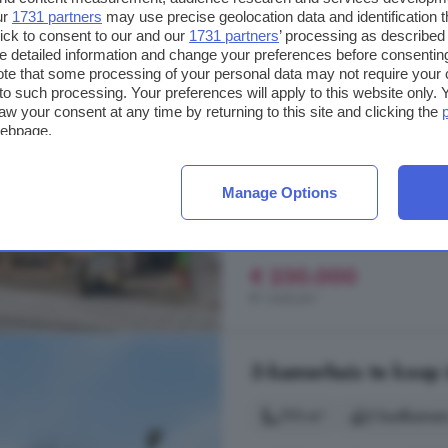
ur
1731 partners
may use precise geolocation data and identification 
140 m²
1 badkamer
ick to consent to our and our
1731 partners
’ processing as described 
detailed information and change your preferences before consenting
te that some processing of your personal data may not require your 
...
huis
. Woonkamer: De woonkamer 
t to such processing. Your preferences will apply to this website only
Dankzij de open opzet is het dé p
aw your consent at any time by returning to this site and clicking the
zijn met vrienden en familie. De 
webpage.
uitnodigend. Keuken en eetkamer: V
Jacobus de Waalstraat, 4586 
Manage Options
Keuken
Terras
Tuin
€ 230.000
€ 1.643/m²
3-kamerhuis te koop
170 m²
2 badkamer