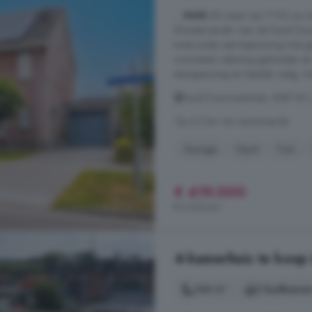
...
HUIS
28 maart van 11:00 uur t
Kloosterzande! Aan de Karel Doorm
twee-onder-een-kapwoning met gar
wooneisen rekening gehouden en i
energiezuinig en heerlijk rustig, met
Karel Doormanstraat, 4587 EH, 
Op 4.2 km van Lamswaarde
Garage
Oprit
Tuin
€ 419.000
€ 3.223/m²
4-kamerhuis te koop 
146 m²
2 badkamer