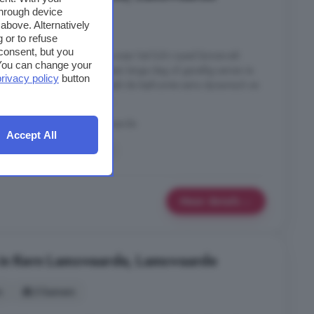
through device
7 kamers
above. Alternatively
 or to refuse
consent, but you
is een fijne, open ruimte waar het licht royaal binnenvalt.
. You can change your
lek om tot rust te komen na een lange dag of gezellig samen te
privacy policy
button
verbinding met de keuken maakt de leefruimte extra dynamisch en
ia en suite deuren bereikt ...
AE, Kern Lamswaarde, Lamswaarde
Accept All
Wasmachine
Zolder
Meer details
 in Kern Lamswaarde, Lamswaarde
s
3 kamers