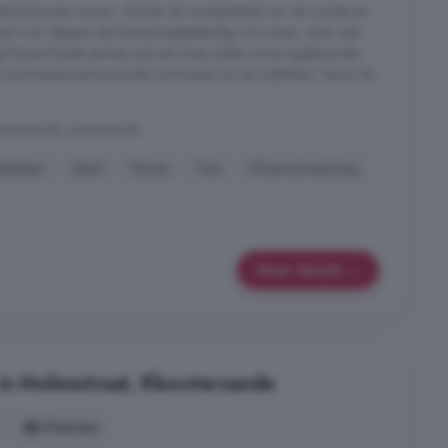
bel te kunnen wonen. Gezien de compactheid van de ruimtes en
heid voor degene die levensloopbestendig wil wonen, maar een
ng Entree Royale entree met aan twee zijden ruime ingebouwde
zicht tevens het luxe toilet met fontein en de meterkast. Vanuit de
Lamswaarde, Lamswaarde
Keuken
Oprit
Terras
Tuin
Vloerverwarming
Meer details
in Molenstraat, Kloosterzande
5 kamers