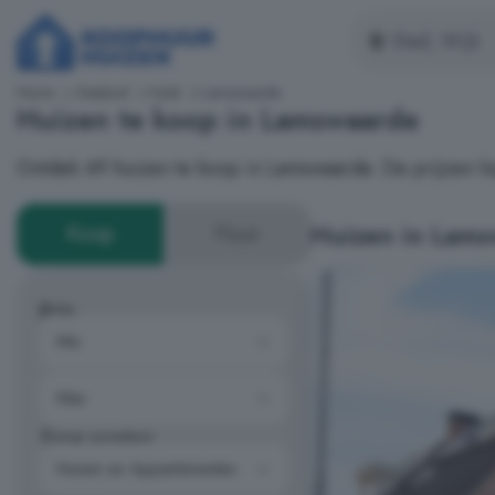
Home
Zeeland
Hulst
Lamswaarde
Huizen te koop in Lamswaarde
Ontdek 49 huizen te koop in Lamswaarde. De prijzen l
Huizen in Lam
Koop
Huur
Prijs
Type woning