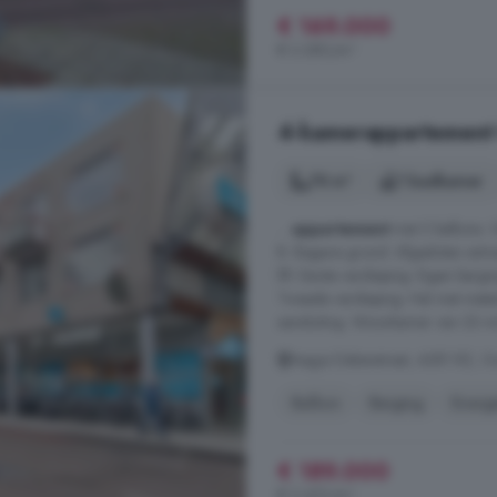
€ 169.000
€ 3.380/m²
4-kamerappartement 
78 m²
1 badkamer
...
appartement
met 2 balkons. 
B. Begane grond: Afgesloten entr
lift. Eerste verdieping: Eigen berg
Tweede verdieping: Hal met meter
aansluiting. Woonkamer van 23 m2
Aagje Dekenstraat, 4381 RZ, Ou
Balkon
Berging
Energi
€ 189.000
€ 2.423/m²