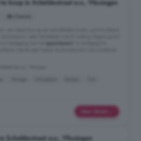
e koop in Scheldestraat e.o., Vlissingen
4 kamers
m: een ideaal thuis op een aantrekkelijke locatie, op korte afstand
n de boulevard. Zeker het bekijken waard! Indeling: Begane grond
t en trapopgang naar het
appartement
. 1e verdieping De
oonkamer met de open keuken. Bij binnenkomst in de woonkamer
ldestraat e.o., Vlissingen
as
Garage
Inloopkast
Keuken
Tuin
Meer details
n Scheldestraat e.o., Vlissingen