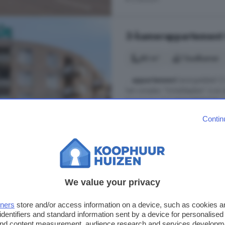
3-kamerappartement t
80 m²
1 badkamer
...
appartement
(energielabel C
het complex "Scheldeplein" is er e
Daarnaast is het
appartement
op
Gesloten portiek, centrale hal met
Contin
met meterkast en ...
Walstraat, 4381 GV, Oude Binne
Berging
Energielabel
We value your privacy
€ 197.000
€ 2.463/m²
tners
store and/or access information on a device, such as cookies 
identifiers and standard information sent by a device for personalised
 and content measurement, audience research and services developm