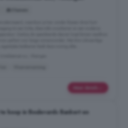
5 kamers
derniseerd, waardoor je hier zonder klussen direct kunt
toegang tot een lichte, sfeervolle woonkamer en een moderne
paratuur. Dankzij de openslaande deuren loopt binnen naadloos
e tuin perfect voor lange zomeravonden. Met drie volwaardige
eigentijdse badkamer biedt deze woning alles ...
heldestraat e.o., Vlissingen
Tuin
Vloerverwarming
Meer details
te koop in Boulevards Bankert en