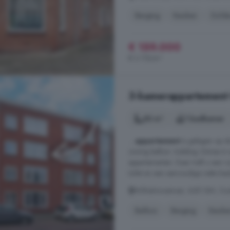
Berging
Keuken
Zolde
€ 159.000
€ 3.118/m²
3-kamerappartement t
50 m²
1 badkamer
...
appartement
is gelegen op de
zonnig balkon. Indeling: Entree i
appartementen. Daar treft u een r
toilet en een eenvoudige nette keu
Wilhelminastraat, 4381 BM, Oud
Balkon
Berging
Keuke