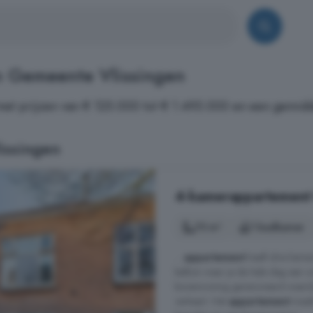
n Gemeente Vlissingen
met prijzen van € 125.000 tot € 1.495.000 en een gemidd
issingen
4-kamerappartement t
75 m²
1 badkamer
...
appartement
heeft drie kamer
balkon waar je de hele dag een zon
bovenwoning gerenoveerd waardoo
verkeert. Het
appartement
maakt