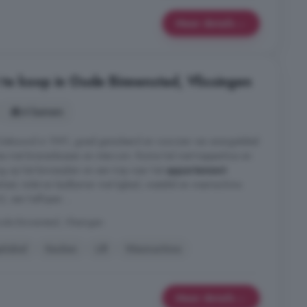
Meer details
te koop in Oude Binnenstad, Vlissingen
4 kamers
Gebouwd in 1991, goed geïsoleerd en voorzien van energielabel
ee met brievenbussen en intercom. Ruime hal met trappenhuis en
ing op het binnenplein en een trap naar het
appartement
.
kast, toilet en badkamer met ligbad, wastafel en wasmachine-
, een halfopen ...
de Binnenstad, Vlissingen
elabel
Keuken
Lift
Wasmachine
Meer details