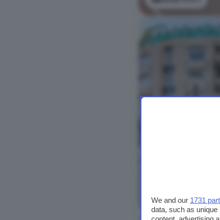
Bekijk foto's
We and our
1731 par
data, such as unique 
content, advertising