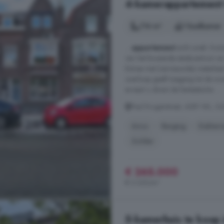
4-kamerappartement t
114 m²
1 badkamer
...
appartement
echt uniek. Korto
van het bruisende stadscentrum e
Entree met (vernieuwde) meterkas
overloop geeft toegang tot de w
ervaart u direct de fantastische ...
Paul Krugerstraat, 4381 WL, Sche
Airco
Berging
Dakterr
Zolder
€ 265.000
€ 2.325/m²
5-kamerhuis te koop i