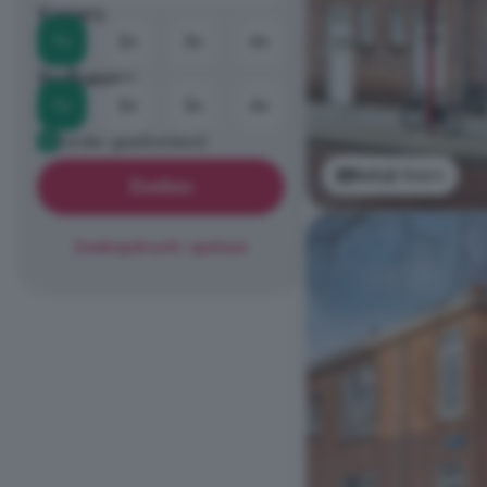
Kamers
1+
2+
3+
4+
Badkamers
1+
2+
3+
4+
Eerder geadverteerd
Bekijk foto's
Zoeken
Zoekopdracht opslaan