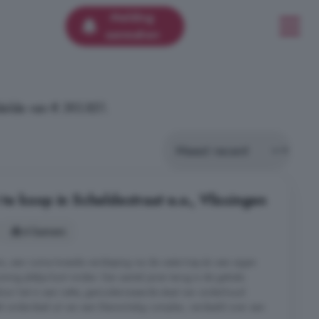
Melding
aanmaken
elde van € 393.851.
e koop in Scheldestraat e.o., Vlissingen
4 kamers
s, een ruime tweede verdieping via de vaste trap én een eigen
nig plekje kunt vinden. Een aantal jaren terug is de gehele
r het in een nette, gemoderniseerde staat van onderhoud
 onderdeel uit van een kleinschalig complex, verdeeld over een