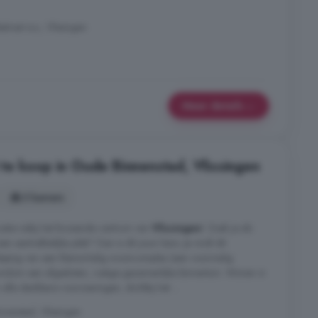
traat e.o., Vlissingen
Meer details
e koop in Oude Binnenstad, Vlissingen
3 kamers
atie nabij het bruisende centrum van
Vlissingen
! Zoek je als
n aantrekkelijke plek? Dan is dit jouw kans. Je vindt dit
ieping van een kleinschalig wooncomplex (een voormalig
ndom een afgesloten, rustige gezamenlijke binnentuin. Wonen in
alle denkbare voorzieningen, dichtbij het ...
nenstad, Vlissingen