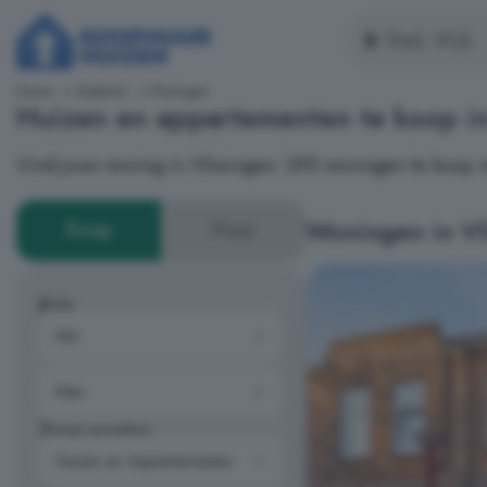
Home
Zeeland
Vlissingen
Huizen en appartementen te koop i
Vind jouw woning in Vlissingen: 295 woningen te koop 
Woningen in Vl
Koop
Huur
Prijs
Type woning