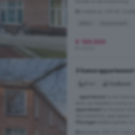
beneden-en een bovenwoning. ...
Scheldestraat, 4381 RR, Scheldes
Balkon
Gerenoveerd
€ 159.500
€ 2.127/m²
3-kamerappartement t
51 m²
1 badkamer
...
appartement
op een leuke loc
starter een betaalbare woning op ee
appartement
op de eerste verd
diaconessenhuis), gegroepeerd ro
Vlissingen
betekent genieten van 
Nieuwstraat, 4381 CS, Oude Bin