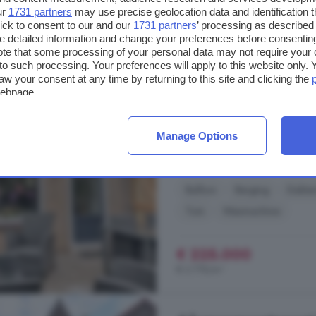
ur
1731 partners
may use precise geolocation data and identification 
2-kamerhuis te koop 
ick to consent to our and our
1731 partners
’ processing as described 
detailed information and change your preferences before consenting
81 m²
1 badkamer
te that some processing of your personal data may not require your 
t to such processing. Your preferences will apply to this website only
...
Vlissingen
, met diverse dagel
aw your consent at any time by returning to this site and clicking the
webpage.
openbaar vervoer zijn eenvoudig t
omliggende plaatsen, wat zorgt v
je bij het brede strand en de sfee
Manage Options
stadscentrum met zijn winkels en ..
Prattenburg, 4385 EW, Bossenbu
Balkon
Berging
Dakter
Tuin
Wasmachine
€ 225.000
€ 2.778/m²