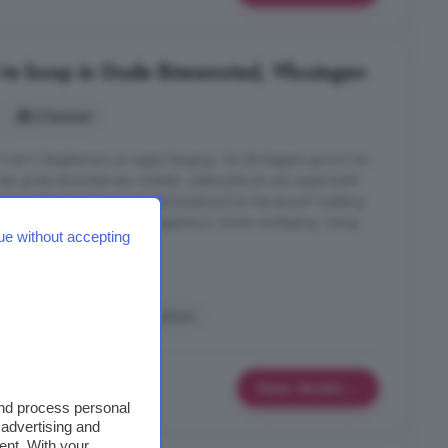
e koop in Oude Binnenstad, Vlissingen
3 kamers
) met 2 slaapkamers en eigen berging. Op de begane grond van
en grote diversiteit aan winkels, restaurants en een supermarkt.
 loopafstand gelegen van de boulevard en het strand! Indeling:
 toegang tot de lift en het trappenhuis. Eerste verdieping: Gang
ue without accepting
nstad, Vlissingen
Keuken
Lift
Wasmachine
Meer details
and process personal
 advertising and
ent. With your