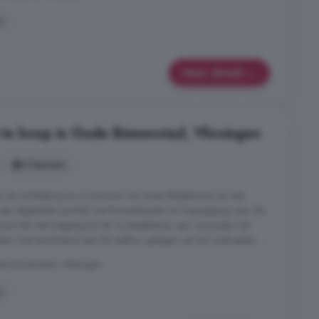
r
Meer details
e koop in Oude Binnenstad, Vlissingen
3 kamers
 2e verdieping en is voorzien van twee slaapkamers en een
n een afgesloten portiek met brievenbussen en trapopgang naar de
uime hal met toegang tot de 1e slaapkamer aan voorzijde, het
ken met aansluitend een fijn balkon gelegen op het zuidwesten. ...
e Binnenstad, Vlissingen
n