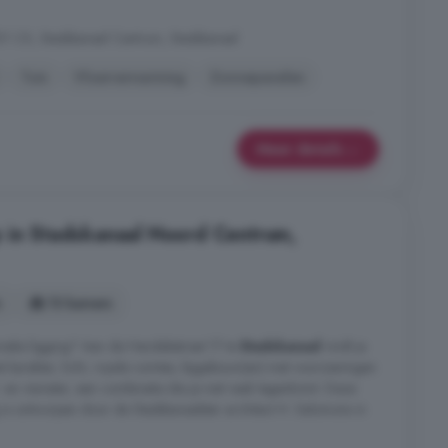
1 CX, Stadskanaal Centrum, Stadskanaal
Tuin
Vloerverwarming
Zonnepanelen
Meer details
 in Stadskanaal Noord Centrum,
s
13 kamers
nieke ligging? Aan de Handelsstraat 17 te
Stadskanaal
vindt je
t karakter, licht, royale ruimtes, bijgebouw(en) met voorzieningen
- en viswater, een combinatie die je niet vaak tegenkomt. Deze
is ontworpen door de Stadskanaalster architect H. Salomons in