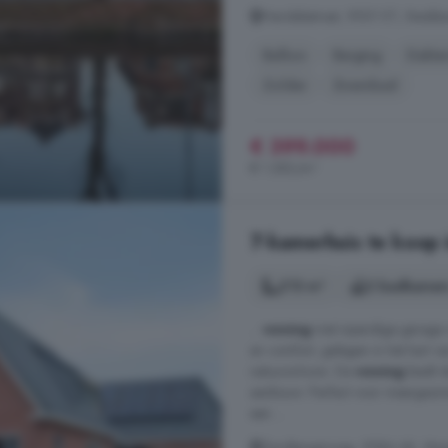
Handelsstraat, 9501 ET, Stadsk
Balkon
Berging
Dakter
Zolder
Zwembad
€ 399.000
€ 1.283/m²
7-kamerhuis te koop 
213 m²
2 badkamer
...
woning
met inpandige garage v
en comfort, gelegen in het hart v
natuurschoon. De
woning
biedt d
aanbouw. Perfect voor meergezins
een ...
Zandtangerweg, 9584 AK, Muss