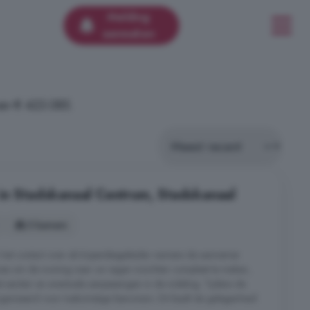
Melding
aanmaken
an € 423.085.
in Stadskanaal Centrum, Stadskanaal
3 kamers
het contact over als kopersbegeleider namens de aannemer
euzes om de woning naar uw eigen inzichten compleet te maken,
 sanitair en eventuele aanpassingen in de indeling. Tijdens de
aniseerd voor toekomstige bewoners. Dit biedt de gelegenheid