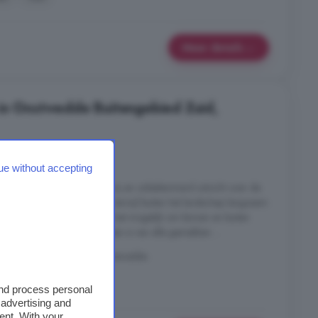
Meer details
in Onstwedde Buitengebied Zuid,
s
7 kamers
ue without accepting
ijen geniet je hier van een vrij en onbelemmerd uitzicht over de
itten, ontspannen bij de haard, terwijl buiten het landschap langzaam
openslaande deuren maken het mogelijk om binnen en buiten
n. De moderne en luxe keuken is van alle gemakken ...
dde Buitengebied Zuid, Onstwedde
Tuin
Vrij uitzicht
and process personal
 advertising and
ent. With your