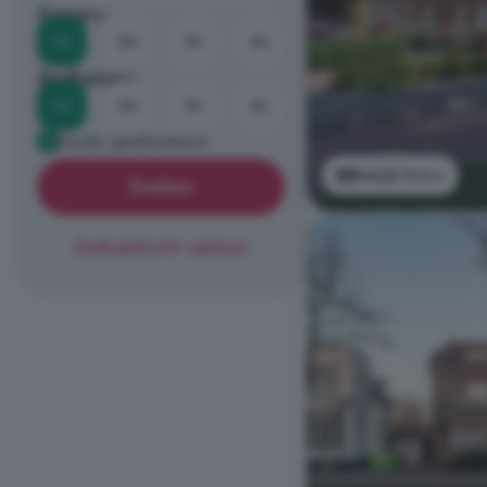
Kamers
1+
2+
3+
4+
Badkamers
1+
2+
3+
4+
Eerder geadverteerd
Bekijk foto's
Zoeken
Zoekopdracht opslaan