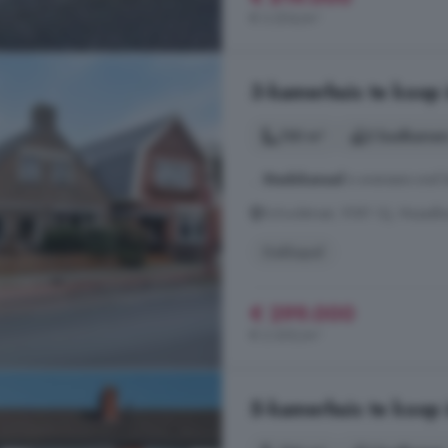
€ 3.204/m²
3-kamerhuis te koop 
130 m²
2 badkamer
...
Stadskanaal
is eveneens snel 
Schoolstraat, 9581 GJ, Musselk
Dakkapel
€ 299.000
€ 2.300/m²
5-kamerhuis te koop 