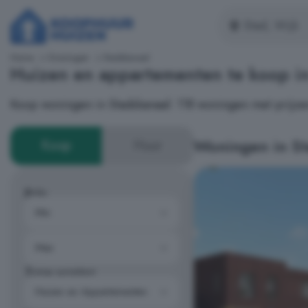
Home
Groningen
Stadskanaal
Huizen en appartementen te koop i
Koop woningen in Stadskanaal: 118 woningen met prijze
Woningen in St
Koop
Huur
Prijs
Type woning