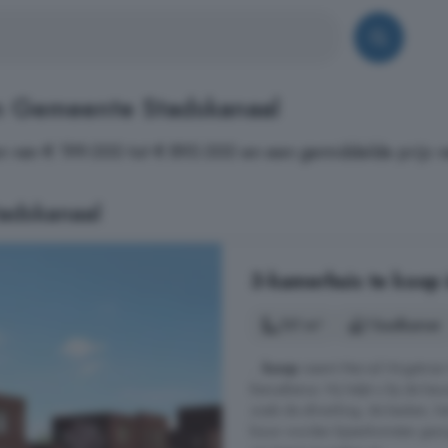
n Gemeente Stadskanaal
n van € 199.000 tot € 895.000 en een gemiddelde prijs v
adskanaal
3-kamerhuis te koop 
131 m²
1 badkamer
...
koop
neemt Marcel Hingstman 
BenusBenus. Hij helpt u bij de k
zoals de afwerking, de keuken, het
bouw worden bijeenkomsten georg