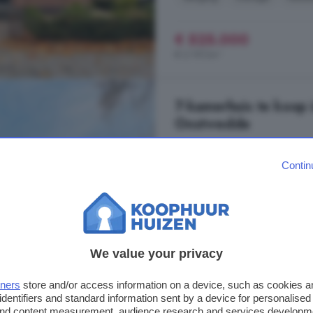
€ 525.000
€ 2.197/m²
7-kamerhuis te koop 
Onstwedde
137 m²
2 badkamer
Contin
...
huis
. Dankzij de grote raampart
landerijen. Zie jij jezelf hier al z
verandert met de seizoenen? De 
moeiteloos met elkaar te verbinde
Barlagerweg, 9591 TT, Onstwe
We value your privacy
Garage
Keuken
Oprit
tners
store and/or access information on a device, such as cookies 
identifiers and standard information sent by a device for personalised
 and content measurement, audience research and services developm