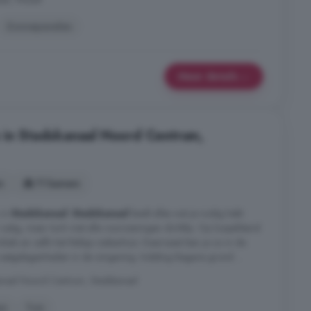
Zonnepanelen
Meer details
 in Stadskanaal Noord Centrum,
s
11 kamers
 in
Stadskanaal
:
Stadskanaal
biedt alles wat je nodig hebt
rustig, maar toch met alle voorzieningen dichtbij. Op loopafstand
nkels en zelfs het Refaja ziekenhuis. Daarnaast ben je zo in de
e eetgelegenheden in de omgeving. Indeling Begane grond ...
anaal Noord Centrum, Stadskanaal
en
Tuin