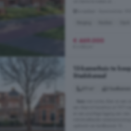
om kennis te maken en ...
Europalaan - bouwnummer, 950
Berging
Keuken
Oprit
€ 469.000
€ 3.580/m²
13-kamerhuis te koop
Stadskanaal
311 m²
2 badkamer
...
huis
met ruimte, sfeer en een u
een sfeervol herenhuis uit 1917 me
en een prachtige ligging aan vaar
indrukwekkende rentenierswoning 
opdracht van landbouwer Th. ...