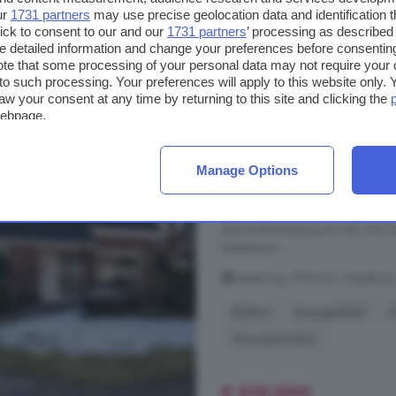
€ 565.000
ur
1731 partners
may use precise geolocation data and identification 
€ 4.124/m²
ick to consent to our and our
1731 partners
’ processing as described 
detailed information and change your preferences before consenting
te that some processing of your personal data may not require your 
t to such processing. Your preferences will apply to this website only
6-kamerhuis te koop 
aw your consent at any time by returning to this site and clicking the
webpage.
162 m²
2 badkamer
Manage Options
...
woning
uit 1988 beschikt ove
badkamer op de begane grond. Dank
het wooncomfort hier uitstekend o
glasvezelaansluiting en een ruim t
slaapkamer ...
Batenborg, 9502 JA, Vogelwijk
Balkon
Energielabel
Zonnepanelen
€ 519.000