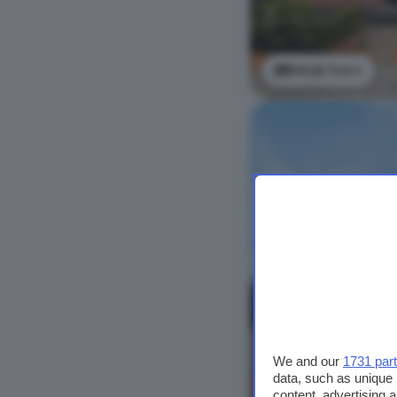
Bekijk foto's
We and our
1731 par
data, such as unique 
content, advertising