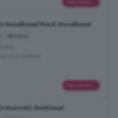
Meer details
in Musselkanaal Noord, Musselkanaal
s
3 kamers
bereikbaar.
anaal Noord, Musselkanaal
Meer details
in Maarsveld, Stadskanaal