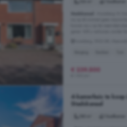
126 m²
1 badkamer
Stadskanaal
- Korenberg 16 Vraa
wij op dit moment geen nieuwe bez
kunnen wij u op de reservelijst p
geven. Wilt u verhuizen zonder kl
Korenberg, 9502 BR, Maarsveld
Berging
Keuken
Tuin
€ 239.500
€ 1.901/m²
4-kamerhuis te koop 
Stadskanaal
185 m²
1 badkamer