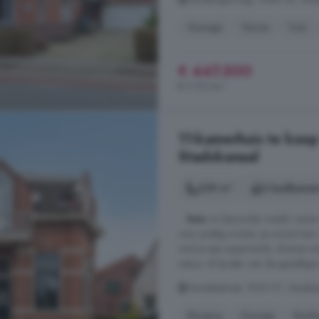
Garage
Terras
Tuin
€ 447.500
€ 2.101/m²
11-kamerhuis te koop
Stadskanaal
239 m²
2 badkamer
...
huis
zo bijzonder maakt. Leven
voor prettig wonen. Je woont hier 
vind je een supermarkt, diverse wi
natuur of bij één van de gezellig
Handelsstraat, 9501 ET, Stadsk
Berging
Garage
Keuk