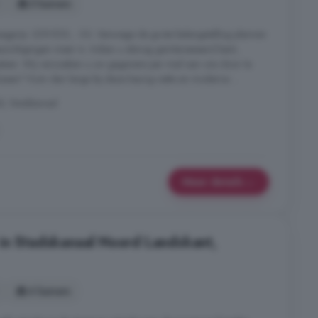
5 kamers
gprijs: 239.500, - k.k. Vanwege de grote belangstelling plannen
ichtigingen meer in. Indien u alsnog geïnteresseerd bent,
laatsen. Wij verzoeken u uw gegevens per mail aan ons door te
ussen? Kom dan langs bij deze keurig nette en moderne ...
, Stadskanaal
Meer details
in Stadskanaal Noord Landskant,
4 kamers