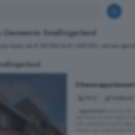
n Gemeente Smallingerland
jzen lopen van € 165.000 tot € 1.695.000, met een gemid
allingerland
3-kamerappartement 
119 m²
1 badkamer
...
appartement
met maar liefst 
open keuken en extra daglicht do
toilet, gastentoilet en grote loggi
wonen in een omgeving die van al