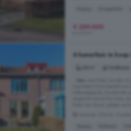
Berging
Energielabel
€ 259.000
€ 2.977/m²
6-kamerhuis te koop 
148 m²
1 badkamer
...
huis
, waar koken, borrelen en 
luxe keuken (2023) beschikt over 
koffiezetapparaat, Quooker flex 
aangevuld met wel drie ovens, de
leiden naar de tuin, gelegen op he
Torenstraat, 9203 BC, Drachte
Berging
Dakkapel
Dak