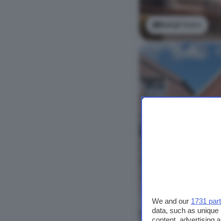
Bekijk foto's
We and our
1731 par
data, such as unique 
Bekijk foto's
content, advertising