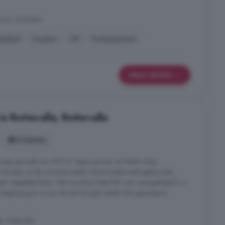
rum, Drachten
elabel
Keuken
Lift
Parkeerplaats
Meer details
n Rottevalle, Rottevalle
4 kamers
 op een perceel van 302 m² eigen grond, en biedt volop
 handen uit de mouwen steekt. Deze traditioneel gebouwde
en degelijke basis. Het woonhuis beschikt over energielabel E, is
beglazing en is aan de binnenzijde deels licht geïsoleerd.
, Rottevalle