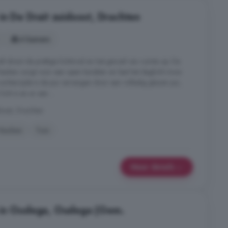
in De Drait zuidoost, Drachten
4 kamers
lt direct de prettige lichtinval en het gevoel van ruimte op. De
euken zorgt voor een open karakter en laat het daglicht mooi
chterzijde is de pui vervangen door een volledig glazen pui,
ht is en er een ...
oost, Drachten
Keuken
Tuin
Meer details
 in Oudega, Oudega (Gem.