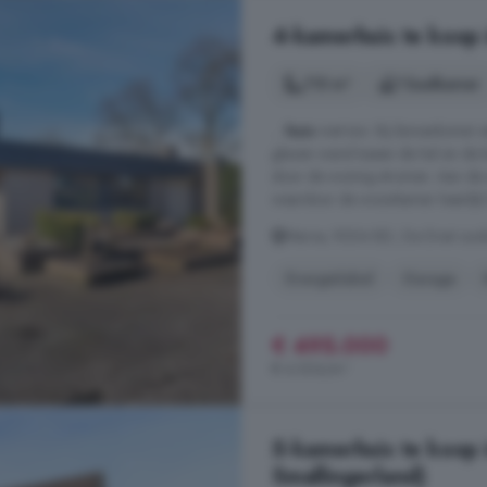
4-kamerhuis te koop 
115 m²
1 badkamer
...
huis
met tuin. Bij binnenkomst va
glazen wand tussen de hal en de k
door de woning stromen. Aan de a
waardoor de woonkamer heerlijk lic
Marne, 9204 BD, De Drait zuid
Energielabel
Garage
€ 495.000
€ 4.304/m²
5-kamerhuis te koop
Smallingerland)