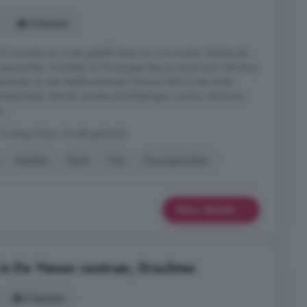
5 kamers
.700 inwoners en is een geliefd dorp om in te wonen. Dankzij de
 Leeuwarden, Drachten en Groningen ben je overal snel. Het dorp
sisscholen en een Multifunctioneel Centrum (MFC) met onder
tsenpraktijk. Met de recente ontwikkelingen rondom de haven,
...
Oudega (Gem. Smallingerland)
Keuken
Oprit
Tuin
Zonnepanelen
Meer details
in De Venen centrum, Drachten
4 kamers