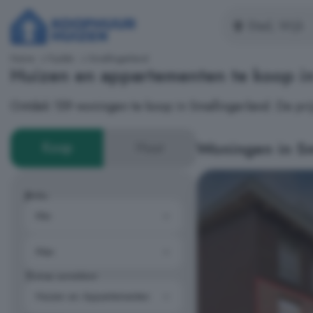
Home
Fryslân
Smallingerland
Huizen en appartementen te koop i
Ontdek 159 woningen te koop in Smallingerland. De pri
Woningen in Sm
Koop
Huur
Prijs
Type woning