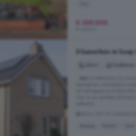
Tuin
€ 359.000
€ 2.426/m²
5-kamerhuis te koop i
128 m²
1 badkamer
...
huis
of hobbyruimte. De woning
bijdraagt aan comfortabel en ener
hal met toegang tot de sfeervoll
vloer en een gezellige sfeerhaard,
leefkeuken ...
Bildwei, 9221 SH, Rottevalle, Ro
Berging
Keuken
Oprit