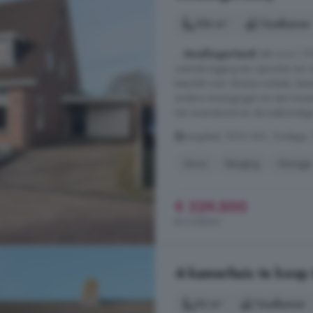
106 m²
1 badkamer
...
Smallingerland
) telt circa 1
centrale ligging ten opzichte van
beschikt over diverse winkels, ba
andere verenigingen en een huisar
het zwemstrand en de toekomstige 
Langdeel, 9216 WX, Oudega, 
Airco
Berging
Garage
€ 329.500
€ 3.108/m²
4-kamerhuis te koop 
92 m²
1 badkamer