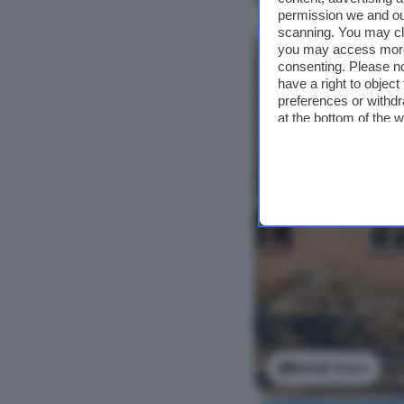
permission we and o
scanning. You may cl
you may access more 
consenting. Please no
have a right to objec
preferences or withdr
at the bottom of the 
Bekijk foto's