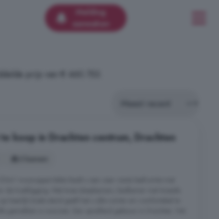
Melding
aanmaken
delde prijs van € 460.753.
te koop in Drachten centrum, Drachten
3 kamers
120m² woonoppervlakte biedt u een zeer riante leefruimte met
or de hoekligging. Met twee slaapkamers, badkamer met tweede
a op heerlijk koele stand geeft het u alle ruimte om comfortabel te
le gemakken is voorzien. Een opvallend gebouw in Drachten. Het