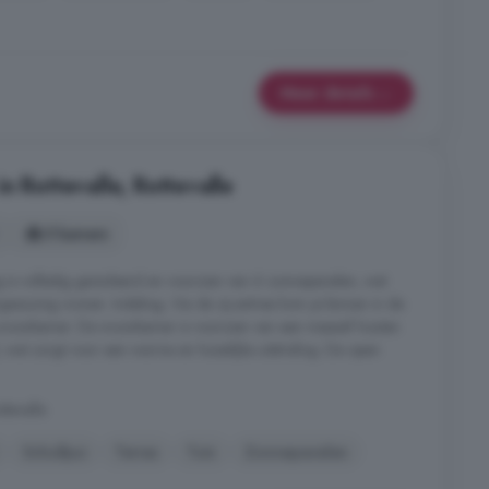
Meer details
n Rottevalle, Rottevalle
5 kamers
 is volledig geïsoleerd en voorzien van 6 zonnepanelen, wat
giezuinig wonen. Indeling; Via de zij-entree kom je binnen in de
e woonkamer. De woonkamer is voorzien van een massief houten
 wat zorgt voor een warme en huiselijke uitstraling. De open
ttevalle
Schuifpui
Terras
Tuin
Zonnepanelen