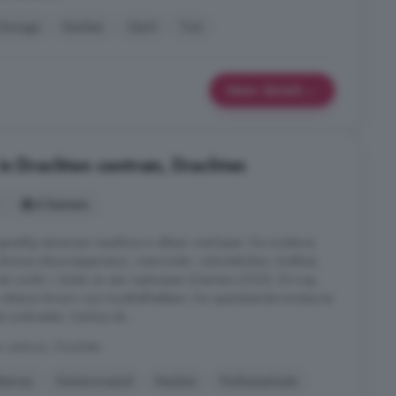
Garage
Keuken
Oprit
Tuin
Meer details
in Drachten centrum, Drachten
6 kamers
gezellig samenzijn naadloos in elkaar overlopen. De moderne
diverse inbouwapparatuur, waaronder; inductiekoken, koelkast,
met combi + boiler en een vaatwasser (Siemens 2025). Dit nog
 ultieme droom voor kookliefhebbers. De openslaande tuindeuren
t zuidwesten. Dankzij de ...
n centrum, Drachten
terras
Gerenoveerd
Keuken
Parkeerplaats