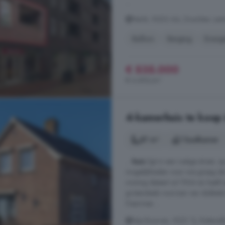
...
Markt, 9203 AA, Drachten cent
Balkon
Berging
Energi
€ 535.000
€ 4.496/m²
4-kamerhuis te koop i
87 m²
1 badkamer
...
huis
ligt in een rustige straat,
mogelijkheden voor wie graag de
woning dateert uit 1964 en heeft e
grotendeels voorzien van dubbele 
Daarmee ...
Nije Buorren, 9221 TJ, Rottevalle