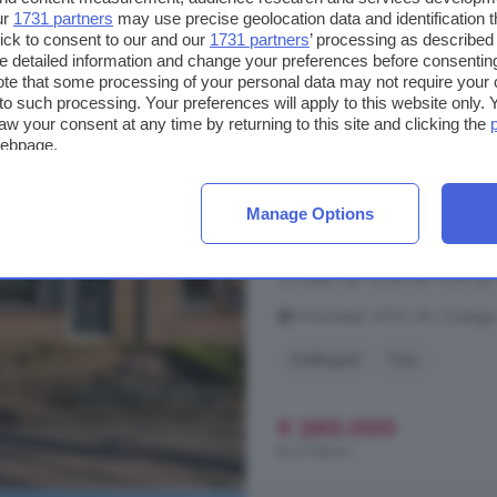
ur
1731 partners
may use precise geolocation data and identification 
ick to consent to our and our
1731 partners
’ processing as described 
4-kamerhuis te koop
detailed information and change your preferences before consenting
te that some processing of your personal data may not require your 
Smallingerland)
t to such processing. Your preferences will apply to this website only
aw your consent at any time by returning to this site and clicking the
96 m²
1 badkamer
webpage.
... (
Smallingerland
) is een leve
en gemoderniseerde jachthaven. I
Manage Options
gebied uit gegraven nabij de have
watersportliefhebbers Bezichtigen:
24 maart van 16.00 tot 17.00 uur 
It Krûmdeel, 9216 VR, Oudega
Dakkapel
Tuin
€ 260.000
€ 2.708/m²