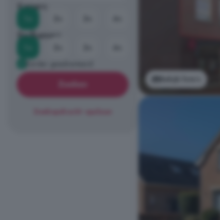
Kamers
1+
2+
3+
4+
Badkamers
1+
2+
3+
4+
Eerder geadverteerd
Bekijk foto's
Zoeken
Zoekopdracht opslaan