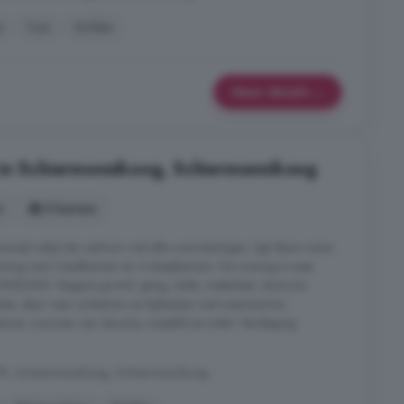
s
Tuin
Zolder
Meer details
 in Schiermonnikoog, Schiermonnikoog
s
5 kamers
onwijk nabij het centrum met alle voorzieningen, ligt deze ruime
oning met 2 badkamers en 4 slaapkamers. De woning is zeer
 INDELING: Begane grond: gang, toilet, meterkast, doorzon
st, deur naar achtertuin en bijkeuken met wasmachine
amer voorzien van douche, wastafel en toilet. Verdieping:
 PN, Schiermonnikoog, Schiermonnikoog