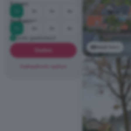
Kamers
1+
2+
3+
4+
Badkamers
1+
2+
3+
4+
Eerder geadverteerd
Bekijk foto's
Zoeken
Zoekopdracht opslaan