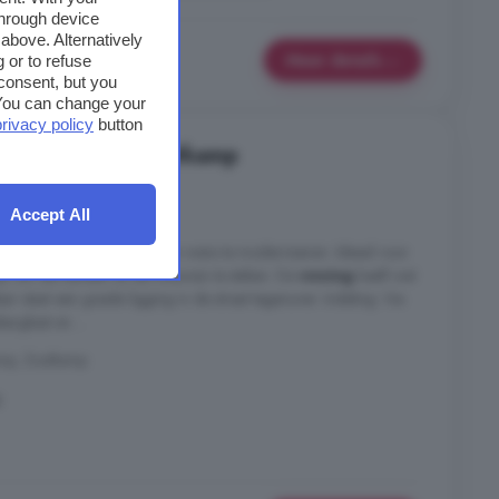
through device
above. Alternatively
Meer details
 or to refuse
consent, but you
. You can change your
privacy policy
button
 in Zoutkamp, Zoutkamp
4 kamers
Accept All
ruimte om geheel naar eigen wens te moderniseren. Ideaal voor
zijn om de handen uit de mouwen te steken. De
woning
heeft wat
r staat een goede ligging in de straat tegenover. Indeling: Via
ergkast en ...
amp, Zoutkamp
g