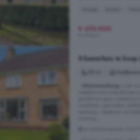
Garage
Keuken
Terra
€ 475.000
€ 5.938/m²
5-kamerhuis te koop
107 m²
2 badkamer
...
Schiermonnikoog
, in een wo
instapklare twee-onder-één-kap-w
geschikt voor gezin, mantelzorg.
woonkamer, open keuken, kelderka
aansluiting / slaapkamer met badk
Overloop, ...
van Starkenborghstraat, 9166