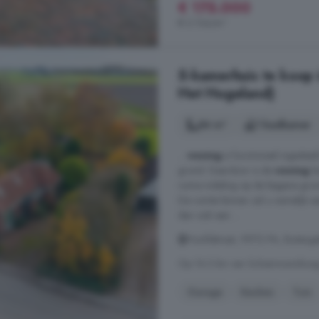
€ 175.000
€ 2.134/m²
5-kamerhuis te koop 
Het Hogeland)
84 m²
1 badkamer
...
woning
is functioneel ingedee
grond. Daardoor is de
woning
le
ruime indeling op de begane gro
De ruimte binnen zal u namelijk 
dan ook een ...
Hoofdstraat, 9972 PA, Buiteng
Op 16.3 km van Schiermonnikoo
Garage
Keuken
Tuin