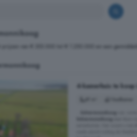
rmonnikoog
prijzen van € 355.000 tot € 1.250.000 en een gemiddeld
ermonnikoog
4-kamerhuis te koop
87 m²
1 badkamer
...
Schiermonnikoog
rust, ruimt
Schiermonnikoog
staat deze vr
samenkomen. Hier woont u met alle 
weids uitzicht richting de Waddend