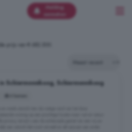
Melding
aanmaken
e prijs van € 682.500.
 in Schiermonnikoog, Schiermonnikoog
4 kamers
e en weids uitzicht Aan de rustige rand van het dorp
ijstaande woning op een prachtige locatie waar rust en natuur
privacy, terwijl u aan de achterzijde geniet van een vrij en
ijk een uitzicht dat nooit verveelt en elk seizoen een ander