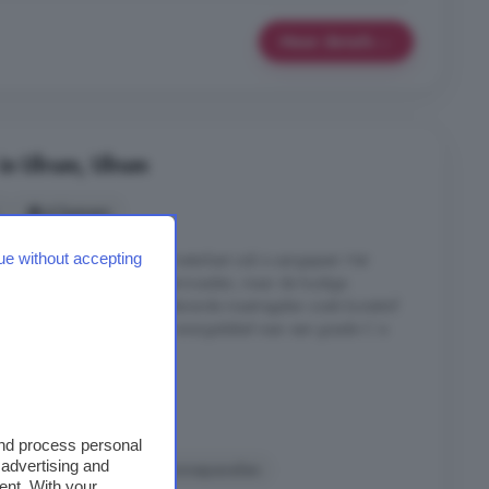
Meer details
in Ulrum, Ulrum
4 kamers
ue without accepting
n 8 PV-panelen waarbij de meterkast ook is aangepast. Het
n matig energielabel doen vermoeden, maar de huidige
en flink geïnvesteerd in isolerende maatregelen zoals kunststof
n muurisolatie waardoor het energielabel naar een goede C is
de) schilderwerk aan ...
Ulrum
g
and process personal
 advertising and
Garage
Keuken
Zonnepanelen
ent. With your