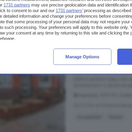
ur
1731 partners
may use precise geolocation data and identification 
ick to consent to our and our
1731 partners
’ processing as described 
€ 245.000
detailed information and change your preferences before consenting
€ 2.450/m²
te that some processing of your personal data may not require your 
t to such processing. Your preferences will apply to this website only
aw your consent at any time by returning to this site and clicking the
webpage.
4-kamerhuis te koop
82 m²
2 badkamers
Manage Options
...
woning
met volop potentie en 
starters of mensen die niet bang 
liefde en aandacht nodig, maar daa
de entree komt u in de hal met opb
Vissersstraat, 9974 PW, Zoutk
Op 16.1 km van Schiermonnikoo
Energielabel
Keuken