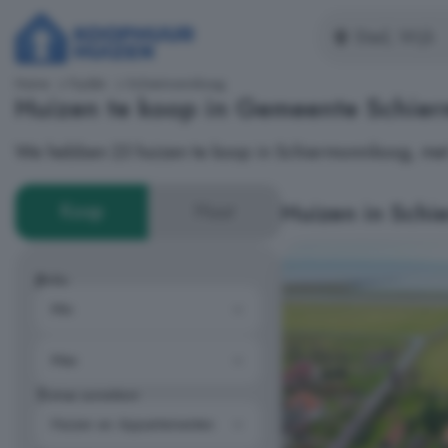
Home
Fryslân
Schiermonnikoog
Huizen te koop in Gemeente Schie
We hebben 23 huizen te koop in Schiermonnikoog, met 
Huizen in Schi
Koop
Huur
Prijs
Type woning