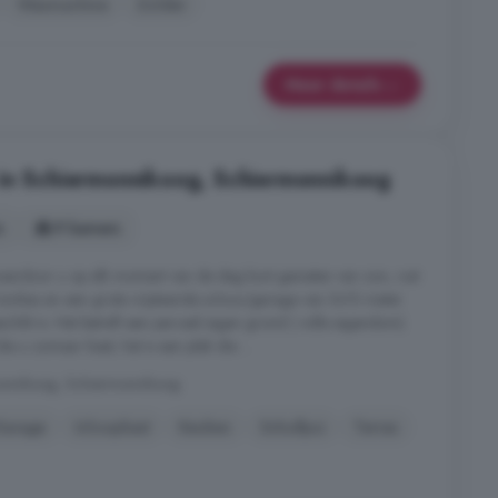
Wasmachine
Zolder
Meer details
 in Schiermonnikoog, Schiermonnikoog
s
9 kamers
waardoor u op elk moment van de dag kunt genieten van zon, rust
s tuinkas en een grote vrijstaande schuur/garage van 5x10 meter
hikt is. Het betreft een perceel eigen grond ( volle eigendom).
ie u zomaar kiest; het is een plek die ...
monnikoog, Schiermonnikoog
Garage
Inloopkast
Keuken
Schuifpui
Terras