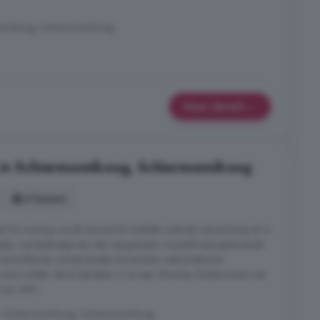
onnikoog, Schiermonnikoog
Meer details
 in Schiermonnikoog, Schiermonnikoog
4 kamers
eel De woning wordt verwarmd middels centrale verwarming en is
 glas, wat bijdraagt aan een aangenaam woonklimaat gedurende
 verschillende ruimtes bieden bovendien veel praktische
uime zolder die te bereiken is via een vlizotrap. Buitenruimte met
van 490 ...
, Schiermonnikoog, Schiermonnikoog