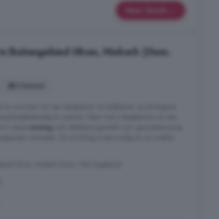
Meer details
in Buitengebied Ulrum, Niekerk (Gem.
5 kamers
ld en voorzien van een slaapkamer en badkamer op de begane
vensloopbestendig te noemen. Maar met 4 slaapkamers en een
nd is deze
woning
ook uitstekend geschikt voor gezinsbewoning.
aangenaam verrassen. De inrichting is eenvoudig en we zoeken
ebied Ulrum, Niekerk (Gem. Het Hogeland)
g