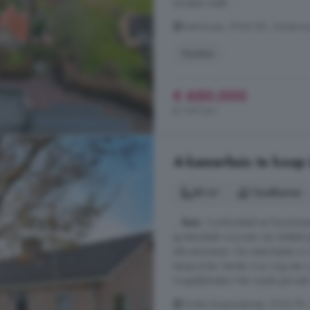
karakter heeft. ...
Vierhuizen, 9166 RA, Schierm
Keuken
€ 650.000
€ 7.471/m²
4-kamerhuis te koop
80 m²
1 badkamer
...
huis
. Comfortabel en function
grotendeels voorzien van dubbel
alle seizoenen. De vaste kasten in
bergruimte. Verder is er nog een r
mogelijkheden Het royale perceel 
Gratia Susannastraat, 9166 PK