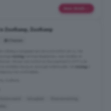
Meer details
 in Zoutkamp, Zoutkamp
3 kamers
 die volledig is aangepast aan het wooncomfort van nu. Het
iezuinige
woning
met twee slaapkamers, waar karakter en
komen. Wonen met comfort en duurzaamheid In 2017 is de
 en sindsdien keurig en verzorgd onderhouden. De
woning
is
tepomp met comfortabele ...
amp, Zoutkamp
g
Gerenoveerd
Inloopkast
Vloerverwarming
elen