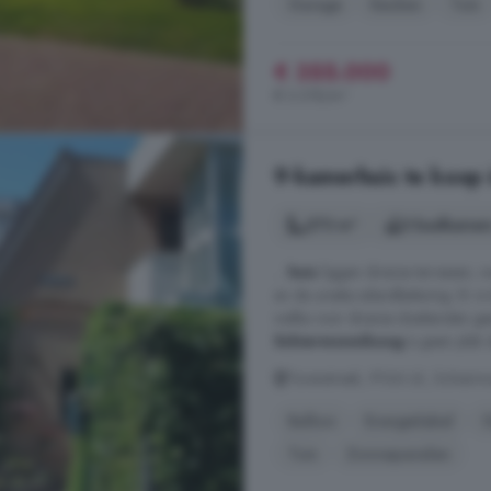
Garage
Keuken
Tuin
€ 355.000
€ 3.318/m²
9-kamerhuis te koop
273 m²
3 badkamer
...
huis
liggen diverse terrassen, 
en de unieke eilandbeleving. Er i
welke voor diverse doeleinden gesc
Schiermonnikoog
is geen plek d
Torenstreek, 9166 LK, Schier
Balkon
Energielabel
Tuin
Zonnepanelen