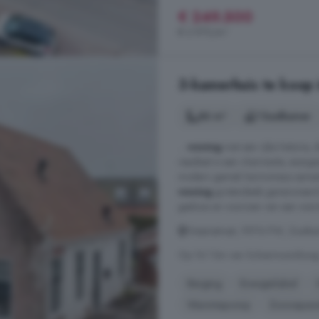
€ 249.500
€ 2.970/m²
3-kamerhuis te koop
86 m²
1 badkamer
...
woning
met een rijke historie,
resultaat is een charmante, energ
modern gemak harmonieus samen
woning
grotendeels gerenoveerd
gasloos en voorzien van een warm
Vissersstraat, 9974 PW, Zoutk
Op 16.1 km van Schiermonnikoo
Berging
Energielabel
Warmtepomp
Zonnepan