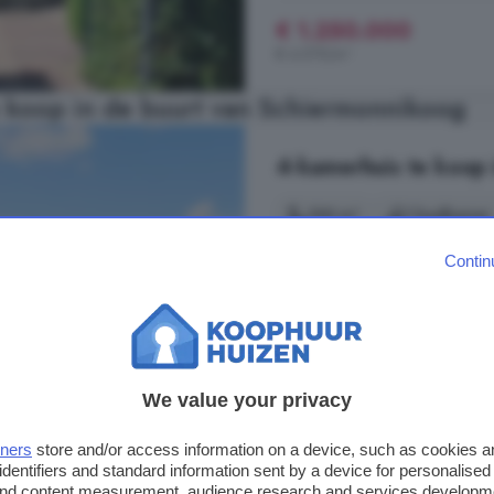
€ 1.250.000
€ 4.579/m²
 koop in de buurt van Schiermonnikoog
4-kamerhuis te koop 
100 m²
1 badkamer
Contin
...
woning
is in 2022 voorzien va
oorspronkelijke bouwjaar zou ee
eigenaren hebben de afgelopen jar
kozijnen met HR++ glas, vloer- e
gegaan. Daarnaast is het (resteren
Vlasserslaan, 9971 AP, Ulrum, 
We value your privacy
Op 14.6 km van Schiermonnikoo
tners
store and/or access information on a device, such as cookies 
identifiers and standard information sent by a device for personalised
Berging
Energielabel
 and content measurement, audience research and services developm