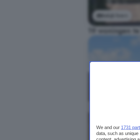
Bekijk foto's
19 woningen te
We and our
1731 par
data, such as unique 
content, advertising