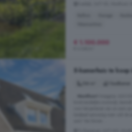
Doeldijk, 3417 XD, Montfoort, 
Balkon
Garage
Keuke
Wasmachine
€ 1.100.000
€ 4.348/m²
5-kamerhuis te koop 
134 m²
1 badkamer
...
Montfoort
Vraagprijs: 665.000
kindvriendelijke woonwijk, bevi
voor het parkeren van uw auto op 
laadpaal aanwezig waar ook de a
auto! Van binnen ...
Th Elsenstraat, 3417 WZ, Montf