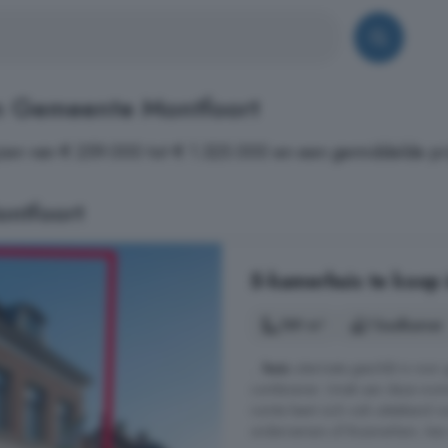
n Gemeente Montfoort
zen van € 259.000 tot € 1.325.000 en een gemiddelde pri
ontfoort
5-kamerhuis te koop 
189 m²
1 badkamer
...
huis
uitermate geschikt is voo
combineren. Uniek aan deze wonin
ruimte leent zich ook uitstekend v
ondernemers of thuiswerkers. Aan d