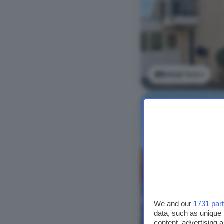
Bekijk foto's
We and our
1731 par
data, such as unique 
content, advertising