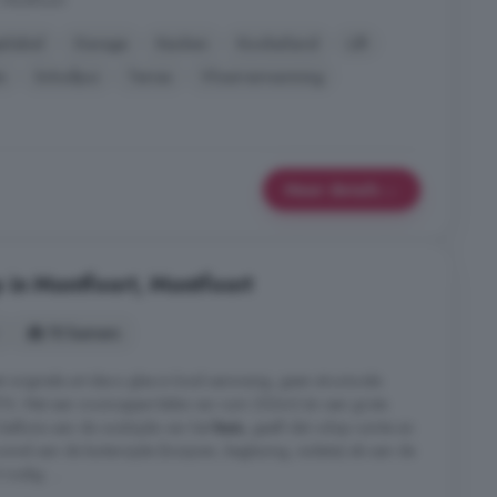
 Montfoort
elabel
Garage
Keuken
Kookeiland
Lift
s
Schuifpui
Terras
Vloerverwarming
Meer details
 in Montfoort, Montfoort
10 kamers
 originele art-deco glas-in-lood aanwezig, geen structurele
76. Met een woonoppervlakte van ruim 252m2 én een grote
balkons aan de zuidzijde van het
huis
, geeft dat volop ruimte en
wel aan de buitenzijde (kozijnen, beglazing, isolatie) als aan de
nodig. ...