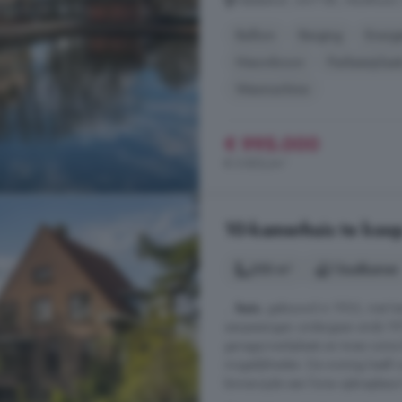
Tabakshof, 3417 BK, Montfoort,
Balkon
Berging
Energi
Nieuwbouw
Parkeerplaat
Wasmachine
€ 995.000
€ 5.853/m²
10-kamerhuis te koop
253 m²
1 badkamer
...
huis
, gebouwd in 1933, met het
aanpassingen ondergaan sinds 19
garage/werkplaats en twee ruime 
mogelijkheden. De woning heeft zo
binnenzijde een forse opknapbeurt 