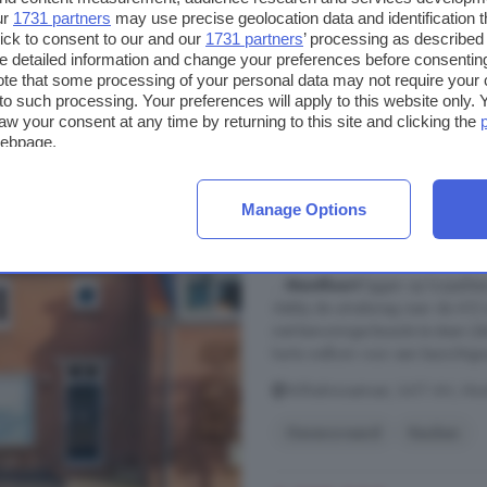
ur
1731 partners
may use precise geolocation data and identification 
Balkon
Berging
Keuke
ick to consent to our and our
1731 partners
’ processing as described 
detailed information and change your preferences before consenting
te that some processing of your personal data may not require your 
€ 895.000
t to such processing. Your preferences will apply to this website only
€ 3.745/m²
aw your consent at any time by returning to this site and clicking the
webpage.
3-kamerhuis te koop 
Manage Options
72 m²
1 badkamer
...
Montfoort
liggen op loopafst
vlakbij de uitvalsweg naar de A1
niet-bewoningsclausule te staan (
harte welkom voor een bezichtigi
Wilhelminastraat, 3417 AH, Mon
Gerenoveerd
Keuken