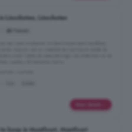
in Linschoten, Linschoten
7 kamers
 naar een riante woonkamer. De deel is tevens extern bereikbaar,
g verder vergroot. Laat uw creativiteit de vrije loop en ontdek de
ondere ruimte. Tijdens de restauratie krijgt u de unieke kans om de
hten, waarbij u de historische charme ...
choten, Linschoten
Tuin
Zolder
Meer details
te koop in Montfoort, Montfoort