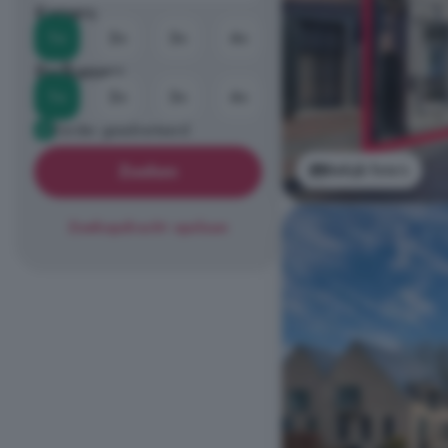
Kamers
1+
2+
3+
4+
Badkamers
1+
2+
3+
4+
Eerder geadverteerd
Bekijk foto's
Zoeken
Zoekopdracht opslaan