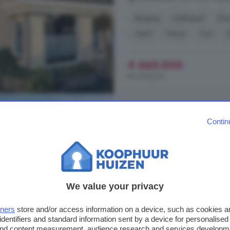
Berging
Dakkapel
Ene
Oprit
Terras
Tuin
€ 665.000
€ 4.963/m²
7-kamerhuis te koop 
Contin
239 m²
1 badkamer
...
woning
. Op de eerste verdiep
bergruimtes (waarvan één met wit
bergruimte vind je achter de knie
We value your privacy
ruimte met balkenconstructie en in
een extra (slaap)kamer aan de voorz
tners
store and/or access information on a device, such as cookies 
Dorpstraat, 3461 CS, Linschoten
identifiers and standard information sent by a device for personalised
 and content measurement, audience research and services developm