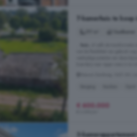
7-kamerhuis te koop 
177 m²
1 badkamer
...
huis
, of zelfs de transformatie
wat de flexibiliteit van gebruik no
veelzijdige potentie van deze bijz
boerderij naar eigen wens in te ric
Nieuwe Zandweg, 3461 AH, Lins
Berging
Keuken
Oprit
€ 600.000
€ 3.390/m²
3-kamerappartement 