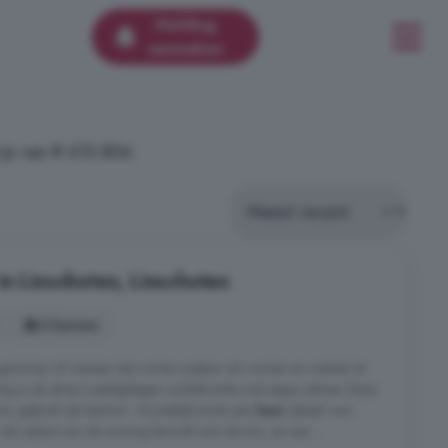
Melding
aanmaken
js van € 610.806.
in Linschoten, Linschoten
5 kamers
r gezinnen of mensen die ruimte zoeken om wonen en werken te
g is de direct naastgelegen winkelruimte met eigen entree. Deze
oor gebruik als kantoor- of praktijkruimte aan
huis
ideaal voor
e zijkant van de woning bevindt zich de tuin, en aan ...