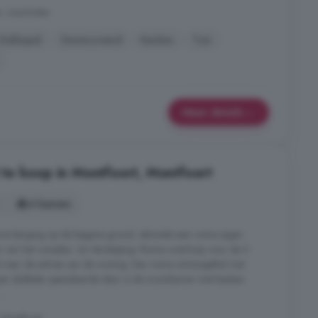
, Linschoten
Dakkapel
Gerenoveerd
Keuken
Tuin
Meer details
te koop in Montfoort, Montfoort
4 kamers
me berging op de begane grond, alsmede een ruime eigen
in van het complex. 2e Verdieping: Ruime overloop voor de 2
l naar de entree van de woning. Een ruime ontvangsthal met
 een dubbele openslaande deur is de woonkamer met keuken
..