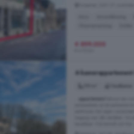
Dorpstraat, 3461 CP, Linschoten
Airco
Airconditioning
Vloerverwarming
Zolder
€ 899.000
€ 4.757/m²
4-kamerappartement 
170 m²
1 badkamer
...
appartement
behoort een rui
parkeerplaats op het parkeerterre
penthouses. Een eigen voorportaa
toegang naar alle vetrekken. Via
bereikbaar. Ook bevindt zich hier .