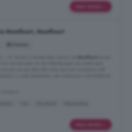
Meer details
in Montfoort, Montfoort
5 kamers
, -- k.k. Wonen in het pittoreske centrum van
Montfoort
op een
cht over het vaarwater van de Hollandse IJssel, een unieke kans!
zien van een sfeervolle, lichte, doorzon woonkamer, half
keuken, 4 royale slaapkamers, een moderne en ruime badkamer
, Montfoort
Keuken
Tuin
Vrij uitzicht
Wasmachine
Meer details