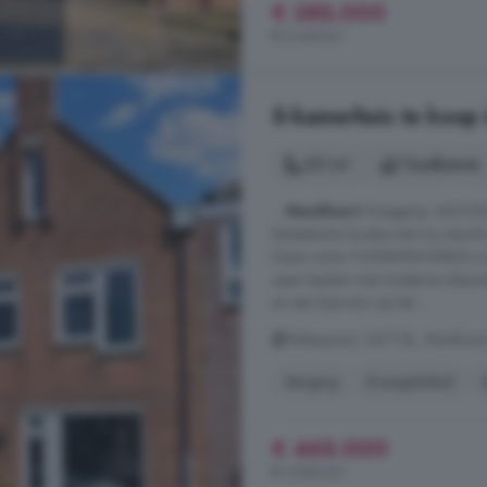
€ 385.000
€ 5.347/m²
5-kamerhuis te koop 
121 m²
1 badkamer
...
Montfoort
Vraagprijs: 465.000
fantastische locatie met vrij uitzi
Deze ruime TUSSENWONING is voor
open keuken met moderne inbouw
en een fijne tuin op het ...
Waterpoort, 3417 BL, Montfoort
Berging
Energielabel
€ 465.000
€ 3.843/m²