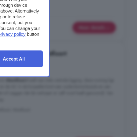
through device
n
Tuin
above. Alternatively
 or to refuse
consent, but you
Meer details
. You can change your
privacy policy
button
in Montfoort, Montfoort
Accept All
3 kamers
and.
Montfoort
heeft een hele centrale ligging, deze woning ligt
2 en de A2. In de koopakte komt een ouderdomsclausule en een
dat wil zeggen dat de verkoper er zelf nooit heeft gewoond). Van
ng.
tfoort, Montfoort