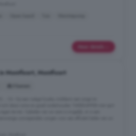
Montfoort
n
Open haard
Tuin
Warmtepomp
Meer details
in Montfoort, Montfoort
5 kamers
, -- k.k. Op een rustige locatie, middenin een jonge en
ndt zich deze ruime en goed onderhouden TWEEKAPPER met oprit
eigen terrein. Opladen van uw auto is mogelijk, er is een
anwezige zonnepanelen zorgen voor een efficiënt laden van uw
oort, Montfoort