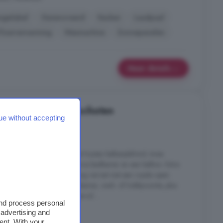
rgielabel
Gerenoveerd
Keuken
Laadpaal
Vloerverwarming
Wasmachine
Zonnepanelen
Meer details
in Linschoten, Linschoten
ue without accepting
7 kamers
ing zijn twee slaapkamers met houten balkenplafond, twee
goedaansluiting), een moderne badkamer en een balkon. Extra
schotten. De tweede verdieping verrast met een royale open
bouwkasten, ideaal als slaapkamer, werk- of hobbyruimte, plus
ijde. Linschoten is een sfeervol ...
and process personal
, Linschoten
 advertising and
ent. With your