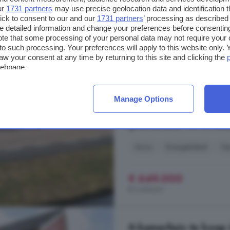
ur
1731 partners
may use precise geolocation data and identification 
ick to consent to our and our
1731 partners
’ processing as described 
9-kamerhuis te koop
detailed information and change your preferences before consenting
te that some processing of your personal data may not require your 
270 m²
2 badkamer
t to such processing. Your preferences will apply to this website only
aw your consent at any time by returning to this site and clicking the
...
Dedemsvaart
ligt deze verra
webpage.
herbouwd in 1981. De woning staat
en een eigen oprit aan de achterz
met toegang tot de ruime kelder, m
Manage Options
(Atag 2013). Vanuit de hal ...
Moerheimstraat, 7701 CE, Ded
Airco
Energielabel
Op
€ 649.000
€ 2.404/m²
6-kamerhuis te koop