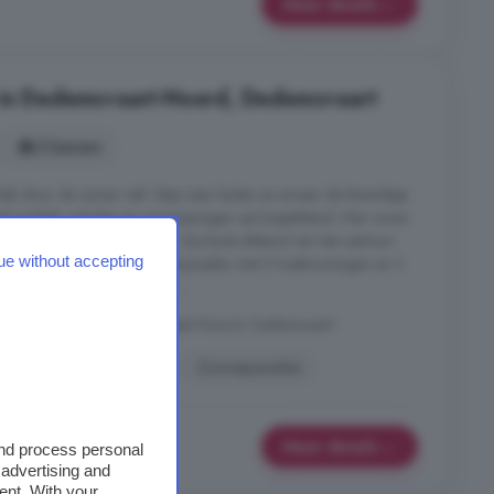
Meer details
 in Dedemsvaart-Noord, Dedemsvaart
3 kamers
ijk door de ramen valt. Stap naar buiten en ervaar de levendige
et winkels, scholen en voorzieningen op loopafstand. Hier woon
 gemoedelijkheid en groen. Op korte afstand van het centrum
ue without accepting
enkort een kleinschalig nieuwbouwplan met 2 hoekwoningen en 3
en een gebruiksoppervlak ...
woning, 7701 AZ, Dedemsvaart-Noord, Dedemsvaart
Parkeerplaats
Zolder
Zonnepanelen
Meer details
and process personal
 advertising and
ent. With your