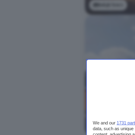
Bekijk foto's
We and our
1731 par
Bekijk foto's
data, such as unique 
content, advertising