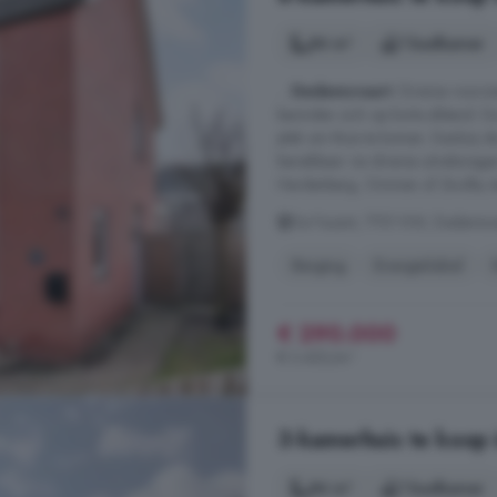
84 m²
1 badkamer
...
Dedemsvaart
. Diverse voorzi
bevinden zich op korte afstand. D
plek om thuis te komen. Dankzij d
bereikbaar via diverse uitvalsweg
Hardenberg, Ommen of Zwolle, terwi
De Fazant, 7701 KW, Dedemsva
Berging
Energielabel
€ 290.000
€ 3.452/m²
3-kamerhuis te koop
84 m²
1 badkamer