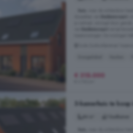
...
huis
, waar de ochtendzon heerl
dorpssfeer van
Dedemsvaart
, m
je centraal, omringd door gemak,
van
Dedemsvaart
verrijst binn
tussenwoningen. De woningen hebb
Oude Zuidwolderstraat Tussen
Energielabel
Keuken
€ 315.000
€ 3.750/m²
3-kamerhuis te koop
84 m²
1 badkamer
...
huis
, waar de ochtendzon heerl