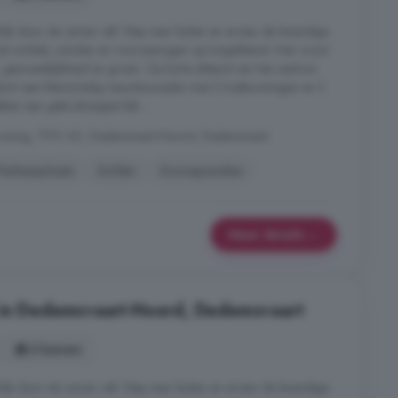
ijk door de ramen valt. Stap naar buiten en ervaar de levendige
et winkels, scholen en voorzieningen op loopafstand. Hier woon
 gemoedelijkheid en groen. Op korte afstand van het centrum
enkort een kleinschalig nieuwbouwplan met 2 hoekwoningen en 3
en een gebruiksoppervlak ...
woning, 7701 AZ, Dedemsvaart-Noord, Dedemsvaart
Parkeerplaats
Zolder
Zonnepanelen
Meer details
 in Dedemsvaart-Noord, Dedemsvaart
3 kamers
ijk door de ramen valt. Stap naar buiten en ervaar de levendige