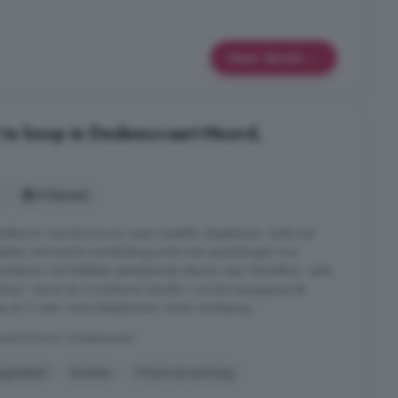
Meer details
te koop in Dedemsvaart-Noord,
4 kamers
 badkamer met douche en vaste wastafel, slaapkamer, toilet met
apkast, technische ruimte/bergruimte met aansluitingen voor
nkamer met dubbele openslaande deuren naar het balkon, open
tuur. Vanuit de woonkamer bereikt u via de trapopgang de
p en 2 zeer ruime slaapkamers. Deze verdieping ...
svaart-Noord, Dedemsvaart
gielabel
Keuken
Vloerverwarming