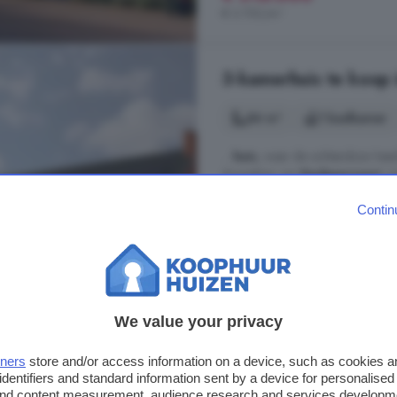
€ 3.750/m²
3-kamerhuis te koop
84 m²
1 badkamer
...
huis
, waar de ochtendzon heerl
dorpssfeer van
Dedemsvaart
, m
je centraal, omringd door gemak,
Contin
van
Dedemsvaart
verrijst binn
tussenwoningen. De woningen hebb
Oude Zuidwolderstraat Tussen
Energielabel
Keuken
We value your privacy
€ 315.000
tners
store and/or access information on a device, such as cookies 
€ 3.750/m²
identifiers and standard information sent by a device for personalised
 and content measurement, audience research and services developm