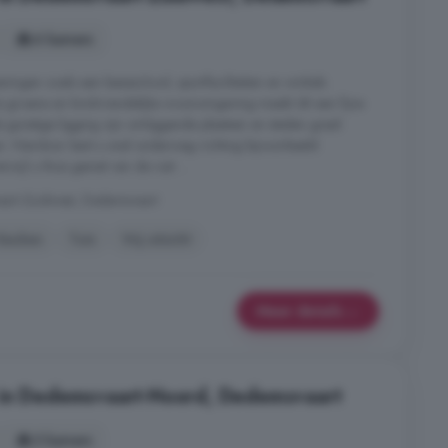
6 kamers
eningen zoals een basisschool, sportfaciliteiten en winkels
e groene en kindvriendelijke woonomgeving maakt dit een fijne
e gunstige ligging zijn omliggende plaatsen en steden goed
en. Hierdoor bent u snel onderweg richting bijvoorbeeld
jl u thuis geniet van de rust ...
art-Zuidwest, Dedemsvaart
Keuken
Tuin
Vrij uitzicht
Meer details
 in Dedemsvaart-Noord, Dedemsvaart
3 kamers