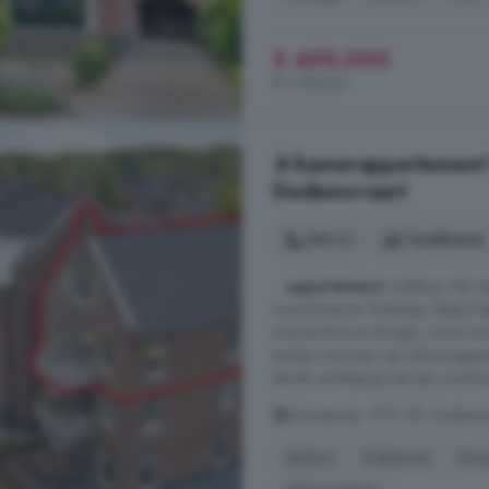
€ 495.000
€ 3.750/m²
4-kamerappartement 
Dedemsvaart
146 m²
1 badkamer
...
appartement
. Indeling: Hal,
wandcloset en fonteintje, diepe tr
wasmachine en droger, ruime woo
keuken voorzien van inbouwappara
derde verdieping met een overloo
Julianastraat, 7701 GP, Dedem
Balkon
Dakterras
Ener