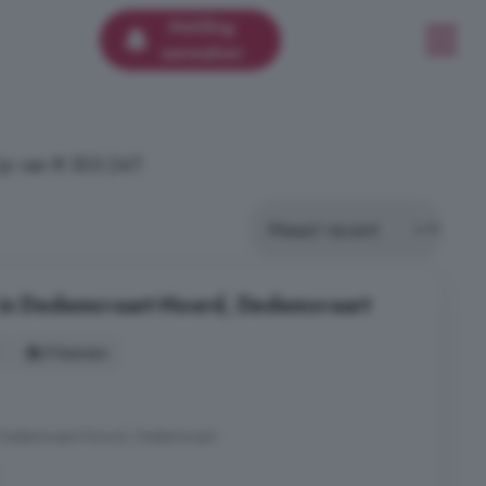
Melding
aanmaken
js van € 503.247.
 in Dedemsvaart-Noord, Dedemsvaart
5 kamers
, Dedemsvaart-Noord, Dedemsvaart