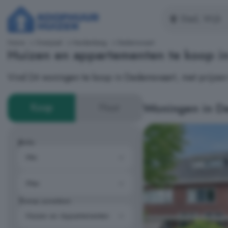
Home
Overijssel
Hardenberg
Dedemsvaart
Huizen en appartementen te koop i
Vind 24 woningen te koop in Dedemsvaart, met prijzen
Woningen in D
Koop
Huur
Prijs
Type woning