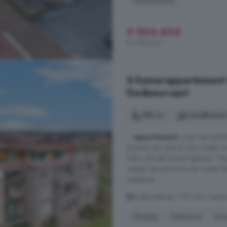
Wasmachine
€ 564.434
€ 3.866/m²
6-kamerappartement 
Dedemsvaart
189 m²
2 badkamer
...
appartement
, maar een penth
bovenal zijn uitzicht. Een unieke
Wilt u dit zelf komen beleven? P
ontdek het uitzicht en de ruimte 
meterkast - ...
Jongkindstraat, 7701 ZM, Dede
Berging
Dakterras
Ene