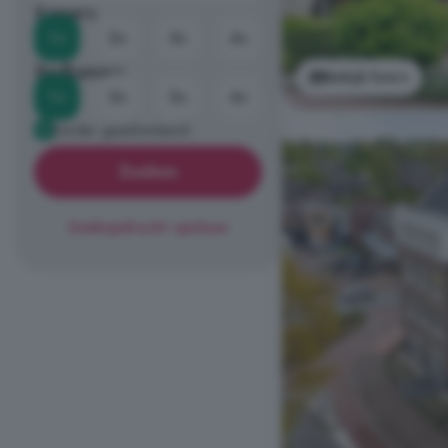
Kamers
1+
2+
3+
4+
Badkamers
Bekijk foto's
1+
2+
3+
4+
Eerder geadverteerd
Zoeken
Zoekopdracht opslaan