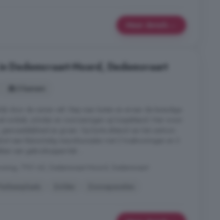
Meer details
 in Dedemsvaart-Noord, Dedemsvaart
3 kamers
ijk door de ramen valt. Stap naar buiten en ervaar de levendige
et winkels, scholen en voorzieningen op loopafstand. Hier woon
 gemoedelijkheid en groen. Op korte afstand van het centrum
enkort een kleinschalig nieuwbouwplan met 2 hoekwoningen en 3
en een gebruiksoppervlak ...
woning, 7701 AZ, Dedemsvaart-Noord, Dedemsvaart
Parkeerplaats
Zolder
Zonnepanelen