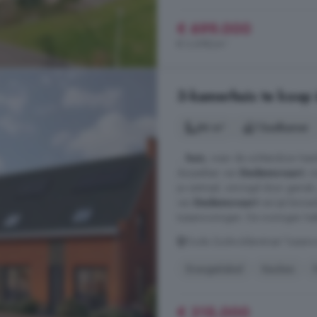
€ 699.000
€ 3.698/m²
3-kamerhuis te koop
84 m²
1 badkamer
...
huis
, waar de ochtendzon heerl
dorpssfeer van
Dedemsvaart
, m
je centraal, omringd door gemak,
van
Dedemsvaart
verrijst binn
tussenwoningen. De woningen hebb
Oude Zuidwolderstraat Tussen
Energielabel
Keuken
€ 315.000