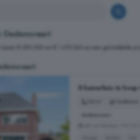
n Dedemsvaart
 tussen € 290.000 en € 1.475.000 en een gemiddelde pri
edemsvaart
5-kamerhuis te koop
132 m²
1 badkamer
...
Dedemsvaart
.
Judith van Marlelaan, 7701 HV
Garage
Keuken
Tuin