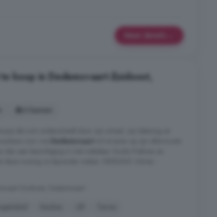
Meer details
te koop in Dedemsvaart-Zuidoost,
s
6 kamers
ouse dat zich onderscheidt door zijn schaal, zijn beleving en
 woonkans voor wie
Dedemsvaart
wil ervaren op zijn allermooist.
lan dan een bezichtiging in met makelaar Guido Pielman en
die deze woning zo bijzonder maken. INDELING: Entree -
msvaart-Zuidoost, Dedemsvaart
rgielabel
Keuken
Lift
Terras