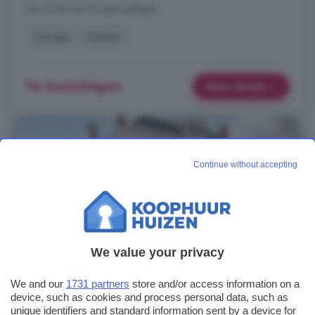
Op 2.8 km van Drogteropslagen
Garage
Keuken
Te bezichtigen
Meer details
Continue without accepting
Bekijk foto's
We value your privacy
7-kamerhuis te koop in Dedemsvaart-Noord,
Dedemsvaart
We and our
1731 partners
store and/or access information on a
device, such as cookies and process personal data, such as
unique identifiers and standard information sent by a device for