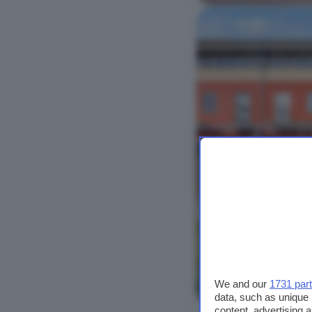
Bekijk foto's
We and our
1731 par
data, such as unique 
content, advertising