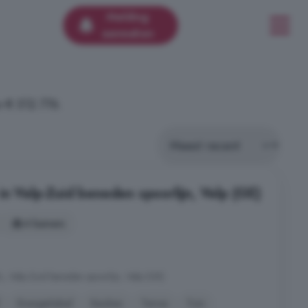
Melding
aanmaken
 € 512.776.
in Velp-Zuid beneden spoorlijn, Velp (GE)
4 kamers
, Velp-Zuid beneden spoorlijn, Velp (GE)
Energielabel
Keuken
Terras
Tuin