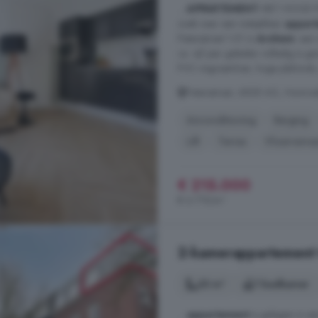
...
APPARTEMENT
MET HOGE PL
zoek naar een instapklaar
appar
Patersstraat 1-01 in
Arnhem
: een
ca. vijf jaar geleden volledig is 
PVC-visgraatvloer, hoge plafonds, 
Patersstraat, 6828 AG, Hommel
Airconditioning
Berging
Lift
Terras
Vloerverwa
€ 215.000
€ 6.719/m²
2-kamerappartement 
33 m²
1 badkamer
...
appartement
is gelegen in ee