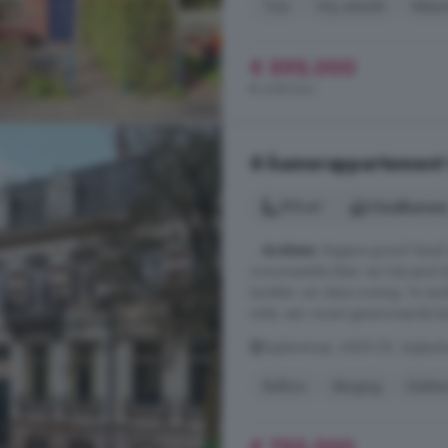
Tuin
Vrij uitzicht
Wasm
€ 595.000
€ 4.837/m²
6-kamerappartement t
173 m²
3 badkamer
...
Arnhem
. Begane grond Vanaf d
monumentale sfeer van het pand dire
karakter van deze woning. 1e verd
toilet, een recent gerenoveerde b
Spijkerstraat, 6828 DE, Spijker
Balkon
Berging
Dakter