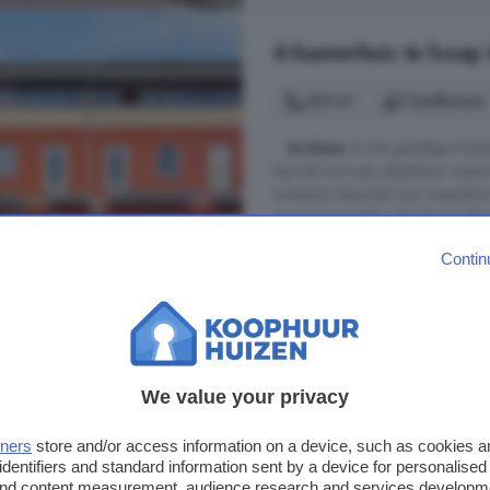
6-kamerhuis te koop 
165 m²
1 badkamer
...
Arnhem
en het gezellige Huisse
bevindt zich een afsluitbare carpo
achtertuin beschikt over meerder
zon kunt genieten. Via de schuifp
...
Contin
Kamillelaan, 6833 GJ, Kamille
Airco
Balkon
Berging
Tuin
Zonnepanelen
We value your privacy
€ 524.000
€ 3.176/m²
tners
store and/or access information on a device, such as cookies 
identifiers and standard information sent by a device for personalised
 and content measurement, audience research and services developm