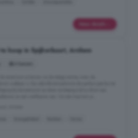
achine
Zolder
Zonnepanelen
Meer details
e koop in Spijkerbuurt, Arnhem
s
6 kamers
e straat kom je binnen via de statige entree, waar de
ct voelbaar is. Een stijlvolle binnenkomst die perfect past bij het
ieping Bij binnenkomst op deze verdieping tref je direct een
adkamer en een werkkamer aan. Via een trap kom je ...
buurt, Arnhem
ras
Energielabel
Keuken
Terras