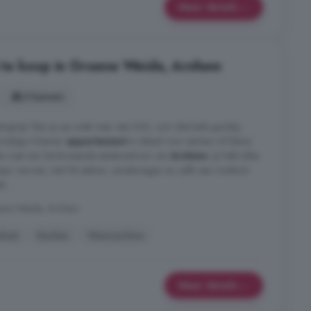
Meer details
te koop in Groene Weide, Arnhem
3 kamers
rging! Ben je op zoek naar een licht, ruim alsmede gunstig
rmalige 4-kamer
appartement
is ideaal voor starters of kleine
de voet van het bruisende stadscentrum van
Arnhem
. Je hebt alles
aar vervoer, het NS-station, uitvalswegen en zelfs een medisch
. ...
oene Weide, Arnhem
kast
Keuken
Wasmachine
Meer details