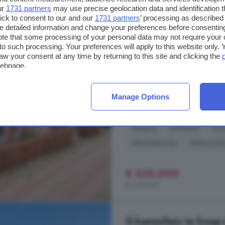
ur
1731 partners
may use precise geolocation data and identification 
6-kamerhuis te koop
ick to consent to our and our
1731 partners
’ processing as described 
detailed information and change your preferences before consenting
te that some processing of your personal data may not require your 
154 m²
1 badkamer
t to such processing. Your preferences will apply to this website only
aw your consent at any time by returning to this site and clicking the
...
huis
is er direct de doorgang n
webpage.
in de directe omgeving zijn een aan
uitgestrekte uiterwaarden en als j
dagelijkse boodschappen. Het ce
Manage Options
Kea Boumanstraat, 6833 LJ, Ba
Berging
Dakkapel
Ene
Warmtepomp
Wasmachi
€ 535.000
€ 3.474/m²
5-kamerhuis te koop 