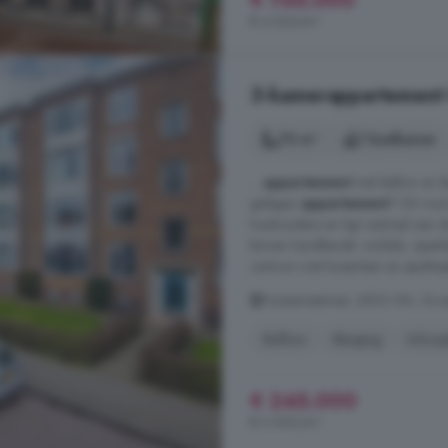
€ 755.000
€ 4.364/m²
3-kamerappartement 
70 m²
1 badkamer
...
appartement
met balkon en be
gelegen
appartement
? Dit voo
huishoudens en ligt centraal aan 
binnen handbereik: winkels, openb
centrum met huisartsen en apotheek
Huissensestraat, 6833 HN, Gr
Balkon
Berging
Inloop
€ 245.000
€ 3.500/m²