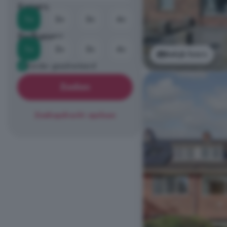
Kamers
1+
2+
3+
4+
Badkamers
1+
2+
3+
4+
Bekijk foto's
Eerder geadverteerd
Zoeken
Zoekopdracht opslaan