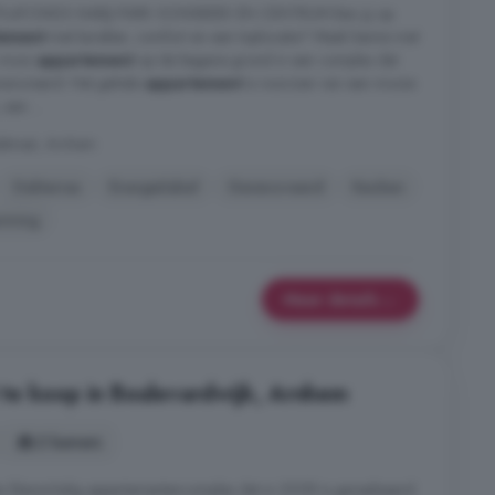
AFONDS NABIJ PARK SONSBEEK EN CENTRUM Ben jij op
tement
met karakter, comfort en een toplocatie? Maak kennis met
 mooi
appartement
op de begane grond in een complex dat
gerenoveerd. Het gehele
appartement
is voorzien van een mooie
een ...
straat, Arnhem
Dakterras
Energielabel
Gerenoveerd
Keuken
rming
Meer details
te koop in Boulevardwijk, Arnhem
2 kamers
n kleinschalig appartementencomplex dat in 2008 is gerealiseerd.