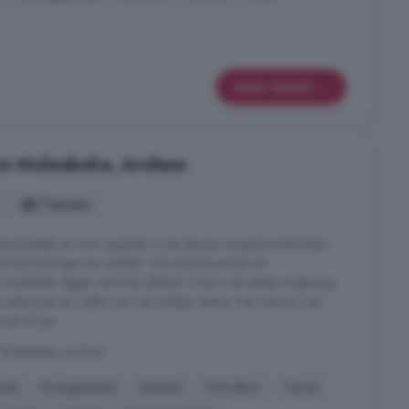
Meer details
 in Molenbeke, Arnhem
7 kamers
indvriendelijk en ruim opgezet. In de directe omgeving bevinden
portvoorzieningen en winkels. Ook diverse parken en
Sonsbeek, liggen op korte afstand. Ook in de nabije omgeving
 restaurants en cafés voor het nodige vertier. Het centrum van
oet of per ...
 Molenbeke, Arnhem
pel
Energielabel
Keuken
Schuifpui
Terras