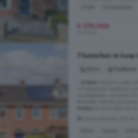
Zolder
Zonnepanelen
€ 375.000
€ 4.167/m²
7-kamerhuis te koop
123 m²
1 badkamer
...
Arnhem
. De buurt is rustig, k
zich basisscholen, speeltuinen, s
wandelgebieden, waaronder Park 
(Klarendal), bevinden zich diverse
Arnhem
en het NS-station zijn te v
Schavenmolenstraat, 6824 AB,
Balkon
Berging
Dakka