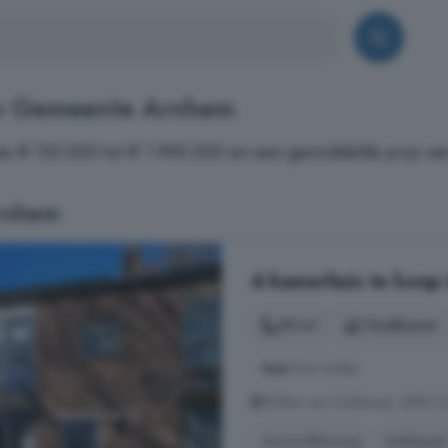
in Gemeente Arnhem
n € 133.000 tot € 1.995.000 en een gemiddelde prijs van
rnhem
4-kamerhuis te koop 
90 m²
1 badkamer
...
huis
kunt vinden.
Willem van Gulikstraat, 6882 DL
Airconditioning
Dakkapel