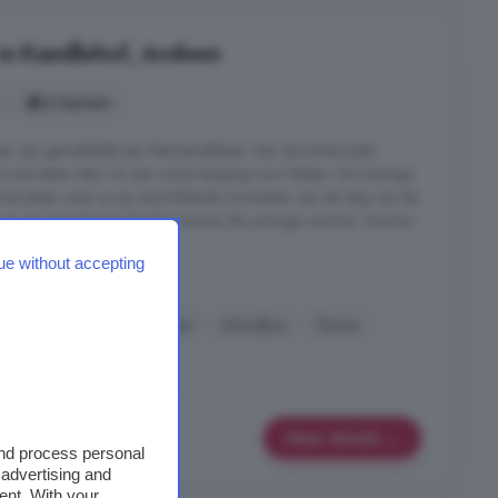
in Kamillehof, Arnhem
6 kamers
n zijn gemakkelijk per fiets bereikbaar. Aan de achterzijde
rt met stalen deur en een ruime berging voor fietsen. De zonnige
e terrassen waar je op verschillende momenten van de dag van de
ui in de woonkamer bereik je tevens de zonnige voortuin. Kortom:
ue without accepting
hof, Arnhem
Energielabel
Keuken
Schuifpui
Terras
Meer details
and process personal
 advertising and
ent. With your