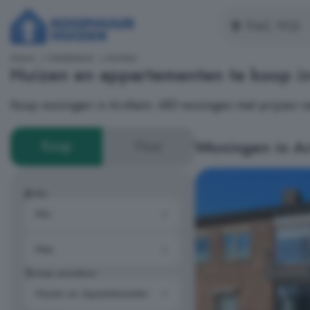
Home
Gelderland
Arnhem
Huizen en appartementen te koop 
Koop woningen in Arnhem: 683 woningen met prijzen va
Woningen in A
Koop
Huur
Prijs
Type woning