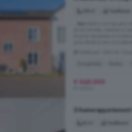
148 m²
1 badkamer
...
huis
ideaal is voor een gezin da
de hal met toilet, meterkast en t
de grote raampartijen en tuindeure
grote zithoek én een ruime eethoe
Turfstekerserf, 6846 AN, Schuy
Energielabel
Keuken
€ 545.000
€ 3.682/m²
2-kamerappartement 
32 m²
1 badkamer