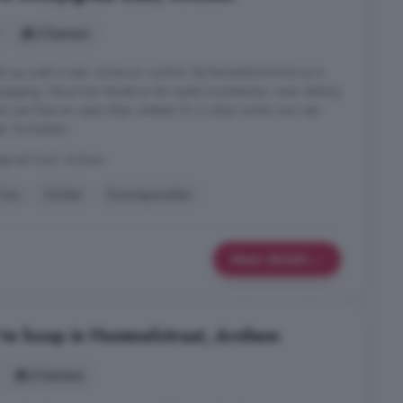
5 kamers
t op zoek is naar ruimte en comfort. Bij binnenkomst kom je in
rapopgang. Vanuit hier bereik je de royale woonkamer, waar dankzij
n een fijne en open sfeer ontstaat. Er is volop ruimte voor een
k. De keuken ...
tgraaf-Zuid, Arnhem
Tuin
Zolder
Zonnepanelen
Meer details
te koop in Hommelstraat, Arnhem
2 kamers