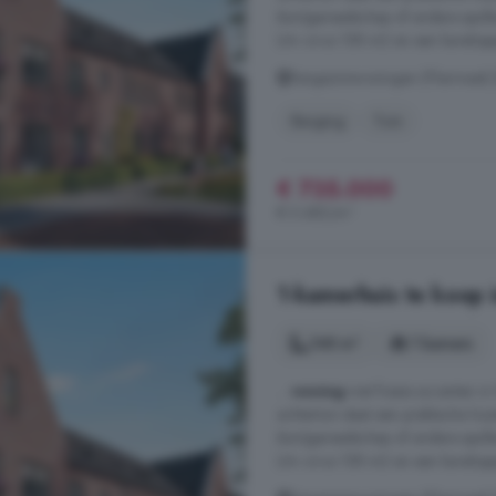
(tuin)gereedschap of andere spu
t/m circa 158 m2 en een kavelopp
Eengezinswoningen (Fliermaat) 
Berging
Tuin
€ 735.000
€ 5.485/m²
1-kamerhuis te koop 
148 m²
1 kamers
...
woning
met fraaie accenten in 
achtertuin staat een praktische ho
(tuin)gereedschap of andere spu
t/m circa 158 m2 en een kavelopp