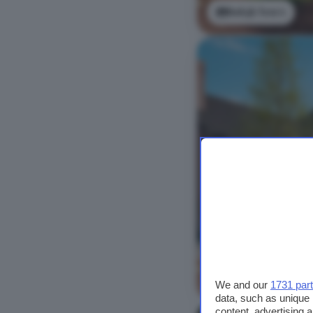
Bekijk foto's
Bekijk foto's
We and our
1731 par
data, such as unique 
content, advertising