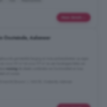
en
Tuin
Wasmachine
Meer details
in Oosteinde, Aalsmeer
gebouwde gemetselde berging en twee parkeerplaatsen op eigen
van circa 151 m² tot circa 177 m² en een kaveloppervlakte van
 deze
woning
de ideale combinatie van functionaliteit en luxe,
abel wil wonen.
iezicht) (Bouwnr. ), 1432 EE, Oosteinde, Aalsmeer