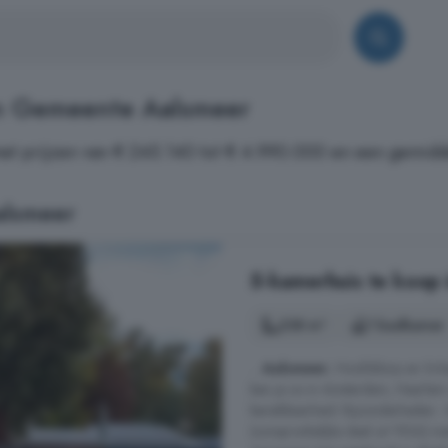
in Gemeente Aalsmeer
et prijzen van € 245.140 tot € 4.990.000 en een gemidd
alsmeer
5-kamerhuis te koop
238 m²
1 badkamer
...
Aalsmeer
, Hoofddorp en Schip
ben je zo in Amsterdam, Haarlem o
bereikbaarheid. Bijzonderheden -
(oorspronkelijke deel uit 1926) me