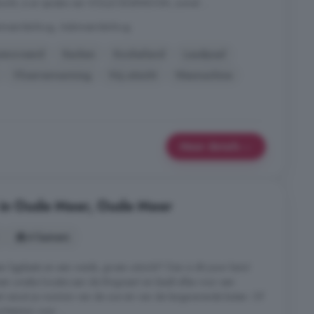
ekocht, is er sprake van VOLLE EIGENDOM, zowel ...
smeerderbrug, Aalsmeerderbrug
enoveerd
Keuken
Kookeiland
Laadpaal
Vloerverwarming
Vrij uitzicht
Wasmachine
Meer details
 in Oude Meer, Oude Meer
4 kamers
n ligplaats en een weids, groen uitzicht? Dan is dit jouw kans!
een unieke locatie aan de Ringvaart en biedt alles voor een
et vanuit je voortuin van de zon én van de langsvarende boten. Of
htertuin voor ...