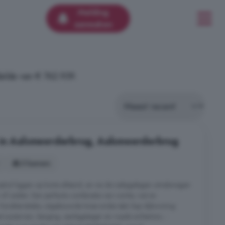
Melding
aanmaken
elde van € 762.939.
 in Aalsmeerderbrug, Aalsmeerderbrug
5 kamers
hol liggen op korte afstand, en via de nabijgelegen uitvalswegen
f Leiden. Een perfecte combinatie van ruimte, rust en
 Karakteristieke, uitgebouwde twee-onder-één kap dijkwoning
t souterrain, berging, aanlegsteiger en royale achtertuin; -