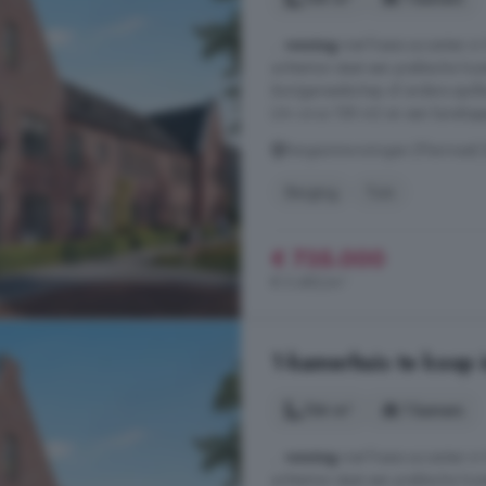
...
woning
met fraaie accenten in 
achtertuin staat een praktische ho
(tuin)gereedschap of andere spu
t/m circa 158 m2 en een kavelopp
Eengezinswoningen (Fliermaat) 
Berging
Tuin
€ 735.000
€ 5.485/m²
1-kamerhuis te koop 
134 m²
1 kamers
...
woning
met fraaie accenten in 
achtertuin staat een praktische ho