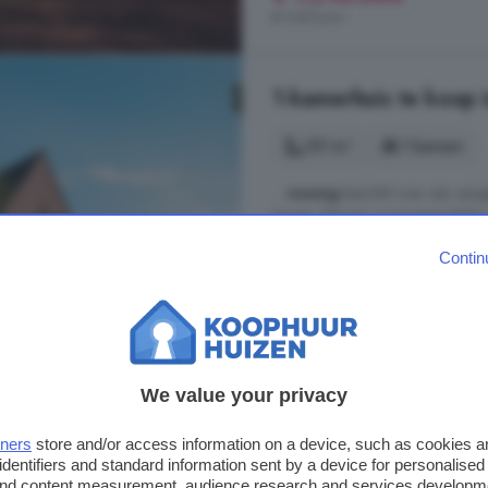
€ 5.872/m²
1-kamerhuis te koop 
151 m²
1 kamers
...
woning
beschikt over een aan
terrein. Met een woonoppervlakte 
circa 258 m² tot circa 313 m² is
Contin
perfect voor wie ruim en comfort
Twee-onder-een-kapwoningen (Dr
Berging
We value your privacy
€ 945.000
€ 6.258/m²
tners
store and/or access information on a device, such as cookies 
identifiers and standard information sent by a device for personalised
 and content measurement, audience research and services developm