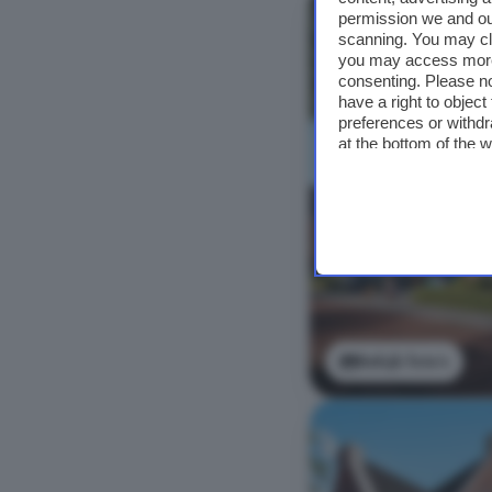
permission we and o
scanning. You may cl
you may access more 
consenting. Please no
have a right to objec
preferences or withdr
at the bottom of the 
Bekijk foto's