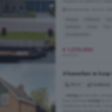
Aangezien het opstalrecht is afg
Aalsmeerderdijk, 1436 BA, Aal
Berging
Dakkapel
Ger
Rolluiken
Terras
Tuin
Zonnepanelen
€ 1.075.000
€ 4.517/m²
4-kamerhuis te koop
116 m²
1 badkamer
...
woning
aan het water, met eige
Deze charmante
woning
ligt op 
heerlijk leven aan het water. Geni
trek je terug in de diepe, groene ac