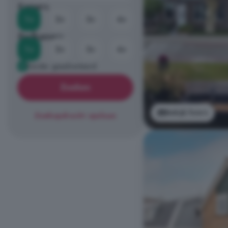
Kamers
1+
2+
3+
4+
Badkamers
1+
2+
3+
4+
Eerder geadverteerd
Zoeken
Bekijk foto's
Zoekopdracht opslaan