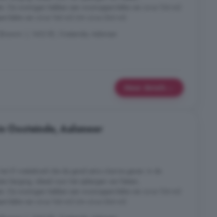
llen. De woningen hebben een woonoppervlakte van circa 134 m2
ervlakte van circa 144 m2 t/m circa 264 m2.
(Bouwnr. ), 1432 EE, Oosteinde, Aalsmeer
Meer details
in Oosteinde, Aalsmeer
het 51 metselwerk die de gevel extra charme geven. In de
uten berging, ideaal voor het opbergen van fietsen,
llen. De woningen hebben een woonoppervlakte van circa 134 m2
ervlakte van circa 144 m2 t/m circa 264 m2.