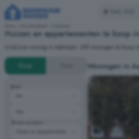
Home
Noord-Holland
Aalsmeer
Huizen en appartementen te koop 
Vind jouw woning in Aalsmeer: 259 woningen te koop m
Woningen in A
Koop
Huur
Prijs
Type woning