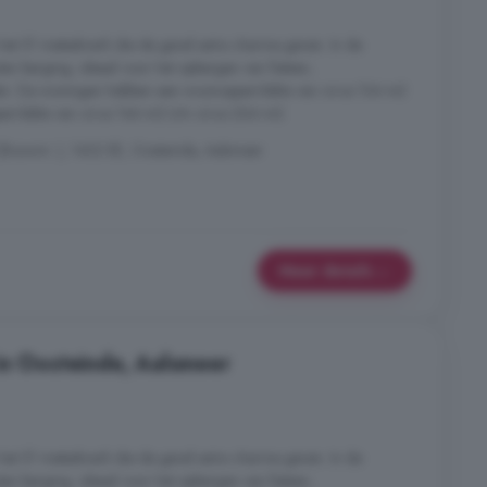
het 51 metselwerk die de gevel extra charme geven. In de
uten berging, ideaal voor het opbergen van fietsen,
llen. De woningen hebben een woonoppervlakte van circa 134 m2
ervlakte van circa 144 m2 t/m circa 264 m2.
(Bouwnr. ), 1432 EE, Oosteinde, Aalsmeer
Meer details
in Oosteinde, Aalsmeer
het 51 metselwerk die de gevel extra charme geven. In de
uten berging, ideaal voor het opbergen van fietsen,