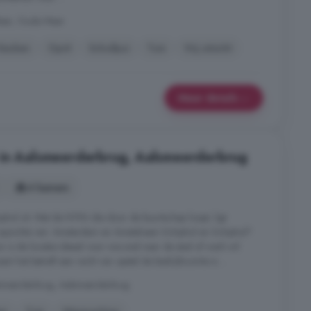
Meer, Oude Meer
Keuken
Oprit
Schuifpui
Tuin
Vrij uitzicht
Meer details
 in Aalsmeerderbrug, Aalsmeerderbrug
4 kamers
hol zit. Met de N196 die door de buurtschap loopt, ligt
 opzichte van: Amsterdam en Amstelveen Schiphol en Schiphol?
is de locatie ideaal voor wie snel naar de stad of werk wil
rt het betreft een recht van opstal de bedrijfsruimte is ...
smeerderbrug, Aalsmeerderbrug