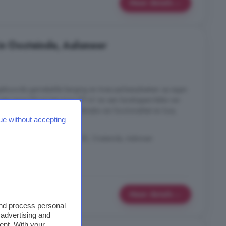
Meer details
in Oosteinde, Aalsmeer
gebouwde gemetselde berging en twee parkeerplaatsen op eigen
van circa 151 m² tot circa 177 m² en een kaveloppervlakte van
 deze
woning
de ideale combinatie van functionaliteit en luxe,
ue without accepting
abel wil wonen.
iezicht) (Bouwnr. ), 1432 EE, Oosteinde, Aalsmeer
Meer details
and process personal
 advertising and
ent. With your