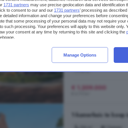
ur
1731 partners
may use precise geolocation data and identification 
1-kamerhuis te koop 
ick to consent to our and our
1731 partners
’ processing as described 
detailed information and change your preferences before consenting
180 m²
1 kamers
te that some processing of your personal data may not require your 
t to such processing. Your preferences will apply to this website only
...
woning
met een speelse uitstral
aw your consent at any time by returning to this site and clicking the
gelegen en biedt veel mogelijkhe
webpage.
eigen terrein en een aangebouwd
woning
heeft een woonoppervlakt
Manage Options
Vrijstaande woning (Hoeckweef)
Berging
€ 1.209.000
€ 6.717/m²
1-kamerhuis te koop 
134 m²
1 kamers