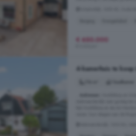
Schipholdijk, 1438 AE, Oude 
Berging
Energielabel
€ 650.000
€ 5.603/m²
4-kamerhuis te koop
116 m²
1 badkamer
...
Aalsmeer
, Hoofddorp en Schip
Aalsmeerderdijk zeer gunstig ten
Rijk Hoofddorp en de A4 Hierdoor 
reizen. huur steigers aan de Ringvaa
Aalsmeerderdijk, 1436 BA, Aal