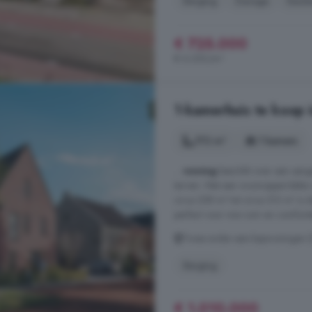
Berging
Garage
Keuk
€ 725.000
€ 6.250/m²
1-kamerhuis te koop 
172 m²
1 kamers
...
woning
beschikt over een aan
terrein. Met een woonoppervlakte 
circa 258 m² tot circa 313 m² is
perfect voor wie ruim en comfort
Twee-onder-een-kapwoningen (Dr
Berging
€ 1.010.000