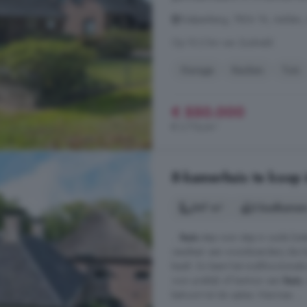
Gelpenberg, 7854 TA, Aalden,
Op 10.2 km van Zuidveld
Garage
Keuken
Tuin
€ 550.000
€ 3.716/m²
8-kamerhuis te koop 
347 m²
3 badkamer
...
huis
stap voor stap in oude lui
resultaat: een woonboerderij die h
biedt. Zo leent het multifunctionel
voor praktijk of kantoor aan
huis
,
behoort tot de opties. Hiermee ...