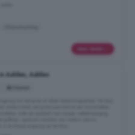
 Aalden
Vloerverwarming
Meer details
in Aalden, Aalden
5 kamers
omgeving met veel groen en alleen bestemmingsverkeer. Het dorp
der enkele winkels, een grote supermarkt en een warme bakker.
modaties, zoals een sportpark met manege, voetbalvereniging,
les golfbaan, openlucht zwembad, een medisch centrum,
. In de directe omgeving van het dorp ...