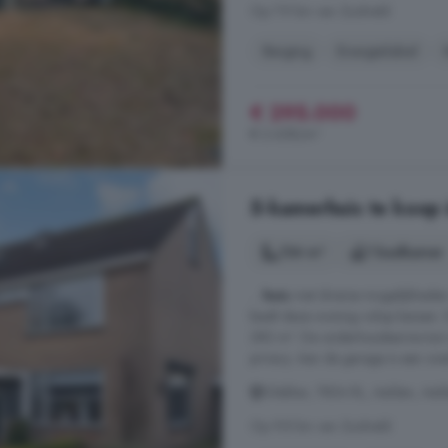
Op 7.9 km van Zuidveld
Berging
Energielabel
€ 295.000
€ 2.658/m²
5-kamerhuis te koop 
134 m²
1 badkamer
...
huis
met diverse mogelijkheden:
biedt deze woning volop kansen. 
282 m². De onderhoudsarme tuin i
privacy. Aan de garage is een overk
Dilakker, 7854 RL, Aalden, Aal
Op 9.8 km van Zuidveld