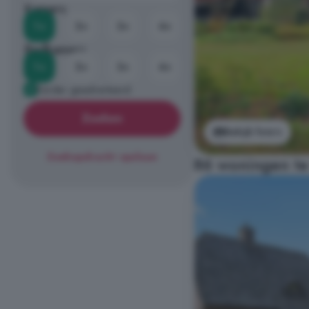
Kamers
1+
2+
3+
4+
Badkamers
1+
2+
3+
4+
Eerder geadverteerd
Zoeken
Bekijk foto's
Zoekopdracht opslaan
86 woningen te