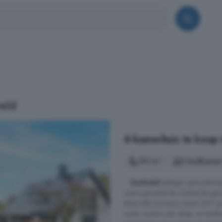
eld
6-kamerhuis te koop 
191 m²
2 badkamer
...
Zuidveld
gelegen gemodernise
riante geïsoleerde vrijstaande g
sfeervolle woning is vanaf 2017 
onder andere een slaap- en badk