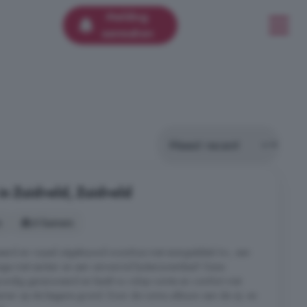
Melding
aanmaken
in Zuidveld, Zuidveld
s
6 kamers
erd en royaal uitgebouwd woonhuis met energielabel A+, een
arage met sanitair en een verwarmd buitenzwembad! Deze
grondig gerenoveerd en biedt nu volop ruimte en comfort met
amer op de begane grond. Door de ruime uitbouw aan de zij- en