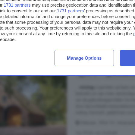
Op 7.4 km van Zuidveld
ur
1731 partners
may use precise geolocation data and identification 
ick to consent to our and our
1731 partners
’ processing as described 
Berging
Keuken
Schui
detailed information and change your preferences before consenting
te that some processing of your personal data may not require your 
t to such processing. Your preferences will apply to this website only
€ 299.500
aw your consent at any time by returning to this site and clicking the
€ 5.651/m²
webpage.
Manage Options
5-kamerhuis te koop 
259 m²
2 badkamer
...
woning
is gemeten op basis van
bedoeld om een meer eenduidige m
van de gebruiksoppervlakte. De Meet
door bijvoorbeeld interpretatiever
meting. Kenmerk: gelijkvloers won
Oldeveen, 7854 TH, Verspreide
Op 7.8 km van Zuidveld