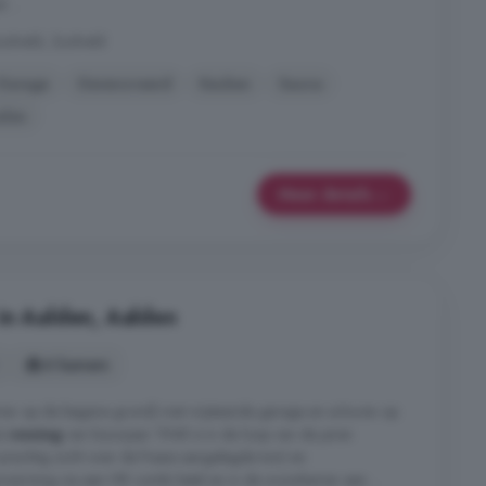
 ...
idveld, Zuidveld
Garage
Gerenoveerd
Keuken
Sauna
elen
Meer details
in Aalden, Aalden
6 kamers
er op de begane grond) met vrijstaande garage en schuren op
De
woning
van bouwjaar 1948 is in de loop van de jaren
prachtig zicht over de fraaie aangelegde tuin) en
erwarming via een HR combi ketel en in de woonkamer een ...