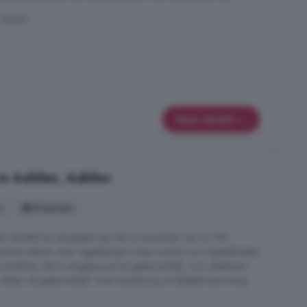
 Aalden
Meer details
in Aalden, Aalden
s
8 kamers
ster hersteld en aangepast aan de woonwensen van nu. Het
istorie ademt, maar tegelijkertijd volop comfort en mogelijkheden
e stookhok, dat is omgebouwd tot gastenverblijf, zich uitstekend
 atelier of gastenverblijf. Ook mantelzorg of dubbele bewoning