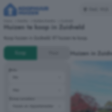
Home
Drenthe
Midden-Drenthe
Zuidveld
Huizen te koop in Zuidveld
Koop huizen in Zuidveld: 87 huizen te koop.
Huizen in Zuidv
Koop
Huur
Prijs
Type woning