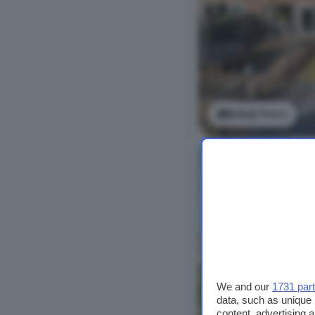
Bekijk foto's
We and our
1731 par
data, such as unique 
content, advertising