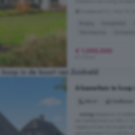
achterkant is de woning verrassend
Oranjekanaal N.Z., 9432 TR, Zu
Berging
Energielabel
Warmtepomp
Zonnepan
€ 1.095.000
€ 5.733/m²
 koop in de buurt van Zuidveld
6-kamerhuis te koop 
148 m²
1 badkamer
...
woning
(slaapkamer en badkam
een heerlijke kavel van 880 m². 
uitgebouwd (aan de tuinzijde met 
gemoderniseerd. Er is centrale v