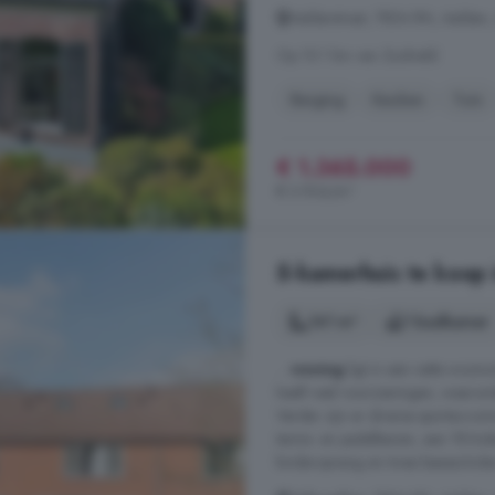
Aelderstraat, 7854 RN, Aalden,
Op 10.1 km van Zuidveld
Berging
Keuken
Tuin
€ 1.365.000
€ 3.934/m²
5-kamerhuis te koop 
141 m²
1 badkamer
...
woning
ligt in een nette woon
heeft veel voorzieningen, waaron
Verder zijn er diverse sportaccom
tennis- en padelbanen, een 18-ho
kinderopvang en twee basisscholen