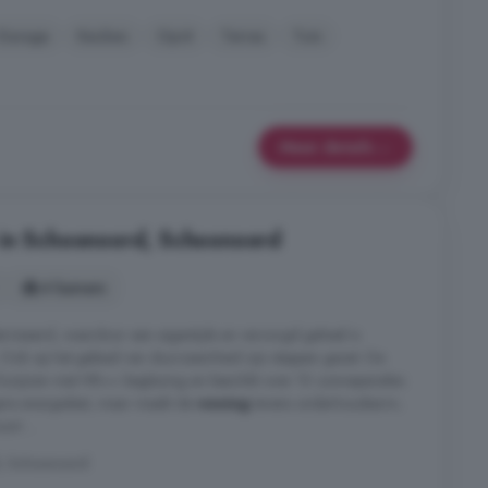
Garage
Keuken
Oprit
Terras
Tuin
Meer details
 in Schoonoord, Schoonoord
4 kamers
niseerd, waardoor een eigentijds en verzorgd geheel is
is. Ook op het gebied van duurzaamheid zijn stappen gezet. De
f kozijnen met HR++ beglazing en beschikt over 10 zonnepanelen.
gere energielast, maar maakt de
woning
tevens onderhoudsarm;
rt ...
d, Schoonoord