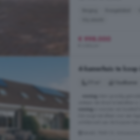
Berging
Energielabel
Vrij uitzicht
€ 998.000
€ 3.853/m²
4-kamerhuis te koop
111 m²
1 badkamer
...
woning
intern grondig gemoder
ontstaan dat direct te betrekken 
woning
is voorzien van kunststo
Dat zorgt niet alleen voor een la
schilderwerk aan de kozijnen behoo
Zetveld, 7848 CX, Schoonoor