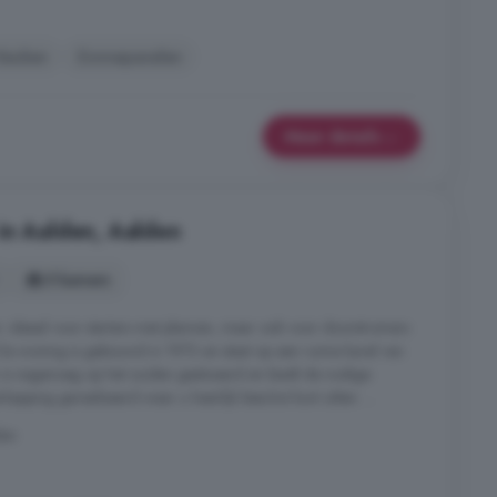
Keuken
Zonnepanelen
Meer details
in Aalden, Aalden
5 kamers
 ideaal voor starters met plannen, maar ook voor doorstromers
De woning is gebouwd in 1973 en staat op een ruime kavel van
s nagenoeg op het zuiden gesitueerd en biedt de nodige
apping gerealiseerd waar u heerlijk beschut kunt zitten. ...
den