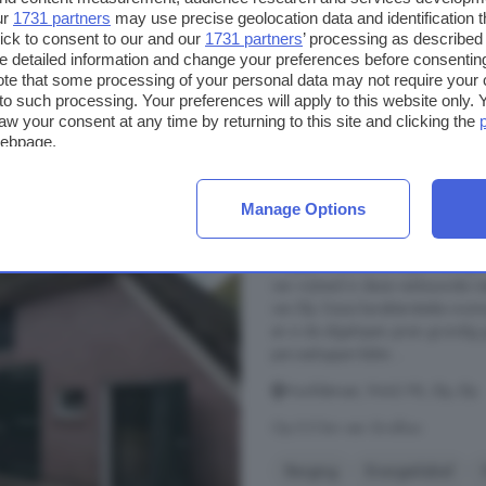
ur
1731 partners
may use precise geolocation data and identification 
ick to consent to our and our
1731 partners
’ processing as described 
detailed information and change your preferences before consenting
€ 1.095.000
te that some processing of your personal data may not require your 
€ 5.733/m²
t to such processing. Your preferences will apply to this website only
aw your consent at any time by returning to this site and clicking the
webpage.
5-kamerhuis te koop i
Manage Options
151 m²
1 badkamer
...
huis
? Deze prachtige woning in 
van vrijheid in deze verbouwde r
van Elp. Deze karakteristieke woni
en is de afgelopen jaren grondig
perceeloppervlakte ...
Hoofdstraat, 9442 PB, Elp, Elp
Op 5.5 km van Grolloo
Berging
Energielabel