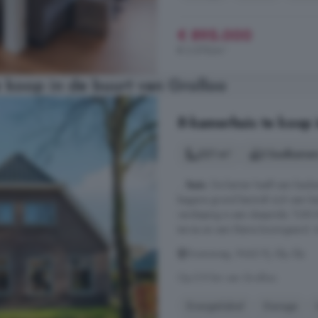
€ 895.000
€ 2.579/m²
 koop in de buurt van Grolloo
8-kamerhuis te koop i
221 m²
2 badkamer
...
huis
. De kamer heeft een keuke
begane grond bevindt zich een ba
verdieping is een slaapvide. TUI
terras en een kleine boomgaard. Ach
Dwarsweg, 9442 PJ, Elp, Elp
Op 5.9 km van Grolloo
Energielabel
Garage