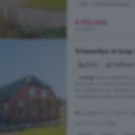
Tuin
Vloerverwarming
€ 975.000
€ 4.688/m²
5-kamerhuis te koop 
223 m²
1 badkamer
...
woning
volop mogelijkheden vo
(eventueel is er nog een perceel v
een unieke kans voor liefhebbers va
museumdorp Orvelte, met karakter
...
Oranjekanaal N.Z., 9441 TC, Ve
Op 8.7 km van Grolloo