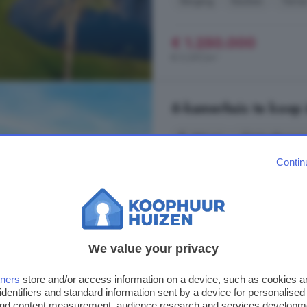
Berging
Keuken
Terra
€ 1.250.000
€ 5.297/m²
6-kamerhuis te koop 
191 m²
2 badkamer
Contin
...
woning
is vanaf 2017 grondig 
andere een slaap- en badkamer o
achterkant is de
woning
verrassen
wordt u ontvangen in een sfeervol
Oranjekanaal N.Z., 9432 TR, Zu
We value your privacy
Op 7.6 km van Grolloo
tners
store and/or access information on a device, such as cookies 
Berging
Energielabel
identifiers and standard information sent by a device for personalised
Warmtepomp
Zonnepan
 and content measurement, audience research and services developm