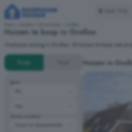
Home
Drenthe
Aa en Hunze
Grolloo
Huizen te koop in Grolloo
Vind jouw woning in Grolloo: 36 huizen te koop met p
Huizen in Grol
Koop
Huur
Prijs
Type woning