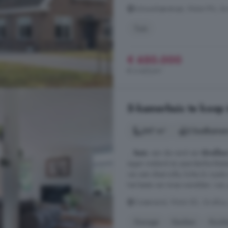
Schoonloërstraat, 9444 PN, Gr
Tuin
€ 650.000
€ 2.425/m²
5-kamerhuis te koop i
347 m²
2 badkamer
...
huis
: aan de rand van
Grollo
eigen weiland en paardenfaciliteite
van een sfeervolle, lichte & roy
het beste van twee werelden: rust,
Oostereind, 9444 XD, Grolloo,
Garage
Keuken
Kooke