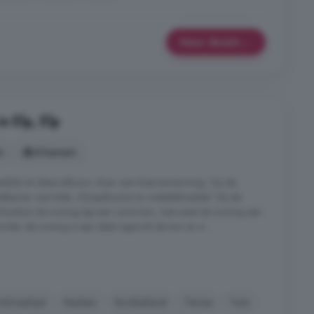
Meer details
n Elp, Elp
s
8 kamers
nblok en sfeervolle pvc vloer met vloerverwarming. Op de
dkamer met toilet, inloopdouche en wastafelmeubel. Op de
N Rondom de woning ligt een ruime tuin, met naast de woning een
ter de woning is een deel ingericht als tuin en is ...
Inloopkast
Keuken
Kookeiland
Terras
Tuin