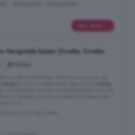
icht
Warmtepomp
Zonnepanelen
Meer details
in Verspreide huizen Orvelte, Orvelte
7 kamers
iële woonstijl met hedendaags comfort en is met zorg en oog
l
woning
én schuren is onderhoudsarm uitgevoerd. De
woning
aal, wat bijdraagt aan duurzaam en toekomstbestendig wonen. De
entree met trapopgang, een ruime woonkamer met open keuken,
tuur en een ...
rspreide huizen Orvelte, Orvelte