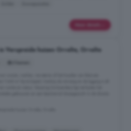
Zolder
Zonnepanelen
Meer details
in Verspreide huizen Orvelte, Orvelte
5 kamers
or wonen, werken, recreëren of het houden van kleinvee
an 7.445 m² bij te kopen). Dankzij de omvang en de ligging is dit
n ruimte en natuur. Situering De boerderij ligt net buiten het
istieke gebouwen en een beschermd dorpsgezicht. In de directe
rspreide huizen Orvelte, Orvelte