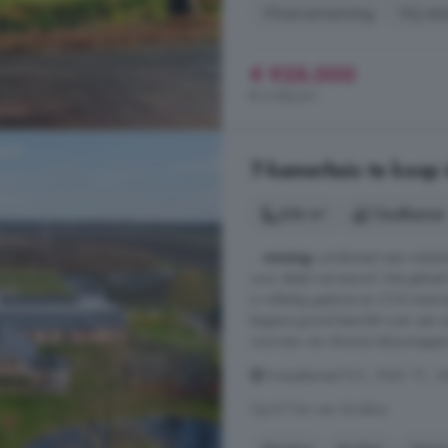
Vloerverwarming
Vrij uitz
€ 925.000
€ 4.186/m²
7-kamerhuis te koop 
236 m²
1 badkamer
...
woning
combineert een industr
voor detail vernieuwd. Het gehee
is volledig gasloos en CO2-neutr
begane grond beschikt over een 
voorzien van diverse inbouwappara
Oranjekanaal N.Z., 9441 TC, Ve
Op 8.7 km van Grolloo