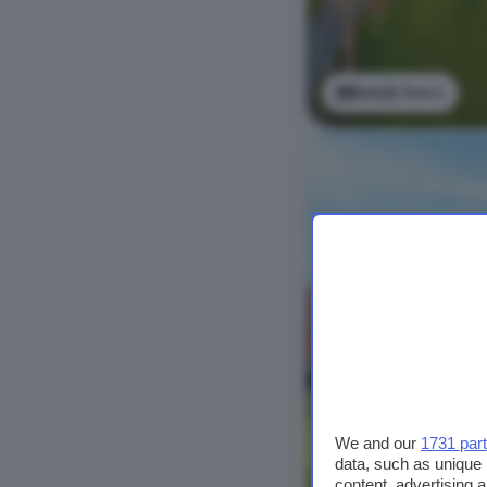
Bekijk foto's
We and our
1731 par
data, such as unique 
content, advertising