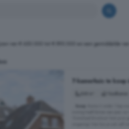
rijzen van € 650.000 tot € 895.000 en een gemiddelde va
loo
7-kamerhuis te koop i
268 m²
1 badkamer
...
koop
: Ruime 2 onder 1 kap wo
woning heeft binnen een paar uur
'Download Brochure' kom je er ge
omgeving! Hier kun je ook zelf mak