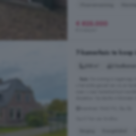
Vloerverwarming
Warmt
€ 825.000
€ 5.464/m²
7-kamerhuis te koop i
208 m²
2 badkamer
...
huis
. De woning is nagenoeg vo
u het echte gevoel van vrij en lan
waar u naar hartenlust kunt wandel
dorpshuis. Op slechts 4 kilometer a
Boerstraat, 9442 PG, Elp, Elp
Op 5.7 km van Grolloo
Berging
Energielabel