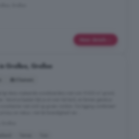
olloo, Grolloo
Meer details
n Grolloo, Grolloo
s
5 kamers
o
ligt deze vrijstaande woonboerderij met ruim 9.000 m² grond,
n. Vanuit je keuken kijk je uit over het land, en binnen geniet je
ale woonkamer met zicht op groen rondom. De ligging combineert
 privacy en natuur, met de levendigheid van ...
 Grolloo
iland
Terras
Tuin