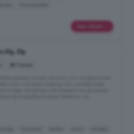
epomp
Zonnepanelen
Meer details
n Elp, Elp
s
7 kamers
lledig geïsoleerd en biedt veel privacy. Door de ligging ervaart
delijk wonen. In de directe omgeving vindt u prachtige bossen
en en fietsen. Elp heeft een actief dorpsleven met een levendig
fstand ligt het gezellige brinkdorp Westerbork, met ...
Garage
Inloopkast
Keuken
Sauna
Schuifpui