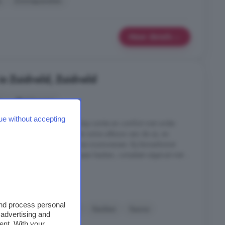
s
Zonnepanelen
Meer details
in Zuidveld, Zuidveld
s
6 kamers
ue without accepting
gerenoveerd en biedt nu volop ruimte en comfort met onder
p de begane grond. Door de ruime uitbouw aan de zij- en
d ruim en ideaal voor diverse woonwensen. Bij binnenkomst
le living met een moderne open keuken, compleet uitgerust met ...
idveld, Zuidveld
and process personal
Garage
Gerenoveerd
Keuken
Sauna
 advertising and
elen
ent. With your