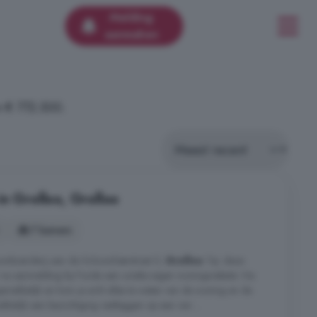
Melding
aanmaken
n € 772.500.
n Grolloo, Grolloo
7 kamers
onboerderij aan de Schoonloërstraat 5,
Grolloo
Tip: deze
 na aanmelding bij Funda een unieke eigen woningwebsite. Via
makkelijk en kom je echt alles te weten van de woning en de
kelijk een bezichtiging vastleggen op een van ...