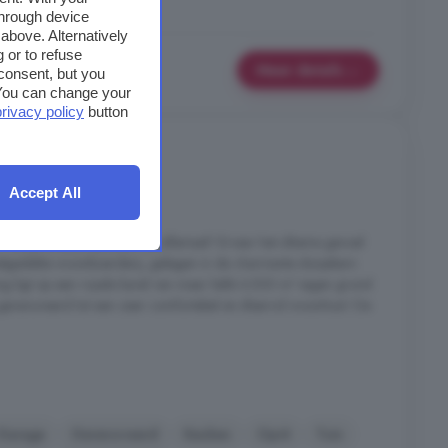
through device
above. Alternatively
 or to refuse
Meer details
consent, but you
. You can change your
privacy policy
button
n Elp, Elp
Accept All
5 kamers
het pittoreske Elp biedt het allemaal! Ervaar het ultieme gevoel
ietgedekte woonboerderij, gelegen in de charmante dorpskern
ng ligt op een royale kavel van maar liefst 4.530 m² eigen grond
 gerenoveerd tot een zeer comfortabel en sfeervol woonhuis! De
Garage
Gerenoveerd
Keuken
Oprit
Tuin