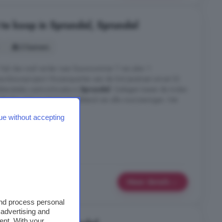
te koop in Sprundel, Sprundel
3 kamers
ijk dan snel verder naar bouwnummer 7 van plan 't
ieuwbouwproject t Rozenquartier aan de Sint Janstraat omvat 22
teristieke centrumlocatie in
Sprundel
. Gelegen tussen de molen
dit plan zich op steenworp afstand van alle voorzieningen. Het
e Sint Janstraat ...
ue without accepting
Sprundel
Parkeerplaats
Meer details
and process personal
 advertising and
ent. With your