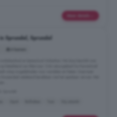
Meer details
in Sprundel, Sprundel
4 kamers
 winkelaanbod en basisschool Vinkenbos. Het dorp beschikt over
gt op fietsafstand van Etten-Leur. Ook natuurgebied De Pannenhoef
biedt volop mogelijkheden voor wandelen en fietsen. Daarnaast
n Roosendaal uitstekend bereikbaar met het openbaar vervoer. Met
en ...
, Sprundel
en
Oprit
Rolluiken
Tuin
Vrij uitzicht