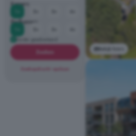
Kamers
1+
2+
3+
4+
Badkamers
1+
2+
3+
4+
Eerder geadverteerd
Bekijk foto's
Zoeken
Zoekopdracht opslaan