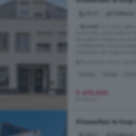
6-kamerhuis te koop 
136 m²
1 badkamer
...
Sprundel
. De woning is gebo
bouwkwaliteit, goede isolatie en
een praktische indeling met veel 
complete keuken, drie ruime slaa
woning ligt in een rustige en veil
Thornerstraat, 4714 CE, Sprund
Berging
Garage
Inloo
€ 475.000
€ 3.493/m²
5-kamerhuis te koop 
138 m²
1 badkamer