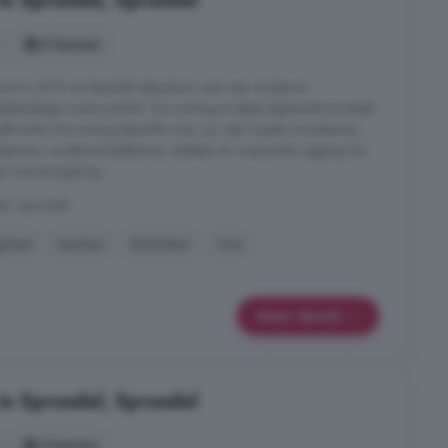
in Sprundel, Sprundel
6 kamers
uwd in 2010 en beschikt daardoor over een moderne
 hedendaags wooncomfort. De woning is netjes afgewerkt en biedt
leefruimte. De woning beschikt over o.a. een royale woonkamer,
pkamers, moderne badkamer, toiletten en wasruimte. Ligging De
ige woonomgeving ...
el, Sprundel
pkast
Keuken
Rolluiken
Tuin
Meer details
in Sprundel, Sprundel
5 kamers