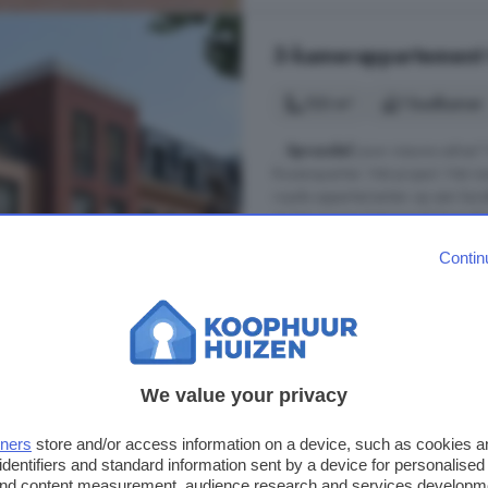
3-kamerappartement 
123 m²
1 badkamer
...
Sprundel
jouw nieuwe adres? K
Rozenquartier. Het project: Het n
royale appartementen op een karak
en het groene Fatimapark bevindt 
nieuwe appartementencomplex aan d
Contin
Parklaan, 4714 EW, Sprundel, 
Energielabel
Nieuwbouw
€ 527.500
We value your privacy
€ 4.289/m²
tners
store and/or access information on a device, such as cookies 
identifiers and standard information sent by a device for personalised
 and content measurement, audience research and services developm