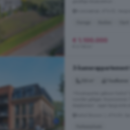
gezellige dorpscentrum ...
Krommestraat, 4714 ES, Verspre
Garage
Keuken
Oprit
€ 1.100.000
€ 6.748/m²
3-kamerappartement 
123 m²
1 badkamer
't Rozenquartier gebouw Kerkuil T
noorden gelegen. Bouwnummer 7: -
slaapkamers! - eigen bergruimte en
Kerkuil (Bouwnr. ), 4714 EH, Sp
Parkeerplaats