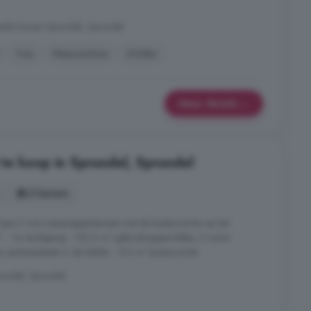
ide huizen Sprundel, Sprundel
Tuin
Wasmachine
Zolder
Meer details
te koop in Sprundel, Sprundel
3 kamers
ype 2 ruim tussenappartement met de buitenruimte op het
 1e verdieping - 123,5 m² gebruiksoppervlakte, 2 ruime
 parkeerplaats in de kelder - 9,2 m² buitenruimte
rundel, Sprundel