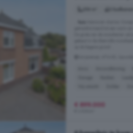
254 m²
2 badkamer
...
huis
historie én charme. Oorsp
getransformeerd tot een warm en 
De grote van de woonkamer zal je 
gebeurt in de sfeervolle woonkeuk
op de begane grond ...
Sint Janstraat, 4714 ED, Sprund
Airco
Airconditioning
Garage
Keuken
Laad
Vrij uitzicht
Zolder
Zo
€ 899.000
€ 3.539/m²