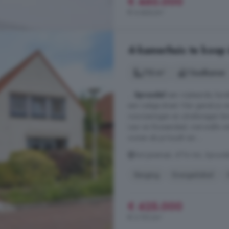
€ 460.000
€ 4.466/m²
4-kamerhuis te koop 
113 m²
1 badkamer
...
Sprundel
een vrijstaande, kara
een rustige straat. Hier geniet je
voorzieningen en uitvalswegen bi
Leur en Roosendaal, met snelle ve
wonen als je houdt van ...
Sint Janstraat, 4714 AA, Sprund
Berging
Energielabel
€ 425.000
€ 3.761/m²