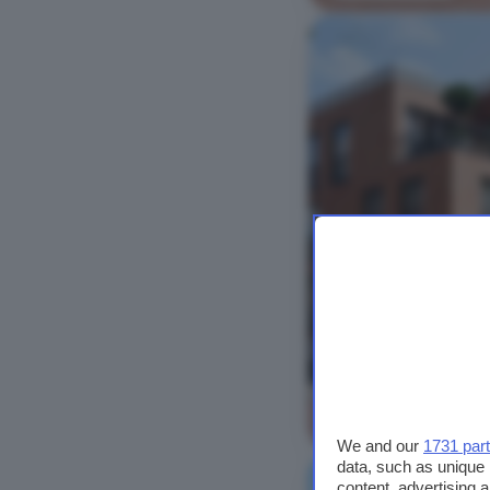
Bekijk foto's
We and our
1731 par
data, such as unique 
content, advertising