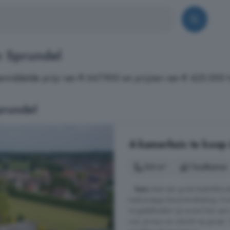
n Sprundel
emiddelde prijs van € 647.900 en prijzen van € 425.000 
prundel
4-kamerhuis te koop 
163 m²
1 badkamer
...
huis
staat een grote bedrijfsloo
toekomstige (her)ontwikkeling. Kor
mogelijkheden! Je woont hier aan
rust, privacy en uitzicht op groen.