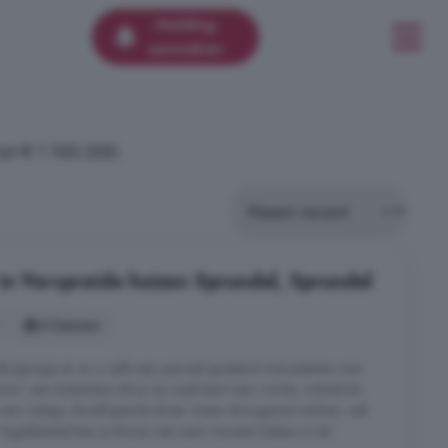
Melding
aanmaken
tot € 1.100.000.
in Verspreide huizen Sprundel, Sprundel
4 kamers
ds/garage en er is zelfs een perceel grasland met potentie voor
tom: een buitenkans als je op zoek bent naar ruimte, vrijheid én
 een rustige, doodlopende straat. Geen doorgaand verkeer, wél
 Tegelijkertijd ben je binnen een paar minuten fietsen in het