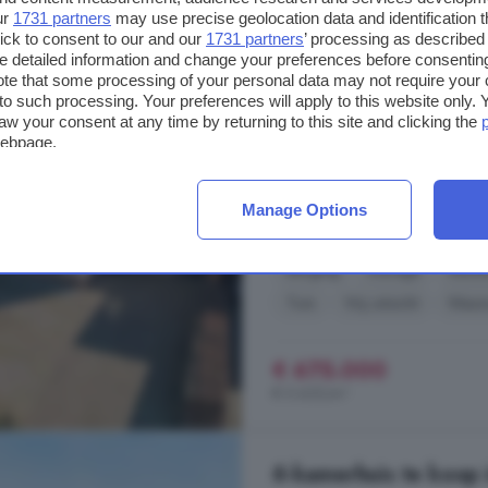
5-kamerhuis te koop 
ur
1731 partners
may use precise geolocation data and identification 
ick to consent to our and our
1731 partners
’ processing as described 
120 m²
2 badkamer
detailed information and change your preferences before consenting
te that some processing of your personal data may not require your 
...
huis
alles voor comfortabel gezi
t to such processing. Your preferences will apply to this website only
straat, midden in het centrum van
aw your consent at any time by returning to this site and clicking the
webpage.
achterzijde. Alle dagelijkse voorzi
scholen, horeca en sportfaciliteite
Roosendaal, Breda of de A58. Do
Manage Options
Sint Janstraat, 4714 EK, Sprunde
Berging
Garage
Keuk
Tuin
Vrij uitzicht
Wasm
€ 675.000
€ 5.625/m²
6-kamerhuis te koop 