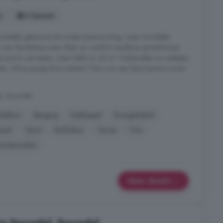
s
6 kamers
ronkelijk gebouwd als onderwijzerswoning, maar inmiddels
ruim familiehuis waar sfeer en comfort naadloos samenkomen.
enorm verrassen, maar liefst ca. 60 m². Kokkerellen en ontbijten
en. Wil je graag thuis werken? Dan is er een fijne kantoorruimte
el, Sprundel
Balkon
Berging
Dakkapel
Energielabel
paal
Oprit
Rolluiken
Terras
Tuin
nnepanelen
Meer details