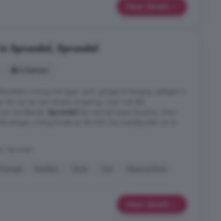
Meer details
in Sprundel, Sprundel
4 kamers
kteristieke woning met eigen oprit, garage en berging, gelegen in
 van de rust van een dorpse omgeving, maar met alle
nnen handbereik.
Sprundel
ligt centraal tussen Rucphen, Etten-
rbindingen richting Breda en de A58. Een heerlijke plek om te
el, Sprundel
Garage
Keuken
Oprit
Tuin
Wasmachine
Meer details