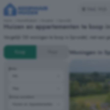
Home
Noord-Brabant
Rucphen
Sprundel
Huizen en appartementen te koop i
Vergelijk 130 woningen te koop in Sprundel, met een g
Woningen in S
Koop
Huur
Prijs
Type woning