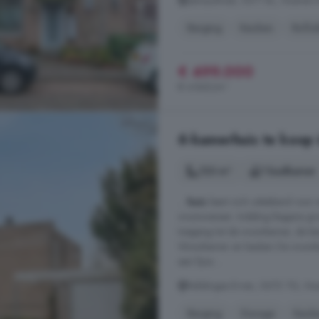
Jasmijnstraat, 5671 BL, Nuene
Berging
Keuken
Rollu
€ 499.000
€ 4.845/m²
6-kamerhuis te koop
123 m²
1 badkamer
...
huis
leent zich uitstekend voor
woonwensen. Indeling Begane grond
toegang tot de woonkamer, de berg
Woonkamer en keuken De woonkame
een fijne ...
Refelingse Erven, 5672 TG, Nu
Berging
Garage
Keuk