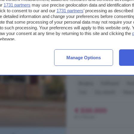
ur
1731 partners
may use precise geolocation data and identification 
6-kamerhuis te koop
ick to consent to our and our
1731 partners
’ processing as described 
detailed information and change your preferences before consenting
te that some processing of your personal data may not require your 
143 m²
1 badkamer
t to such processing. Your preferences will apply to this website only
aw your consent at any time by returning to this site and clicking the
...
Nuenen
Aan de groene, brede
webpage.
hoekwoning: een heerlijk licht en r
tuinkamer en een zonnige achtertui
wijk met vrij uitzicht aan de voor
Manage Options
diverse uitvalswegen richting Eindh
Refeling, 5672 CK, Nuenen-Zu
Berging
Dakkapel
Keu
Tuin
Vrij uitzicht
Wasm
€ 530.000
€ 3.706/m²