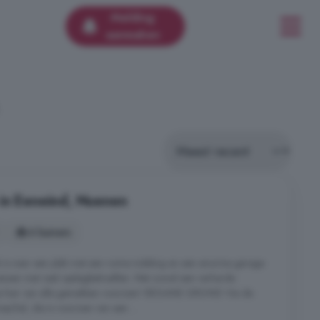
Melding
aanmaken
in Eeneind, Nuenen
4 kamers
 is naar een plek met een ruime indeling en een enorme garage
mensen met veel opslagbehoeften. Met zowel een verharde
en je hier van alle gemakken voorzien! BEGANE GROND Via de
e/hal, die is voorzien van een ...