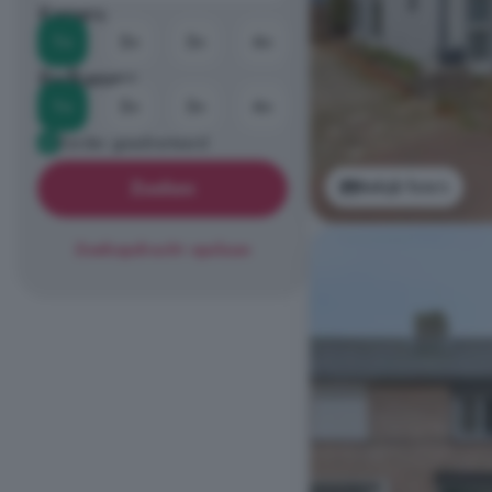
Kamers
1+
2+
3+
4+
Badkamers
1+
2+
3+
4+
Eerder geadverteerd
Bekijk foto's
Zoeken
Zoekopdracht opslaan