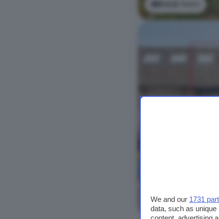
Bekijk foto's
We and our
1731 par
Bekijk foto's
data, such as unique 
content, advertising