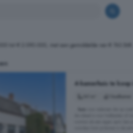
.000 tot € 2.090.000, met een gemiddelde van € 763.568.
nen
4-kamerhuis te koop 
141 m²
1 badkamer
...
huis
voor iedereen die op zoek
die ideaal is voor hobbyisten of 
voortuin als een eigen oprit, b
voordeur kom je binnen in de entre