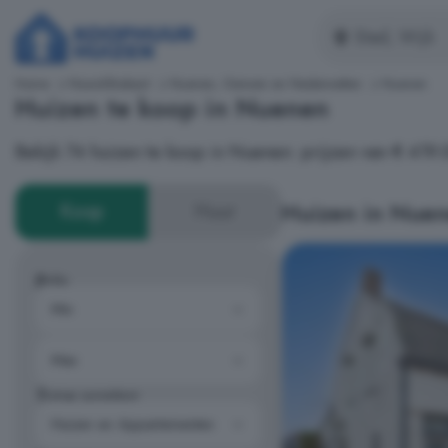
Home
Noord-Brabant
Nuenen, Gerwen en Nederwetten
Nuenen
Huizen te koop in Nuenen
Bekijk 74 huizen te koop in Nuenen: prijzen van € 419
Huizen in Nue
Koop
Huur
Prijs
Type woning