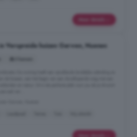
Meer details
 in Verspreide huizen Gerwen, Nuenen
s
5 kamers
mbinatie. De woning heeft een opvallende landelijke uitstraling en
van de bossen, aan het begin van een doodlopende weg met aan
weilanden en natuur. Dit is de perfecte plek voor jou als je droomt
perceel van ...
uizen Gerwen, Nuenen
Laadpaal
Terras
Tuin
Vrij uitzicht
Meer details