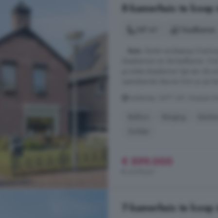
8-kamerhuis te koop
147 m²
1 badkamer
...
huis
. Eerste verdieping Overlo
slaapkamers en de badkamer. Ook
grootste slaapkamer ligt aan de ac
openslaande deuren kom je op het b
Kerkstraat, 5671 GP, Nuenen-
Balkon
Berging
Keuke
Zolder
€ 599.000
€ 4.075/m²
7-kamerhuis te koop