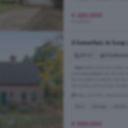
€ 450.000
€ 3.659/m²
5-kamerhuis te koop
167 m²
2 badkamer
...
huis
biedt precies die unieke co
is prachtig gelegen aan de rand 
de voorzijde vrij uitzicht over de 
van ruimte, rust en privacy op een 
Rullen, 5674 RA, Verspreide h
Airco
Garage
Keuken
€ 950.000