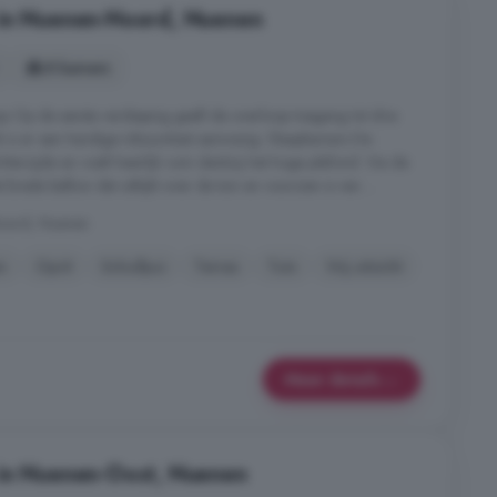
 in Nuenen-Noord, Nuenen
8 kamers
op Op de eerste verdieping geeft de overloop toegang tot drie
 is er een handige inbouwkast aanwezig. Slaapkamers De
hterzijde en voelt heerlijk ruim dankzij het hoge plafond. Via de
rede balkon dat uitkijkt over de tuin en voorzien is van ...
Noord, Nuenen
n
Oprit
Schuifpui
Terras
Tuin
Vrij uitzicht
Meer details
 in Nuenen-Oost, Nuenen