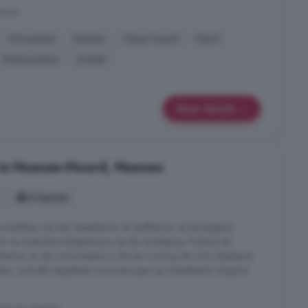
uenen
Inloopkast
Keuken
Open haard
Oprit
Wasmachine
Zolder
Meer details
 in Nuenen-Noord, Nuenen
6 kamers
he indeling met een slaapkamer en badkamer op de begane
om en meerdere slaapkamers op de verdieping. Dankzij de
kamer en de ruime keuken is dit een woning die zich uitstekend
sen, met alle dagelijkse voorzieningen op loopafstand. Begane