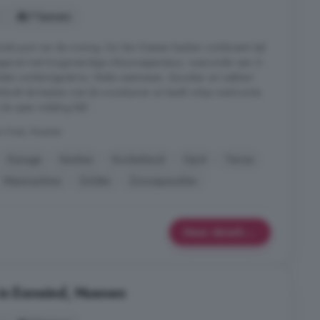
7 kamers
trale punt van de woning. De Van Diessen keuken combineert stijl
g uitgerust met hoogwaardige inbouwapparatuur, waaronder een 6-
 Miele combimagnetron, Miele vaatwasser, Quooker en Liebherr
verbindt de keuken met de woonkamer en biedt volop werkruimte
 open indeling blijf ...
n-Oost, Nuenen
Garage
Keuken
Kookeiland
Oprit
Terras
Wasmachine
Zolder
Zonnepanelen
Meer details
in Eeneind, Nuenen