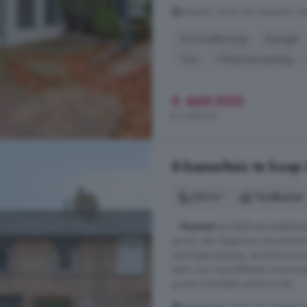
Eeneind, 5674 VR, Eeneind, N
Airconditioning
Garage
Tuin
Vloerverwarming
€ 469.000
€ 3.326/m²
6-kamerhuis te koop
103 m²
1 badkamer
...
Nuenen
en biedt een praktisc
grond, een diepe tuin met achter
inpandige berging, de lichte woon
leent voor verschillende woonwen
grond Overdekte entree & hal ...