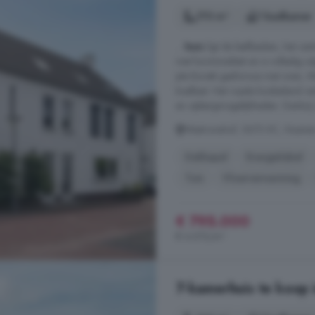
170 m²
1 badkamer
...
huis
ligt de leefkeuken, het cen
met functionaliteit en is volledi
pits Boretti gasfornuis met oven,
koelkast. Het royale kookeiland 
en opbergmogelijkheden. Dankzij de
Wastronahof, 5673 KC, Nuene
Dakkapel
Energielabel
Tuin
Vloerverwarming
€ 795.000
€ 4.676/m²
7-kamerhuis te koop 