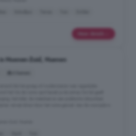
n-Noord, Nuenen
iken
Schuifpui
Terras
Tuin
Zolder
Meer details
 in Nuenen-Zuid, Nuenen
6 kamers
 iemand die het graag wil moderniseren naar eigentijdse
 Hal Via de ruime oprit bereik je de entree. De hal geeft
ing, het toilet, de meterkast en een praktische inbouwkast.
r verrast direct door het ruime gevoel. Aan de voorzijde is
enen-Zuid, Nuenen
en
Oprit
Tuin