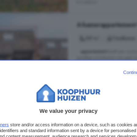
€ 5.689/m²
4-kamerappartement 
107 m²
1 badkamer
...
appartement
biedt een woonop
gezellige woonkamer met open haar
een lager energieverbruik en meer
voor lange zomeravonden. Ontde
Contin
winkelvoorzieningen, horeca en gez
Vincent van Goghstraat, 5671
Berging
Dakterras
Ene
We value your privacy
€ 458.500
€ 4.285/m²
tners
store and/or access information on a device, such as cookies 
identifiers and standard information sent by a device for personalised
 and content measurement, audience research and services developm