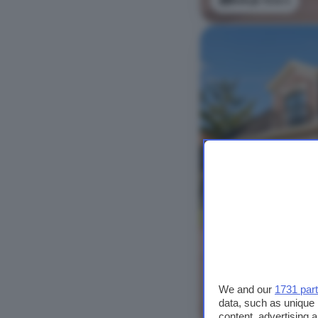
Bekijk foto's
We and our
1731 par
data, such as unique 
Bekijk foto's
content, advertising