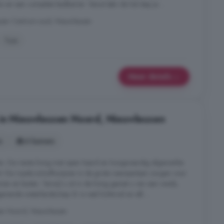
s en een complete badkamer. Vanuit één de hal stap je ...
usen Centrum-zuid, Nieuwleusen
Tuin
Meer details
 in Nieuwleusen Noord, Nieuwleusen
s
6 kamers
en. De riante living met open haard en hoogwaardig afgewerkte
uit. De royale schuifkozijnen in de grote raampartijen zorgen voor
n en buiten. Terwijl u zit in de living geniet u van een weids,
evende waterlandschap. Er is veel lichtinval en elk ...
sen Noord, Nieuwleusen