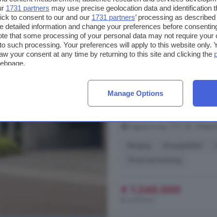
ur
1731 partners
may use precise geolocation data and identification 
ick to consent to our and our
1731 partners
’ processing as described 
7-kamerhuis te koop
detailed information and change your preferences before consenting
te that some processing of your personal data may not require your 
t to such processing. Your preferences will apply to this website only
205 m²
1 badkamer
aw your consent at any time by returning to this site and clicking the
webpage.
...
Nieuwleusen
Aan de Dagpau
villa uit 2020 met een woonopperv
768 m². Deze stijlvolle woning bi
Manage Options
wonen met energielabel A+++ bent
bevindt zich ...
Dagpauwoog, 7711 ZE, Wester
Berging
Energielabel
Vloerverwarming
€ 1.245.000
€ 6.073/m²