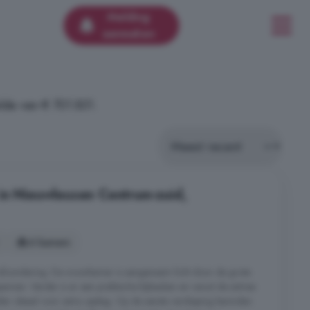
Melding
aanmaken
lde van € 701.831.
in Nieuwleusen Centrum-zuid,
6 kamers
 afzondering. De woonkamer is aangenaam licht door de grote
spannen. Verder is er een praktische bijkeuken en vanuit de entree
lder ideaal voor extra opslag. Op de eerste verdieping bevinden