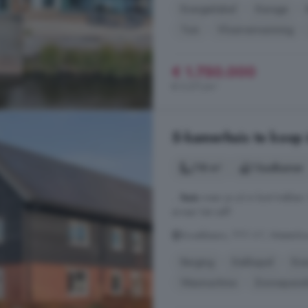
Energielabel
Garage
Tuin
Vloerverwarming
€ 1.750.000
€ 5.271/m²
5-kamerhuis te koop
118 m²
1 badkamer
...
huis
waar je zó in kunt trekken
ervaar het zelf!
Snoekbaars, 7711 VT, Westerb
Berging
Dakkapel
Ene
Wasmachine
Zonnepane