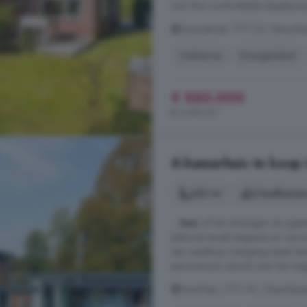
zich drie comfortabele slaapkamer
Acaciastraat, 7711 KZ, Nieuwle
Dakterras
Energielabel
€ 550.000
€ 3.691/m²
6-kamerhuis te koop
332 m²
2 badkamer
...
huis
of het ontvangen van gast
plafonds straalt elegantie en rust 
een naadloze overgang tussen binne
panoramisch uitzicht over het rustg
Vijverlaan, 7711 HC, Nieuwleu