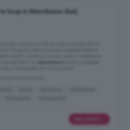
te koop in Nieuwleusen Zuid,
de eerste verdieping en heeft een totaal woonoppervlak incl.
eling: Entree/hal; toilet met fonteintje; betegelde badkamer
bbele wastafel; woonkamer met open keuken; 2 slaapkamers;
n inpandig balkon. Het
appartement
met een energielabel
rming, 9 zonnepanelen en wordt verwarmd ...
wleusen Zuid, Nieuwleusen
elabel
Keuken
Nieuwbouw
Parkeerplaats
Warmtepomp
Zonnepanelen
Meer details