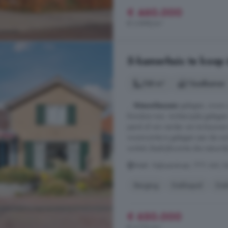
€ 460.000
€ 3.898/m²
5-kamerhuis te koop 
138 m²
1 badkamer
...
Nieuwleusen
gelegen, woon-/
Rondom tuin. Achterzijde gelegen
pand of om verder om te bouwen 
woonruimte is gelegen aan de recht
winkel-/bedrijfsruimte die natuurlij
Weth. Nijboerstraat, 7711 AM, 
Berging
Dakkapel
Dak
€ 650.000
€ 4.710/m²