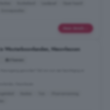
Keuken
Kookeiland
Laadpaal
Open haard
Zonnepanelen
Meer details
 in Westerbouwlanden, Nieuwleusen
5 kamers
. Nieuwsgierig geworden? Bel ons voor een bezichtiging en
ouwlanden, Nieuwleusen
rgielabel
Keuken
Tuin
Vloerverwarming
len