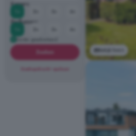
Kamers
1+
2+
3+
4+
Badkamers
1+
2+
3+
4+
Eerder geadverteerd
Bekijk foto's
Zoeken
Zoekopdracht opslaan