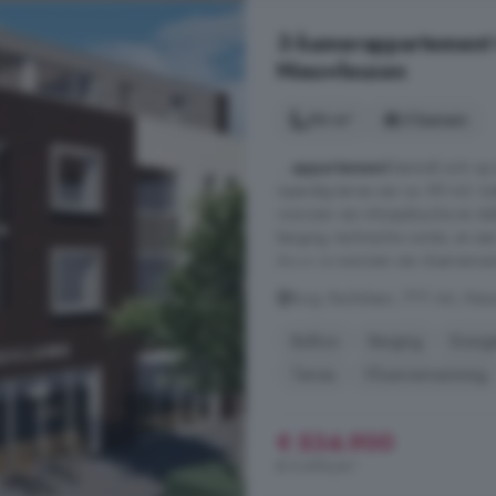
3-kamerappartement 
Nieuwleusen
94 m²
3 kamers
...
appartement
bevindt zich op 
inpandig terras van ca. 99 m2. Ind
voorzien van inloopdouche en du
berging; technische ruimte; en ee
A+++ is voorzien van vloerverwa
Burg. Backxlaan, 7711 AA, Nieu
Balkon
Berging
Energi
Terras
Vloerverwarming
€ 534.900
€ 5.690/m²