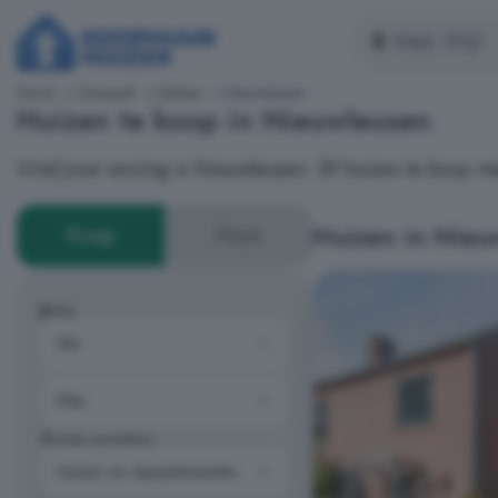
Home
Overijssel
Dalfsen
Nieuwleusen
Huizen te koop in Nieuwleusen
Vind jouw woning in Nieuwleusen: 39 huizen te koop me
Huizen in Nieu
Koop
Huur
Prijs
Type woning