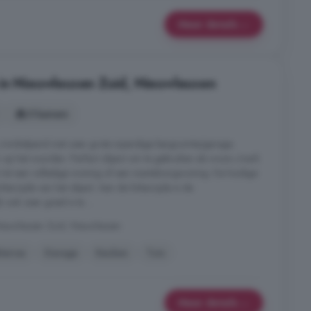
Meer details
in Nieuwleusen Zuid, Nieuwleusen
5 kamers
winkelpand met zeer grote inpandige bergruimte/garage.
 op het noorden. Perfect object om te gebruiken als woon-/werk
tot een volledige woning of een mantelzorgwoning. De huidige
erzijde van het object. Aan de linkerzijde is de
k ook zeer goed is te ...
Nieuwleusen Zuid, Nieuwleusen
terras
Garage
Keuken
Tuin
Meer details