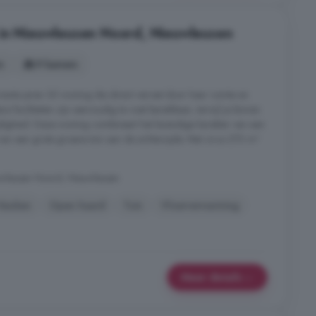
 in Nieuwleusen Noord, Nieuwleusen
s
9 kamers
ante jaren 30 woning die direct verrast door haar ruimte en
e faciliteiten zijn eenvoudig te voet bereikbaar, terwijl je binnen
ijdigheid. Deze woning combineert het levendige karakter van een
t van een grote groene tuin aan de achterzijde. Met circa 270 m²
uwleusen Noord, Nieuwleusen
Keuken
Open haard
Tuin
Vloerverwarming
Meer details