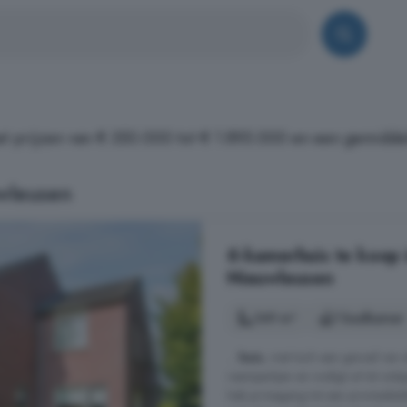
t prijzen van € 350.000 tot € 1.895.000 en een gemidde
wleusen
6-kamerhuis te koop 
Nieuwleusen
149 m²
1 badkamer
...
huis
, met toch een gevoel van
raampartijen en nodigt uit tot ont
heb je toegang tot een provisieke