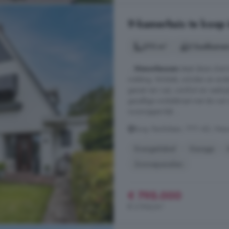
9-kamerhuis te koop
270 m²
2 badkamer
...
Nieuwleusen
staat deze charm
indeling. Winkels, scholen en ander
geniet van rust, comfort en veelz
gezellige winkelstraat met de rus
woonoppervlak ...
Burg. Backxlaan, 7711 AD, Nie
Energielabel
Garage
Zonnepanelen
€ 795.000
€ 2.944/m²