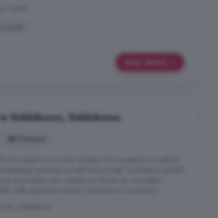
um, Hellum
j uitzicht
Meer details
 in Siddeburen, Siddeburen
4 kamers
le hal nodigt uit om verder te lopen. De woonkamer is praktisch
aampartijen waardoor je veel lichtinval hebt. De keuken is parallel
imte om te koken voor vrienden en familie, om vervolgens
tafel welke gesitueerd is tussen de keuken en woonkamer ...
uren, Siddeburen