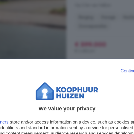
Op 2 km van Hellum
Berging
Garage
Keuk
Zonnepanelen
€ 599.000
€ 3.483/m²
Contin
5-kamerhuis te koop 
132 m²
1 badkamer
...
woning
uit 2006 aan de Taco 
energiezuinigheid dankzij de aan
We value your privacy
slaapkamers, een vernieuwde keuke
ideale gezinswoning. Daarnaast i
tners
store and/or access information on a device, such as cookies 
de
woning
...
identifiers and standard information sent by a device for personalised
 and content measurement, audience research and services developm