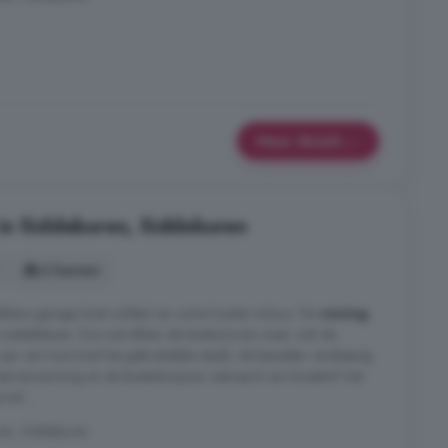
Meer details
in Siddeburen, Siddeburen
6 kamers
ikbare garage (met zolder) en ruime houten schuur. De
woning
etselstenen. Dus niet alleen de buitenmuren maar ook de
jn van hout (niet het gebruikelijke staal), de beneden verdieping
erverwarming en de buitenkozijnen uiteraard van kunststof met
md ...
n, Siddeburen