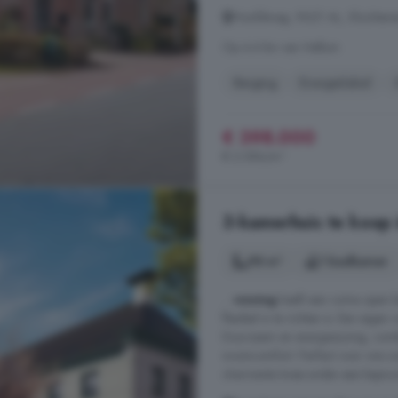
Hoofdweg, 9621 AL, Slochteren
Op 4.4 km van Hellum
Berging
Energielabel
€ 398.000
€ 2.084/m²
3-kamerhuis te koop 
98 m²
1 badkamer
...
woning
heeft een ruime open 
flexibel in te richten is. Een eigen
Duurzaam en energiezuinig, com
wooncomfort. Perfect voor wie z
charmante twee-onder-een-kapwonin