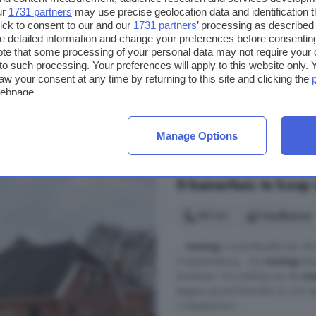
Taco Haringastraat, 9626 TM, 
ur
1731 partners
may use precise geolocation data and identification 
Op 3.4 km van Hellum
ick to consent to our and our
1731 partners
’ processing as described 
detailed information and change your preferences before consenting
te that some processing of your personal data may not require your 
Berging
Dakkapel
Ga
t to such processing. Your preferences will apply to this website only
Wasmachine
Zolder
Z
aw your consent at any time by returning to this site and clicking the
webpage.
€ 439.500
€ 3.330/m²
Manage Options
5-kamerhuis te koop 
191 m²
1 badkamer
...
woning
in boerderijstijl aan d
Fraeylemaborg, . De
woning
besc
landerijen. De indeling van de
wo
begane grond bevinden er zich ee
3 slaapkamers ...