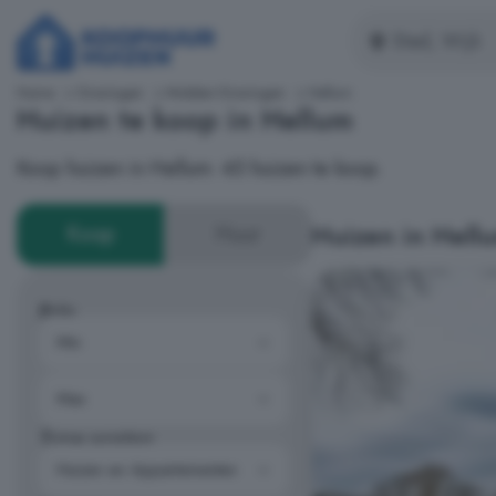
Home
Groningen
Midden-Groningen
Hellum
Huizen te koop in Hellum
Koop huizen in Hellum: 45 huizen te koop.
Huizen in Hell
Koop
Huur
Prijs
Type woning