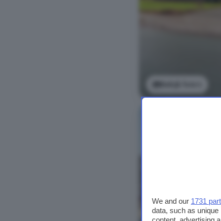
Bekijk foto's
We and our
1731 par
data, such as unique 
content, advertising