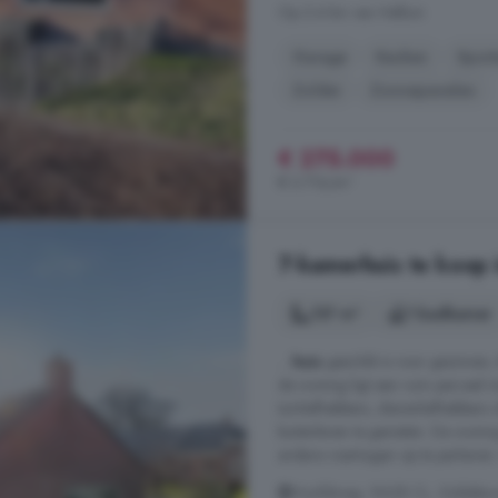
Op 2.4 km van Hellum
Garage
Keuken
Sport
Zolder
Zonnepanelen
€ 275.000
€ 3.716/m²
7-kamerhuis te koop 
137 m²
1 badkamer
...
huis
geschikt is voor gezinnen,
de woning ligt een ruim perceel m
tuinliefhebbers, dierenliefhebbers
buitenleven te genieten. De wonin
andere voertuigen op te parkeren. 
Hoofdweg, 9628 CL, Siddebur