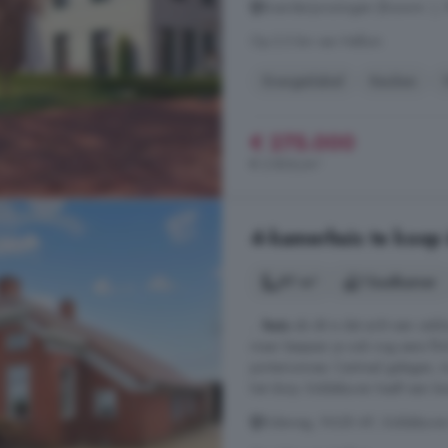
Boerderijwoningen (Bouwnr. ),
Op 2.3 km van Hellum
Energielabel
Keuken
€ 275.000
€ 2.806/m²
4-kamerhuis te koop
97 m²
1 badkamer
...
huis
als dit is dat echt een zeld
maar bespaar je ook nog eens fli
portemonnee. Centraal gelegen, to
het dorp. Siddeburen heeft een le
Eideweg, 9628 AP, Siddeburen