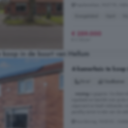
Populierenlaan, 9627 PK, Hell
Energielabel
Oprit
Vri
€ 259.000
€ 3.120/m²
 koop in de buurt van Hellum
4-kamerhuis te koop
74 m²
1 badkamer
...
woning
is gegeven. De sfeervol
ingedeeld en beschikt over grote r
uitgevoerd en biedt voldoende ru
gezellig samen te eten aan de eet
Noorderweg, 9628 BC, Siddeb