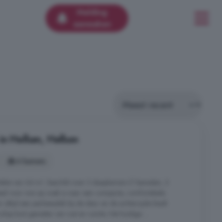
Melding
aanmaken
in Hellum, Hellum
4 kamers
kte van 64 m², beschikt over 3 slaapkamers (1 beneden, 2
deaal voor wie op zoek is naar een compacte, comfortabele
r altijd een parkeerplek bij de deur en de achterzijde biedt
lop kunt genieten van rust en ruimte. Het huidige ...