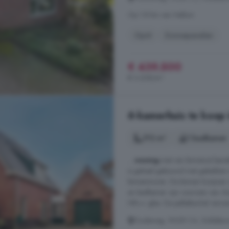
Op 1.8 km van Hellum
Oprit
Zonnepanelen
€ 439.500
€ 3.208/m²
6-kamerhuis te koop 
172 m²
1 badkamer
...
woning
met van binnenuit bere
is geheel gebouwd met gebakken m
binnenmuren. De binnen kozijnen zi
en badkamer zijn voorzien van vlo
HR++ glas. De pelletkachel verwar
Oudeweg, 9628 CA, Siddebure