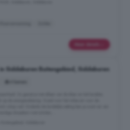
 9628, Siddeburen, Siddeburen
Vloerverwarming
Zolder
Meer details
 in Siddeburen Buitengebied, Siddeburen
4 kamers
zaamheid. Zo geniet je niet alleen van de sfeer en het karakter,
nk op de energierekening. Goed voor het milieu én voor de
ch volop rust! Ondanks de landelijke setting ben je nooit ver van
vendige dorpskern met scholen, ...
 Buitengebied, Siddeburen