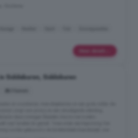
, Slochteren
Garage
Keuken
Oprit
Tuin
Zonnepanelen
Meer details
in Siddeburen, Siddeburen
3 kamers
keuken en woonkamer, twee slaapkamers en een grote zolder die
 voortuin zorgt voor privacy en een uitnodigende uitstraling.
bineren deze woningen klassieke charme met modern
oekt naar karakter én gemak. Twee-onder-een-kapwoning Vier
g worden gebouwd in de karakteristieke boerderijstijl, met ...