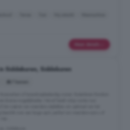
school
Terras
Tuin
Vrij uitzicht
Wasmachine
Meer details
in Siddeburen, Siddeburen
7 kamers
 thuiswerkers of levensloopbestendig wonen. Buitenleven Rondom
et diverse mogelijkheden. Het erf biedt volop ruimte voor
 of het creëren van meerdere zitplekken om optimaal van het
g beschikt over een lange oprit, perfect om meerdere auto s of
Het ...
en, Siddeburen