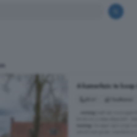
um
4-kamerhuis te koop 
83 m²
1 badkamer
...
woning
heeft een woonoppervla
boven) en is netjes afgewerkt - i
woning
. De eigen oprit zorgt voo
uitzicht over groen, waardoor je vo