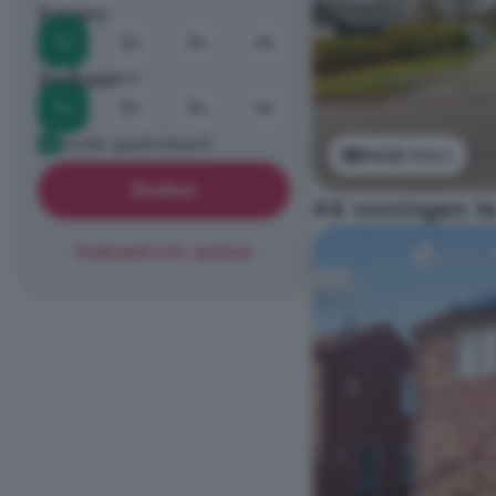
Kamers
1+
2+
3+
4+
Badkamers
1+
2+
3+
4+
Eerder geadverteerd
Bekijk foto's
Zoeken
44 woningen te
Zoekopdracht opslaan