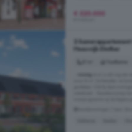
€ 320.000
€ 5.000/m²
2-kamerappartement 
Heeswijk-Dinther
51 m²
1 badkamer
...
woning
en er is ook nog een 
circa 74 m². De beneden- en bo
gevelsteen. Ook bij deze woningen
metselwerk. - Benedenwoning met a
woonprogramma op de begane gro
Benedenwoningen | Type L (Bou
Dakterras
Keuken
Vlo