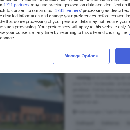
ur
1731 partners
may use precise geolocation data and identification 
ick to consent to our and our
1731 partners
’ processing as described 
detailed information and change your preferences before consenting
€ 315.000
te that some processing of your personal data may not require your 
€ 6.176/m²
t to such processing. Your preferences will apply to this website only
aw your consent at any time by returning to this site and clicking the
webpage.
3-kamerhuis te koop
Dinther
Manage Options
76 m²
1 badkamer
...
woning
en er is ook nog een 
circa 74 m². De beneden- en bo
gevelsteen. Ook bij deze woningen
metselwerk. - Bovenwoning met ee
daglicht en een ...
Hoekwoningen | Type D (Bouwnr
Dakkapel
Dakterras
K