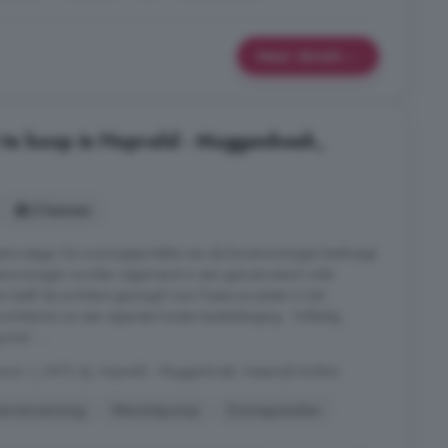
Meer details
te koop in Hopveld - Muggenhoek,
2 kamers
extra etage. De woonoppervlakte van de bovenwoningen bedraagt
venwoningen worden uitgevoerd in een genuanceerd rode
 heeft de architect gezorgd voor fraaie accenten in het
chtertuin en een separate houten buitenberging - Volledig
nd - ...
wnr. ), 5473 AJ, Hopveld - Muggenhoek, Heeswijk-Dinther
erverwarming
Warmtepomp
Zonnepanelen