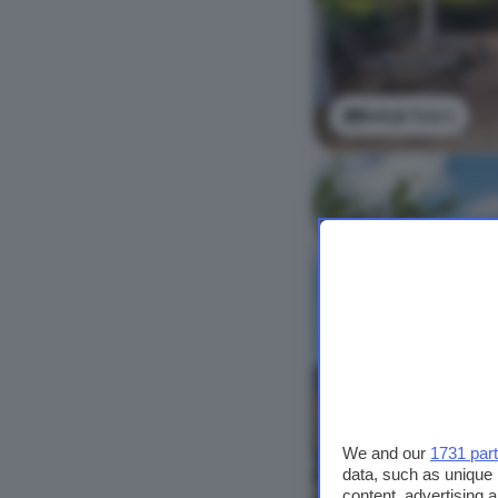
Bekijk foto's
We and our
1731 par
data, such as unique 
content, advertising