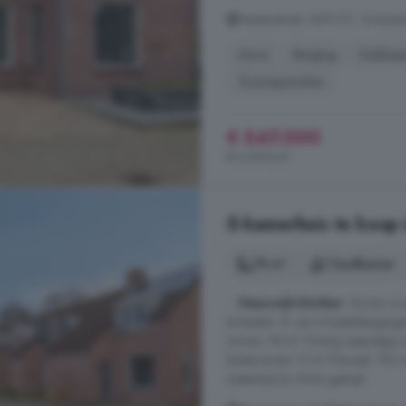
Nassaustraat, 5473 ET, Oranjewi
Airco
Berging
Dakkap
Zonnepanelen
€ 547.000
€ 3.696/m²
5-kamerhuis te koop 
78 m²
1 badkamer
...
Heeswijk-Dinther
. De tuin i
te bieden. Er zijn 2 buitenbergi
wonen: 78 m² Overig inpandige 
buitenruimte: 17 m² Perceel: 192
meterkast (in 2024 geheel ...