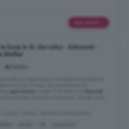
Meer details
e koop in St. Servatius - Schoonstr -
k-Dinther
2 kamers
root balkon én eigen berging. Het complex is kleinschalig van
inkelruimte en vier woningen. Een groot pluspunt is de
ellige
appartement
is midden in het centrum van
Heeswijk-
anuit de voordeur naar tal van voorzieningen. Centraler wonen
t. Servatius - Schoonstr - Den Dolvert, Heeswijk-Dinther
elabel
Keuken
Lift
Sportschool