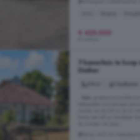
Monseigneur Dubbelmanstraat, 
Airco
Berging
Energie
€ 425.000
€ 5.449/m²
7-kamerhuis te koop 
Dinther
318 m²
1 badkamer
...
huis
, groepsaccommodatie enz
belangrijkste voorzieningen aanw
minuten van de A50 en de A2. Hi
binnen een half uur bereikbaar. B
de voordeur van deze ...
Rukven, 5473 VS, Heeswijkse B