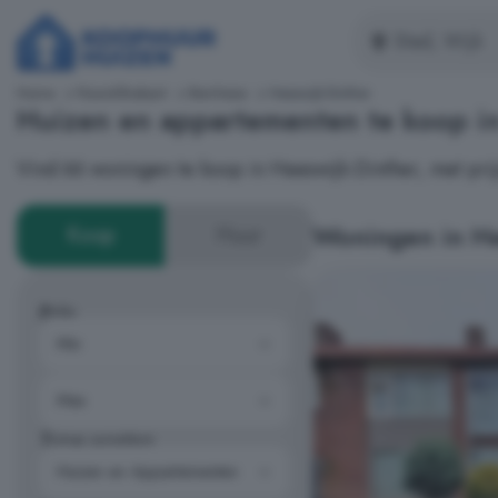
Home
Noord-Brabant
Bernheze
Heeswijk-Dinther
Huizen en appartementen te koop in
Vind 66 woningen te koop in Heeswijk-Dinther, met pri
Woningen in He
Koop
Huur
Prijs
Type woning