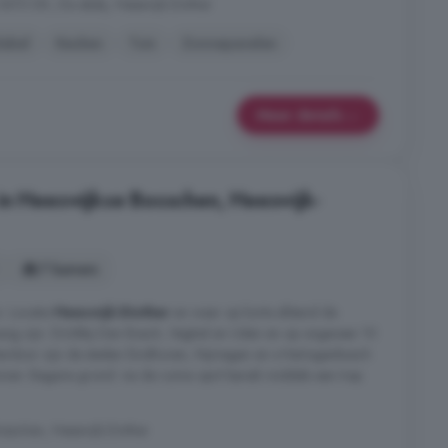
5473 DK, De abdij, Heeswijk-Dinther
label
Keuken
Tuin
Zonnepanelen
Meer details
in Heeswijkse Bosschen, Heeswijk-
7 kamers
. Locatie
Heeswijk-Dinther
en waar op korte afstand de
ezig zijn. Dichtbij Den Bosch, Veghel en Uden en op ongeveer 10
erdoor zijn de steden Eindhoven, Nijmegen en s-Hertogenbosch
innen: Begane grond: via de ruime oprit bereik middels een trap
osschen, Heeswijk-Dinther