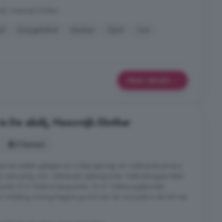
jk, Heeswijk-Dinther
el
Energielabel
Keuken
Oprit
Tuin
Meer details
in De abdij, Heeswijk-Dinther
5 kamers
s op het westen gelegen en is diep genoeg om voldoende privacy
ngen aanwezig voor voldoende opbergruimte. Gebruiksoppervlakte
ruimte: 8 m² Externe bergruimte: 16 m² Gebouwgebonden
 m² Indeling woning Begane grond Aan de voorzijde is de hal met