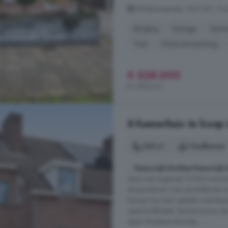
Wilhelminastraat, 5473 EH, Ora
Berging
Garage
Gere
Tuin
Vloerverwarming
€ 528.000
€ 4.800/m²
6-kamerhuis te koop 
148 m²
1 badkamer
...
Heeswijk-Dinther
Heeswijk-
dorp met ongeveer 9.000 inwoners
dorpscentrum met verschillende wi
kunnen hun hart ophalen met bezie
openluchttheater de Kersouwe, da
eigen theaterproducties, ...