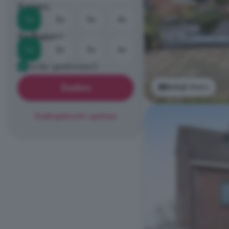
Kamers
1+
2+
3+
4+
Badkamers
1+
2+
3+
4+
Eerder geadverteerd
Bekijk foto's
Zoeken
Zoekopdracht opslaan