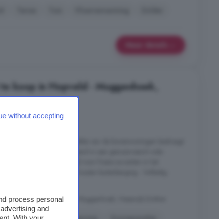
it
Terras
Tuin
Vloerverwarming
Zolder
Meer details
te koop in Hopveld - Muggenhoek,
ue without accepting
2 kamers
extra etage. De woonoppervlakte van de bovenwoningen bedraagt
venwoningen worden uitgevoerd in een genuanceerd rode
 heeft de architect gezorgd voor fraaie accenten in het
chtertuin en een separate houten buitenberging - Volledig
nd - ...
wnr. ), 5473 AJ, Hopveld - Muggenhoek, Heeswijk-Dinther
and process personal
 advertising and
erverwarming
Warmtepomp
Zonnepanelen
ent. With your