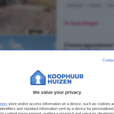
Dakkapel
Keuken
Opr
Te bezichtigen
2-kamerappartement 
Heeswijk-Dinther
Contin
51 m²
1 badkamer
...
woning
en er is ook nog een 
circa 74 m². De beneden- en bo
gevelsteen. Ook bij deze woningen
metselwerk. - Benedenwoning met a
We value your privacy
woonprogramma op de begane gro
Benedenwoningen | Type L (Bou
tners
store and/or access information on a device, such as cookies 
identifiers and standard information sent by a device for personalised
Dakterras
Keuken
Vlo
 and content measurement, audience research and services developm