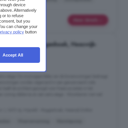
through device
above. Alternatively
 or to refuse
Meer details
consent, but you
. You can change your
privacy policy
button
 in Hopveld - Muggenhoek, Heeswijk-
Accept All
3 kamers
extra etage. De woonoppervlakte van de bovenwoningen bedraagt
venwoningen worden uitgevoerd in een genuanceerd rode
 heeft de architect gezorgd voor fraaie accenten in het
n zonnig dakterras en een extra etage - Woonkamer met veel
. ), 5473 AJ, Hopveld - Muggenhoek, Heeswijk-Dinther
euken
Vloerverwarming
Warmtepomp