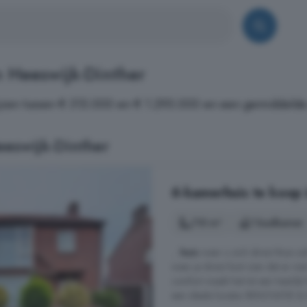
 Heeswijk-Dinther
jzen tussen € 315.000 en € 1.295.000 en een gemiddelde 
eswijk-Dinther
6-kamerhuis te koop 
110 m²
1 badkamer
...
huis
waar u zich direct thuis z
waar je direct kunt zien dat er me
comfort maakt het tot een heerlij
een ideale locatie. RENOVATIE