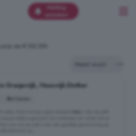
Melding
aanmaken
prijs van € 532.550.
in Oranjewijk, Heeswijk-Dinther
6 kamers
ult voelen. Deze woning is geen standaard
huis
, maar een plek
t zorg en liefde is gewoond. De combinatie van ruimte, licht en
k thuis voor wie op zoek is naar een gezellige gezinswoning op
 & NIEUWBOUW De ...