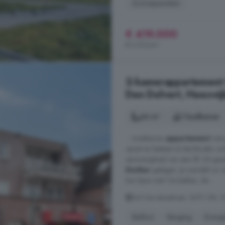
Zonnepanelen
€ 419.000
€ 5.513/m²
2-kamerappartement t
Den Dolvert, Heeswij
64 m²
1 badkamer
... tweekamer-
appartement
met g
opzet en bestaat uit slechts één w
aanwezigheid van een lift. Dit gez
Dinther
gelegen. Je wandelt zo v
kan bijna niet! De bakker, de ...
Sint Servatiusstraat, 5473 GB, S
Balkon
Berging
Energi