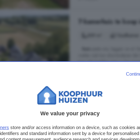
7-kamerhuis te koop
309 m²
1 badkamer
...
huis
paste ons, leggen ze uit. E
voelen ook hun drie kinderen dat. 
kon! We hadden pony s. De jongen
huiselijkheid Voor deze woning, g
Contin
Leuvensedijk, 6923 SJ, Groess
Balkon
Garage
Inloo
Tuin
Vloerverwarming
We value your privacy
Te bezichtigen
tners
store and/or access information on a device, such as cookies 
identifiers and standard information sent by a device for personalised
 and content measurement, audience research and services developm