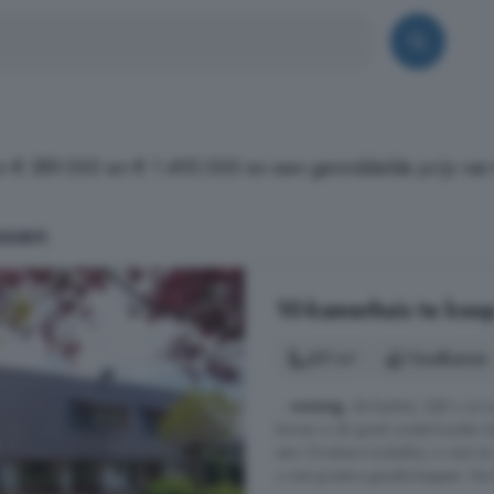
en € 389.000 en € 1.495.000 en een gemiddelde prijs van
ssen
10-kamerhuis te koo
351 m²
1 badkamer
...
woning
, de keuken, kijkt u uit
binnen is dit goed onderhouden lan
een Christians lookalike, is riant
u met grotere gezelschappen. Na h