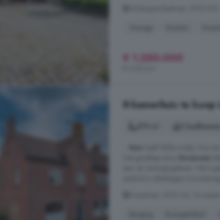
Achtergaardsestraat, 6923 BG
Garage
Keuken
Zwem
€ 1.250.000
€ 3.561/m²
8-kamerhuis te koop
379 m²
2 badkamer
...
huis
heeft liefde nodig. Dus zi
Het gezellige dorp
Groessen
tel
een rijk verenigingsleven. Het is 
aanbod in alledaagse voorzieningen 
Dorpstraat, 6923 AA, Groesse
Berging
Energielabel