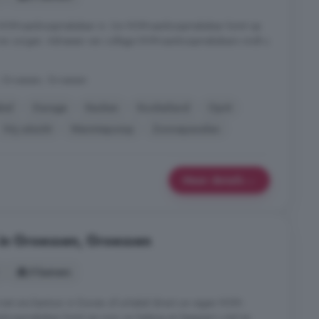
n NVM-aankoopmakelaar in. Uw NVM-aankoopmakelaar komt op
d en zorgen. Adressen van collega NVM-aankoopmakelaars vindt u
 Groessen, Groessen
bel
Garage
Keuken
Kookeiland
Oprit
Vrij uitzicht
Warmtepomp
Zonnepanelen
Meer details
 in Groessen, Groessen
5 kamers
met ons kantoor in Duiven of schakel direct uw eigen NVM-
oopmakelaar komt op voor uw belang en bespaart u tijd en