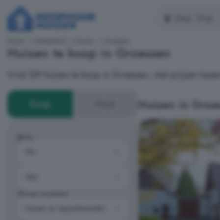
Home
Gelderland
Duiven
Groessen
Huizen te koop in Groessen
Vind 129 huizen te koop in Groessen, met prijzen tuss
Huizen in Groe
Koop
Huur
Prijs
Type woning