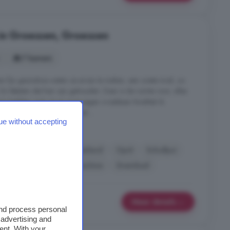
 in Groessen, Groessen
7 kamers
en fijn gezinshuis weten ze ervan te maken, een zoete inval, zo
En féésten dat hier zijn gehouden. Daar is de ruimte voor, alles
s leefden zich uit op onze eigen crossbaan Kwaliteit &
ekenmerkt door eenheid, rust ...
ue without accepting
en, Groessen
pkast
Keuken
Kookeiland
Oprit
Schuifpui
Warmtepomp
Wasmachine
Zwembad
Meer details
and process personal
 advertising and
ent. With your