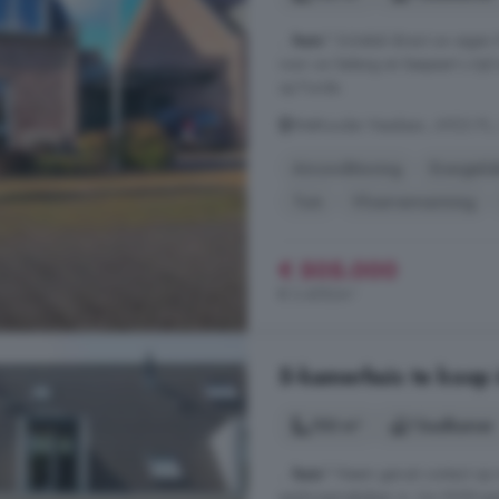
...
huis
? Schakel direct uw eige
voor uw belang en bespaart u tij
op Funda.
Wethouder Nasslaan, 6923 PL,
Airconditioning
Energiela
Tuin
Vloerverwarming
€ 505.000
€ 3.459/m²
5-kamerhuis te koop
103 m²
1 badkamer
...
huis
? Neem gerust contact op 
aankoopmakelaar in. Uw NVM-aank