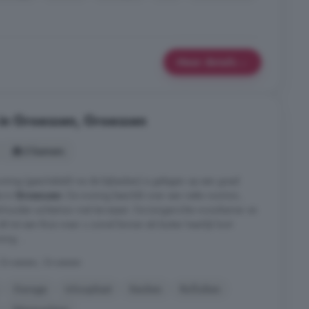
Meer details
 in Groessen, Groessen
3 kamers
woning (geschakeld via de bijkeuken) is gelegen op een goed
e in
Groessen
. De woning beschikt over een nette voortuin,
houden achtertuin met terrassen. De tuingerichte woonkamer en
it tot een thuis waar u zowel binnen als buiten heerlijk kunt
ing ...
 Groessen, Groessen
Garage
Inloopkast
Keuken
Rolluiken