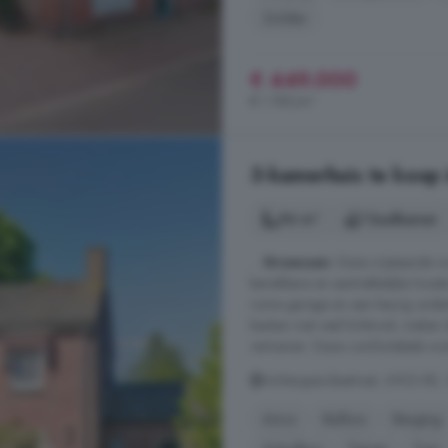
Zolder
€ 449.000
€ 1.185/m²
3-kamerhuis te koop
96 m²
1 badkamer
...
Groessen
. Deze vrijstaande 
bereikbare en aantrekkelijke locati
ruime garage en een keurig onder
keuken met veel lichtinval, maken d
vertoeven. Deze comfortabele won
Achtergaardsestraat, 6923 BE,
Airco
Balkon
Berging