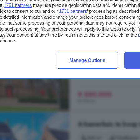
ur
1731 partners
may use precise geolocation data and identification 
2-kamerhuis te koop
ick to consent to our and our
1731 partners
’ processing as described 
detailed information and change your preferences before consenting
1150 m²
2 kamers
te that some processing of your personal data may not require your 
t to such processing. Your preferences will apply to this website only
aw your consent at any time by returning to this site and clicking the
...
koop
aan te mogen bieden. De
webpage.
Liemers genoemd, en niet zonder 
waarvan de oudste delen uit de p
de gelukkige nieuwe eigenaar de 
Manage Options
gebouw te ...
Dorpstraat, 6923 AA, Groesse
€ 550.000
€ 478/m²
6-kamerhuis te koop
146 m²
1 badkamer