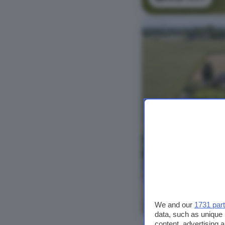
Bekijk foto's
We and our
1731 par
data, such as unique 
content, advertising