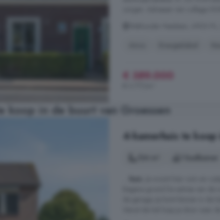
zorgen. Adressen van collega NV
Wethouder Nasslaan, 6923 PL,
Airco
Energielabel
Ke
€ 389.000
€ 3.777/m²
e koop in de buurt van Groessen
4-kamerhuis te koop
124 m²
1 badkamer
...
huis
. Je woont hier ruim en rus
Begane grond De entree van de wo
de garage. Je komt binnen in de hal
Vanuit de hal loop je door naar de 