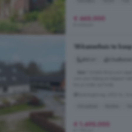
Schuifpui
Terras
Tuin
€ 465.000
€ 4.844/m²
18-kamerhuis te koo
840 m²
2 badkamer
...
huis
? Schakel direct jouw ei
voor jouw belang en bespaart vee
kun je vinden op Funda.
Rijnstrangenweg, 6923 SL, Gr
Inloopkast
Keuken
Te
€ 1.495.000
€ 1.780/m²