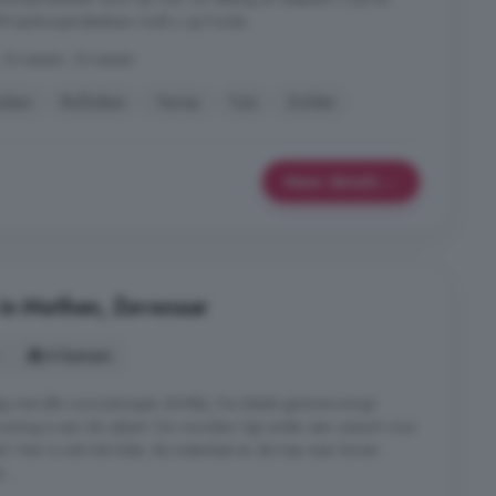
M-aankoopmakelaars vindt u op Funda.
 Groessen, Groessen
uken
Rolluiken
Terras
Tuin
Zolder
Meer details
 in Methen, Zevenaar
4 kamers
tig met alle voorzieningen dichtbij. De ideale gezinswoning!
ning is aan de zijkant. De voordeur ligt onder een carport voor
. Hier is ook het toilet, de meterkast en de trap naar boven.
...