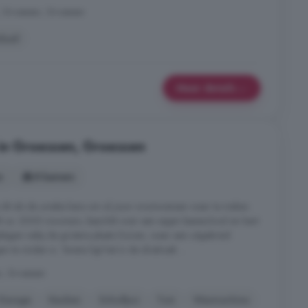
, Groessen, Groessen
bad
Meer details
 in Groessen, Groessen
s
8 kamers
e dit als de unieke kans om al jouw woonwensen waar te maken.
t ca. 2000 inwoners, beschikt over een eigen basisschool en kent
gelegen nabij de grotere plaats Duiven, waar een uitgebreid
te vinden is. Tevens ligt het in de driehoek ...
n, Groessen
Garage
Keuken
Schuifpui
Tuin
Wasmachine