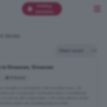
Melding
aanmaken
 € 729.000.
p in Groessen, Groessen
10 kamers
 over de stallen en de landerijen. Want niet alleen buiten, ook
dhuis een woonparadijs. De klassieke keuken in landelijke stijl,
 en voorzien van alle kookgemakken. In de royale eetkamer dineert
et diner maakt u een wandeling langs de weiden ...