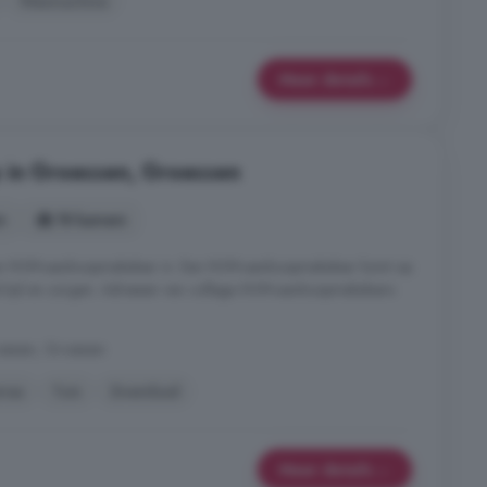
Wasmachine
Meer details
p in Groessen, Groessen
s
18 kamers
gen NVM-aankoopmakelaar in. Een NVM-aankoopmakelaar komt op
l tijd en zorgen. Adressen van collega NVM-aankoopmakelaars
oessen, Groessen
rras
Tuin
Zwembad
Meer details