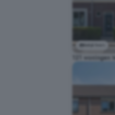
Bekijk foto's
121 woningen t