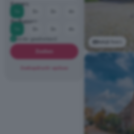
Kamers
1+
2+
3+
4+
Badkamers
1+
2+
3+
4+
Eerder geadverteerd
Bekijk foto's
Zoeken
Zoekopdracht opslaan