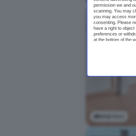
permission we and o
scanning. You may cl
you may access more 
consenting. Please no
have a right to objec
preferences or withdr
at the bottom of the 
Bekijk foto's