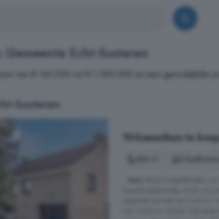
n Gemeente Echt-Susteren
zen van € 165.000 tot € 1.295.000 en een gemiddelde pr
ht-Susteren
10-kamerhuis te koop
356 m²
2 badkamer
...
huis
talloze mogelijkheden: van
levensloopbestendig wonen of juis
uitgestrekt perceel van 3.240 m² m
rust, ruimte en vrijheid. Volwass