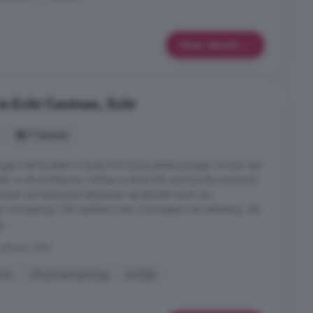
Meer details
in Echt Centrum, Echt
7 kamers
ngen met karakter in hartje Echt Deze stadswoningen vormen een
eden. In de architectuur herken je direct de vertrouwde contouren
lijnen en historische elementen op stijlvolle wijze zijn
e vormgeving. Het resultaat is een woningtype met uitstraling, dat
 ...
Centrum, Echt
uin
Vloerverwarming
Zolder