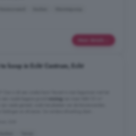
Gerenoveerd
Keuken
Warmtepomp
Meer details
e koop in Echt Centrum, Echt
t? Dan is dit een unieke kans! Recent is men begonnen met het
ar een royale begane grond
woning
van maar liefst 121 m²
en zijn reeds gereed, zoals het plaatsen van de binnenwanden,
n leidingen en afvoeren. De verdere afwerking dient ...
rum, Echt
Keuken
Terras