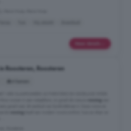
...
CJ, Maria Hoop, Maria Hoop
Terras
Tuin
Vrij uitzicht
Zwembad
Meer details
in Roosteren, Roosteren
6 kamers
ET VIER SLAAPKAMERS AUTHENTIEKE EN GEZELLIGE SFEER
i wonen in een instapklare, zo goed als nieuwe
woning
aan
eens goed naar dit aanbod van Eyckholtstraat 4. Deze ruime en
veerde
woning
biedt een modern wooncomfort, luxe en sfeer en
 ...
ren, Roosteren