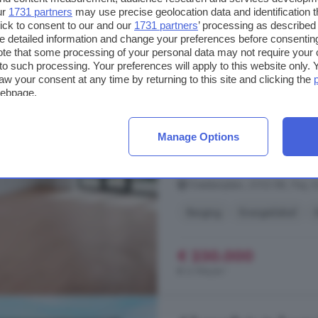
ur
1731 partners
may use precise geolocation data and identification 
ick to consent to our and our
1731 partners
’ processing as described 
2-kamerappartement t
detailed information and change your preferences before consenting
te that some processing of your personal data may not require your 
t to such processing. Your preferences will apply to this website only
72 m²
2 kamers
aw your consent at any time by returning to this site and clicking the
webpage.
...
APPARTEMENT
- Huisnummer
voorzijde: 230.000 k.k. - Huisn
230.000 k.k. / VERKOCHT - Huis
Manage Options
Huisnummer 13F achterzijde: 23
230.000 k.k. - Huisnummer 13H a
Chatelainplein, 6102 BB, Peij, E
Berging
Energielabel
€ 230.000
€ 3.194/m²