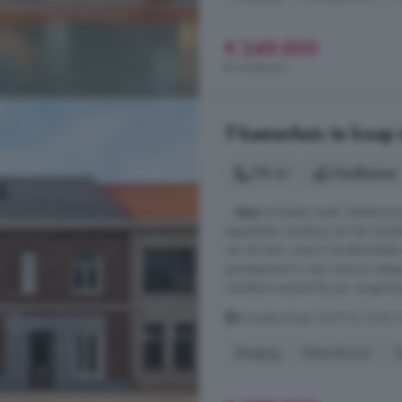
€ 249.500
€ 2.062/m²
7-kamerhuis te koop 
119 m²
1 badkamer
...
huis
te bieden heeft. Stadswoni
eigentijdse vertaling van het verl
van de stad, waarin karakteristieke 
geïntegreerd in een nieuwe, statig
naadloos aansluit bij zijn omgeving
Bovenste straat, 6101 EL, Echt 
Berging
Nieuwbouw
T