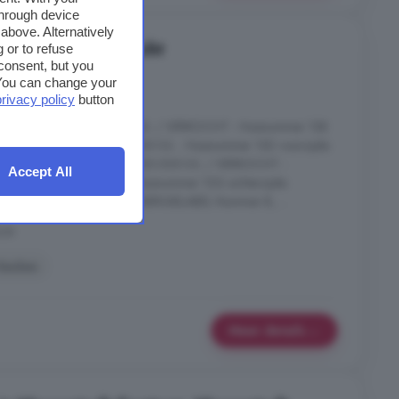
through device
above. Alternatively
e koop in Peij, Echt
 or to refuse
consent, but you
. You can change your
privacy policy
button
 13A voorzijde: 230.000 k.k. / VERKOCHT - Huisnummer 13B
ummer 13C voorzijde: 230.000 k.k. - Huisnummer 13D voorzijde:
nummer 13E achterzijde: 230.000 k.k. / VERKOCHT -
Accept All
0.000 k.k. / VERKOCHT - Huisnummer 13G achterzijde:
chterzijde: 230.000 k.k. ENERGIELABEL Nummer B, ...
cht
Keuken
Meer details