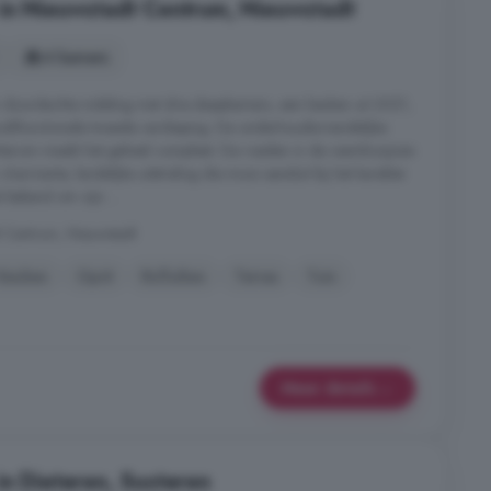
in Nieuwstadt Centrum, Nieuwstadt
4 kamers
n doordachte indeling met drie slaapkamers, een keuken uit 2021,
tifunctionele tweede verdieping. De onderhoudsvriendelijke
hterom maakt het geheel compleet. De roeden in de raamkozijnen
armante, landelijke uitstraling die mooi aansluit bij het karakter
 bekend om zijn ...
t Centrum, Nieuwstadt
Keuken
Oprit
Rolluiken
Terras
Tuin
Meer details
in Dieteren, Susteren