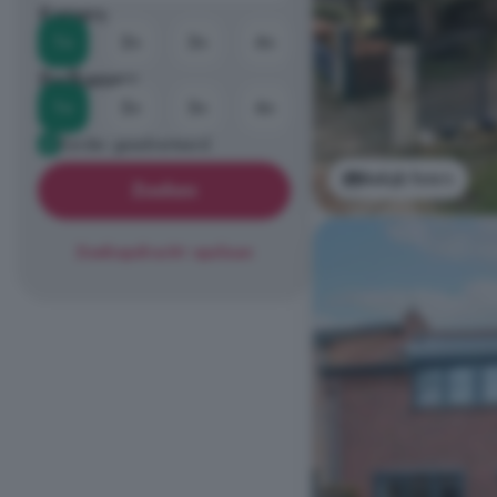
Kamers
1+
2+
3+
4+
Badkamers
1+
2+
3+
4+
Eerder geadverteerd
Bekijk foto's
Zoeken
Zoekopdracht opslaan