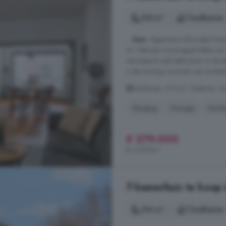
105 m²
1 badkamer
...
huis
. Algemene informatie Dez
m². Met een woonoppervlakte van
verrassend veel leefruimte. In de 
is de woning voorzien van kunstst
Kerkstraat, 6114 JT, Dieteren, S
Berging
Garage
Keuk
€ 279.000
€ 2.657/m²
7-kamerhuis te koop 
104 m²
1 badkamer