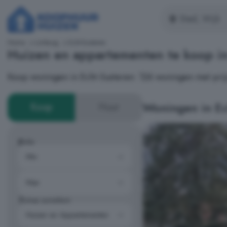
Home
Limburg
Echt-Susteren
Huizen en appartementen te koop i
Koop woningen in Echt-Susteren: 126 woningen met prij
Woningen in Ec
Koop
Huur
Prijs
Type woning