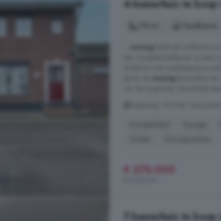
4-kamerhuis te koop 
110 m²
1 badkamer
...
woning
biedt een praktische e
een complete badkamer en een mul
achtertuin met overkapping en ac
geven de
woning
bovendien een ch
van de omgeving. Nieuwstadt staat
Beekstraat, 6118 BE, Nieuwstad
Energielabel
Garage
Zolder
Zonnepanelen
€ 275.000
€ 2.500/m²
7-kamerhuis te koop 