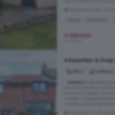
voor een sfeervol decor door alle 
Diergaarderstraat West, 6105 
Garage
Open haard
€ 598.000
€ 1.680/m²
6-kamerhuis te koop 
108 m²
1 badkamer
...
WONING
RUIME INDELING M
MOOIE EN CENTRALE LOCATIE Moo
de rand van Roosteren? Kijk dan 
recentelijk vrijwel geheel gereno
is ideaal voor bijvoorbeeld starters.
Eyckholtstraat, 6116 BR, Rooste