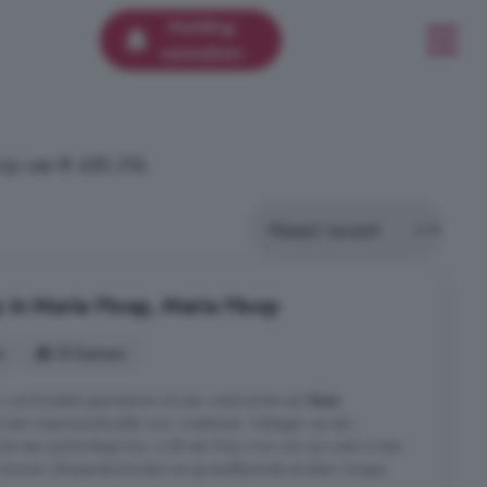
Melding
aanmaken
ijs van € 430.316.
 in Maria Hoop, Maria Hoop
s
10 kamers
 comfortabel gezinsleven tot een werkruimte aan
huis
,
t een inspirerende plek voor creatieven. Gelegen op een
et een parkachtige tuin, is dit een thuis voor wie op zoek is naar
en bomen, bloeiende borders en groenblijvende struiken zorgen