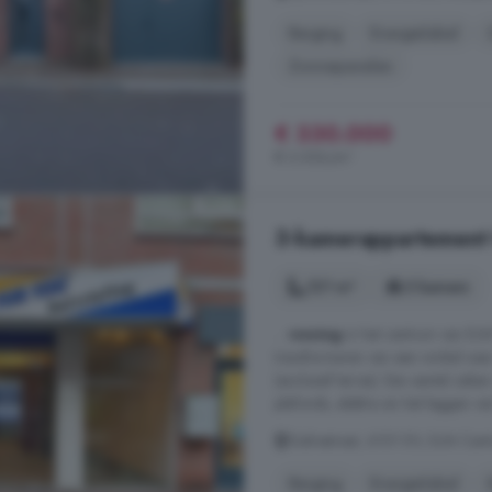
Berging
Energielabel
Zonnepanelen
€ 330.000
€ 3.056/m²
3-kamerappartement t
121 m²
3 kamers
...
woning
in het centrum van Ech
transformeren van een winkel na
(exclusief terras). Een aantal zak
plafonds, elektra en het leggen va
Gelrestraat, 6101 EV, Echt Cent
Berging
Energielabel