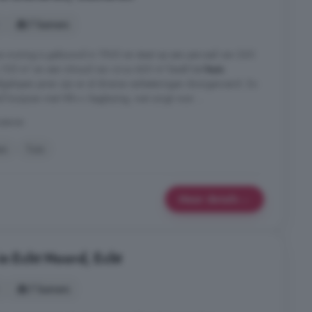
7 kamers
e woning is gebouwd in 1960 en staat op een perceel van 260
 105 m² en een inhoud van circa 460 m³ biedt het
huis
afgelopen jaren zijn er al diverse verbeteringen doorgevoerd. Zo
of kozijnen met HR++ beglazing, wat zorgt voor ...
usteren
en
Tuin
Meer details
in Echt Noord, Echt
7 kamers