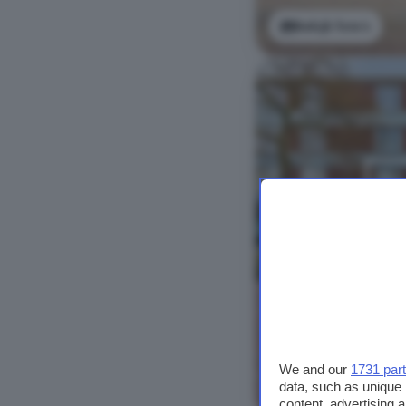
Bekijk foto's
We and our
1731 par
data, such as unique 
Bekijk foto's
content, advertising