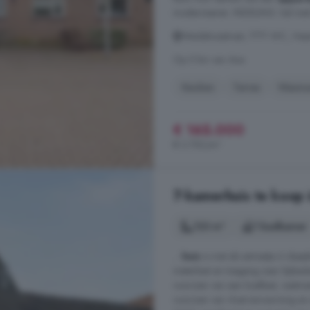
moderniseren. INDELING: hal met b
Weidehuisstraat, 7771 WC, He
Op 5 km van Ane
Keuken
Terras
Wasma
€ 165.000
€ 3.750/m²
7-kamerhuis te koop 
123 m²
1 badkamer
...
huis
is met als extraatje 6 slaa
meterkast en toegang naar bijkeu
voorzien van een koelkast, vaatwa
voorzien van vloerverwarming en 