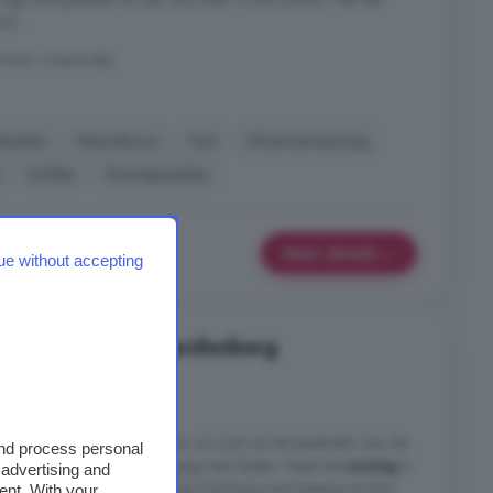
2 ...
 Krim, Coevorden
Keuken
Nieuwbouw
Tuin
Vloerverwarming
Zolder
Zonnepanelen
Meer details
ue without accepting
 in Marslanden, Hardenberg
4 kamers
 raampartijen. Lekker licht en vrij zicht op het speelveld. Aan de
and process personal
yale keukenopstelling en toegang naar buiten. Naast de
woning
is
 advertising and
 bereikbaar. Eerste verdieping Overloop met toegang tot drie
ent. With your