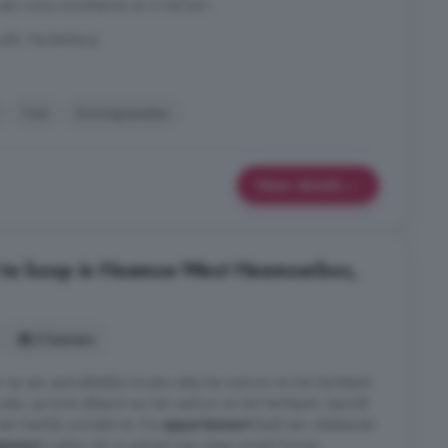
en ruime woonkamer en in het hart ...
veld, Hardenberg
Tuin
Zonnepanelen
Meer details
 te koop in Heemse-West Heemserbos,
2 kamers
op een aantrekkelijke locatie nabij het centrum en het Vechtpark
tie, op korte afstand van het centrum en het Vechtpark, bevindt
en heerlijk zonneterras. De
appartement
biedt een uitstekende
tement
zoeken dat zij geheel naar eigen smaak kunnen