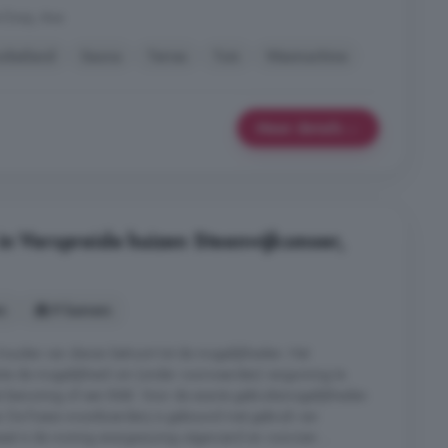
 Dorp, Ane
okeiland
Sauna
Terras
Tuin
Wasmachine
Meer details
in Verspreide huizen Steenwijksmoer,
s
9 kamers
ouden van dieren behoort tot de mogelijkheden. Het
te de mogelijkheid om (onder voorwaarden) vergunning te
le bewoning of een B&B. Voor de exacte gebruiksmogelijkheden
e. De fraaie woonboerderij is gebouwd met gebruik van
t is de woning energiezuinig uitgevoerd en voorzien ...