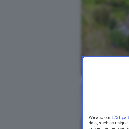
Bekijk foto's
We and our
1731 par
data, such as unique 
content, advertising