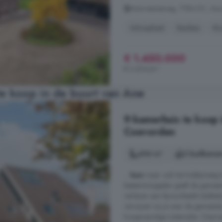
Anerveenseweg, 7784 DC, Ane
Inloopkast
Keuken
Ko
€ 1.450.000
€ 3.404/m²
e koop in de buurt van Ane
9-kamerhuis te koop 
Coevorden
404 m²
2 badkamer
...
huis
maar ook het hobbymatig h
bestemmingsplan geeft de gemeen
verlenen aan bijvoorbeeld dubbe
verwijzen wij je naar de gemeent
hoogwaardige materialen. Daarnaas