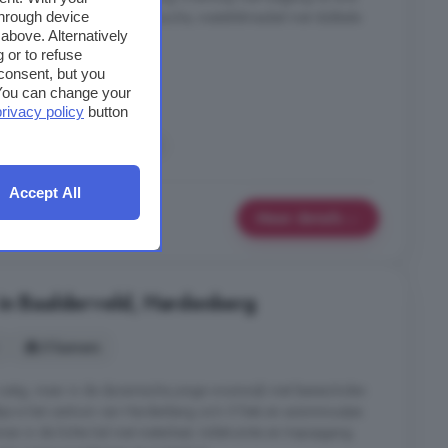
apel en de badkamer met douche, wastafelmeubel met dubbele
through device
above. Alternatively
 or to refuse
arslanden, Hardenberg
consent, but you
. You can change your
privacy policy
button
rage
Keuken
Oprit
Accept All
Meer details
in Baalderveld, Hardenberg
5 kamers
rustig, maar in de dynamische jonge woonwijk met basisscholen
kje is het centrum van Hardenberg zo'n 5 fiets en autominuutjes.
nen in de lichte hal met meterkast, toiletruimte en trapopgang.