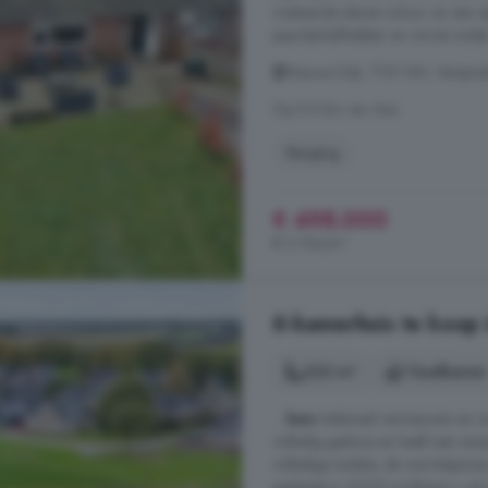
vrijstaande stenen schuur en een s
paardenliefhebber en omvat onder
Nieuwe Dijk, 7741 NN, Verspre
Op 5.6 km van Ane
Berging
€ 498.000
€ 3.744/m²
6-kamerhuis te koop
222 m²
1 badkamer
...
huis
helemaal vernieuwen en won
volledig gasloos en heeft een ene
volledige isolatie, de warmtepom
geplaatst in 2022) profiteert u 