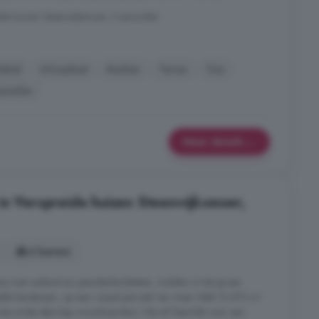
ide huizen Steenwijksmoer, Coevorden
label
Inloopkast
Keuken
Terras
Tuin
anelen
Meer details
in Verspreide huizen Steenwijksmoer,
6 kamers
 met weiland en paardenfaciliteiten, midden in het groen
te landerijen, op een royaal perceel van maar liefst 12.470 m²
wee-onder-één-kap woonboerderij. Het erf beschikt over een