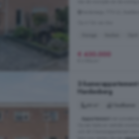
Aan de voorzijde van de woning e
Herderstasje, 7772 LD, Baalder
Op 4.1 km van Ane
Garage
Keuken
Oprit
€ 430.000
€ 2.986/m²
2-kamerappartement
Hardenberg
44 m²
1 badkamer
...
Appartement
met zonneterras 
Op een leuke en centrale woonloca
zich dit 2-kamerappartement met e
kans voor starters die een
appar