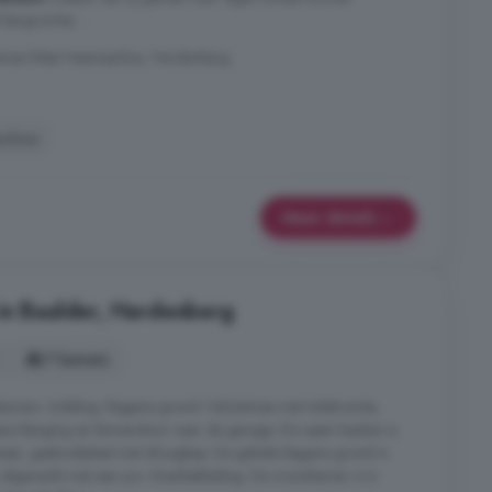
ergruimte; ...
emse-West Heemserbos, Hardenberg
chine
Meer details
in Baalder, Hardenberg
7 kamers
pkamers. Indeling: Begane grond: Hal/entree met toiletruimte,
ken/berging en binnendoor naar de garage. De open keuken is
sser, gaskookplaat met afzuigkap. De gehele begane grond is
afgewerkt met een pvc vloerbekleding. De woonkamer is in