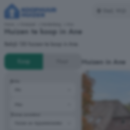
Home
Overijssel
Hardenberg
Ane
Huizen te koop in Ane
Bekijk 130 huizen te koop in Ane.
Huizen in Ane
Koop
Huur
Prijs
Type woning