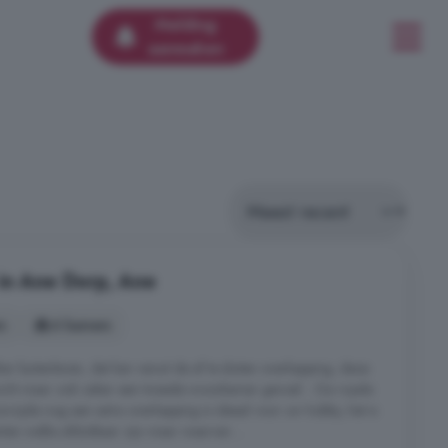
Melding
aanmaken
in Ane Dorp, Ane
s
6 kamers
ker buitenleven, dat kan vanuit de af te sluiten overkapping, deze
tzicht maar ook zeker een tweede woonkamer gevoel. - De royale
orzijde nog een extra overkapping is ideaal voor uw hobby, het is
en welke afsluitbaar zijn maar waarvan ...