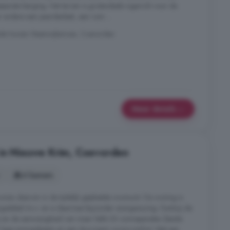
eparate berging. Het terrein is grotendeels ingericht voor de
 andere een paardenbak, een ruim ...
ide huizen Steenwijksmoer, Coevorden
Meer details
 in Nieuwe Krim, Coevorden
6 kamers
en daarom in de tijdelijk geplaatste woonunit. De woning is
rgielabel A++ en is daarmee bijzonder energiezuinig. Dankzij de
p en de aanwezigheid van maar liefst 30 zonnepanelen (beide
van lage energielasten en een duurzaam wooncomfort. Met een