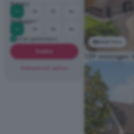
Kamers
1+
2+
3+
4+
Badkamers
1+
2+
3+
4+
Eerder geadverteerd
Bekijk foto's
Zoeken
129 woningen t
Zoekopdracht opslaan