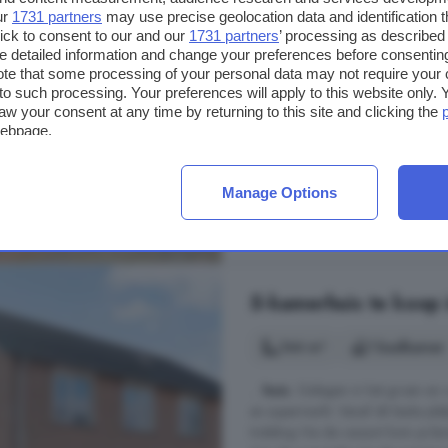
slaapkamers, waarvan 1 met dakk
ur
1731 partners
may use precise geolocation data and identification 
ick to consent to our and our
1731 partners
’ processing as described 
waskom ...
detailed information and change your preferences before consenting
Schonekampstraat, 7773 CV, M
te that some processing of your personal data may not require your 
t to such processing. Your preferences will apply to this website only
Op 3.7 km van Ane
aw your consent at any time by returning to this site and clicking the
webpage.
Berging
Dakkapel
Ga
Manage Options
€ 425.000
€ 3.728/m²
5-kamerhuis te koop 
144 m²
1 badkamer
...
huis
. Gelegen in het groen en 
en supermarkt. Vanaf dit leuke ple
Indeling Via de carport kom je bin