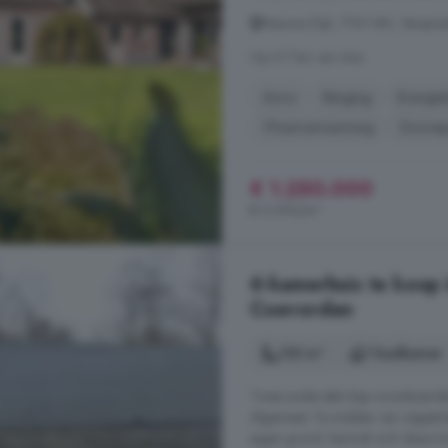
Nieuwe Dijk, 7741 NN, Verspre
Op 5.7 km van Ane
Airco
Berging
Energie
Vloerverwarming
Zonnep
€ 1.250.000
€ 3.094/m²
6-kamerhuis te koop 
Coevorden
133 m²
1 badkamer
Twee-onder-één-kap woonboerderij
Algemeen Te midden van uitgestrek
eigen grond, bevindt zich deze t