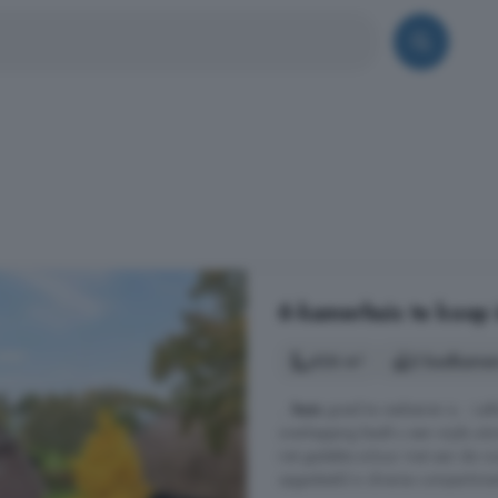
6-kamerhuis te koop 
426 m²
2 badkamer
...
huis
goed te realiseren is. - Lek
overkapping biedt u een wijds ui
riet gedekte schuur met aan de vo
opgedeeld in diverse compartiment