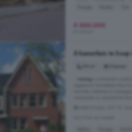
Garage
Keuken
Tuin
€ 500.000
€ 3.333/m²
5-kamerhuis te koop 
174 m²
5 kamers
...
woning
is momenteel in aanbo
opgeleverd. Dat betekent dat je hi
met toilet, meterkast en trapopg
raampartijen en openslaande deuren
Holstein-Friesian, 3411 TD, Gra
Op 2.9 km van Ameide
Balkon
Garage
Keuke