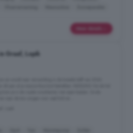
Vloerverwarming
Wasmachine
Zonnepanelen
Meer details
in Graaf, Lopik
uw en wordt naar verwachting in de tweede helft van 2026
er dit jaar al je nieuwe thuis kunt betrekken. INDELING Via de hal
ang kom je in de royale woonkamer met open keuken. Grote
 naar de tuin zorgen voor veel licht en ...
af, Lopik
n
Oprit
Tuin
Warmtepomp
Zolder