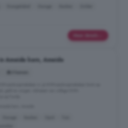
Energielabel
Garage
Keuken
Zolder
Meer details
 in Ameide kern, Ameide
5 kamers
n NVM-aankoopmakelaar in. Je NVM-aankoopmakelaar komt op
ijd, geld en zorgen. Adressen van collega NVM-
je op Funda.
meide kern, Ameide
Garage
Keuken
Oprit
Tuin
anelen