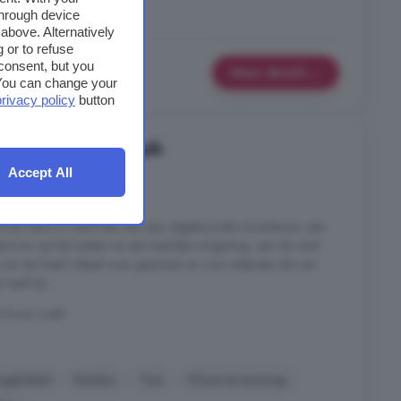
Keuken
Tuin
through device
above. Alternatively
 or to refuse
consent, but you
Meer details
. You can change your
privacy policy
button
in Lopik-Dorp, Lopik
Accept All
5 kamers
 wat hier extra is. Denk dan aan een uitgebouwde woonkamer, een
en tuin op het westen en een heerlijke omgeving, aan de rand
l om de hoek! Ideaal voor gezinnen en voor iedereen die van
heel fijn ...
k-Dorp, Lopik
rgielabel
Keuken
Tuin
Vloerverwarming