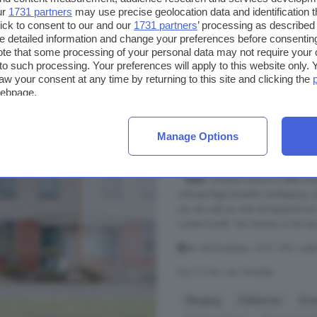
Berging
Energielabel
ur
1731 partners
may use precise geolocation data and identification 
ick to consent to our and our
1731 partners
’ processing as described 
detailed information and change your preferences before consenting
€ 440.000
te that some processing of your personal data may not require your 
€ 3.793/m²
t to such processing. Your preferences will apply to this website only
aw your consent at any time by returning to this site and clicking the
webpage.
5-kamerhuis te koop 
Manage Options
123 m²
1 badkamer
...
huis
. De plus vind je in alles
volwaardige tweede verdieping, e
van de wijk en met de basisschoo
ruimte houdt. Van binnen is het een 
Jan de Braylaan, 3411 VM, Lopi
Op 3.2 km van Ameide
Berging
Dakterras
Ene