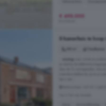
Wasmachine
Zonnepane
€ 495.000
€ 4.024/m²
5-kamerhuis te koop 
150 m²
1 badkamer
...
woning
waar ruimte en praktis
en dankzij de elektrische toegang
daar de 13 zonnepanelen, drie ai
meerdere plekken bij op en je wee
ligt in een ...
Meidoornlaan, 3411 BT, Lopik-D
Op 3.1 km van Ameide
Airco
Airconditioning