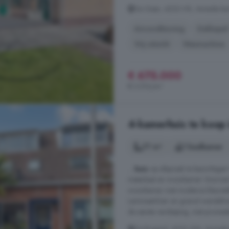
De Geer, 4233 HX, Ameide ke
Airconditioning
Dakkapel
Vrij uitzicht
Wasmachine
€ 675.000
€ 3.516/m²
4-kamerhuis te koop
77 m²
1 badkamer
...
huis
op afspraak te bezichtige
meterkast en woonkamer Voorzien
woonkamer met moderne kleurstelli
Laminaatvloer en granol wandafw
de eerste verdieping, met provisi