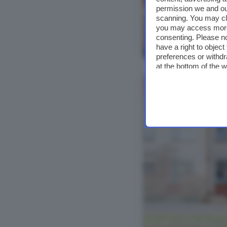
permission we and o
scanning. You may cl
you may access more 
consenting. Please no
Bekijk foto's
have a right to objec
preferences or withdr
at the bottom of the 