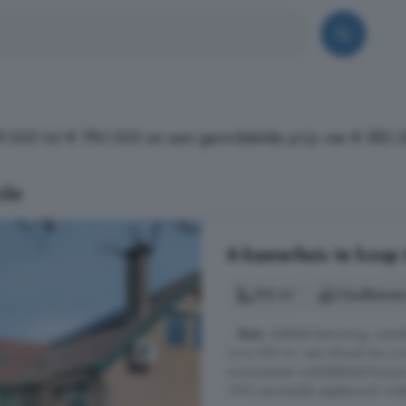
79.000 tot € 790.000 en een gemiddelde prijs van € 582.
ide
6-kamerhuis te koop
192 m²
2 badkamer
...
huis
, dubbele bewoning, mante
circa 250 m², een inhoud van cir
woonwensen werkelijkheid kunnen
1992 aanzienlijk uitgebouwd. Inde