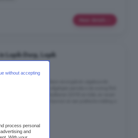
Meer details
in Lopik-Dorp, Lopik
6 kamers
ue without accepting
ttige straat van Lopik staat deze verzorgde én uitgebouwde
s voor nieuwe bewoners. De afgelopen periode is de woning flink
 (2021), nagenoeg nieuwe badkamer (2019) en toilet, en recent
an. Met 4 slaapkamers, een fijne tuin en een praktische indeling is
rp, Lopik
and process personal
 advertising and
ent. With your