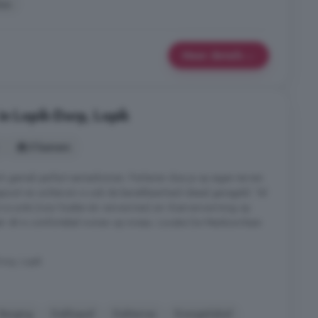
len
Meer details
in Lopik-Dorp, Lopik
5 kamers
ch gemak perfect samenkomen. Parkeren doe je op eigen terrein
spoort en achterom is ook de bereikbaarheid ideaal geregeld. Tel
rco-units (voor koelen én verwarmen) en vloerverwarming op
t: dit is comfortabel wonen op niveau. Locatie De Meidoornlaan
orp, Lopik
Berging
Dakkapel
Dakterras
Energielabel