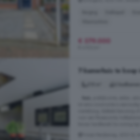
De Bogerd, 4233 GN, Ameide 
Berging
Dakkapel
Ene
Wasmachine
€ 379.000
€ 4.922/m²
7-kamerhuis te koop
215 m²
2 badkamer
...
huis
, praktijkruimte, atelier, 
tot extra woonruimte is eenvoudi
mantelzorg, dubbele bewoning of 
voor een fitnessruimte, hobbykam
binnen handbereik De woning ligt 
Prinses Marijkeweg, 4233 HJ, 