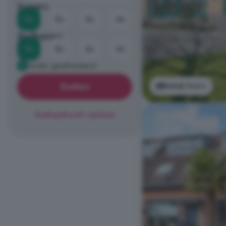
Kamers
1+
2+
3+
4+
Badkamers
1+
2+
3+
4+
Eerder geadverteerd
Bekijk foto's
Zoeken
Zoekopdracht opslaan