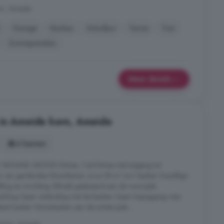
rn, Ameide
Garage
Keuken
Schuifpui
Terras
Tuin
Zonnepanelen
Meer details
 in Ameide kern, Ameide
4 kamers
n! BEGANE GROND Entree / hal Entree met toegang tot
 van garderobe Woonkamer circa 28 m² incl. keuken Gezellige
ng en inrichting Zithoek gesitueerd aan de voorzijde
erking Open verbinding met de keuken Open trapopgang naar
ekast Keuken Woonkeuken aan de achterzijde ...