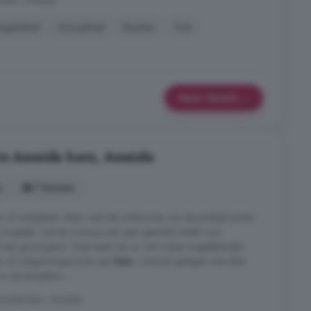
kern, Ameide
rgielabel
Inloopkast
Keuken
Tuin
Meer details
 in Ameide kern, Ameide
s
7 kamers
salon of werkplaats. Maar ook het ombouwen van de praktijkruimtes
g mogelijk, wat de woning ook zeer geschikt maakt voor
een groot gezin. Daarnaast zijn er ook volop mogelijkheden
er of ontspanningsruimte aan
huis
. Centraal gelegen met alles
in de dorpskern ...
Ameide kern, Ameide