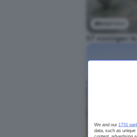
Bekijk foto's
57 woningen te
We and our
1731 par
data, such as unique 
content, advertising