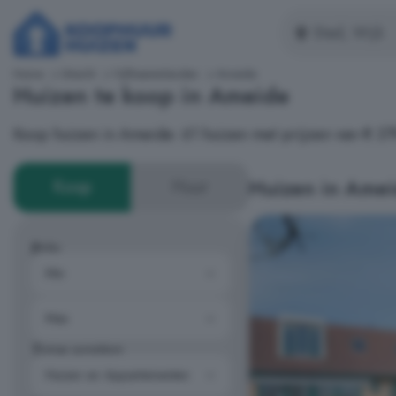
Home
Utrecht
Vijfheerenlanden
Ameide
Huizen te koop in Ameide
Koop huizen in Ameide: 61 huizen met prijzen van € 3
Huizen in Ame
Koop
Huur
Prijs
Type woning