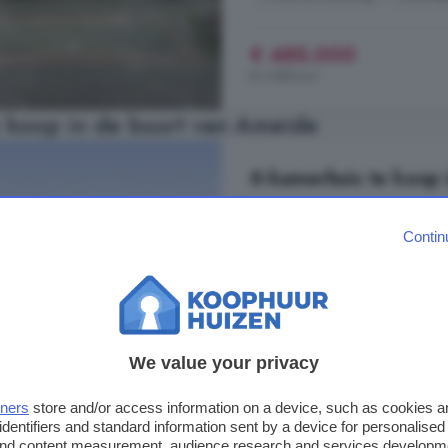
€ 485.000
€ 3.880/m²
 koop in de buurt van Ameide
6-kamerhuis te koop 
116 m²
1 badkamer
Contin
...
HUIS
Aan de Uiterwaard een pre
tussenwoning dat helemaal klaar i
aangepakt met een nieuwe keuken
is het buitenschilderwerk nog geda
dit ...
We value your privacy
Uiterwaard, 3411 WG, Lopik-Do
tners
store and/or access information on a device, such as cookies 
Op 3.4 km van Ameide
identifiers and standard information sent by a device for personalised
 and content measurement, audience research and services developm