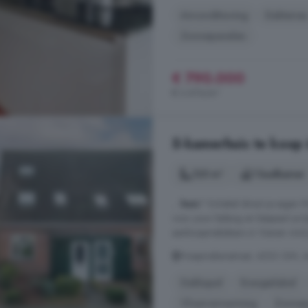
Airconditioning
Dakterras
Zonnepanelen
€ 790.000
€ 3.674/m²
5-kamerhuis te koop
125 m²
1 badkamer
...
huis
? Schakel direct je eige
voor jouw belang en bespaart je t
aankoopmakelaars in Vianen vind 
Hoepmakersstraat, 4233 GM, A
Dakkapel
Energielabel
Vloerverwarming
Zonnep