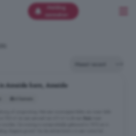
Melding
aanmaken
250.
 in Ameide kern, Ameide
s
6 kamers
lzorg of zorgwoning. Met een woonoppervlakte van maar liefst
ca 750 m³ en een perceel van 611 m² is dit een
huis
waar
 worden. De woning is oorspronkelijk gebouwd in 1972 en in
ling: Begane grond: Via de entree komt u in een ruime hal ...