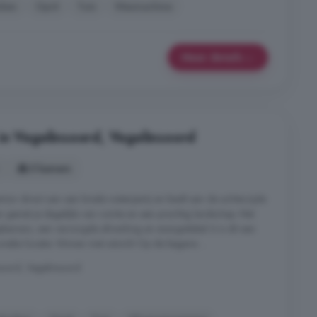
uken
Oprit
Tuin
Wasmachine
Meer details
in Vegelinsoord, Vegelinsoord
5 kamers
rtuin direct aan een brede waterpartij en biedt aan de achterzijde
ier geniet je dagelijks van ruimte en een prachtig landschap. Met
pkamers, een verzorgde afwerking en energielabel A is dit een
nieke locatie. Wonen met uitzicht Op de begane ...
oord, Vegelinsoord