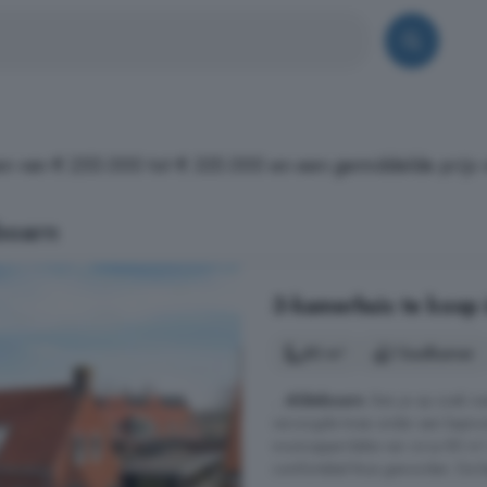
n van € 255.000 tot € 335.000 en een gemiddelde prijs 
boarn
3-kamerhuis te koop 
80 m²
1 badkamer
...
Aldeboarn
. Ben je op zoek na
verzorgde twee onder een kapwoni
woonoppervlakte van circa 80 m² e
comfortabel thuis geworden. De be