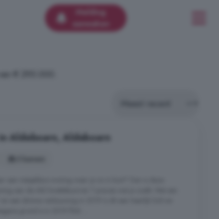
Melding
aanmaken
van € 295.000.
in Aldeboarn, Aldeboarn
3 kamers
ar een instapklare woning waar je zo in kunt? Dan is deze
ng aan de Ald Swettebuorren 7 precies wat je zoekt. Met een
n een slimme verbouwing in 2019 is dit een heerlijk licht en
gane grond is in 2019 flink ...