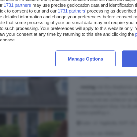
Op 9.9 km van Aldeboarn
ur
1731 partners
may use precise geolocation data and identification 
ick to consent to our and our
1731 partners
’ processing as described 
Berging
Keuken
Terra
detailed information and change your preferences before consenting
te that some processing of your personal data may not require your 
t to such processing. Your preferences will apply to this website only
€ 325.000
aw your consent at any time by returning to this site and clicking the
€ 2.642/m²
webpage.
4-kamerhuis te koop
Manage Options
85 m²
2 badkamers
...
woning
met drie slaapkamers 
levensloopbestendig te maken en li
aanwezig met een achterom en 
actieve watersport dorp. Via de 
keukenopstelling in ...
Suster v.d. Vegtstrjitte, 8491 
Op 4.4 km van Aldeboarn