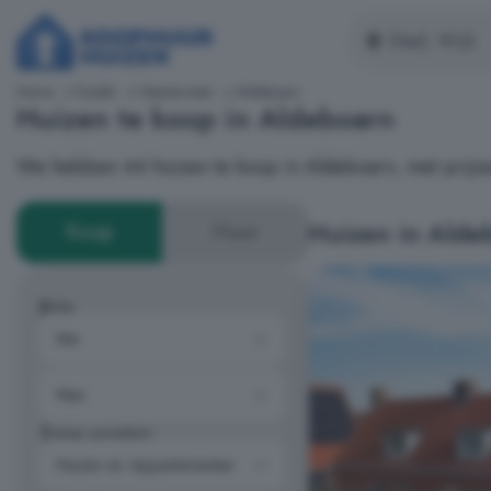
Home
Fryslân
Heerenveen
Aldeboarn
Huizen te koop in Aldeboarn
We hebben 44 huizen te koop in Aldeboarn, met prijze
Huizen in Alde
Koop
Huur
Prijs
Type woning