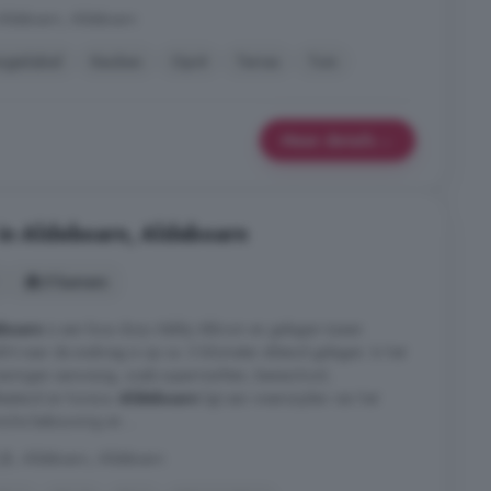
Aldeboarn, Aldeboarn
rgielabel
Keuken
Oprit
Terras
Tuin
Meer details
in Aldeboarn, Aldeboarn
5 kamers
boarn
is een knus dorp vlakbij Akkrum en gelegen tussen
t naar de snelweg is op ca. 3 kilometer afstand gelegen. In het
ieningen aanwezig, zoals supermarkten, basisschool,
lbestand en horeca.
Aldeboarn
ligt aan weerszijden van het
ische bebouwing en ...
 JB, Aldeboarn, Aldeboarn