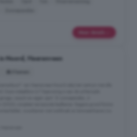
Keuken
Oprit
Tuin
Vloerverwarming
Zonnepanelen
Meer details
 in Noord, Heerenveen
5 kamers
bloemenbuurt" van Heerenveen-Noord nabij het centrum met alle
nd. Deze instapklare 2/1 kapwoning is aan de achterzijde
arage, carport en eigen oprit. 12 zonnepanelen, 4
n (2023) compleet vernieuwde badkamer. Begane grond Ruime
ruimte/kelder, woonkamer met werkhoek en laminaatvloeren (ca
, Heerenveen