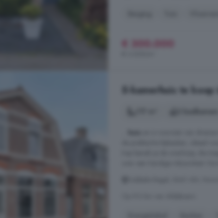
Berging
Tuin
Vloerve
€ 300.000
€ 3.529/m²
5-kamerhuis te koop
117 m²
2 badkamer
...
huis
en is voorzien van diverse
de praktische bijkeuken, ideaal vo
trap bereik je de overloop, die to
over een handige inbouwkast. De t
Dubbele Regel, 8441 AN, Noor
Op 9.3 km van Aldeboarn
Energielabel
Keuken