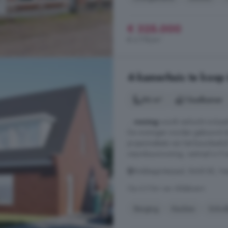
€ 325.000
€ 2.778/m²
4-kamerhuis te koop 
96 m²
1 badkamer
...
woning
wordt verkocht inclusie
De woningen worden gebouwd doo
projectwebsite van het bouwbedrijf
nieuwbouwwoning, centraal in Frie
Stobbega'sterpad, 8468 BE, Has
Op 6.5 km van Aldeboarn
Berging
Keuken
Schui