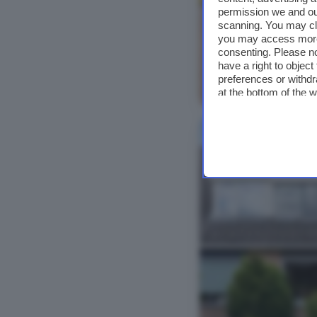
permission we and o
scanning. You may cl
you may access more 
consenting. Please no
have a right to objec
preferences or withdr
Bekijk foto's
at the bottom of the 