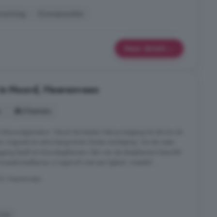
rwarming
Zonnepanelen
Meer details
 in Noord, Heerenveen
s
5 kamers
 inbouwapparatuur. Vanuit de keuken heb je toegang tot de tuin én
or witgoed en extra bergruimte. Eerste verdieping: Via de vaste
egang biedt tot drie slaapkamers. Eén van de slaapkamers beschikt
weede badkamer is ingericht met een ligbad, wastafel ...
d, Heerenveen
Tuin