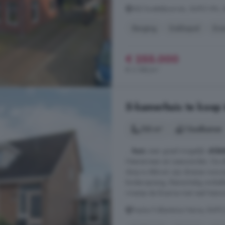
Ald Swettebuorren, 8495 HN, 
Berging
Dakkapel
Ene
€ 255.000
€ 3.188/m²
5-kamerhuis te koop 
133 m²
1 badkamer
...
huis
zeer goed mogelijk.
Alde
Heerenveen en Leeuwarden. De afri
dorp is Akkrum zijn diverse voorz
kinderopvang, kleinschalig winke
riviertje de Boarne met veel histor
Paulus Folkertsma Herne, 8495