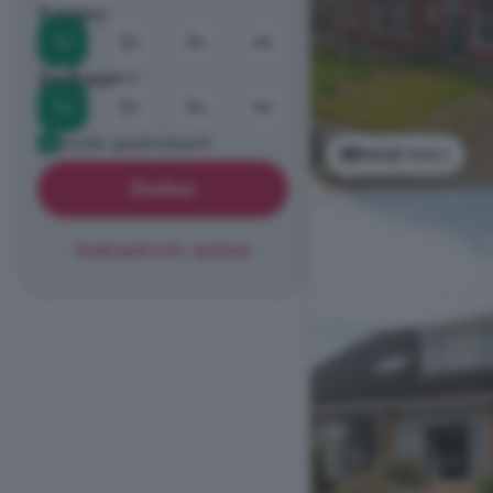
Kamers
1+
2+
3+
4+
Badkamers
1+
2+
3+
4+
Eerder geadverteerd
Bekijk foto's
Zoeken
Zoekopdracht opslaan