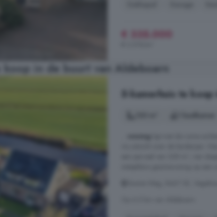
Dakkapel
Garage
Ke
€ 335.000
€ 2.519/m²
 koop in de buurt van Aldeboarn
5-kamerhuis te koop 
120 m²
1 badkamer
...
woning
ligt met de ruime achte
vrij uitzicht over de landerijen. H
een perceel van 338 m², vier slaa
instapklare gezinswoning op een u
Zwarte Weg, 8467 SE, Vegelins
Op 6.5 km van Aldeboarn