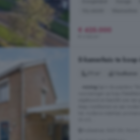
Energielabel
Garage
Vrij uitzicht
Wasmachine
€ 425.000
€ 3.542/m²
5-kamerhuis te koop
111 m²
1 badkamer
...
woning
ligt in de populaire "
voorzieningen op loop-/fietsafsta
uitgebouwd en beschikt over een g
slaap-/werkkamers en een moder
hal, moderne meterkast, provisie
33 m²), ...
Azaleastraat, 8441 DN, Noord