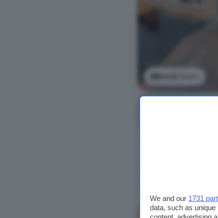
Bekijk foto's
We and our
1731 par
data, such as unique 
content, advertising