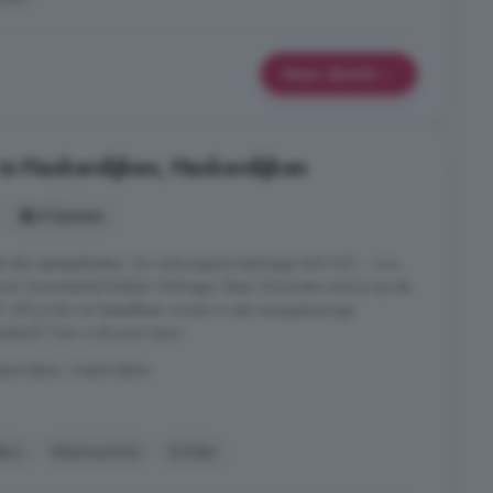
Meer details
in Haskerdijken, Haskerdijken
4 kamers
f alle optiepakketten. De verkoopprijs bedraagt 360.337, - v.o.n.
r Bouwbedrijf Bakker Wolvega. Meer informatie vind je op de
: Wil jij slim en betaalbaar wonen in een energiezuinige
sland? Dan is dit jouw kans!
kerdijken, Haskerdijken
fpui
Wasmachine
Zolder