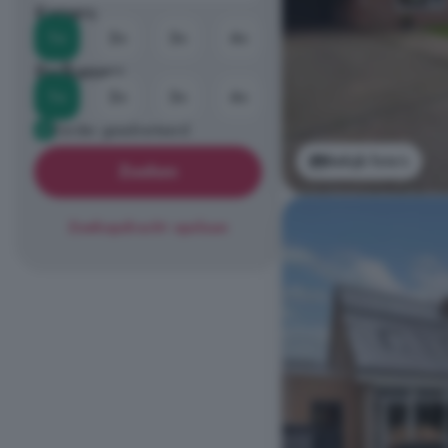
Kamers
1+
2+
3+
4+
Badkamers
1+
2+
3+
4+
Eerder geadverteerd
Bekijk foto's
Zoeken
Zoekopdracht opslaan