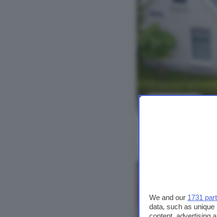
Bekijk foto's
We and our
1731 par
data, such as unique 
content, advertising