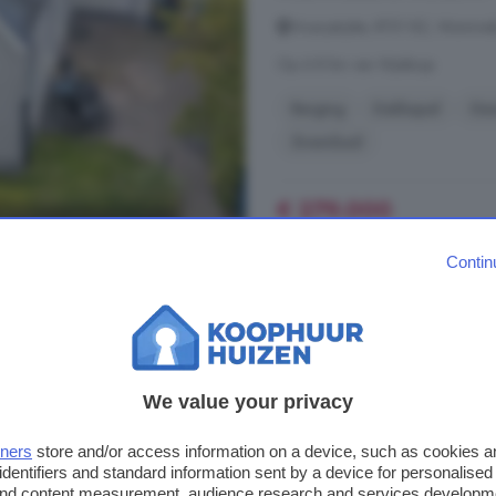
Vicarystrjitte, 8731 BZ, Womm
Op 6.8 km van Wjelsryp
Berging
Dakkapel
Ger
Zwembad
€ 279.000
€ 4.650/m²
Contin
6-kamerhuis te koop
78 m²
1 badkamer
We value your privacy
...
huis
heb je een wat grotere tui
en in no-time heb je hier een gez
tners
store and/or access information on a device, such as cookies 
organiseren. Of het nou een winte
identifiers and standard information sent by a device for personalised
berging van ongeveer 7 vierkante 
 and content measurement, audience research and services developm