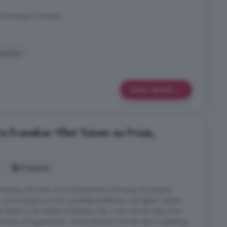
 Binnenstad, Franeker
Keuken
Meer details
n Franeker Vliet Tuinen en Frisia,
5 kamers
rdieping zijn twee ruime slaapkamers aanwezig. Bovendien
n ruime berging en een complete badkamer met ligbad, aparte
ap bereik je de zolderverdieping. Hier is een volwaardige extra
ruimte of logeerkamer. Tevens bevindt zich hier de cv-opstelling.