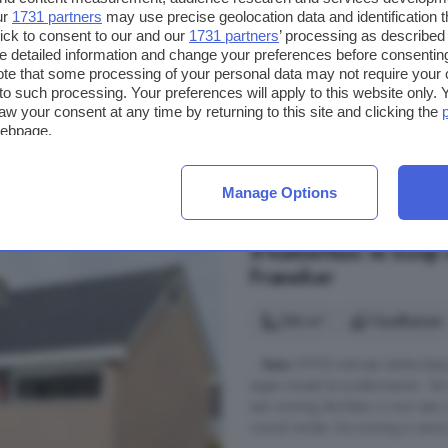
ur
1731 partners
may use precise geolocation data and identification 
't Bosk, 8731 BK, Wommels, 
ick to consent to our and our
1731 partners
’ processing as described 
Op 6.6 km van Wjelsryp
detailed information and change your preferences before consenting
te that some processing of your personal data may not require your 
t to such processing. Your preferences will apply to this website only
Berging
Energielabel
aw your consent at any time by returning to this site and clicking the
webpage.
€ 261.000
€ 3.346/m²
Manage Options
5-kamerhuis te koop 
Franeker
134 m²
1 badkamer
...
huis
(1973) met een sterke basi
eigen smaak te moderniseren. Tel d
een woning die klaar is voor een 
vooral verder. De woning is vanui