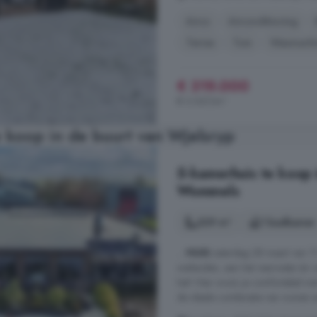
Airco
Airconditioning
Terras
Tuin
Wasmachi
€ 319.000
€ 3.067/m²
 koop in de buurt van Wjelsryp
5-kamerhuis te koop
Wommels
329 m²
1 badkamer
...
HUIS
zaterdag 28 maart van 11.
weilanden, aan het vaarwater én
het! Hier woon je comfortabel met v
de ideale combinatie van wonen en