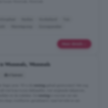
ide huizen Wommels, Wommels
Inloopkast
Keuken
Kookeiland
Tuin
icht
Warmtepomp
Zonnepanelen
Meer details
p in Wommels, Wommels
4 kamers
. Begin jaren '90 is de
woning
geheel gerenoveerd. Met oog
rijkt met twee mooie dakkapellen, mat verglaasde dakpannen,
oeidelen en de makelaar. De
woning
is voorzien van een
ra slaap-/werkkamer gerealiseerd, naast het toilet en een
.