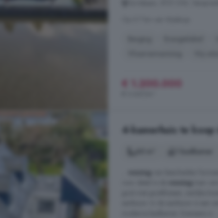
De Iisbaan, 8731 DW, Verspre
Op 5.7 km van Wjelsryp
Berging
Energielabel
Vloerverwarming
Vrij uitz
€ 1.200.000
€ 3.647/m²
4-kamerhuis te koo
60 m²
1 badkamer
...
woning
van bescheiden formaat
voor detail is de
woning
toen ver
goot met gootklossen, sierlijke b
aanbouw. In de aanbouw is een ext
moderne badkamer. Eveneens is ..