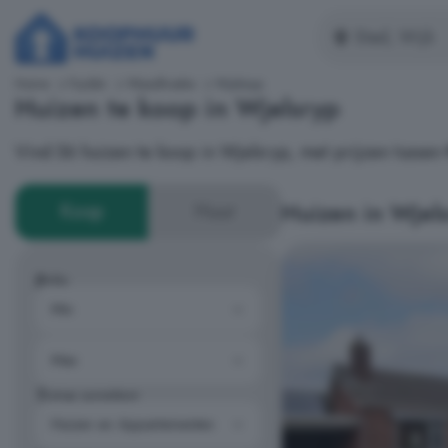
Home
Fryslân
Waadhoeke
Wjelsryp
Huizen te koop in Wjelsryp
Vind 56 huizen te koop in Wjelsryp, met prijzen tusse
Huizen in Wjel
Koop
Huur
Prijs
Type woning