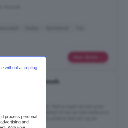
els, Wommels
enoveerd
Keuken
Sportschool
Tuin
Meer details
ue without accepting
 in Wommels, Wommels
6 kamers
n met wat meer mogelijkheden. Maak je vingers een keer groen
ellige achtertuin en de mogelijkheid om hier een leuke barbecue te
and process personal
r- of zomer-barbecue is. In de achtertuin staat ook nog een
 advertising and
meter. Goed om te ...
ent. With your