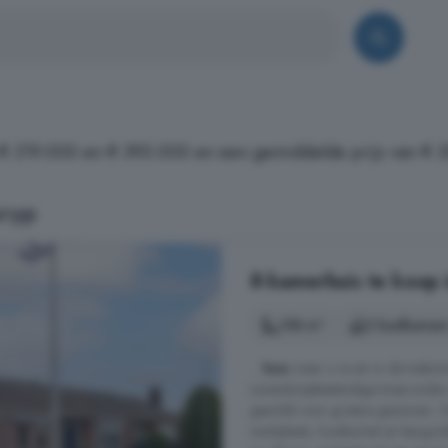
n € 319.000 en € 395.000 en een gemiddelde prijs van € 
sryp
8-kamerhuis te koop 
158 m²
2 badkamer
...
huis
waar u nu én in de toekoms
Levensloopbestendige twee-onder-
geschikt voor grotere gezinnen; 
werkplaats, houtkachel en bergzold