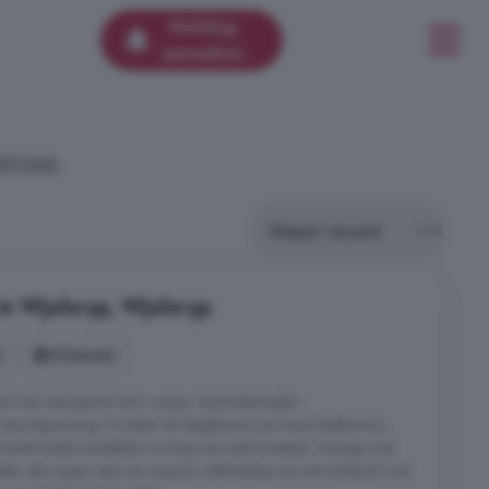
Melding
aanmaken
357.000.
in Wjelsryp, Wjelsryp
s
8 kamers
t met veel plezier kunt wonen. Bijzonderheden:
een-kapwoning; In totaal vijf slaapkamers en twee badkamers,
Onderhoudsvriendelijke woning met veel kunststof; Garage met
er, plus eigen oprit en carport; Uitbreiding van het achtererf met