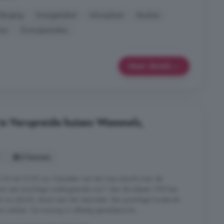
Berging
Energielabel
Inloopkast
Keuken
ne
Zonnepanelen
Meer details
 in Verspreide huizen Wommels,
5 kamers
00 tot 15.00 uur Genieten van het vrije uitzicht over de
 van een prachtige ondergaande zon? Aan de iisbaan 10N kan
rij uitzicht, direct aan het vaarwater. Een prachtige locatie én
 werken. De woning is volledig geïsoleerd en ...