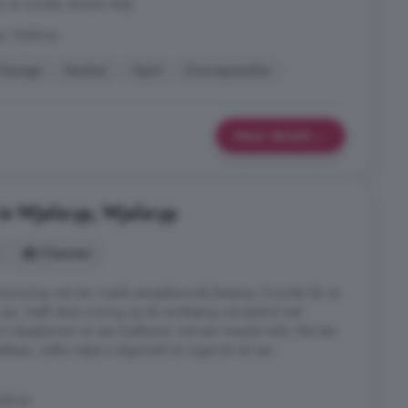
 en zonder directe inkijk.
p, Wjelsryp
Garage
Keuken
Oprit
Zonnepanelen
Meer details
in Wjelsryp, Wjelsryp
5 kamers
inswoning met een royale aangebouwde berging. Doordat de zij-
zijn, heeft deze woning op de verdieping verrassend veel
t 3 slaapkamers en een badkamer met een tweede toilet. Met een
ikbaar, welke netjes is afgewerkt en ingericht als een
elsryp