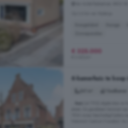
Van Andel-Ripkestraat, 8802 XB
Op 3.6 km van Wjelsryp
Energielabel
Garage
Zonnepanelen
€ 325.000
€ 2.425/m²
6-kamerhuis te koop 
241 m²
1 badkamer
...
huis
(uit 1702) afgebroken en k
plaats. De gevelsteen herinnert aa
1926 zwaar beschadigd tijdens ee
Historisch Centrum Franeker). Nu
...