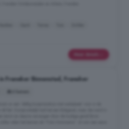
, Franeker Schalsumerplan en Arkens, Franeker
Keuken
Oprit
Terras
Tuin
Zolder
Meer details
in Franeker Binnenstad, Franeker
6 kamers
wam er een 'deftig koopmanshuis met werkplaats' voor in de
n dit feit. Oorspronkelijk had het een klokgevel, maar die werd in
n storm en daarna vervangen door de huidige gevel (bron:
 zullen velen het kennen als "Foto Hommema": al ruim een eeuw