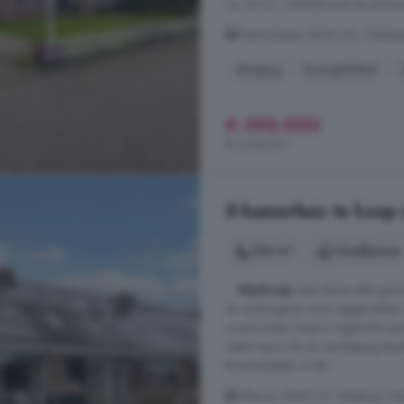
ca. 93 m², met behoud van privacy
Pastoryleane, 8842 LG, Wjelsry
Berging
Energielabel
€ 395.000
€ 2.500/m²
5-kamerhuis te koop 
104 m²
1 badkamer
...
Wjelsryp
staat deze nette gez
en achtergevel recht opgetrokken 
woonruimte. Deze is ingericht me
vaste trap is de 2e verdieping bere
thuiswerkplek. In de ...
Tillewei, 8842 LD, Wjelsryp, Wj