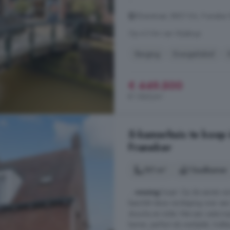
Zilverstraat, 8801 KA, Franeker
Op 4.3 km van Wjelsryp
Berging
Energielabel
€ 449.500
€ 1.865/m²
5-kamerhuis te koop i
Franeker
101 m²
1 badkamer
...
woning
loopt. Op de eerste ve
beschikt deze verdieping over ee
douche en toilet. Met een vaste tr
kamer, perfect als werkplek, hobby