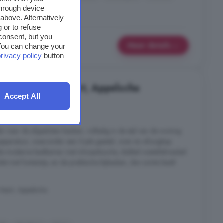
through device
above. Alternatively
 or to refuse
consent, but you
Meer details
. You can change your
privacy policy
button
in Appelscha-Vaart, Appelscha
Accept All
6 kamers
der naar de afgesloten keuken, volledig in de stijl van de woning
paratuur, waaronder een 5-pits gasstel, oven en afzuigkap.
 de moderne badkamer met inloopdouche, dubbel wastafelmeubel
let met fonteintje, en de praktische bijkeuken, die ruimte biedt
Vaart, Appelscha