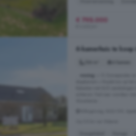
Vloerverwarming
Zonnep
€ 795.000
€ 3.630/m²
6-kamerhuis te koop
124 m²
6 kamers
...
woning
: + 12 Zonnepanelen en
slaapkamers + Royale tuin op het
Bijkeuken met W/D aansluitingen 
achterom. Pad naar voordeur met r
Woonkamer ...
Wiltingerweg, 8426 DM, Appel
Op 5.8 km van Wateren
Energielabel
Garage