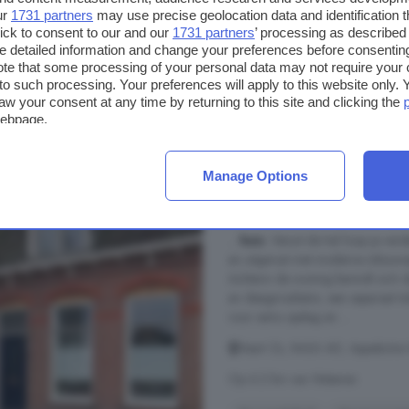
ur
1731 partners
may use precise geolocation data and identification 
Tuin
Vloerverwarming
ick to consent to our and our
1731 partners
’ processing as described 
detailed information and change your preferences before consenting
te that some processing of your personal data may not require your 
€ 300.000
t to such processing. Your preferences will apply to this website only
€ 2.459/m²
aw your consent at any time by returning to this site and clicking the
webpage.
6-kamerhuis te koop 
Manage Options
176 m²
1 badkamer
...
huis
. Vanuit de hal loop je ver
en uitgerust met moderne inbouwap
Achterin de woning bevindt zich
en designradiator, een separaat toi
voor extra opslag en ...
Vaart Zz, 8426 AD, Appelscha-
Op 6.2 km van Wateren