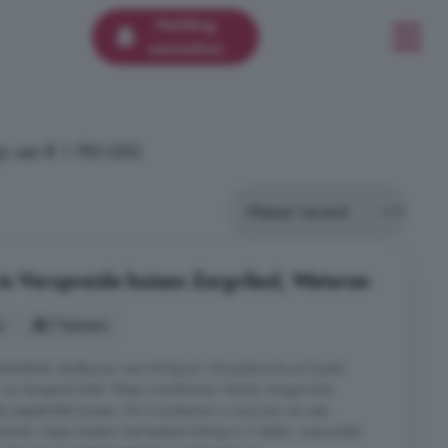
Melding
aanmaken
s van € 1.190.000.
in Verspreide huizen Zorgvlied, Wateren
s
7 kamers
ukenblok. Badkamer met whirlpool, inloopdouche en breed
 en hangend toilet. Slaap-/werkkamer. Riante, tuingerichte
e uitgestrekte bossen. De woonkamer is voorzien van een
tkachel. Open keuken met keukenrichting in 3 delen, waaronder