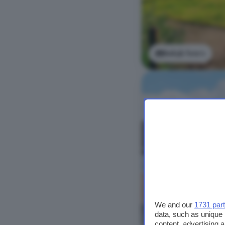
Bekijk foto's
We and our
1731 par
data, such as unique 
content, advertising