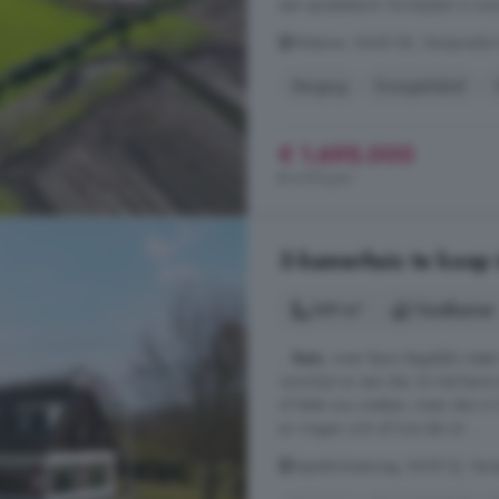
een spoeleiland. De keuken is voo
Wateren, 8438 SB, Verspreide 
Berging
Energielabel
€ 1.695.000
€ 4.913/m²
3-kamerhuis te koop 
149 m²
1 badkamer
...
huis
, waar bijna dagelijks reeë
verschijnt er een das. En het barst 
of Italië zou zoeken, maar dan i
en vragen zich af hoe dat zit. ...
Appelschaseweg, 8438 SJ, Vers