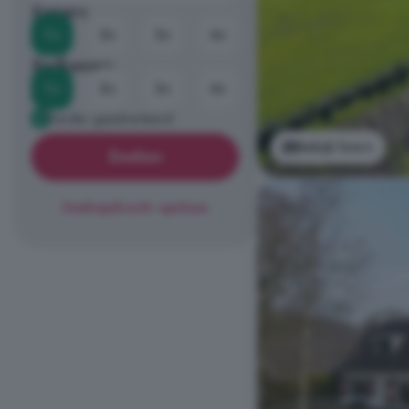
Kamers
1+
2+
3+
4+
Badkamers
1+
2+
3+
4+
Eerder geadverteerd
Bekijk foto's
Zoeken
Zoekopdracht opslaan