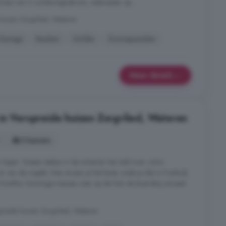
rzien van 2 combimagnetrons, vaatwasser op ...
huizen Zorgvlied, Wateren
Garage
Keuken
Zolder
Zonnepanelen
Meer details
in Verspreide huizen Zorgvlied, Wateren
3 kamers
n lopen. Vossen steken in de schemer het veld over, soms
er van de vogels. Hier ervaar je het leven zoals je dat in Frankrijk
n Drenthe. Sommige mensen zien op de foto de boerderij ernaast
preide huizen Zorgvlied, Wateren