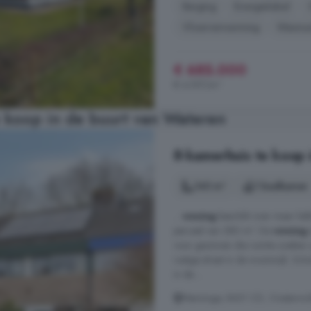
Berging
Energielabel
Vloerverwarming
Wasmac
€ 685.000
€ 4.597/m²
 koop in de buurt van Wateren
8-kamerhuis te koop 
145 m²
1 badkamer
...
woning
beschikt over maar lie
perceel van 280 m². De
woning
voor gezinnen die ruimte zoeken 
rustige straat in de woonwijk. S
in de ...
Menninge, 8431 CD, Oosterwol