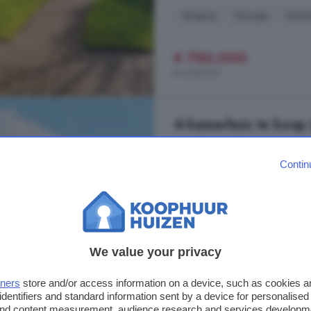
Berging
Garage
Keuk
€ 750.000
€ 4.261/m²
4-kamerhuis te koop
122 m²
1 badkamer
Contin
...
huis
bijzonder onderhoudsvrien
grond Je stapt binnen in de hal me
loop je zo de grote, lichte woonk
(2022). Dankzij de grote ramen va
We value your privacy
Huissteegde, 8426 CM, Appels
Op 6 km van Wateren
tners
store and/or access information on a device, such as cookies 
identifiers and standard information sent by a device for personalised
Airco
Berging
Dakkap
 and content measurement, audience research and services developm