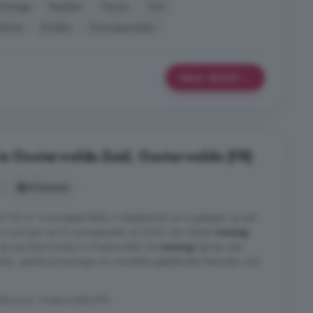
Garage
Keuken
Terras
Tuin
hine
Zolder
Zonnepanelen
Meer details
in Oosterwolde-Zuid, Oosterwolde (FR)
8 kamers
fst 145 m² woonoppervlakte, 4 slaapkamers en is gelegen op een
is voorzien van 8 zonnepanelen uit 2025. Een ideale
woning
op een fijne locatie in Oosterwolde. De
woning
ligt aan een
cholen, speelvoorzieningen en wandelmogelijkheden bevinden zich
de-Zuid, Oosterwolde (FR)