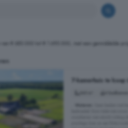
 van € 685.000 tot € 1.695.000, met een gemiddelde prij
ren
7-kamerhuis te koop 
345 m²
4 badkamer
...
Wateren
. Open keuken met ke
badmeubel. Ruim toilet met urinoir
woonkamer met uitzicht richting d
prachtige vloer en een flinke hou