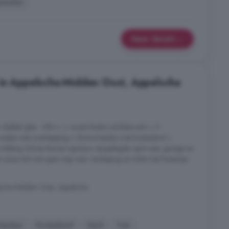
anelen
Meer details
 in Appelscha-Midden Oost, Appelscha
 dubbel glas - HR++ + recent buiten schilderwerk + 5
 oosten met overkapping + Ruime keuken met kookeiland +
Indeling: Entree Recent opnieuw aangelegde oprit naar garage en
uime hal met open trap naar verdieping en toilet met fonteintje.
scha-Midden Oost, Appelscha
Keuken
Kookeiland
Oprit
Tuin