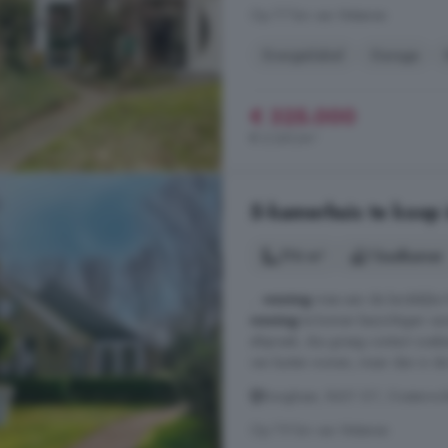
Op 7.7 km van Wateren
Energielabel
Garage
€ 325.000
€ 2.241/m²
5-kamerhuis te koop 
176 m²
1 badkamer
...
woning
mee aan de landelijke
woning
te komen bezichtigen vana
afspraak, dus graag contact zoek
van buiten wonen, maar dan in d
Bonghaer, 8431 GT, Oosterwold
Op 7.9 km van Wateren