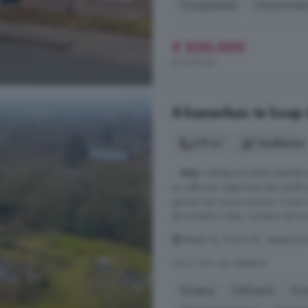
Energielabel
Gerenovee
€ 530.000
€ 3.011/m²
5-kamerhuis te koop 
219 m²
1 badkamer
...
huis
volledig en biedt meerdere 
en zelfs een eigen bos dat naadlo
gevoel van rust en privacy. U kunt
de schaduw zitten. Achterin de tuin
Wester Es, 8426 BK, Appelscha
Op 5.1 km van Wateren
Berging
Dakkapel
Ene