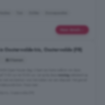
Keuken
Tuin
Zolder
Zonnepanelen
Meer details
in Oosterwolde-Iris, Oosterwolde (FR)
5 kamers
 NVM Open Huizen dag. U bent van harte welkom om deze
f 11.00 uur tot 15.00 uur. Let op bij deze
woning
uitsluitend op
en met ons kantoor voor het maken van een afspraak. Het gevoel
e bebouwde kom. Deze zeer ...
e-Iris, Oosterwolde (FR)