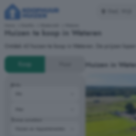
Home
Drenthe
Westerveld
Wateren
Huizen te koop in Wateren
Ontdek 43 huizen te koop in Wateren. De prijzen lopen
Huizen in Wate
Koop
Huur
Prijs
Type woning