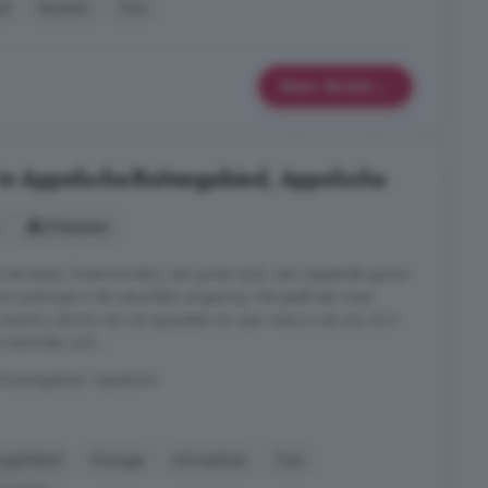
rd
Keuken
Tuin
Meer details
in Appelscha-Buitengebied, Appelscha
5 kamers
terrassen, fraaie borders, een grote vijver, een uitgestrekt gazon
os overloopt in de natuurlijke omgeving. Het geeft een waar
 overal in de tuin de rust opzoeken en naar wens in de zon of in
 bevinden zich ...
-Buitengebied, Appelscha
rgielabel
Garage
Inloopkast
Tuin