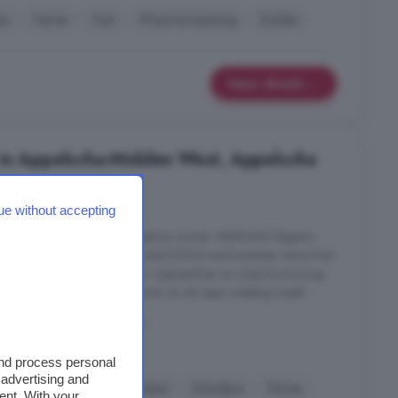
en
Terras
Tuin
Vloerverwarming
Zolder
Meer details
 in Appelscha-Midden West, Appelscha
4 kamers
ue without accepting
delijk. Hier kun je echt zorgeloos wonen. INDELING Begane
t meterkast en een modern toilet (2024) met fonteintje. Vanuit hier
amer in met een stijlvolle PVC visgraatvloer en vloerverwarming
lt er volop daglicht naar binnen en de open indeling maakt ...
cha-Midden West, Appelscha
and process personal
 advertising and
el
Energielabel
Keuken
Schuifpui
Terras
ent. With your