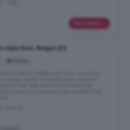
i
Tuin
Meer details
n Aijen Kern, Bergen (LI)
6 kamers
baden bevinden zich volledig op één niveau, wat zorgt voor
et volwaardige souterrain: een complete extra woonlaag met
estaande uit een royale centrale ruimte en twee identiek
kamer is voorzien van verwarming en een wasmeubel. Ideaal
eren ...
n, Bergen (LI)
Zwembad