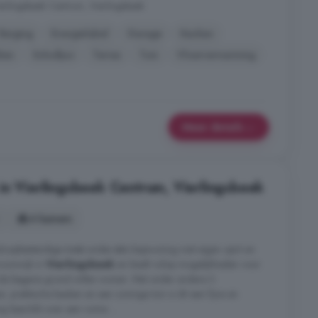
lingsbeek Centrum, Vierlingsbeek
Berging
Energielabel
Garage
Keuken
iken
Schuifpui
Terras
Tuin
Vloerverwarming
Meer details
in Vierlingsbeek Centrum, Vierlingsbeek
4 kamers
sloopbestendige twéé-onder-één-kapwoning met eigen oprit en
woonwijk in
Vierlingsbeek
en biedt volop mogelijkheden voor
 de begane grond willen wonen. Met onder andere 3
 praktische keuken en een zonnige tuin is dit een fijne en
 beschikt over een ruime ...