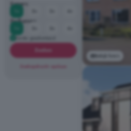
Kamers
1+
2+
3+
4+
Badkamers
1+
2+
3+
4+
Eerder geadverteerd
Zoeken
Bekijk foto's
Zoekopdracht opslaan