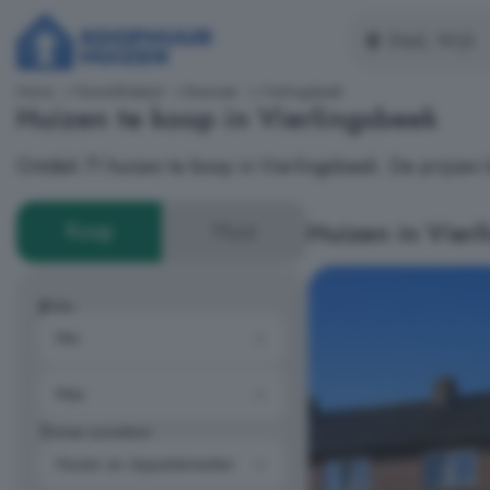
Home
Noord-Brabant
Boxmeer
Vierlingsbeek
Huizen te koop in Vierlingsbeek
Ontdek 71 huizen te koop in Vierlingsbeek. De prijzen
Huizen in Vier
Koop
Huur
Prijs
Type woning