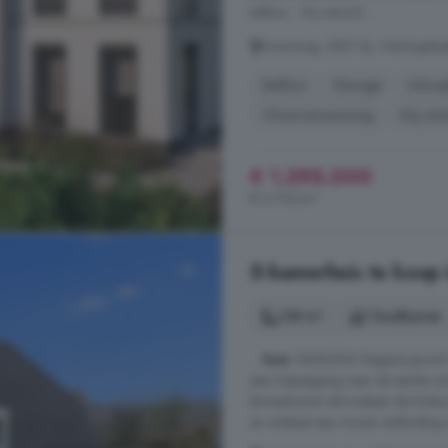
balkon - Vrij uitzicht ...
Voortweg, 5821 EJ, Vierlingsbee
Balkon
Garage
Inloo
Vloerverwarming
Vrij uitz
€ 1.295.000
€ 3.754/m²
5-kamerhuis te koop 
138 m²
1 badkamer
...
huis
. INDELING Begane grond: 
een trapopgang naar de eerste ver
binnenkomst valt meteen de lichte 
en ontstaat een mooie verbinding 