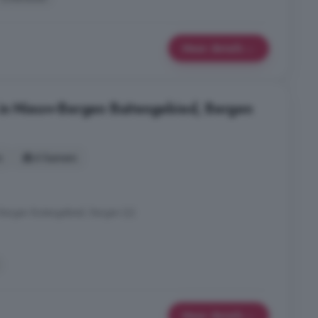
Meer details
in Nieuw-Bergen Buitengebied, Bergen
s
6 kamers
ergen Buitengebied, Bergen (LI)
Meer details