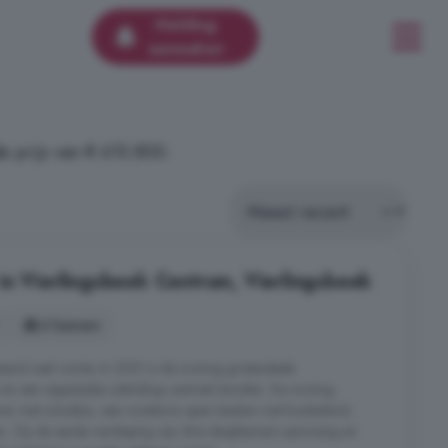
Melding
aanmaken
e prijs van € 610.800.
in Vierlingsbeek Centrum, Vierlingsbeek
4 kamers
send veel ruimte. In 2021 is de woning grotendeels
n een eigentijdse uitstraling centraal stonden. De woning
mer met schuifpui, een moderne open keuken met kookeiland,
n. Op de eerste verdieping zijn drie slaapkamers aanwezig en