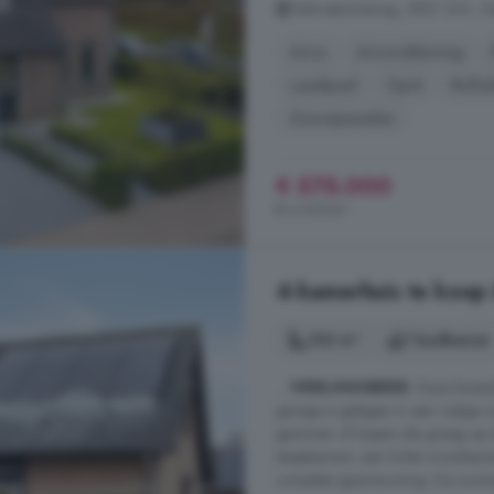
Heihoekscheweg, 5821 GG, Vier
Airco
Airconditioning
Laadpaal
Oprit
Rollu
Zonnepanelen
€ 575.000
€ 4.167/m²
4-kamerhuis te koop 
102 m²
1 badkamer
...
VIERLINGSBEEK
. Deze leven
garage is gelegen in een rustige 
gezinnen of kopers die graag op
slaapkamers, een lichte woonkamer,
complete gezinswoning. De woning