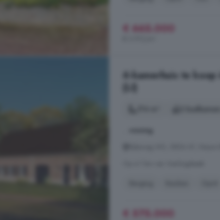
€ 665.000
€ 3.912/m²
6-kamerhuis te koop 
(LI)
174 m²
2 badkamer
...
woning
Rijksweg W3, 5854 AT, Nieuw-B
Op 4.1 km van Vierlingsbeek
Berging
Keuken
Oprit
€ 575.000