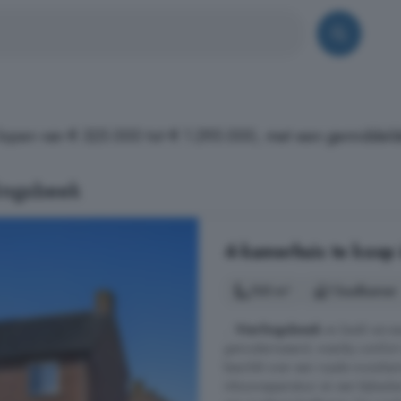
 lopen van € 325.000 tot € 1.295.000, met een gemiddeld
lingsbeek
4-kamerhuis te koop 
105 m²
1 badkamer
...
Vierlingsbeek
en biedt verras
gemoderniseerd, waarbij comfort e
beschikt over een royale woonka
inbouwapparatuur en een bijkeuke