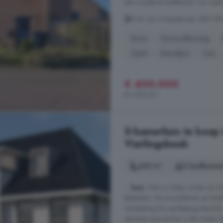
een moderne badkamer. De royale a
Prins van Oranjestraat, 5821 BM
Airco
Airconditioning
Oprit
Schuifpui
Tuin
€ 400.000
€ 3.810/m²
5-kamerhuis te koop in Vierl
Vierlingsbeek
345 m²
2 badkamer
...
huis
. Hier is volop ruimte om t
bijkeuken. De woonkamer en keuke
verdieping De verdieping beschik
absolute eyecatcher is de master 