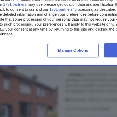
Berging
Energielabel
ur
1731 partners
may use precise geolocation data and identification 
ick to consent to our and our
1731 partners
’ processing as described 
detailed information and change your preferences before consenting
€ 459.000
te that some processing of your personal data may not require your 
t to such processing. Your preferences will apply to this website only
€ 3.702/m²
aw your consent at any time by returning to this site and clicking the
webpage.
 koop in de buurt van Vierlingsbeek
Manage Options
6-kamerhuis te koop 
117 m²
1 badkamer
...
woning
als een fijne plek voor
gezellige momenten samen en staa
gepraat en geleefd wordt. De tuink
als speelplek, hobbyruimte of gewo
Keulerstraat, 5854 BV, Nieuw-B
Op 4.3 km van Vierlingsbeek