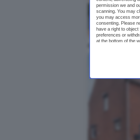
permission we and o
scanning. You may cl
you may access more 
consenting. Please no
have a right to objec
Bekijk foto's
preferences or withdr
at the bottom of the 
66 woningen te