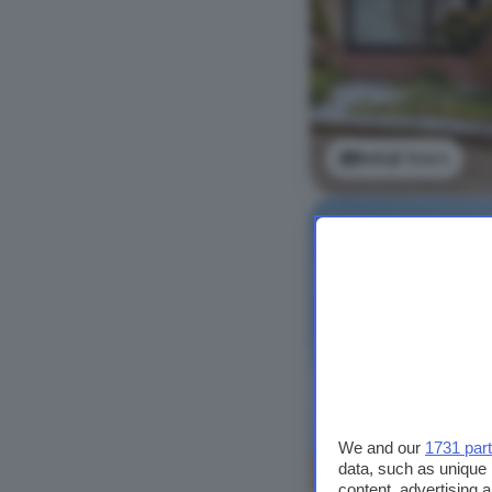
Bekijk foto's
We and our
1731 par
data, such as unique 
content, advertising