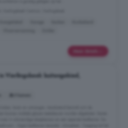
chtertuin is gunstig gelegen op het ...
, Vierlingsbeek Centrum, Vierlingsbeek
Energielabel
Garage
Keuken
Kookeiland
Vloerverwarming
Zolder
Meer details
ingsbeek buitengebied,
s
5 kamers
e koken, leven en ontvangen. Aansluitend bevindt zich de
n kunnen middels glazen taatsdeuren worden afgesloten. Eerste
t over 4 volwaardige slaapkamers en een separate badkamer. De
bedroom: - Eigen badkamer (ensuite) - Inloopkast - Toegang tot het