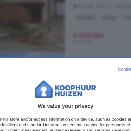
Overambt, 5821 CC, Vierlingsb
Dakkapel
Garage
Ke
€ 325.000
€ 3.186/m²
5-kamerhuis te koop 
Contin
124 m²
1 badkamer
...
woning
, gebouwd in 2014, hee
en een verzorgde uitstraling. Bin
Dankzij de vele raampartijen voelt 
We value your privacy
slaapkamers, waarvan één op de zo
woning
...
tners
store and/or access information on a device, such as cookies 
Burggraaf, 5821 BJ, Vierlingsbe
identifiers and standard information sent by a device for personalised
 and content measurement, audience research and services developm