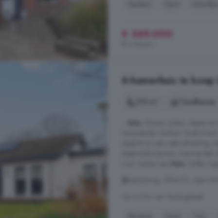
Keuken
Oprit
Schuifpu
€ 369.000
€ 3.154/m²
6-kamerhuis te koop i
170 m²
1 badkamer
...
huis
. Wonen, koken, slapen en 
uitzonderlijk comfort. Uniek is h
daglicht en een nette afwerking, b
afgewerkte kamers, waarvan één 
voor werken aan
huis
, hobby, log
Aijenseweg, 5854 PS, Aijen Ker
Op 3.5 km van Vierlingsbeek
Berging
Oprit
Tuin