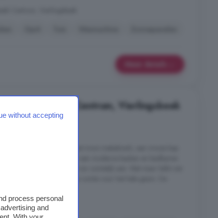
eek Centrum, Vierlingsbeek
uken
Oprit
Tuin
Wasmachine
Zonnepanelen
Meer details
in Vierlingsbeek Centrum, Vierlingsbeek
ue without accepting
5 kamers
ft een fraaie architectuur met mooi metselwerk, een mooie kap
nen beschikt de
woning
over een moderne keuken en badkamer.
de woonkamer heerlijk licht en ruimtelijk aan. Met maar liefst vier
lderverdieping, is er volop ruimte voor het hele gezin. De
and process personal
ek Centrum, Vierlingsbeek
 advertising and
ent. With your