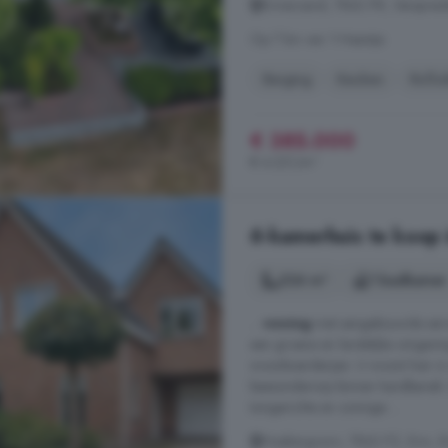
Ermerzand, 7843 PR, Verspreid
Op 7 km van 't Haantje
Berging
Keuken
Rollu
€ 385.000
€ 4.231/m²
6-kamerhuis te koop 
226 m²
1 badkamer
...
woning
met aangebouwde serre,
een groene en landelijke omgeving
woonboerderijen. U woont hier in 
basisonderwijs binnen handbereik
tuingerichte en zonnige ...
Hoekergoorn, 7843 PZ, Erm, 