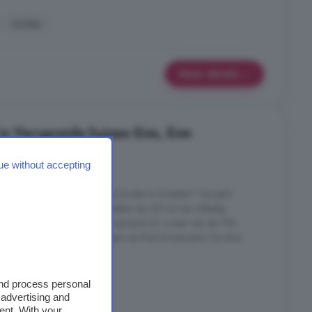
Zolder
Meer details
in Verspreide huizen Erm, Erm
ue without accepting
Wil je wonen op een unieke locatie in Drenthe? Op park
 een standaard woonoppervlakte van 49 m2 tot volledig
maal 100 m2. Bungalow Ermerzand 37, is een van de 195
epjes van drie verspreid liggen op Park Ermerzand. De drie
e huizen Erm, Erm
and process personal
 advertising and
ent. With your