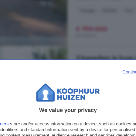
Garage
Keuken
Tuin
€ 799.000
€ 4.342/m²
3-kamerhuis te koop 
49 m²
3 kamers
Contin
Ermerzand 37 Erm Tiny bungalow 
Ermerzand vind je bungalows met
uitgebouwde bungalows van maxi
geschakelde bungalows die in gro
bungalows zijn zo ...
We value your privacy
Ermerzand, 7843 PN, Verspreid
tners
store and/or access information on a device, such as cookies 
identifiers and standard information sent by a device for personalised
Op 7 km van 't Haantje
 and content measurement, audience research and services developm