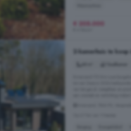
Wasmachine
€ 205.000
€ 4.184/m²
2-kamerhuis te koop 
68 m²
1 badkamer
Ermerzand 172 Erm Luxe bungalow
tot rust. Deze in 2024 herbouwde
van het gas af, instapklaar en pr
een overstek en verlichting maken h
Ermerzand, 7843 PS, Verspreid
Op 6.7 km van 't Haantje
Berging
Energielabel