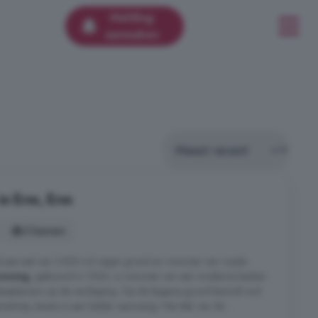
Melding
aanmaken
in Erm, Erm
3 kamers
l perceel van 2.825 m2 eigen grond en voorzien van royale
woning
, gebouwd in 1962, is voorzien van een moderne keuken
laapkamers op de verdieping. Op de begane grond bevindt zich
rentree, tevens is een kelder aanwezig. Het dak van de ...