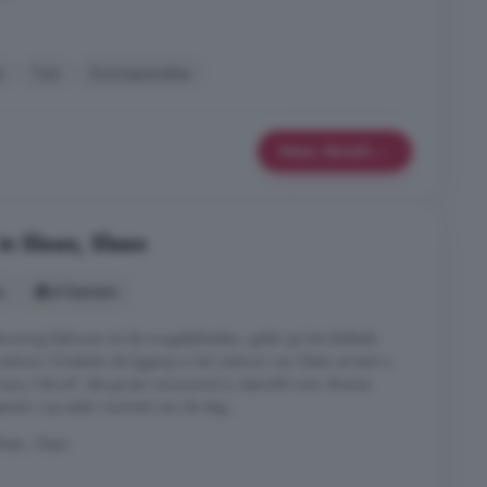
s
Tuin
Zonnepanelen
Meer details
in Sleen, Sleen
s
6 kamers
ewoning behoren tot de mogelijkheden, gelet op het dubbele
centrum Ondanks de ligging in het centrum van Sleen ervaart u
ivacy. Het erf, dat groen omzoomd is, beschikt over diverse
geniet u op ieder moment van de dag ...
leen, Sleen