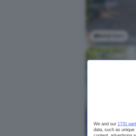
Bekijk foto's
We and our
1731 par
data, such as unique 
content, advertising