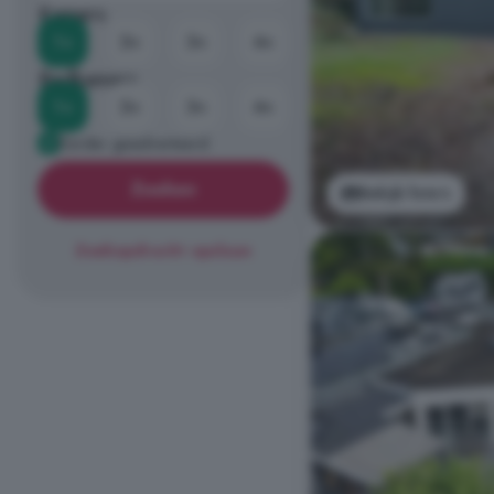
Kamers
1+
2+
3+
4+
Badkamers
1+
2+
3+
4+
Eerder geadverteerd
Zoeken
Bekijk foto's
Zoekopdracht opslaan