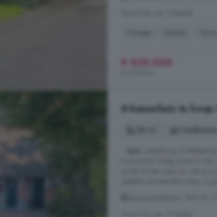
Op 6.2 km van 't Haantje
Garage
Keuken
Terra
€ 635.000
€ 2.810/m²
6-kamerhuis te koop 
184 m²
2 badkamer
...
huis
, mantelzorg of dubbele b
huisnummer. Rustig wonen in het 
op het erf een oase van rust en pr
opstallen en meerdere zitjes. Zo 
Bannerschultestraat, 7841 AC, S
Op 4.3 km van 't Haantje