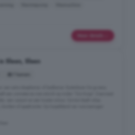
arming
Warmtepomp
Wasmachine
Meer details
in Sleen, Sleen
7 kamers
or een extra slaapkamer of badkamer. Buitenleven De groene,
heeft een zonneterras met uitzicht op molen "De Hoop". Daarnaast
der, een carport en een houten schuur. De tuin biedt volop
 borders of speelruimte. Op loopafstand van voorzieningen
Sleen