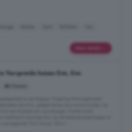
Garage
Keuken
Oprit
Rolluiken
Tuin
Meer details
in Verspreide huizen Erm, Erm
2 kamers
rgelegenheid en een berging. Omgeving Het bungalowpark
akteristieke dorp Erm, gelegen binnen de provincie Drenthe. Op
t zich een diversiteit aan voorzieningen. Drenthe wordt
van Nederland! Daarnaast door zijn afwisselende landschappen en
 woonoppervlak: 91m² Inhoud: 328 m³ ...