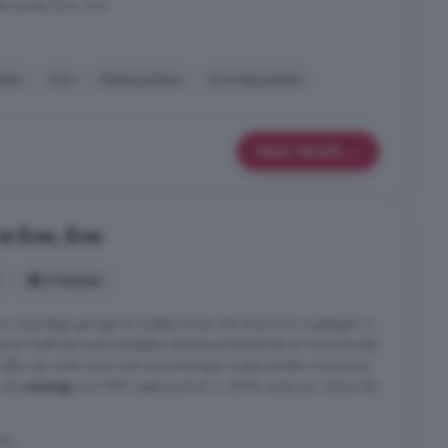
e huizen Erm, Erm
iken
Tuin
Wasmachine
Zonnepanelen
Meer details
in Erm, Erm
6 kamers
 inpandige garage en hobbyruimte. Het dorp Erm is gelegen in
 en heeft een gemoedelijke uitstraling bestaande uit voornamelijk
alle rust, maar toch met voorzieningen zoals winkels, horeca en
. De
woning
is in 1997 gebouwd en in 2006 vergroot. Vanuit de
Erm