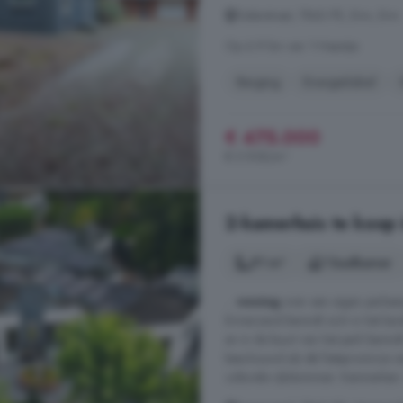
Dalerstraat, 7843 PE, Erm, Erm
Op 6.9 km van 't Haantje
Berging
Energielabel
€ 475.000
€ 5.938/m²
2-kamerhuis te koop 
91 m²
1 badkamer
...
woning
over een eigen parkee
Ermerzand bevindt zich in het kar
en in de buurt van het park bevind
beschouwd als dé fietsprovincie 
culturele rijkdommen. Kenmerken: