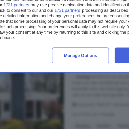
ur
1731 partners
may use precise geolocation data and identification 
Berging
Keuken
Parke
ick to consent to our and our
1731 partners
’ processing as described 
detailed information and change your preferences before consenting
te that some processing of your personal data may not require your 
€ 195.000
t to such processing. Your preferences will apply to this website only
€ 3.980/m²
aw your consent at any time by returning to this site and clicking the
webpage.
3-kamerhuis te koop 
Manage Options
49 m²
3 kamers
...
woning
bevindt zich op een bes
zorgt voor een ruimtelijk gevoel
bovendien door de fraaie ligging
ook van het water kunt genieten. S
Ermerzand, 7843 PP, Verspreid
Op 6.9 km van 't Haantje
Berging
Keuken
Parke