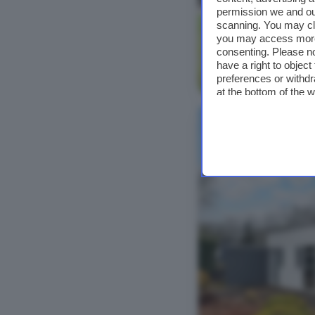
permission we and o
scanning. You may cl
you may access more 
consenting. Please no
have a right to objec
Bekijk foto's
preferences or withdr
at the bottom of the 