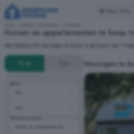
Home
Drenthe
Coevorden
't Haantje
Huizen en appartementen te koop in
We hebben 90 woningen te koop in de buurt van 't Haa
Woningen te koo
Koop
Huur
Prijs
Type woning