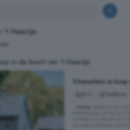
 't Haantje
ntje.
p in de buurt van 't Haantje
3-kamerhuis te koop 
80 m²
1 badkamer
...
woning
, gelegen op een royaa
dubbele garage met vliering. De
en badkamer en beschikt over 2 s
een praktische bijkeuken met achte