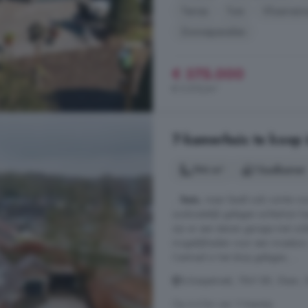
Terras
Tuin
Vloerverw
Zonnepanelen
€ 375.000
€ 5.515/m²
7-kamerhuis te koop 
194 m²
1 badkamer
...
huis
, maar biedt ook ruimte vo
zuidoostelijk gelegen achtertuin 
zijn er een stenen garage met zol
mogelijkheden voor een moestuin,
Centraal in het dorp gelegen, ...
Schaapstreek, 7841 BR, Sleen, 
Op 4.4 km van 't Haantje