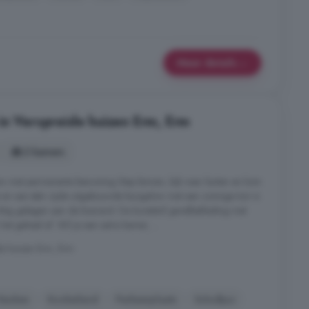
Meer details
in Verspreide huizen Erm, Erm
2 kamers
 met permanente bewoning Stap binnen, kijk naar buiten en kom
 en aan één zijde uitgebouwde bungalow met een zonnige tuin is
achtig gelegen aan de bosrand. De kunststof gevelbekleding met
et geheel af. Wil je een extra kamer, ...
e huizen Erm, Erm
Keuken
Kookeiland
Parkeerplaats
Schuifpui