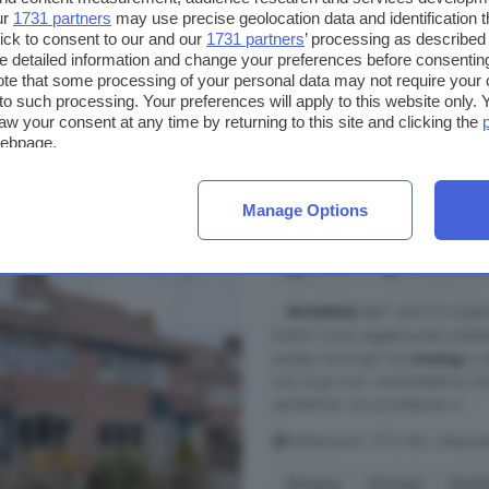
Dorpsstraat, 1713 HN, Dorpsst
ur
1731 partners
may use precise geolocation data and identification 
ick to consent to our and our
1731 partners
’ processing as described 
Energielabel
Garage
detailed information and change your preferences before consenting
te that some processing of your personal data may not require your 
t to such processing. Your preferences will apply to this website only
€ 400.000
aw your consent at any time by returning to this site and clicking the
€ 4.444/m²
webpage.
Manage Options
4-kamerhuis te koop
134 m²
1 badkamer
...
WONING
MET GROTE GARAGE
KANS! Deze uitgebouwde middenwon
puntjes verzorgd. De
woning
is z
wat zorgt voor comfortabel en du
parketvloer. De woonkamer is ...
Kelderswerf, 1713 WK, Weeres
Berging
Garage
Keuk