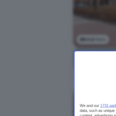
Bekijk foto's
We and our
1731 par
data, such as unique 
content, advertising