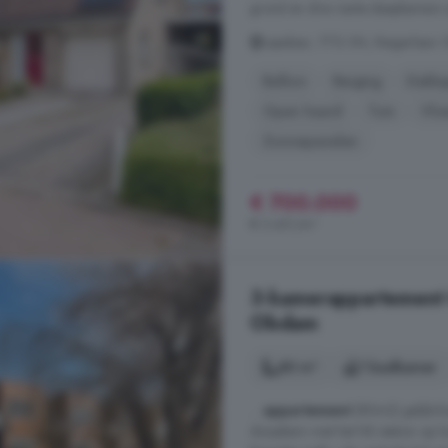
grond en drie riante slaapkamers op 
Lepelaar, 1713 SN, Reigerlaa
Balkon
Berging
Dakka
Open haard
Tuin
Vlo
Zonnepanelen
€ 700.000
€ 3.431/m²
3-kamerappartement 
Obdam
80 m²
1 badkamer
...
appartement
(80m2) gelijkvl
dorpskern met het NS station op l