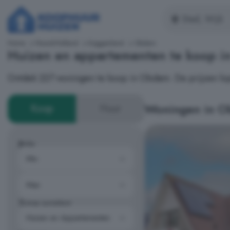
Home
Noord-Holland
Koggenland
Obdam
Huizen en appartementen te koop 
Ontdek 227 woningen te koop in Obdam. De prijzen lop
Woningen in 
Koop
Huur
Prijs
Type woning