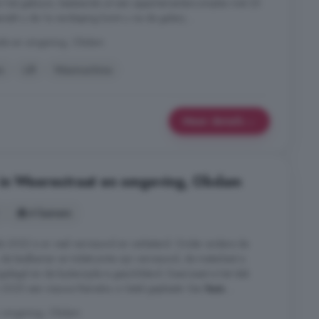
van het gebouw, bestaande uit een appartementencomplex met 25
reikt u de 1e verdieping komt u via de galerij ...
skade en omgeving, Obdam
n
Lift
Wasmachine
Meer details
 in Weerestraat en omgeving, Obdam
4 kamers
ds 2022 is er veel vernieuwd en verbeterd. Onder andere de
 de badkamer en toiletruimte zijn vernieuwd, de meterkast is
gelegd en de buitenzijde is geschilderd. Daarnaast is het dak
in 2025 een nieuwe Remeha cv ketel geplaatst. Een
huis
...
en omgeving, Obdam