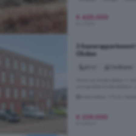
€ 425.000
€ 3.172/m²
3-kamerappartement t
Obdam
64 m²
1 badkamer
Wonen aan Brederodelaan 6: het 
woningwebsite Brederodelaan6. n
Brederodelaan, 1713 BL, Nije
€ 339.000
€ 5.297/m²