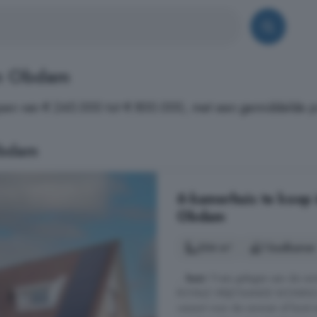
in Obdam
en van € 245.000 tot € 800.000, met een gemiddelde pri
Obdam
6-kamerhuis te koop
Obdam
204 m²
1 badkamer
...
huis
! Fraai gelegen aan de ra
ROYALE VRIJSTAANDE WONING (20
carport voor de caravan of boot 