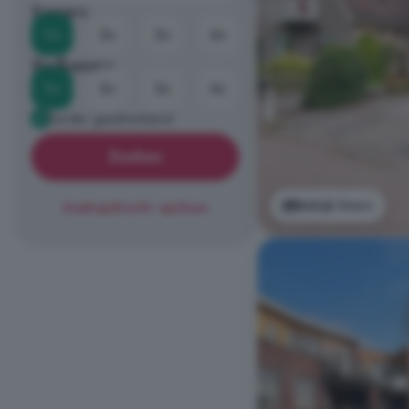
Kamers
1+
2+
3+
4+
Badkamers
1+
2+
3+
4+
Eerder geadverteerd
Zoeken
Bekijk foto's
Zoekopdracht opslaan