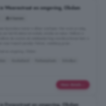
 in Weerestraat en omgeving, Obdam
4 kamers
en bijzondere manier in elkaar overlopen. Hier woon je rustig,
j van het NS-station tot winkels, scholen en natuur. Welkom in
welkom de voortuin als visitekaartje Nog voordat je binnen bent, is
en waar tropisch paradijs. Palmen, weelderig groen ...
traat en omgeving, Obdam
uken
Kookeiland
Parkeerplaats
Schuifpui
Meer details
 in Dorpsstraat en omgeving, Obdam