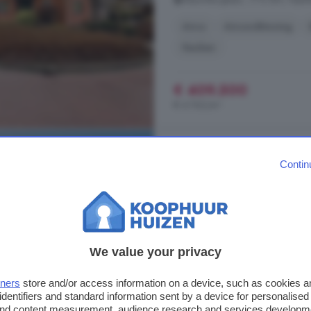
Airco
Airconditioning
Keuken
€ 409.500
€ 4.762/m²
5-kamerhuis te koop
Contin
90 m²
1 badkamer
...
huis
is gedateerd en behoeft 
Woonoppervlakte: 90 m² Perceel
hal/entree met trapopgang, trapk
We value your privacy
keuken is voorzien van een 4-pits 
achter entree, toilet en douchecel
tners
store and/or access information on a device, such as cookies 
Gedeeltelijk ...
identifiers and standard information sent by a device for personalised
 and content measurement, audience research and services developm