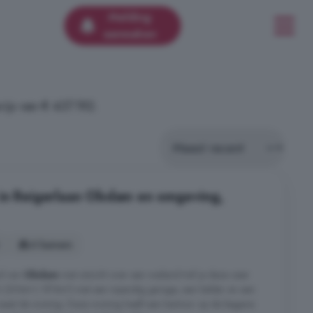
Melding
aanmaken
js van € 437.192.
 in Reigerlaan Obdam en omgeving,
6 kamers
nd van
Obdam
met uitzicht over een weiland tref je deze zeer
4m²/ 874m³) met een inpandig garage, een kelder en een
naast de woning. Deze woning heeft een kantoor op de begane