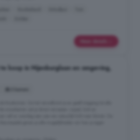
uken
Kookeiland
Schuifpui
Tuin
icht
Zolder
Meer details
e koop in Nijenburglaan en omgeving,
3 kamers
 als thuiskomen. De hal verwelkomt je en geeft toegang tot alle
 de woonkamer zal je direct verrassen: royaal, licht en
n valt er overdag een zee van natuurlijk licht naar binnen. De
 kleurenpalet geven je alle mogelijkheden om hier je eigen
nburglaan en omgeving, Obdam