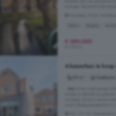
Beneden treft u de centrale hal 
woningen. Met de lift of de trap be
Victorstaete, 1713 JX, Handel
Balkon
Berging
Keuke
€ 380.000
€ 4.750/m²
4-kamerhuis te koop
107 m²
1 badkamer
...
huis
of een royale garage. Sin
wanden en plafonds zijn gestuukt,
vervangen, de tuin is opnieuw aan
recent volledig geïsoleerd en is 
Kloet, 1713 VG, Weerestraat 