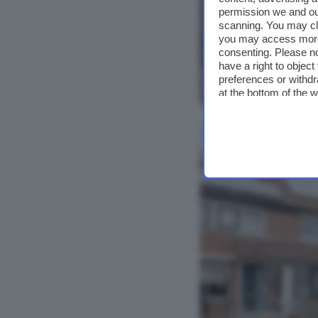
permission we and o
scanning. You may cl
you may access more 
consenting. Please no
have a right to objec
preferences or withdr
Bekijk foto's
at the bottom of the 