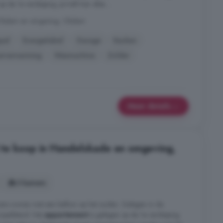
de 1e verdieping. Je treft hier alles ...
n Obdam en omgeving, Obdam
pel
Energielabel
Garage
Keuken
erverwarming
Wasmachine
Zolder
Meer details
te koop in Handelskade en omgeving,
3 kamers
oers wonen met een balkon op het zuiden. Gelegen in de
oopafstand. Het
appartement
is gelegen op de 1e verdieping.