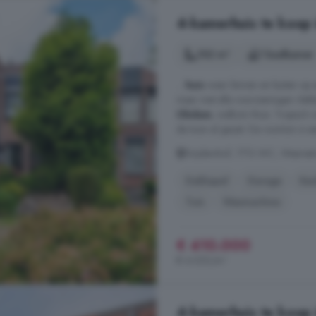
4-kamerhuis te koop
102 m²
1 badkamer
...
huis
waar binnen en buiten op e
maar met alle voorzieningen vlakbi
Obdam
, welkom thuis. Tropisch 
de toon al gezet. De voortuin is e
Snijdershof, 1713 WC, Weeres
Dakkapel
Garage
Ke
Tuin
Wasmachine
€ 410.000
€ 4.020/m²
4-kamerhuis te koop