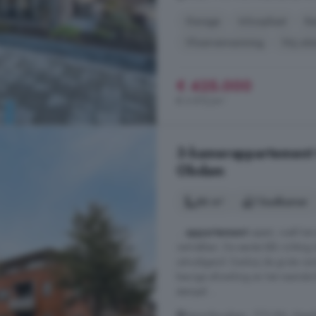
Garage
Inloopkast
Ke
Vloerverwarming
Vrij uitz
€ 425.000
€ 3.972/m²
3-kamerappartement t
Obdam
86 m²
1 badkamer
...
appartement
opent, voelt het
vertrekken. De eerste blik richting
uitnodigend. Dankzij de grote rame
keurige afwerking en het neutrale
stempel ...
Assumburglaan, 1713 BN, Nije