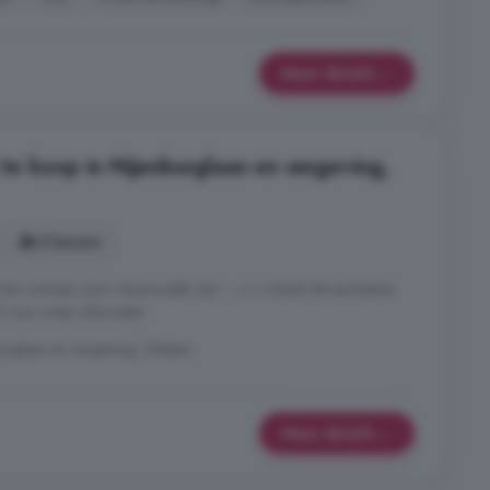
Meer details
e koop in Nijenburglaan en omgeving,
3 kamers
kan zomaar jouw nieuwe plek zijn! --->>>check de exclusieve
l voor meer informatie
nburglaan en omgeving, Obdam
Meer details