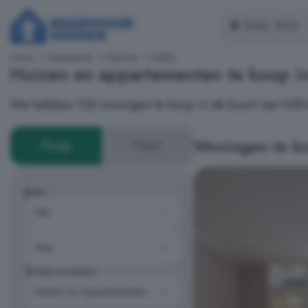
Home
Gelderland
Wijchen
Niftrik
Huizen en appartementen te koop in
We hebben 126 woningen te koop in de buurt van Niftr
Woningen te koo
Koop
Huur
Prijs
Type woning