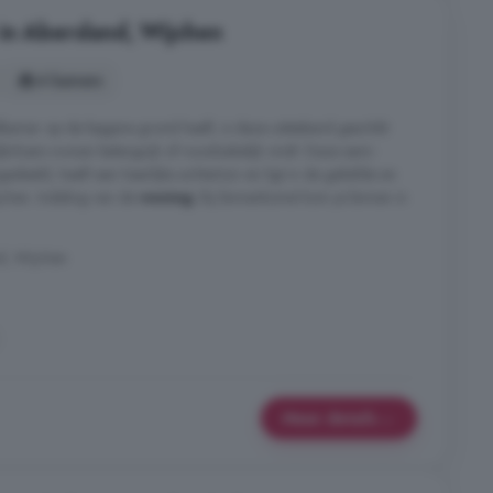
in Abersland, Wijchen
4 kamers
amer op de begane grond heeft, is deze uitstekend geschikt
jkvloers wonen belangrijk of noodzakelijk vindt. Deze semi-
edeeld, heeft een heerlijke achtertuin en ligt in de geliefde en
jchen. Indeling van de
woning
: Bij binnenkomst kom je binnen in
d, Wijchen
Meer details