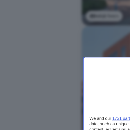
Bekijk foto's
We and our
1731 par
data, such as unique 
content, advertising