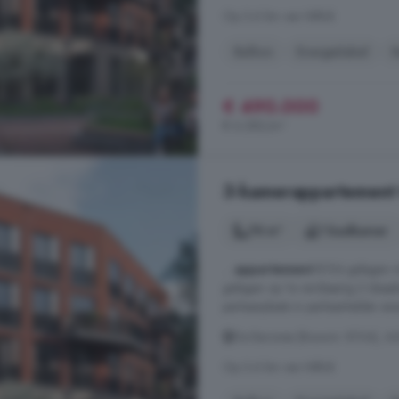
Op 3.6 km van Niftrik
Balkon
Energielabel
K
€ 490.000
€ 6.282/m²
3-kamerappartement 
78 m²
1 badkamer
...
appartement
B104 gelegen mi
gelegen op 1e verdieping 2 slaapk
parkeerplaats in parkeerkelder e
De Barones (Bouwnr. B104), 6
Op 3.6 km van Niftrik