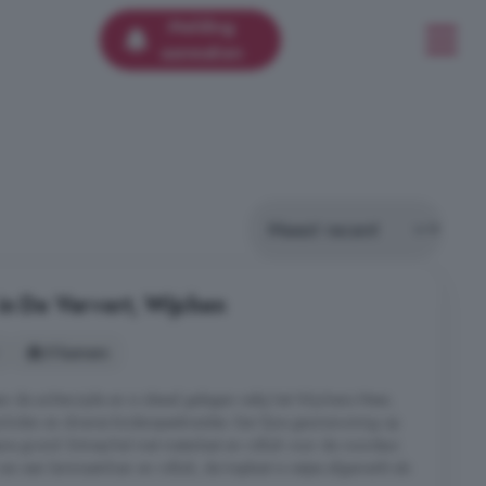
Melding
aanmaken
in De Ververt, Wijchen
5 kamers
aan de achterzijde en is ideaal gelegen nabij het Wijchens Meer,
cholen en diverse kinderspeelweides. Een fijne gezinswoning op
ane grond: Entree/hal met meterkast en rolluik voor de voordeur.
n een laminaatvloer en rolluik, de trapkast is netjes afgewerkt als