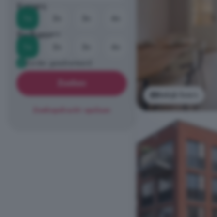
Kamers
1+
2+
3+
4+
Badkamers
1+
2+
3+
4+
Eerder geadverteerd
Zoeken
Bekijk foto's
Zoekopdracht opslaan