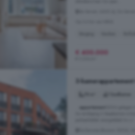
afsluitbare kast. De open ...
de Ververt, 6605 AJ, De Verver
Op 3.6 km van Niftrik
Berging
Keuken
Rollu
€ 400.000
€ 3.226/m²
3-kamerappartement 
78 m²
1 badkamer
...
appartement
B204 gelegen in
2e verdieping 2 slaapkamers inclus
parkeerkelder energielabel A+++
De Barones (Bouwnr. B204), 6