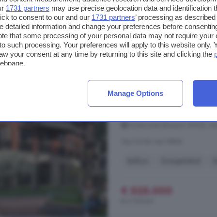
€ 350.000
ur
1731 partners
may use precise geolocation data and identification 
€ 5.932/m²
ick to consent to our and our
1731 partners
’ processing as described 
detailed information and change your preferences before consenting
te that some processing of your personal data may not require your 
3-kamerappartement 
t to such processing. Your preferences will apply to this website only
aw your consent at any time by returning to this site and clicking the
webpage.
91 m²
1 badkamer
...
appartement
B103 gelegen mi
Manage Options
gelegen op 1e verdieping balkon 2
parkeerplaats in parkeerkelder e
De Barones (Bouwnr. B103), 6
Op 3.6 km van Niftrik
Balkon
Energielabel
K
€ 525.000
€ 5.769/m²