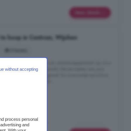
Meer details
te koop in Centrum, Wijchen
2 kamers
 en één slaapkamer tot een ruim vierkamerappartement van circa
hebt, alles is nauwkeurig afgewerkt. Met een keuken naar jouw
ue without accepting
l creëer je het ultieme thuisgevoel. De woonruimtes zijn licht en
de sfeervolle locatie. Hoe fijn ...
02 DE, Centrum, Wijchen
euken
and process personal
 advertising and
ent. With your