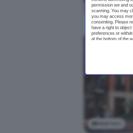
permission we and o
Bekijk foto's
scanning. You may cl
you may access more 
consenting. Please no
have a right to objec
preferences or withdr
at the bottom of the 
Bekijk foto's