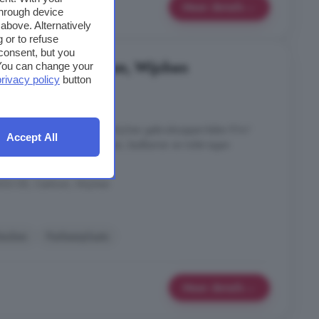
Meer details
through device
above. Alternatively
 or to refuse
consent, but you
te koop in Centrum, Wijchen
. You can change your
privacy policy
button
3 kamers
dden in het centrum van Wijchen gebruiksoppervlakte 91m²
Accept All
 slaapkamers inclusief keuken, badkamer en toilet eigen
nergielabel A+++
602 DE, Centrum, Wijchen
euken
Parkeerplaats
Meer details