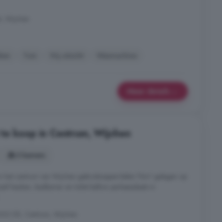
t, Wijchen
iken
Tuin
Vrij uitzicht
Wasmachine
Meer details
te koop in Centrum, Wijchen
3 kamers
 het centrum van Wijchen gebruiksoppervlakte 76m² gelegen op
ief keuken, badkamer en toilet balkon parkeerplaats in
602 DE, Centrum, Wijchen