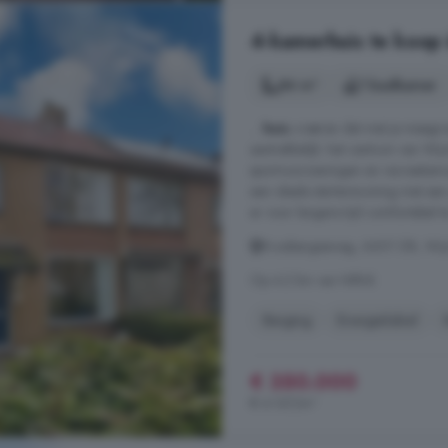
4-kamerhuis te koop 
84 m²
1 badkamer
...
huis
creëren dat met je meegroe
aantrekkelijk: het centrum van Wi
sportvoorzieningen en recreatiemo
een ideale starterswoning met een
er voor langere tijd comfortabel t
Kruisbergseweg, 6601 DB, Wij
Op 4.2 km van Niftrik
Berging
Energielabel
€ 350.000
€ 4.167/m²