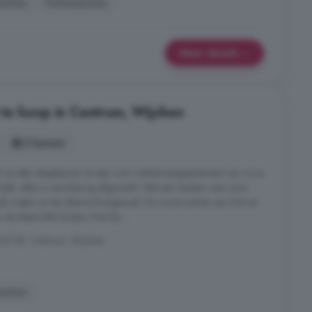
euken
Parkeerplaats
Meer details
te koop in Centrum, Wijchen
2 kamers
 en één slaapkamer tot een ruim vierkamerappartement van circa
hebt, alles is nauwkeurig afgewerkt. Met een keuken naar jouw
l creëer je het ultieme thuisgevoel. De woonruimtes zijn licht en
de sfeervolle locatie. Hoe fijn ...
02 DE, Centrum, Wijchen
euken