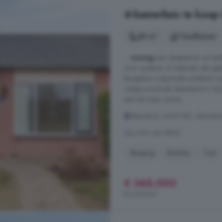
4-kamerhuis te koop 
80 m²
1 badkamer
...
woning
een slaapkamer en badk
voor ouderen of iedereen die geli
bungalow is bijzonder praktisch ing
rustige woonwijk Abersland in Wi
een hal waar ruimte ...
Abersland, 6605 ND, Aberslan
Op 3 km van Niftrik
Berging
Keuken
Tuin
€ 365.000
€ 4.563/m²