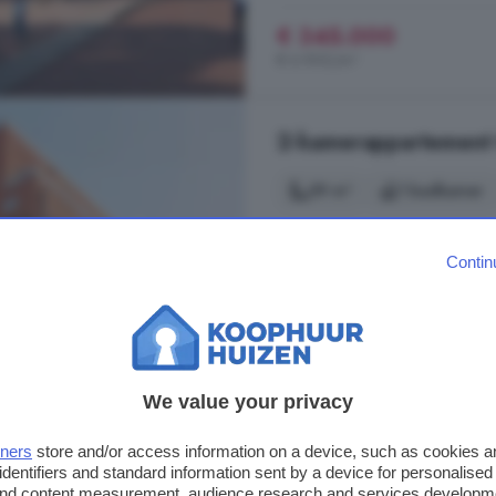
€ 345.000
€ 6.900/m²
2-kamerappartement 
59 m²
1 badkamer
...
appartement
van circa 50 m2
105 m². Wat jij ook in gedachten 
Contin
smaak en een badkamer in jouw stij
vanaf je ruime balkon geniet je van 
De Hertog (Bouwnr. E106), 66
Op 3.6 km van Niftrik
We value your privacy
Balkon
Energielabel
K
tners
store and/or access information on a device, such as cookies 
identifiers and standard information sent by a device for personalised
 and content measurement, audience research and services developm