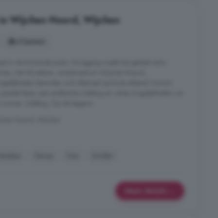
in Wijchen Noord, Wijchen
4 kamers
it in de komende jaren. De ligging maakt het geheel extra
jchen, het NS-station, winkelcentrum Wijchen-Noord,
gelijkheden bevinden zich allemaal op korte afstand. Kortom:
 goede basis, een praktische indeling en volop mogelijkheden om
e wonen. Indeling: Op de begane ...
chen Noord, Wijchen
Keuken
Terras
Tuin
Zolder
Meer details