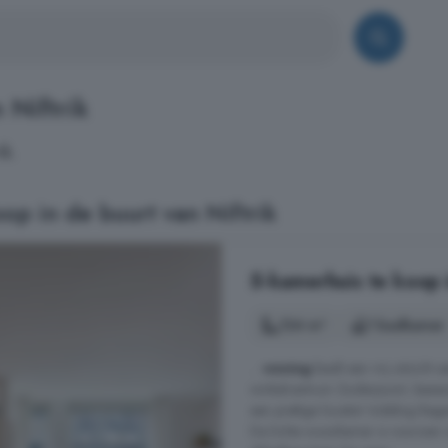
 Niftrik
ik.
p in de buurt van Niftrik
5-kamerhuis te koop 
124 m²
1 badkamer
...
woning
biedt een vrij uitzicht 
winkelcentrum Zuiderpoort, basiss
een prettige locatie! Indeling Beg
De lichte woonkamer is voorzien va