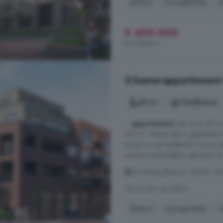
Balkon
Energielabel
K
€ 490.000
€ 6.282/m²
2-kamerappartement 
50 m²
1 badkamer
...
appartement
van circa 50 m2
105 m². Wat jij ook in gedachten 
smaak en een badkamer in jouw stij
vanaf je ruime balkon geniet je van 
De Hertog (Bouwnr. E309), 66
Op 3.6 km van Niftrik
Balkon
Energielabel
K