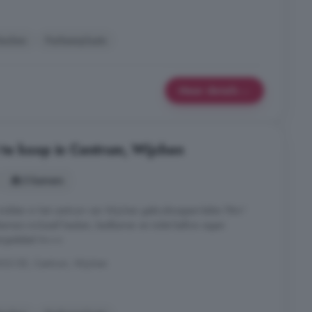
euken
Parkeerplaats
Meer details
te koop in Centrum, Wijchen
3 kamers
dden in het centrum van Wijchen gebruiksoppervlakte 78m²
amers inclusief keuken, badkamer en toilet balkon eigen
nergielabel A+++
602 DE, Centrum, Wijchen