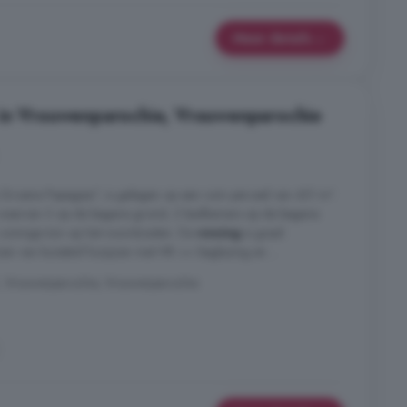
Meer details
 in Vrouwenparochie, Vrouwenparochie
roene Papegaai", is gelegen op een ruim perceel van 431 m².
 waarvan 3 op de begane grond, 2 badkamers op de begane
 zonnige tuin op het noordoosten. De
woning
is goed
n van kunststof kozijnen met HR ++ beglazing en ...
 SK, Vrouwenparochie, Vrouwenparochie