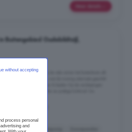
Meer details
n Buitengebied Oudebildtzijl,
ue without accepting
de tuinkamer, waar u dankzij de vele ramen het buitenleven elk
 meerdere zit- en leefruimtes, wat de woning uitermate geschikt
 of gelijkvloers wonen. Slapen & baden Op de verdiepingen
, elk met een eigen karakter en prettige lichtinval. De
Oudebildtzijl, Oudebildtzijl
and process personal
 advertising and
Keuken
Tuin
Warmtepomp
Zonnepanelen
ent. With your