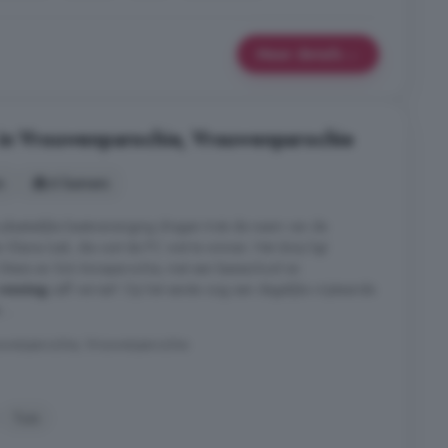
Meer details
 in Vrouwenparochie, Vrouwenparochie
s
6 kamers
e plaatselijke kaatsvereniging dragen trots de naam van de
 Klaine Izak, die ooit de PC wist te winnen. Het dorp ligt
 Stiens en Sint Annaparochie, met een basisschool en
woning
zelf verrast! Op het eerste oog een degelijke vrijstaande
...
rouwenparochie, Vrouwenparochie
Tuin