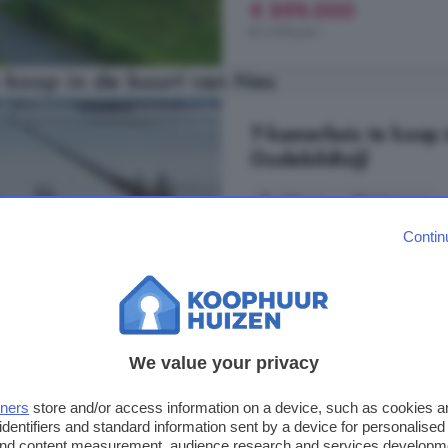
€ 599.000
€ 3.993/m²
 koop in de buurt van Nes
7-kamerhuis te koop i
Oudebildtzijl
177 m²
7 kamers
Contin
...
huis
en staat in verbinding met 
seizoen beleeft. Daarnaast zijn er
maakt voor gezinnen, thuiswerken
bevinden zich meerdere slaapkamers
badkamer is modern ...
We value your privacy
Koedijk, 9078 PN, Buitengebied 
Op 12.9 km van Nes
tners
store and/or access information on a device, such as cookies 
identifiers and standard information sent by a device for personalised
Energielabel
Garage
 and content measurement, audience research and services developm