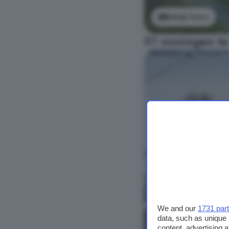
Bekijk foto's
51 woningen te
We and our
1731 par
data, such as unique 
content, advertising