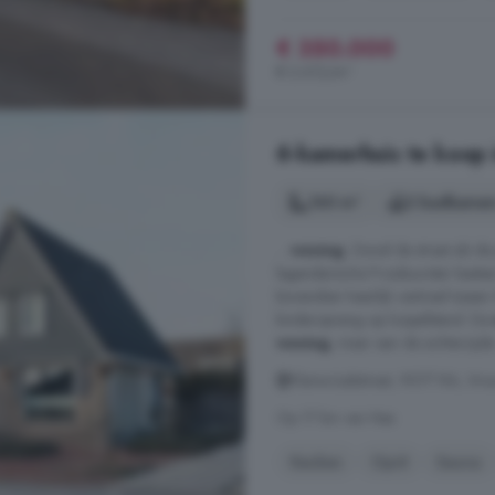
€ 350.000
€ 2.612/m²
6-kamerhuis te koop
160 m²
2 badkamer
...
woning
. Zowel de straat als d
legendarische Froubuurster kaatser
bovendien heerlijk centraal tussen
kinderopvang op loopafstand. De
woning
, maar aan de achterzijde 
Klaine-Izakstraat, 9077 RA, V
Op 17 km van Nes
Keuken
Oprit
Sauna