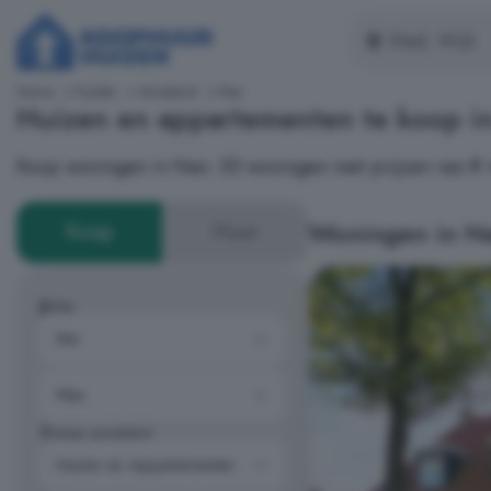
Home
Fryslân
Ameland
Nes
Huizen en appartementen te koop i
Koop woningen in Nes: 55 woningen met prijzen van € 
Woningen in N
Koop
Huur
Prijs
Type woning