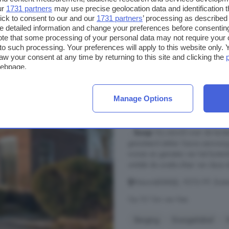
ur
1731 partners
may use precise geolocation data and identification 
ick to consent to our and our
1731 partners
’ processing as described 
€ 575.000
detailed information and change your preferences before consenting
€ 3.249/m²
te that some processing of your personal data may not require your 
t to such processing. Your preferences will apply to this website only
aw your consent at any time by returning to this site and clicking the
webpage.
4-kamerhuis te koop 
Annaparochie
Manage Options
134 m²
1 badkamer
...
koop
Vrij uitzicht over de land
geïsoleerd atelier Sauna aanwezig K
wonen en genieten van het buiten
ontdek de unieke sfeer van deze d
Nieuwebildtdijk, 9076 PP, Buit
Op 15.1 km van Nes
Berging
Energielabel