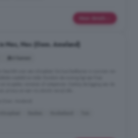
Meer details
 in Nes, Nes (Gem. Ameland)
6 kamers
 beschikt over een inloopkast. De luxe badkamer is voorzien van
bbele wastafel en toilet. Rondom de woning ligt een fraai
om te spelen, tuinieren of ontspannen. Dankzij de ligging aan de
t, privacy en een vrij uitzicht, terwijl alle ...
es (Gem. Ameland)
Inloopkast
Keuken
Kookeiland
Tuin