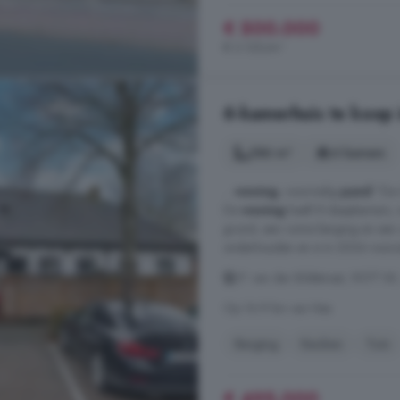
€ 500.000
€ 3.125/m²
6-kamerhuis te koop
286 m²
6 kamers
...
woning
, voormalig
pand
"De G
De
woning
heeft 8 slaapkamers,
grond, een ruime berging en een
onderhouden en is in 2024 voorzie
J.P. van der Bildtstraat, 9077
Op 16.9 km van Nes
Berging
Keuken
Tuin
€ 495.000