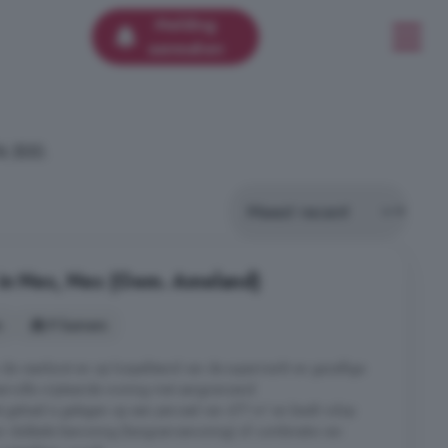
Melding
aanmaken
4.500.
 in Nes, Nes (Gem. Ameland)
s
9 kamers
n de veerboot en op loopafstand van de supermarkt en gezellige
feervolle vrijstaande woning met aangrenzend
t geheel is gelegen op een perceel van 477 m² en biedt volop
r dubbele bewoning (kangoeroewoning) of combinatie van