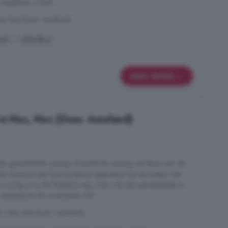
stapklaar, wordt ...
es, Nes (Gem. Ameland)
erd
Schuifpui
Meer details
 in Nes, Nes (Gem. Ameland)
n geschakelde woning. Doordat de woning niet direct aan de
ij de woning is een fijne achtertuin gesitueerd op het westen met
e woning is via de Paasduinweg, waar ook een parkeerplaats is.
r toegang tot de woonkamer, het ...
X, Nes, Nes (Gem. Ameland)