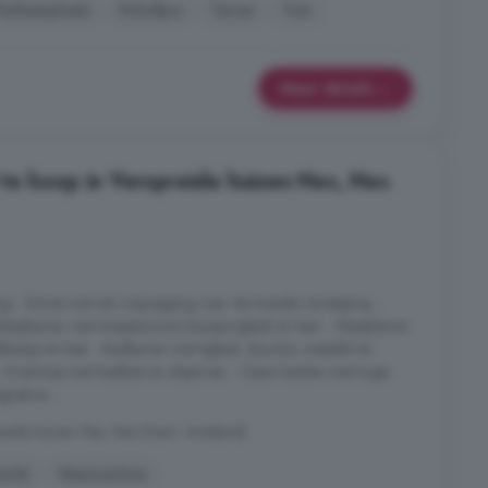
Parkeerplaats
Schuifpui
Terras
Tuin
Meer details
te koop in Verspreide huizen Nes, Nes
ing - Entree met hal, trapopgang naar de tweede verdieping. -
 - Slaapkamer met tweepersoons boxspringbed en kast. - Slaapkamer
antje en kast. - Badkamer met ligbad, douche, wastafel en
Overloop met koelkast en diepvries. - Open keuken met hoge
netron ...
preide huizen Nes, Nes (Gem. Ameland)
tzicht
Wasmachine