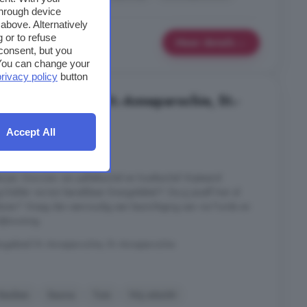
through device
above. Alternatively
 or to refuse
Meer details
consent, but you
. You can change your
privacy policy
button
in Buitengebied St.-Annaparochie, St.-
Accept All
4 kamers
erijen Voorzien van pelletkachel en houtkachel Vrijstaand
elder via tuin bereikbaar Energielabel F Zie jij jezelf hier al
leven? Vraag dan eenvoudig een bezichtiging aan via Funda en
ijkwoning.
engebied St.-Annaparochie, St.-Annaparochie
Keuken
Sauna
Tuin
Vrij uitzicht