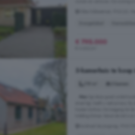
wonen en verhuren. De woning is in
Obbe Edskesstraat, 9163 JG, N
Energielabel
Gemeubile
€ 795.000
€ 4.466/m²
3-kamerhuis te koop
119 m²
3 kamers
...
Nes
ligt deze goed onderhoude
straat ligt, heeft u veel privacy. B
houten tuinhuis. De toegang tot d
Indeling Entree. Vanuit de hal is e
Kardinaal de Jongweg, 9163 H