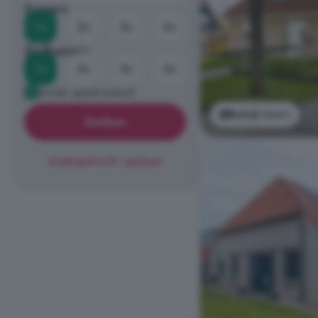
Kamers
1+
2+
3+
4+
Badkamers
1+
2+
3+
4+
Eerder geadverteerd
Bekijk foto's
Zoeken
Zoekopdracht opslaan