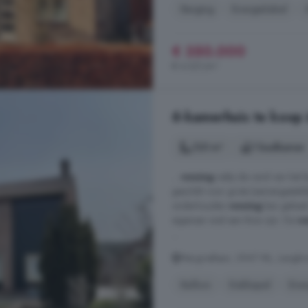
Berging
Energielabel
€ 350.000
€ 4.321/m²
6-kamerhuis te koop
125 m²
1 badkamer
...
woning
nabij de rand van het 
geschikt voor grote (samengestel
onderhouden
woning
kan geheel
eigenaar snel een thuis zijn. De
w
...
Margrietlaan, 3947 ML, Langbr
Balkon
Dakkapel
Ener