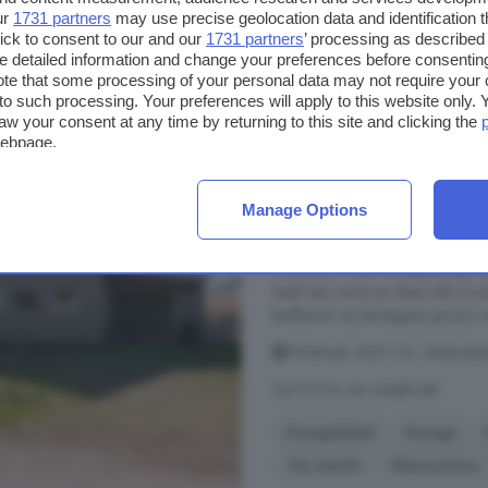
ur
1731 partners
may use precise geolocation data and identification 
€ 830.000
ick to consent to our and our
1731 partners
’ processing as described 
€ 4.716/m²
detailed information and change your preferences before consenting
te that some processing of your personal data may not require your 
t to such processing. Your preferences will apply to this website only
aw your consent at any time by returning to this site and clicking the
3-kamerhuis te koop i
webpage.
145 m²
1 badkamer
Manage Options
...
WONING
MET INPANDIGE GAR
Deze bijzondere
woning
ligt mid
woonhuis is zeer energiezuinig m
heeft een ruime en sfeervolle wo
badkamer op de begane grond, 
Parkstraat, 4021 CA, Verspreide
Op 5.4 km van Langbroek
Energielabel
Garage
Vrij uitzicht
Wasmachine