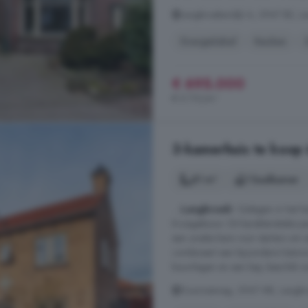
Langbroekerdijk A, 3947 BE, L
Energielabel
Keuken
€ 695.000
€ 5.110/m²
3-kamerhuis te koop
81 m²
1 badkamer
...
Langbroek
! Gelegen in het h
Kruisgebouw. Dit karakteristieke
een unieke kans voor starters om 
combineert een bijzondere histor
bouwlagen en een kap, beschikt ove
Doornseweg, 3947 ME, Langbr