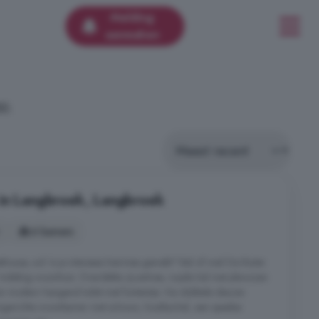
Melding
aanmaken
50.
 in Langbroek, Langbroek
6 kamers
thouse, e.d. Is je interesse hiermee gewekt? Bel of mail De Ruiter
Indeling woonhuis: Overdekte zij-entree, royale hal met plavuizen
 en modern hangend toilet met fonteintje. Via dubbele deuren
uingerichte woonkamer met schouw, houtkachel, een speelse