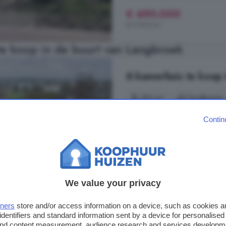
€ 490.000
€ 3.920/m²
e koop in de buurt van Langbroek
6-kamerhuis te koop 
176 m²
1 badkamer
Contin
...
huis
met een verhaal Binnen pro
hedendaags comfort. De huidige i
garage sluit aan op de begane gro
hobby of praktijk aan
huis
. Ruimte
Rijnbandijk, 4021 AH, Versprei
We value your privacy
Op 5.5 km van Langbroek
tners
store and/or access information on a device, such as cookies 
Energielabel
Garage
identifiers and standard information sent by a device for personalised
 and content measurement, audience research and services developm