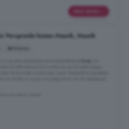
Meer details
in Verspreide huizen Maurik, Maurik
8 kamers
 er nog extra aansluitende grond beschikbaar/te
koop
. De
oveerd of zelfs herbouwd te worden om aan de hedendaagse
 maakt het de moeite zondermeer waard. Authentiek én bereikbaar
den van de Rijn en op het voormalige terrein van de Steenfabriek
de huizen Maurik, Maurik