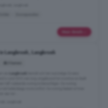
angbroek, Langbroek
Zolder
Zonnepanelen
Meer details
 in Langbroek, Langbroek
3 kamers
art van
Langbroek
bevindt zich het voormalige Groene
 pand is rond 2012 met zorg omgebouwd tot woonhuis en biedt
een half vrijstaande woning te bemachtigen. De woning
ie met hedendaags wooncomfort. De woning bestaat uit twee
r een tuin ...
oek, Langbroek