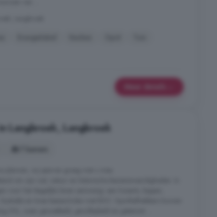
orzien van ...
oek, Langbroek
as
Energielabel
Keuken
Oprit
Tuin
Meer details
 in Langbroek, Langbroek
7 kamers
re plannen, wij sparren graag met u mee.
kend om zijn rust, natuur en historische bezienswaardigheden. In
gen voor het dagelijks leven aanwezig: een huisarts, kapper,
 bushalte en twee basisscholen met BSO. Sportliefhebbers kunnen
ging SVL, waar gevoetbald, gevolleybald en getennist ...