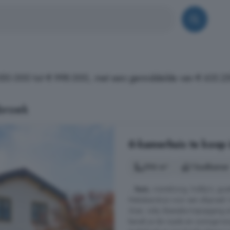
€ 350.000 tot € 998.000, met een gemiddelde van € 633.2
broek
6-kamerhuis te koop
296 m²
1 badkamer
...
huis
, mantelzorg, hobby's, gues
Makelaarshuis voor een afspraak! 
vloer, vide, klassieke trapopgang
bereik je de royale en zonnige t