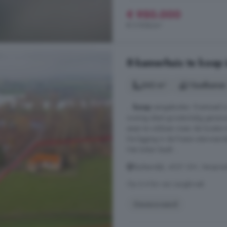
€ 950.000
€ 5.938/m²
8-kamerhuis te koop 
242 m²
1 badkamer
...
koop
aangeboden. Eventueel is
woning dient grootschalig geren
eisen te voldoen maar de locatie
De ligging in de fraaie uiterwaar
Het Anker biedt ...
Rijnbandijk, 4021 GH, Versprei
Op 6.4 km van Langbroek
Gerenoveerd