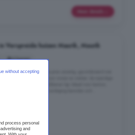
Meer details
in Verspreide huizen Maurik, Maurik
6 kamers
ue without accepting
ef je de degelijkheid van de jaren zeventig, gecombineerd met
ndeling biedt volop ruimte voor wonen en werken: de inpandige
nd, waar ook de extra (werk)kamer ligt. Ideaal voor kantoor,
 voor het hele gezin Op de verdieping bevinden zich ...
de huizen Maurik, Maurik
and process personal
Tuin
Zonnepanelen
 advertising and
ent. With your