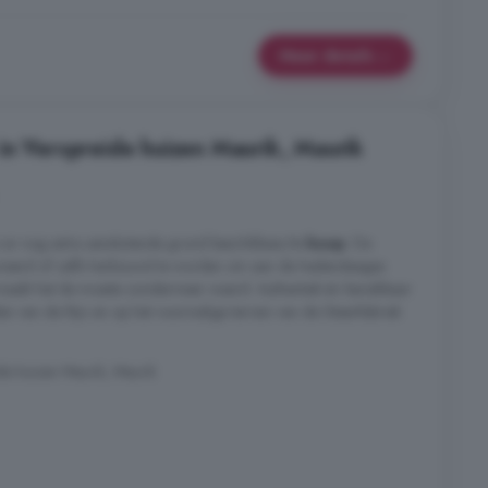
Meer details
in Verspreide huizen Maurik, Maurik
 er nog extra aansluitende grond beschikbaar/te
koop
. De
oveerd of zelfs herbouwd te worden om aan de hedendaagse
 maakt het de moeite zondermeer waard. Authentiek én bereikbaar
den van de Rijn en op het voormalige terrein van de Steenfabriek
de huizen Maurik, Maurik