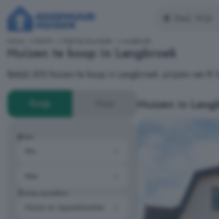
Home
Utrecht
Wijk bij Duurstede
Langbroek
Huizen te koop in Langbroek
Bekijk 205 huizen te koop in Langbroek: prijzen van 
Huizen in Lang
Koop
Huur
Prijs
Type woning