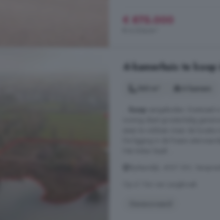
€ 875.000
€ 6.034/m²
4-kamerhuis te koop 
160 m²
4 kamers
...
koop
aangeboden. Eventueel is
woning dient grootschalig geren
eisen te voldoen maar de locatie
De ligging in de fraaie uiterwaar
Het Anker biedt ...
Rijnbandijk, 4021 GH, Versprei
Op 6.1 km van Langbroek
Gerenoveerd