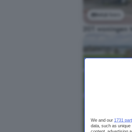
Bekijk foto's
201 woningen t
We and our
1731 par
data, such as unique 
content, advertising