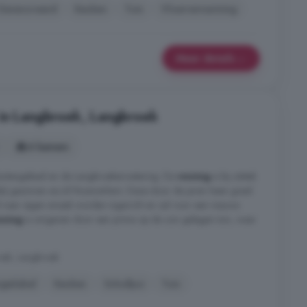
Gerenoveerd
Keuken
Tuin
Vloerverwarming
Meer details
 in Langbroek, Langbroek
6 kamers
buitengebied en de Langbroekerwetering. De
woning
is bij uitstek
de) gezinnen en/of thuiswerkers. Deze door de jaren heen goed
 naar eigen smaak worden ingericht en zal voor een nieuwe
oning
is omgeven door een prima op de zon gelegen tuin, waar
oek, Langbroek
gielabel
Keuken
Schuifpui
Tuin