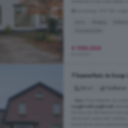
studiehoek en een brede glaspui vo
Doornseweg, 3947 MB, Langbr
Airco
Berging
Dakterr
Zonnepanelen
€ 998.000
€ 3.372/m²
7-kamerhuis te koop
136 m²
1 badkamer
...
huis
of het realiseren van ande
Langbroek
Langbroek
staat be
het dorp zijn alle basisvoorzienin
bouwmarkt, supermarkt, snackbar,
terecht bij de actieve sportvereni