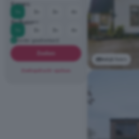
Kamers
1+
2+
3+
4+
Badkamers
1+
2+
3+
4+
Eerder geadverteerd
Zoeken
Bekijk foto's
Zoekopdracht opslaan