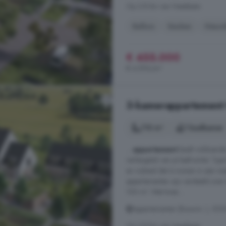
Op 2.8 km van Heesbeen
Balkon
Keuken
Nieu
€ 455.000
€ 4.596/m²
3-kamerappartement t
110 m²
1 badkamer
...
appartement
biedt voldoende
verlengstuk van je leefruimte. Typ
en vrijheid dat is wonen in een 
appartementen zijn verdeeld over
100 m². Met twee ...
Appartementen (Bouwnr. ), 525