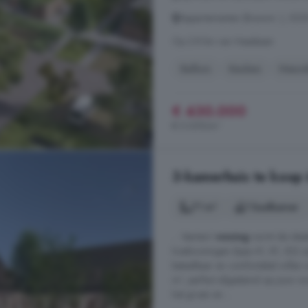
Appartementen (Bouwnr. ), 525
Op 2.8 km van Heesbeen
Balkon
Keuken
Nieu
€ 430.000
€ 5.059/m²
3-kamerhuis te koop 
71 m²
1 badkamer
... 'starters'-
woning
vormt de ideal
hoekwoningen (type A1, B1, B2) zi
betaalbaar en comfortabel willen 
m², perfect afgestemd op jouw wo
het groen en ...