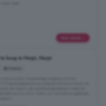
 Herpt, Herpt
Meer details
e koop in Herpt, Herpt
3 kamers
 ruimte en privacy. De parkachtige omgeving vormt het
Type F1 Driekamerappartement op Landgoed Mommeren Wonen met
 groen dat is type F1, een nieuwbouwappartement in Herpt met
vlakte van circa 78 m². Perfect voor wie houdt van gelijkvloers
ies te ...