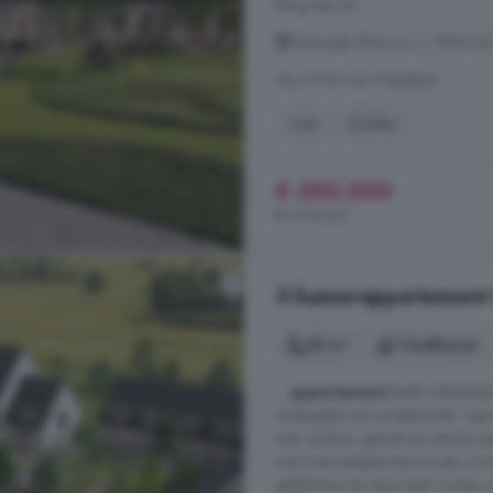
het groen en ...
Woningen (Bouwnr. ), 5255 AD,
Op 2.8 km van Heesbeen
Tuin
Zolder
€ 390.000
€ 5.493/m²
3-kamerappartement t
85 m²
1 badkamer
...
appartement
biedt voldoende
verlengstuk van je leefruimte.
met comfort, gemak en uitzicht o
met twee slaapkamers en een woon
gelijkvloers en duurzaam wonen zo