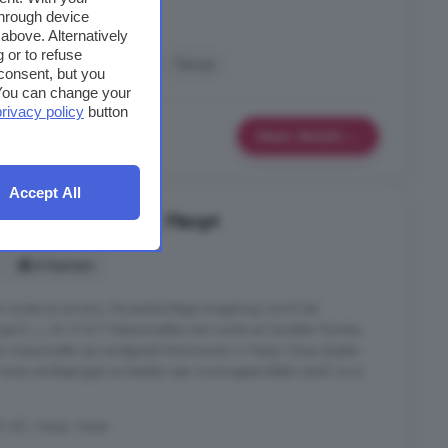
through device
above. Alternatively
 or to refuse
wbouw
Parkeerplaats
Terras
consent, but you
. You can change your
privacy policy
button
Meer details
Accept All
te koop in Herpt, Herpt
4 kamers
 ruimte en privacy. De parkachtige omgeving vormt het
Type K, L, M, N & P Maisonnettes met ruimte en karakter Ruimte,
n een maisonnette op Landgoed Mommeren in Herpt. Deze duplex
 twee verdiepingen en bieden een woonoppervlakte vanaf circa
5 AD, Herpt, Herpt