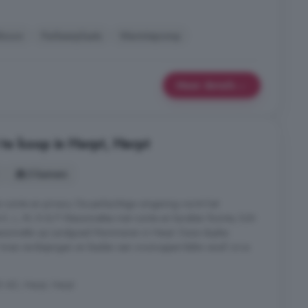
wbouw
Parkeerplaats
Warmtepomp
Meer details
e koop in Herpt, Herpt
3 kamers
 ruimte en privacy. De parkachtige omgeving vormt het
e K, L, M, N & P Maisonnettes met ruimte en karakter Ruimte, licht
maisonnette op Landgoed Mommeren in Herpt. Deze duplex
 twee verdiepingen en bieden een woonoppervlakte vanaf circa
5 AD, Herpt, Herpt