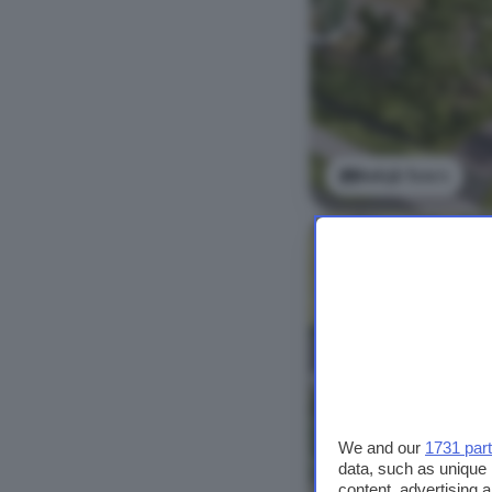
Bekijk foto's
We and our
1731 par
data, such as unique 
content, advertising