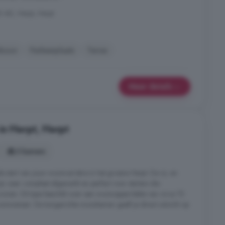
5 AD, Herpt, Herpt
wbouw
Parkeerplaats
Terras
Meer details
in Herpt, Herpt
3 kamers
e start van jouw wooncarrière in het groene Herpt. De rij- en
jn zeer compleet afgewerkt en perfect voor starters die
wonen. Dit type beschikt over een woonoppervlakte van circa 72
onwensen. De tuingerichte woonkamer geeft je direct uitzicht op