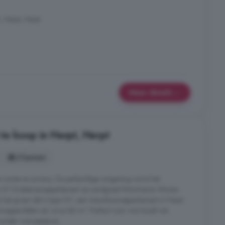
 Herpt, Herpt
Meer details
e koop in Herpt, Herpt
3 kamers
 ruimte en privacy. De parkachtige omgeving vormt het
 Type G1 Driekamerappartement op Landgoed Mommeren Wonen
p het groen dat is type G1, een nieuwbouwappartement in Herpt
oppervlakte van circa 86 m². Perfect voor wie houdt van
nder concessies te ...