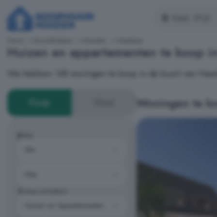
Home
Noord-Brabant
Heusden
Heesbeen
Huizen en appartementen te koop i
We hebben 148 woningen te koop in de buurt van Hee
Woningen te ko
Koop
Huur
Prijs
Type woning