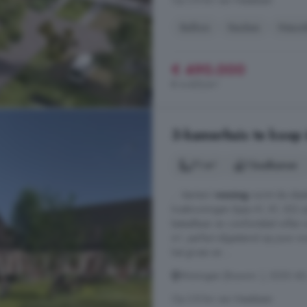
Op 2.8 km van Heesbeen
Balkon
Keuken
Nieu
€ 490.000
€ 4.455/m²
3-kamerhuis te koop 
71 m²
1 badkamer
... 'starters'-
woning
vormt de ideal
hoekwoningen (type A1, B1, B2) zi
betaalbaar en comfortabel willen 
m², perfect afgestemd op jouw wo
het groen en ...
Woningen (Bouwnr. ), 5255 AD,
Op 2.8 km van Heesbeen