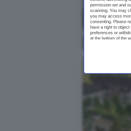
permission we and o
scanning. You may cl
you may access more 
consenting. Please no
have a right to objec
preferences or withdr
at the bottom of the 
Bekijk foto's