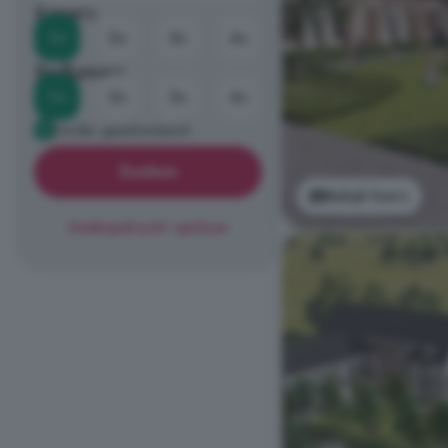
Kamers
1+
2+
3+
4+
Badkamers
1+
2+
3+
4+
Eerder geadverteerd
Zoeken
Bekijk foto's
Zoekopdracht opslaan