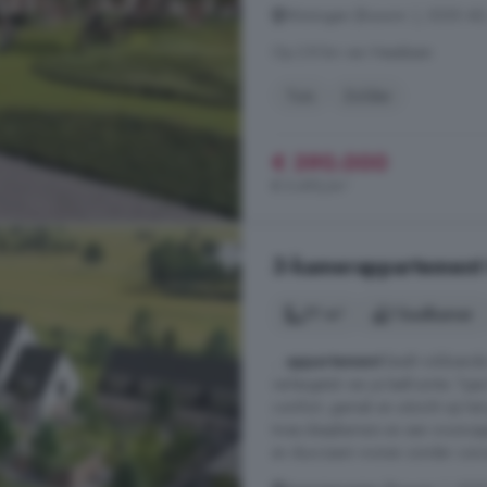
Woningen (Bouwnr. ), 5255 AD,
Op 2.8 km van Heesbeen
Tuin
Zolder
€ 390.000
€ 5.493/m²
3-kamerappartement t
77 m²
1 badkamer
...
appartement
biedt voldoende
verlengstuk van je leefruimte. 
comfort, gemak en uitzicht op het
twee slaapkamers en een woonopper
en duurzaam wonen zonder concess