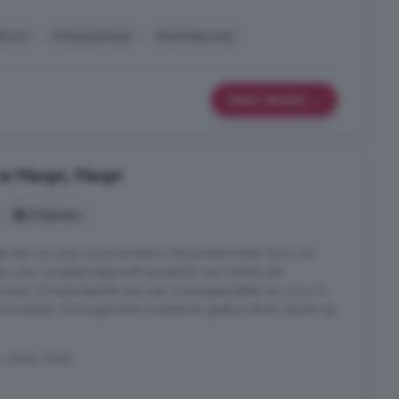
wbouw
Parkeerplaats
Warmtepomp
Meer details
in Herpt, Herpt
3 kamers
e start van jouw wooncarrière in het groene Herpt. De rij- en
jn zeer compleet afgewerkt en perfect voor starters die
wonen. Dit type beschikt over een woonoppervlakte van circa 72
onwensen. De tuingerichte woonkamer geeft je direct uitzicht op
 Herpt, Herpt