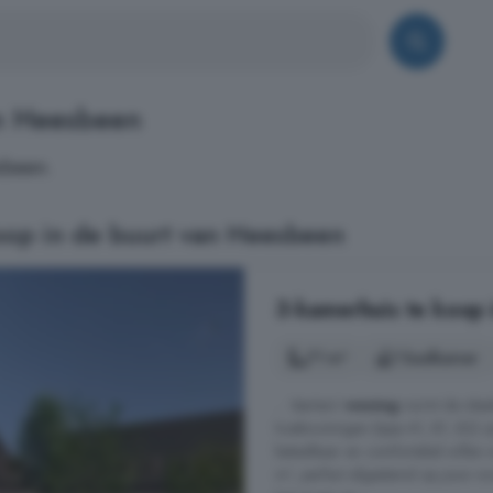
n Heesbeen
sbeen.
op in de buurt van Heesbeen
3-kamerhuis te koop 
71 m²
1 badkamer
... 'starters'-
woning
vormt de ideal
hoekwoningen (type A1, B1, B2) zi
betaalbaar en comfortabel willen 
m², perfect afgestemd op jouw wo