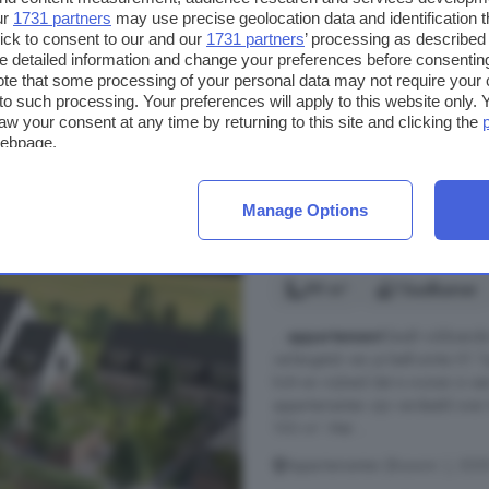
ur
1731 partners
may use precise geolocation data and identification 
Op 2.8 km van Heesbeen
ick to consent to our and our
1731 partners
’ processing as described 
detailed information and change your preferences before consenting
Balkon
Keuken
Nieu
te that some processing of your personal data may not require your 
t to such processing. Your preferences will apply to this website only
aw your consent at any time by returning to this site and clicking the
€ 410.000
webpage.
€ 5.395/m²
Manage Options
4-kamerappartement 
99 m²
1 badkamer
...
appartement
biedt voldoende
verlengstuk van je leefruimte. K1 
licht en vrijheid dat is wonen i
appartementen zijn verdeeld over
100 m². Met ...
Appartementen (Bouwnr. ), 525