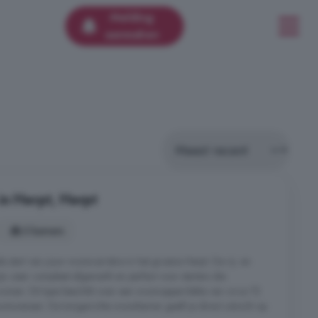
Melding
aanmaken
in Herpt, Herpt
3 kamers
e start van jouw wooncarrière in het groene Herpt. De rij- en
jn zeer compleet afgewerkt en perfect voor starters die
wonen. Dit type beschikt over een woonoppervlakte van circa 72
onwensen. De tuingerichte woonkamer geeft je direct uitzicht op