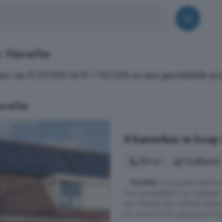
 Havelte
en van € 237.500 tot € 1.150.000 en een gemiddelde prij
velte
5-kamerhuis te koop 
126 m²
1 badkamer
...
Havelte
. Deze goed onderhoud
over Energielabel A en is gelege
het Holtingerveld. Indeling; Began
De ruime en licht uitgevoerde woo