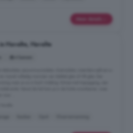
Meer details
in Havelte, Havelte
s
4 kamers
dakisolatie, spouwmuurisolatie, vloerisolatie, meerdere split-airco
en vrijwel volledig voorzien van dubbel glas of HR-glas. Een
ning waar je zo in kunt! Indeling: Entree met trapopgang, een
oiletruimte. Vanuit de hal kom je in de lichte woonkamer, waar
 voor ...
Havelte
rage
Keuken
Oprit
Vloerverwarming