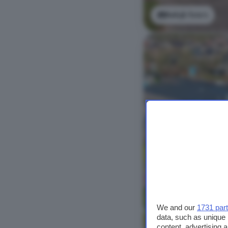
Bekijk foto's
We and our
1731 par
data, such as unique 
content, advertising