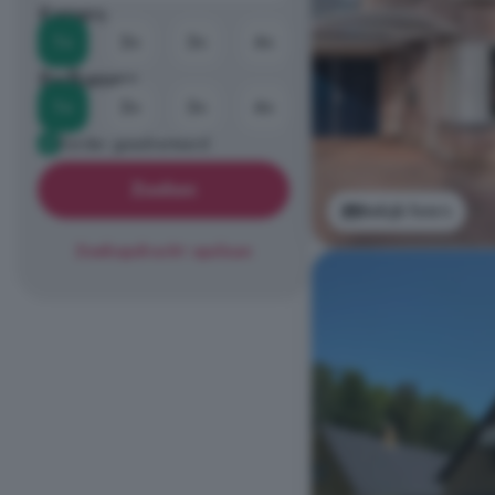
Kamers
1+
2+
3+
4+
Badkamers
1+
2+
3+
4+
Eerder geadverteerd
Zoeken
Bekijk foto's
Zoekopdracht opslaan