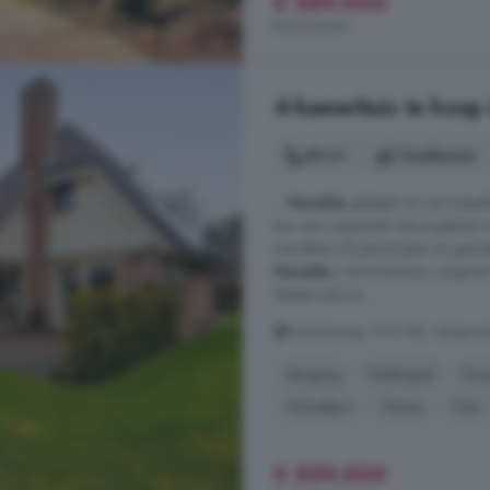
€ 589.000
€ 5.034/m²
4-kamerhuis te koop 
98 m²
1 badkamer
...
Havelte
gelegen en op loopafst
aan een uitgestrekt natuurgebied m
wandelen of paardrijden en geniet
Havelte
. Het brinkdorp, omgeven
Westerveld en ...
Kolonieweg, 7971 RB, Verspreid
Berging
Dakkapel
Ene
Schuifpui
Terras
Tuin
€ 599.500