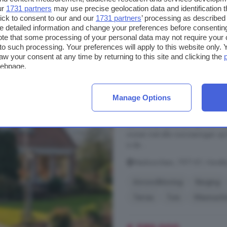
€ 525.000
ur
1731 partners
may use precise geolocation data and identification 
ick to consent to our and our
1731 partners
’ processing as described 
€ 6.034/m²
detailed information and change your preferences before consenting
te that some processing of your personal data may not require your 
t to such processing. Your preferences will apply to this website only
5-kamerhuis te koop 
aw your consent at any time by returning to this site and clicking the
webpage.
117 m²
2 badkamer
Manage Options
...
Havelte
comfortabel, levenslo
het geliefde dorp
Havelte
staat 
een heerlijk ruime tuin op maar li
wonen met alle voorzieningen op
is de ...
Meidoornlaan, 7971 BT, Havelte
Airconditioning
Berging
Terras
Tuin
Wasmachi