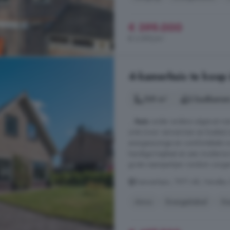
€ 399.000
€ 3.595/m²
4-kamerhuis te koop 
109 m²
2 badkamer
...
huis
onder andere uitgerust met 
units (voor verwarmen en koelen) 
energiezuinige en comfortabele wo
handige trapkast en een moderne t
grote raampartijen rondom zorgen
Dennenlaan, 7971 AR, Havelte, 
Airco
Energielabel
Ga