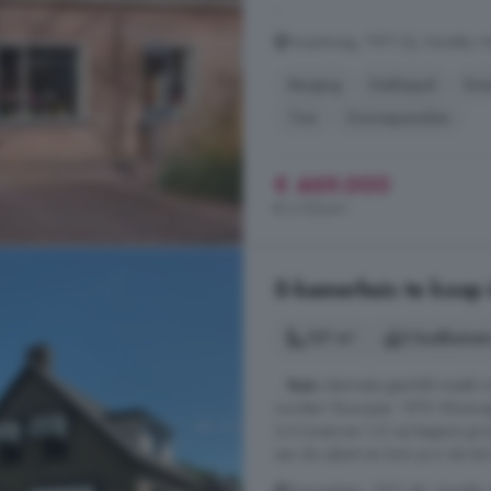
...
Fazantweg, 7971 DJ, Havelte, H
Berging
Dakkapel
Ene
Tuin
Zonnepanelen
€ 469.000
€ 3.722/m²
5-kamerhuis te koop 
127 m²
2 badkamer
...
huis
uitermate geschikt maakt v
worden! Bouwjaar: 1970 Woonopp
3/4 (waarvan 1/2 op begane gron
aan de zijkant en kom je in de hal 