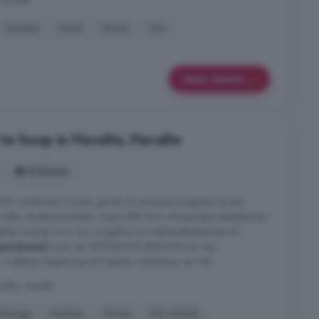
Havelte
Keuken
Oprit
Terras
Tuin
Meer details
e koop in Havelte, Havelte
4 kamers
9) combineert ruimte, gemak en energiezuinigheid op een
n nette, moderne keuken, maar liefst drie volwaardige slaapkamers
ideale woning voor wie zorgeloos en toekomstbestendig wil
partement
over een INPANDIGE BERGING én een
ling: Begane grond (eerste verdieping van het ...
elte, Havelte
Garage
Keuken
Terras
Vrij uitzicht