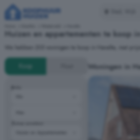
Home
Drenthe
Westerveld
Havelte
Huizen en appartementen te koop in
We hebben 205 woningen te koop in Havelte, met prijz
Woningen in Ha
Koop
Huur
Prijs
Type woning