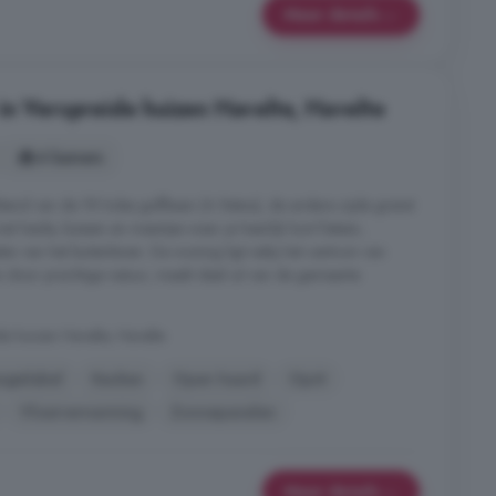
Meer details
in Verspreide huizen Havelte, Havelte
4 kamers
and van de 18 holes golfbaan (A Status), de andere zijde grenst
et heide, bossen en meertjes waar je heerlijk kunt fietsen,
en van het buitenleven. De woning ligt nabij het centrum van
 door prachtige natuur, maakt deel uit van de gemeente
e huizen Havelte, Havelte
rgielabel
Keuken
Open haard
Oprit
Vloerverwarming
Zonnepanelen
Meer details