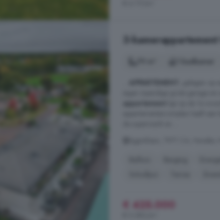
€ 6.117/m²
3-kamerappartement t
79 m²
1 badkamer
...
APPARTEMENT
, gelegen op e
eigen inpandige grote garage en 
appartement
ligt op de 1e woon
appartementencomplex heeft een bes
de supermarkt en ...
Egginklaan, 7971 CA, Havelte, 
Balkon
Berging
Energi
Schuifpui
Terras
Zwe
€ 425.000
€ 5.380/m²