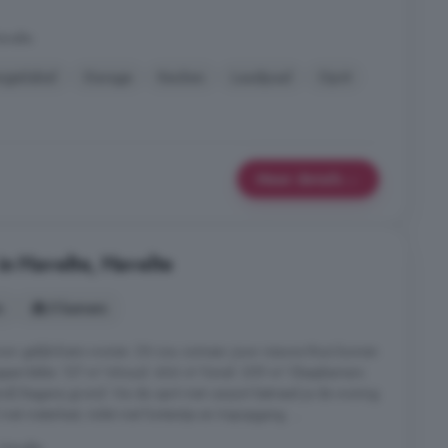
avelte
rgielabel
Garage
Keuken
Laadpaal
Oprit
Meer details
in Havelte, Havelte
s
5 kamers
oor gelijkvloers wonen. Dit zou zomaar jouw nieuwe thuis kunnen
ervlakte: 127 m² Inhoud: 466 m³ Kavel: 359 m² Slaapkamers:
d) Begane grond: Via de oprit met carport betreed je de woning
met meterkast, toilet met fonteintje en trapopgang. ...