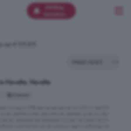
Melding
aanmaken
s van € 575.875.
in Havelte, Havelte
5 kamers
en woning uit 1988 staat op een perceel van 300 m², beschikt
n op een gewilde locatie, grenzend aan openbaar groen en nabij
e grond: entree/hal met toiletruimte voorzien van fontein (2021).
nkamer vormt het hart van de woning en staat in verbinding met