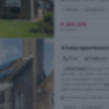
Dennenlaan, 7971 AR, Havelte, 
Dakkapel
Energielabel
€ 495.000
€ 3.898/m²
4-kamerappartement t
111 m²
1 badkamer
...
APPARTEMENT
(bouwjaar 199
toplocatie in het centrum. Met ee
en een energielabel A is dit een 
wonen. Daarnaast beschikt het
ap
VRIJSTAANDE STENEN GARAGE. Inde
Molenkampweg II, 7971 BN, Hav
Berging
Energielabel