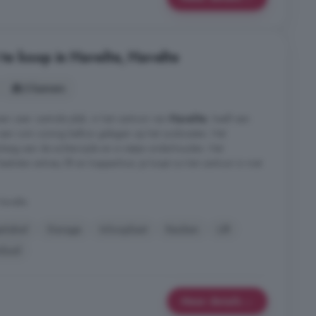
e koop in Havelte, Havelte
3 kamers
en zeer centrale plek, in het centrum van
Havelte
, heeft een
een ruim zonnig balkon gelegen op het zuidoosten. Het
laag aan de achterzijde en is netjes onderhouden. Het
loten entree, lift en trappenhuis. Je loopt zo het centrum in met
Havelte
elabel
Garage
Inloopkast
Keuken
Lift
mbad
Meer details