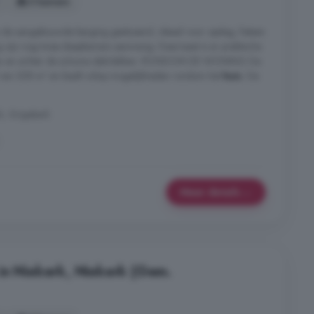
5 kamers
s de aangebouwde berging gesitueerd, ideaal voor opslag, fietsen
ng zijn nog twee slaapkamers aanwezig. Daarnaast is er praktische
sten en achter de schuine dakvlakken. RONDOM DE WONING De
l van 528 m² en biedt volop mogelijkheden rondom het
huis
. De
, Grijpskerk
Meer details
in Niekerk, Niekerk (Gem.