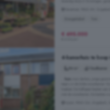
levendig dorp in Groningen, gunst
Herestraat, 9843 AH, Grijpskerk
Energielabel
Tuin
€ 495.000
€ 2.012/m²
4-kamerhuis te koop 
94 m²
1 badkamer
...
huis
voor starters, jonge gezin
stapt u in de lichte woonkamer. De
trapkast. De halfopen keuken aan 
met de woonkamer. De keuken is e
Fazant, 9843 GA, Grijpskerk, G