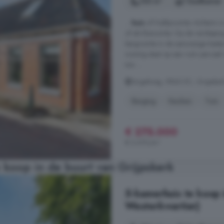
103 m²
1 badkamer
...
huis
of hobbyruimte. Achterin i
of als klusruimte. Op de verdiepi
bergruimte in de aanwezige ka
woning staat op een ruim percee
tuin ...
Singelweg, 9843 EC, Grijpskerk
Berging
Keuken
Tuin
€ 275.000
€ 2.670/m²
 koop in de buurt van Grijpskerk
5-kamerhuis te koop 
Westerkwartier)