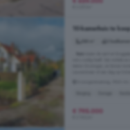
€ 659.000
€ 2.257/m²
10-kamerhuis te koop
288 m²
2 badkamer
...
huis
tussen de oprit en bruggetj
wat u nodig heeft. Van winkels en s
station Groningen, en binnen twin
Lauwersmeer of een dag op Schier
Groningerstraatweg, 9843 AA, G
Berging
Garage
Keuk
€ 795.000
€ 2.760/m²