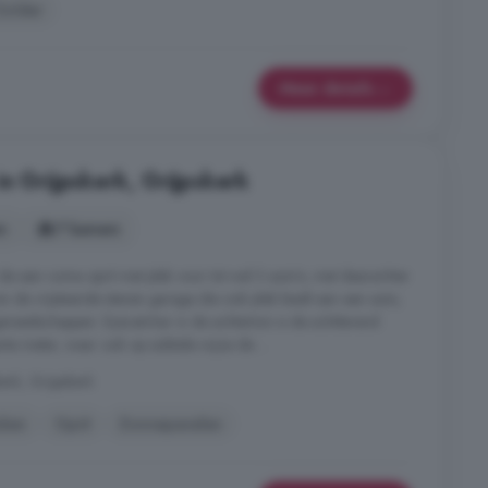
Zolder
Meer details
in Grijpskerk, Grijpskerk
s
7 kamers
n de een ruime oprit met plek voor tot wel 3 auto's, met daarachter
n de vrijstaande stenen garage die ook plek biedt aan een auto,
ereedschappen. Eyecatcher in de achtertuin is de schitterend
te meter, waar ook op subtiele wijze de ...
erk, Grijpskerk
uken
Oprit
Zonnepanelen