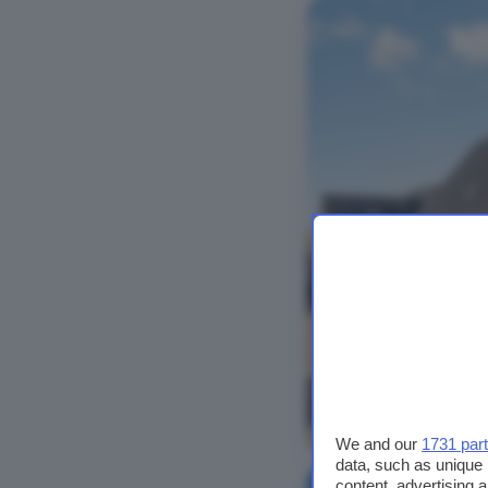
Bekijk foto's
We and our
1731 par
data, such as unique 
content, advertising