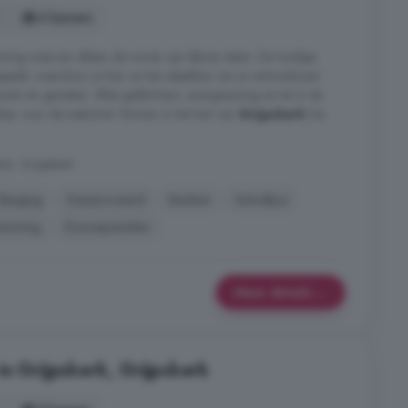
4 kamers
ing waarvan alleen de muren zijn blijven staan. De huidige
gepakt, waardoor je hier na het uitpakken van je verhuisdozen
nen en genieten. Alles gelijkvloers, energiezuinig en tot in de
klaar voor de toekomst. Wonen in het hart van
Grijpskerk
De
rk, Grijpskerk
Berging
Gerenoveerd
Keuken
Schuifpui
arming
Zonnepanelen
Meer details
in Grijpskerk, Grijpskerk