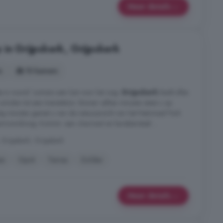
Meer details
 in Grijpskerk, Grijpskerk
s
10 kamers
e is vooral 'zomers een lust voor het oog.
Grijpskerk
biedt alles
cholen tot een treinstation. Binnen vijftien minuten staat u op
tig minuten geniet u van de natuurpracht van het Nationaal Park
monnikoog. Kortom: een charmant en karakteristiek ...
rijpskerk, Grijpskerk
en
Oprit
Terras
Zolder
Meer details