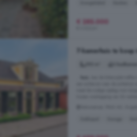
Energielabel
Keuken
€ 285.000
€ 3.032/m²
7-kamerhuis te koop 
292 m²
2 badkamer
...
huis
. Aan de linkerzijde treffe
een achterom naar de achtertuin e
naast de nodige opslag voor tuing
houten overkapping van 36 vierkan
Stationsstraat, 9843 AD, Grijpsk
Dakkapel
Garage
Ke