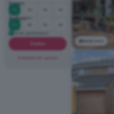
Kamers
1+
2+
3+
4+
Badkamers
1+
2+
3+
4+
Eerder geadverteerd
Bekijk foto's
Zoeken
Zoekopdracht opslaan