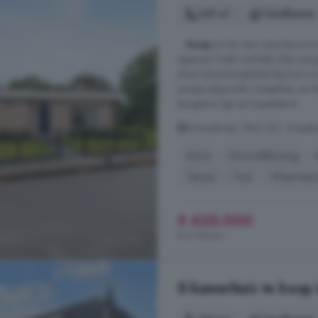
149 m²
1 badkamer
...
koop
je hier een nieuwbouwwon
eigenaar heeft werkelijk alles aan
direct levensloopbestendig kunt wo
puntjes afgewerkt. Instapklaar en 
bungalow ligt op loopafstand ...
Schoutstraat, 9843 BD, Grijpske
Airco
Airconditioning
Terras
Tuin
Vloerverw
€ 625.000
€ 4.195/m²
5-kamerhuis te koop 