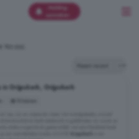
Melding
aanmaken
 € 795.000.
 in Grijpskerk, Grijpskerk
s
10 kamers
 kas, tuin en vrijstaande chalet. Het winkelgedeelte, inclusief
s bloemenwinkel en biedt uitstekende mogelijkheden om wonen en
 chalet is ingericht als gastenverblijf, wat extra flexibiliteit biedt.
 op een aantrekkelijke locatie. LOCATIE
Grijpskerk
is een