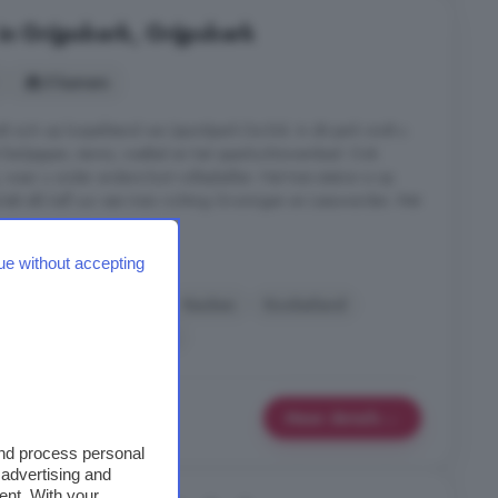
in Grijpskerk, Grijpskerk
5 kamers
zich op loopafstand van (sport)park De Enk. In dit park vindt u
 fierljeppen, tennis, voetbal en het openluchtzwembad. Ook
, waar u onder andere kunt volleyballen. Het trein-station is op
rtrekt elk half uur een trein richting Groningen en Leeuwarden. Met
pskerk
ue without accepting
Garage
Inloopkast
Keuken
Kookeiland
arming
Zonnepanelen
Meer details
and process personal
 advertising and
ent. With your