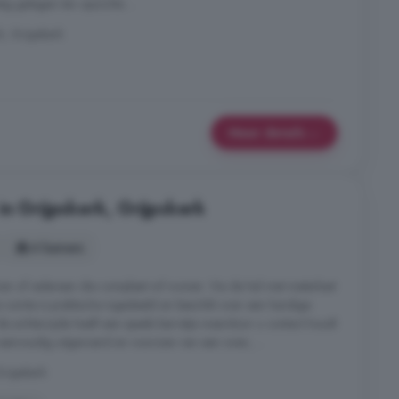
ig gelegen ten opzichte ...
, Grijpskerk
Meer details
in Grijpskerk, Grijpskerk
4 kamers
nen of iedereen die compleet wil wonen. Via de hal met meterkast
 ruimte is praktische ingedeeld en beschikt over een handige
de achterzijde heeft een speels barretje waardoor u contact houdt
envoudig uitgevoerd en voorzien van een oven, ...
rijpskerk