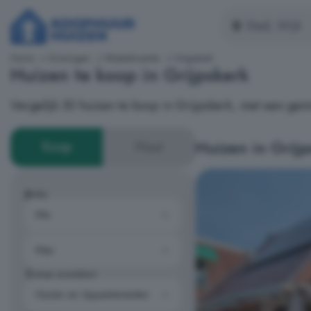
Home
Groningen
Westerkwartier
Grijpskerk
Huizen te koop in Grijpskerk
Vergelijk 30 huizen te koop in Grijpskerk, met een gem
Huizen in Grijp
Koop
Huur
Prijs
Type woning