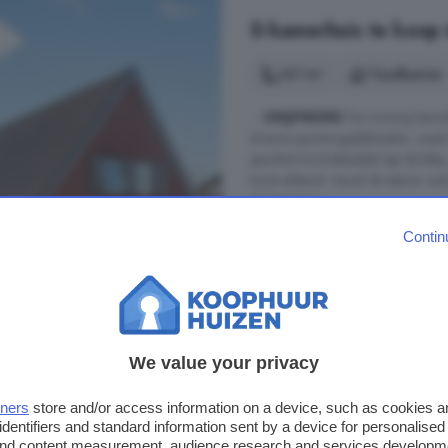
5-kamerhuis te koop 
141 m²
1 badkamer
...
GRIJPSKERK
De woning bevindt 
diverse sportmogelijkheden, zoals
sporthal De Bokkediek ligt dichtbij
korte afstand. Vanaf dit station ve
de fiets bent ...
Zijl, 9843 DG, Grijpskerk, Grij
Contin
Berging
Energielabel
Oprit
Tuin
Vloerverw
€ 595.000
We value your privacy
€ 4.220/m²
tners
store and/or access information on a device, such as cookies 
identifiers and standard information sent by a device for personalised
 and content measurement, audience research and services developm