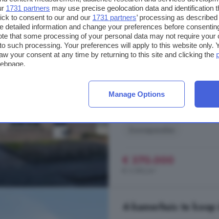
5-kamerhuis te koop 
ur
1731 partners
may use precise geolocation data and identification 
ick to consent to our and our
1731 partners
’ processing as described 
detailed information and change your preferences before consenting
120 m²
1 badkamer
te that some processing of your personal data may not require your 
t to such processing. Your preferences will apply to this website only
...
huis
, hobby s of logés. De achte
aw your consent at any time by returning to this site and clicking the
van een zonneterras, gazon en ee
webpage.
wat jij prettig vindt. De voortuin
beplanting. Op de bestrate oprit pa
Manage Options
Borg, 9843 DC, Grijpskerk, Gri
Berging
Energielabel
Zonnepanelen
€ 370.000
€ 3.083/m²
4-kamerhuis te koop 