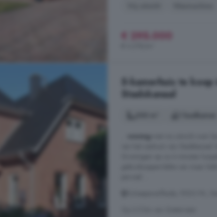
Vrij uitzicht
Wasmachine
€ 295.000
€ 3.278/m²
5-kamerhuis te koop 
Stadskanaal
200 m²
1 badkamer
...
woning
met vrij uitzicht over 
van het centrum van Stadskanaal.
Groningen op ca 4 minuten loopaf
gebruiksoppervlakte van maar lie
perceel ...
Scheepswerfkade, 9503 PA, Sta
Op 3.5 km van Gieterveen