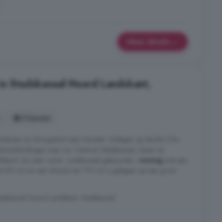
Meer details
in Stadskanaal Noord Landskant,
5 kamers
landerijen en doorgaand vaar/viswater. Gelegen op slechts 5 km
 Busverbindingen naar o.a. Centrum Stadskanaal, Assen en
stand. De zeer ruime - traditioneel gebouwde -
woning
met een
fst 221 m2 en een inhoud van 773 m3 is gelegen op een groot
dskanaal Noord Landskant, Stadskanaal