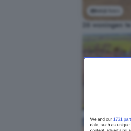
Bekijk foto's
26 woningen te
We and our
1731 par
data, such as unique 
content, advertising