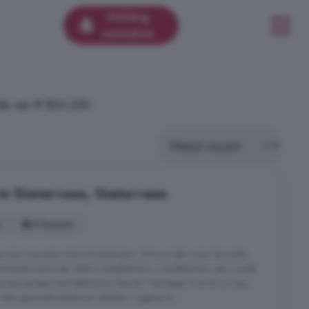
Melding
aanmaken
de van € 824.250.
in Gieterveen, Gieterveen
s
9 kamers
voor wie even snel wil verhuizen . Dit is er één voor de echte
nopzet met maar liefst 5 slaapkamers, 3 badkamers, een royale
wde garage met elektrische deuren. Het begin is er al nu nog
en gezonde hekel aan stilzitten. Ligging & ...