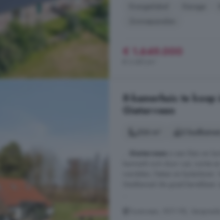
Energielabel
Garage
Zonnepanelen
€ 1.649.000
€ 2.681/m²
8-kamerhuis te koop 
Gieterveen
226 m²
2 badkamer
...
Gieterveen
is een klein en l
kenmerkt zich door rust, ruimte en 
wandelen, fietsen en buitenleven. 
Stadskanaal die goed bereikbaar z
...
Torenveen, 9511 PB, Verspreide