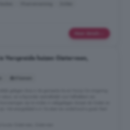
Keuken
Vloerverwarming
Zolder
Meer details
in Verspreide huizen Gieterveen,
s
8 kamers
andelijk gelegen dorp in de gemeente Aa en Hunze. De omgeving
natuur, en is bijzonder aantrekkelijk voor liefhebbers van
Voorzieningen zijn te vinden in nabijgelegen dorpen als Gieten en
ijn. Het energielabel is A. De staat van onderhoud is goed. Bent
 huizen Gieterveen, Gieterveen