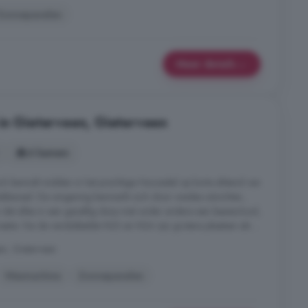
Zonnepanelen
Meer details
in Gieterveen, Gieterveen
6 kamers
ch bevindt midden in het prachtige Hunzedal op korte afstand van
adskanaal. De omgeving kenmerkt zich door weidse uitzichten,
 dat alles in een gezellig dorp met onder andere een basisschool,
atie. Via de verdubbelde N33 en N34 zijn grotere plaatsen als ...
en, Gieterveen
Wasmachine
Zonnepanelen