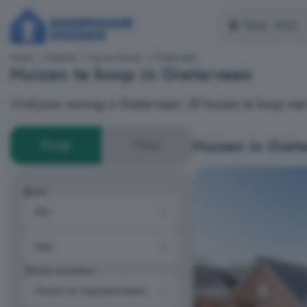
Home
Drenthe
Aa en Hunze
Gieterveen
Huizen te koop in Gieterveen
Vind jouw woning in Gieterveen: 30 huizen te koop me
Huizen in Giet
Koop
Huur
Prijs
Type woning