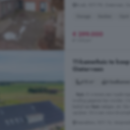
Broek, 9511 PR, Gieterveen, Gi
Garage
Keuken
Oprit
€ 299.000
€ 1.510/m²
11-kamerhuis te koop
Gieterveen
615 m²
6 badkamer
...
huis
. Er is tevens een royale 
invulling gegeven kan worden. U ku
bedrijf aan
huis
vestigen, etc. Een
oprijlaan. Dit is een ware droompl
Veenakkers, 9511 TA, Verspreid