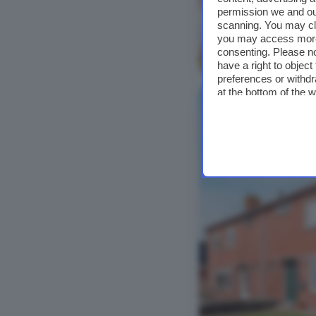
permission we and o
scanning. You may cl
you may access more 
consenting. Please no
Bekijk foto's
have a right to objec
preferences or withdr
at the bottom of the 