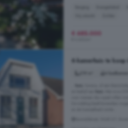
Berging
Energielabel
Vrij uitzicht
Zolder
€ 685.000
€ 3.425/m²
6-kamerhuis te koop
219 m²
4 badkamer
...
huis
, horeca, of een kleinschali
en bedrijf aan
huis
: Met circa 21
voor mensen die royaal willen won
De indeling biedt bovendien mogel
en de hoeveelheid ruimte ...
Bareveldstraat, 9648 GT, Bove