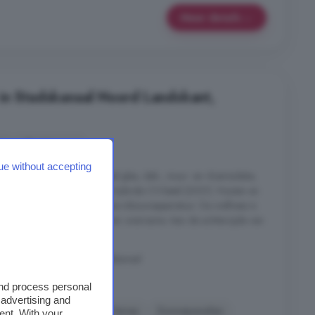
Meer details
in Stadskanaal Noord Landskant,
s
4 kamers
ue without accepting
uwd en voorzien van dubbel glas, dak-, muur- en vloerisolatie,
 Verwarming d.m.v. Intergas hybride CV-ketel (2021). Houten en
chting is voorzien van diverse inbouwapparatuur. De wellness is
 jacuzzi en bar, deze zijn ter overname. Aan de achterzijde van
welke ...
aal Noord Landskant, Stadskanaal
and process personal
 advertising and
Garage
Keuken
Terras
Zonnepanelen
ent. With your