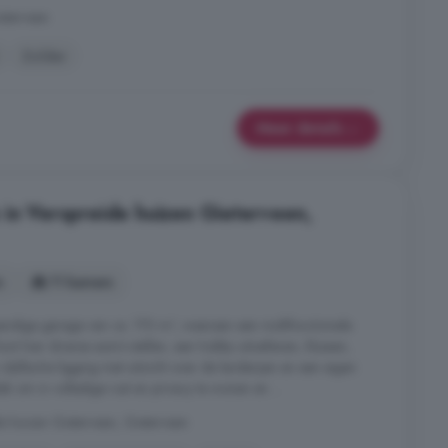
eterveen
Zolder
Meer details
 in Verspreide huizen Gieterveen,
s
11 kamers
inpandige garage van ca. 170 m², waaraan een multifunctionele
nt hier diverse auto's stallen, een hobby uitoefenen, klussen,
 idyllische ligging met uitzicht over de landerijen en een eigen
ek om in volledige rust en privacy te wonen en ...
e huizen Gieterveen, Gieterveen