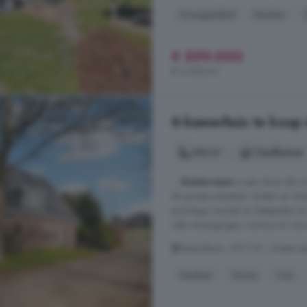
Energielabel
Keuken
€ 599.000
€ 2.650/m²
6-kamerhuis te koop 
143 m²
1 badkamer
...
Gieterveen
is een dorp dat zi
de grotere plaatsen Gieten en St
prachtige wandel en fietspaden en
vele verenigingen, horeca en recre
Veenakkers, 9511 RC, Gieterve
Keuken
Terras
Tuin