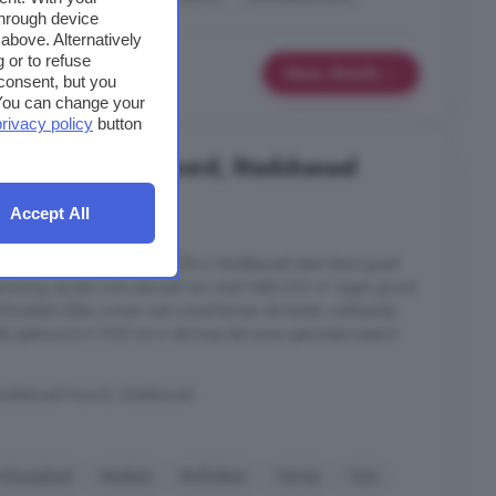
through device
above. Alternatively
 or to refuse
Meer details
consent, but you
. You can change your
privacy policy
button
in Stadskanaal Noord, Stadskanaal
Accept All
3 kamers
 Aan de Scheepswerfstraat 27b in Stadskanaal staat deze goed
oning op een ruim perceel van maar liefst 633 m² eigen grond.
comfortabel willen wonen met zowel binnen als buiten voldoende
ijk gebouwd in 1960 en in de loop der jaren gemoderniseerd.
tadskanaal Noord, Stadskanaal
Inloopkast
Keuken
Rolluiken
Terras
Tuin