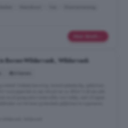
Keuken
Nieuwbouw
Tuin
Vloerverwarming
Meer details
 in Boven-Wildervank, Wildervank
s
6 kamers
g initiatief. Dubbele bewoning, levensloopbestendig, gelijkvloers
9m² woonoppervlak en een inhoud van ca. 883m³ is dit een plek
en en/of graag extra ruimte willen voor hobby, werk of logees.
ijkheden om het leven grotendeels gelijkvloers te organiseren,
n-Wildervank, Wildervank