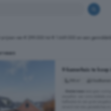
t prijzen van € 299.000 tot € 1.649.000 en een gemiddel
erveen
9-kamerhuis te koop 
198 m²
3 badkamer
...
Gieterveen
staat geen woning 
aanpakker: een ruime dubbele woo
leefkeuken én een grote aangebou
iemand met visie, gereedschap en e