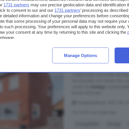
ur
1731 partners
may use precise geolocation data and identification 
ick to consent to our and our
1731 partners
’ processing as described 
€ 595.000
detailed information and change your preferences before consenting
te that some processing of your personal data may not require your 
€ 2.621/m²
t to such processing. Your preferences will apply to this website only
aw your consent at any time by returning to this site and clicking the
webpage.
3-kamerhuis te koop 
Manage Options
90 m²
1 badkamer
...
woning
met veel buitenruimte?
onderhouden twee-onder-een-kapw
Een fijne plek voor starters die 
ruimte. De
woning
is oorspronkel
Binnen tref je een ...
Scheepswerfstraat, 9501 NR, S
Op 3.8 km van Gieterveen
Energielabel
Garage