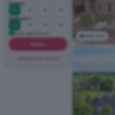
Kamers
1+
2+
3+
4+
Badkamers
1+
2+
3+
4+
Eerder geadverteerd
Bekijk foto's
Zoeken
Zoekopdracht opslaan