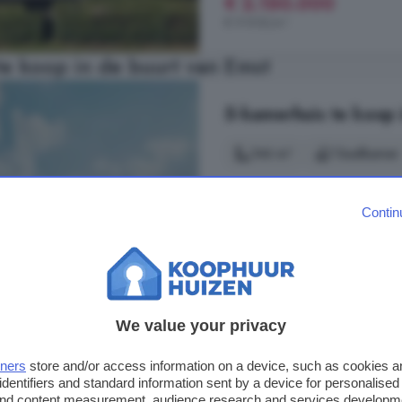
€ 2.150.000
€ 9.908/m²
e koop in de buurt van Emst
5-kamerhuis te koop 
146 m²
1 badkamer
Deze ruime twee-onder-een-kapwon
De woonkamer bevindt zich aan de 
Contin
beschikt over drie slaapkamers, ee
vaste trap, biedt volop extra ruim
C (tweekapper langskap) (Bouwn
Op 10.6 km van Emst
We value your privacy
Berging
Keuken
Oprit
tners
store and/or access information on a device, such as cookies 
identifiers and standard information sent by a device for personalised
€ 682.500
 and content measurement, audience research and services developm