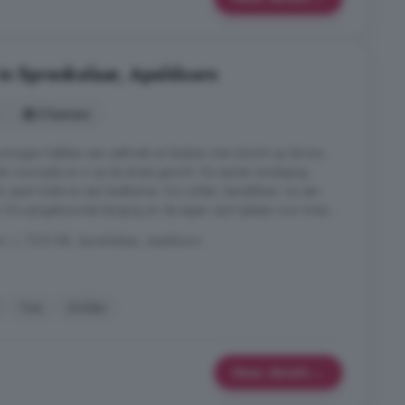
in Sprenkelaar, Apeldoorn
5 kamers
ingen hebben een eethoek en keuken met uitzicht op de tuin.
voorzijde en is op de straat gericht. De eerste verdieping
n apart toilet en een badkamer. De zolder, bereikbaar via een
te. De aangebouwde berging en de eigen oprit (plaats voor twee ...
r. ), 7323 RB, Sprenkelaar, Apeldoorn
Tuin
Zolder
Meer details