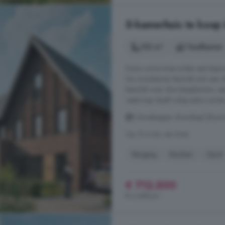
5-kamerhuis te koop 
152 m²
1 badkamer
Deze ruime twee-onder-een-kapwon
De woonkamer bevindt zich aan de 
beschikt over drie slaapkamers, ee
vaste trap, biedt volop extra ruim
B (tweekapper dwarskap) (Bouwn
Op 10.6 km van Emst
Berging
Keuken
Oprit
€ 712.500
€ 4.688/m²