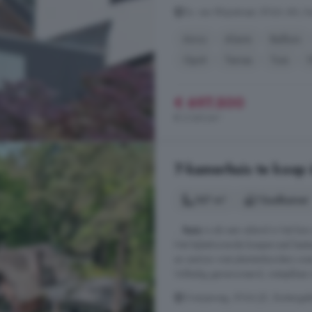
Ds. van Rhijnstraat, 8166 AN, K
Airco
Alarm
Balkon
Oprit
Terras
Tuin
€ 697.500
€ 2.341/m²
7-kamerhuis te koop 
167 m²
1 badkamer
...
huis
is als een eiland in het b
Het bijbehorende bosperceel besta
en siertuin met plantenborders waa
Volledig gerenoveerd, instapklaar 
Oranjeweg, 8166 JD, Buitengeb