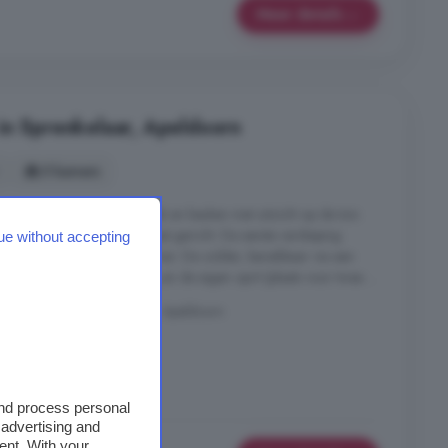
Meer details
in Sprenkelaar, Apeldoorn
5 kamers
ingen hebben een eethoek en keuken met uitzicht op de tuin.
voorzijde en is op de straat gericht. De eerste verdieping
ue without accepting
n apart toilet en een badkamer. De zolder, bereikbaar via een
te. De aangebouwde berging en de eigen oprit (plaats voor twee ...
r. ), 7323 RB, Sprenkelaar, Apeldoorn
Tuin
Zolder
and process personal
 advertising and
ent. With your