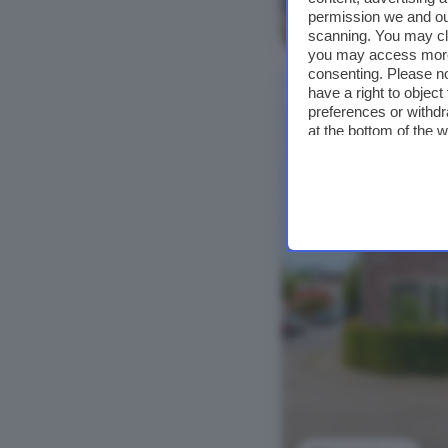
permission we and o
Bekijk foto's
scanning. You may cl
you may access more 
consenting. Please no
have a right to objec
preferences or withdr
at the bottom of the 