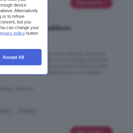
Meer details
through device
above. Alternatively
 or to refuse
consent, but you
 in Welgelegen, Apeldoorn
. You can change your
privacy policy
button
6 kamers
ge activiteiten die je zou willen gaan ontplooien. Al kun je de
Accept All
ervlakte bij de woning betrekken. In de voormalige winkelruimte
aliseren. Maar zou je de begane grond als winkelruimte willen
ca 100m2 tot je beschiikkig. De bestemming woon/winkelpand
gelegen, Apeldoorn
euken
Schuifpui
Meer details