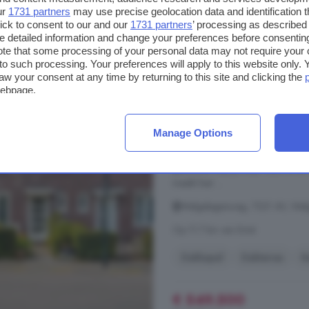
ur
1731 partners
may use precise geolocation data and identification 
€ 4.675/m²
ick to consent to our and our
1731 partners
’ processing as described 
detailed information and change your preferences before consenting
te that some processing of your personal data may not require your 
6-kamerhuis te koop
t to such processing. Your preferences will apply to this website only
aw your consent at any time by returning to this site and clicking the
webpage.
205 m²
1 badkamer
...
huis
of voor andere bedrijfsmati
Manage Options
ruimte natuurlijk ook als woonopp
kun je met gemak enkele kamers re
gebruiken heb je maar liefst cir
maakt hier ...
Welgelegenweg, 7321 AV, Wel
Op 11.7 km van Emst
Dakkapel
Dakterras
K
€ 549.500