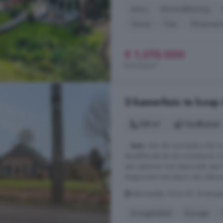
Airco
Airconditioning
Terras
Tuin
Vloerverw
€ 1.375.000
€ 8.234/m²
2-kamerhuis te koop 
138 m²
1 badkamer
...
huis
. Aan de voorzijde is de w
dezelfde stijl als de woonkamer. Er
een opkamer met daaronder een kl
slaapruimte met daarin een dakvens
Veluwsedijk, 8166 KP, Buitenge
Energielabel
Garage