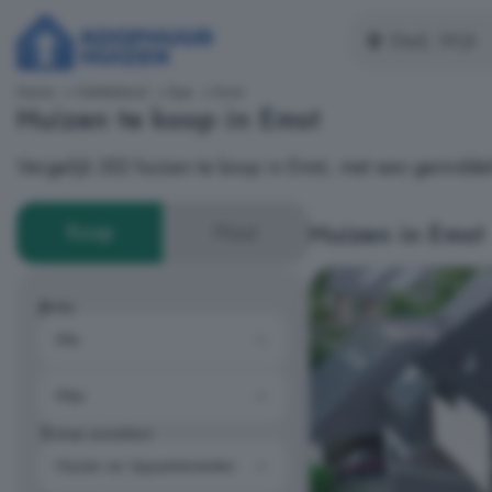
Home
Gelderland
Epe
Emst
Huizen te koop in Emst
Vergelijk 352 huizen te koop in Emst, met een gemiddel
Huizen in Emst
Koop
Huur
Prijs
Type woning