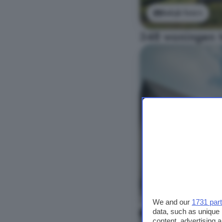
Bekijk foto's
348 woningen t
We and our
1731 par
data, such as unique 
content, advertising