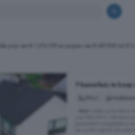
de prijs van € 1.274.375 en prijzen van € 697.500 tot € 
7-kamerhuis te koop 
298 m²
2 badkamer
...
Emst
, midden op de Veluwe. Me
maar liefst 298 m². Wat deze won
gerenoveerd woongedeelte en een
kan worden ingericht. Een ideale 