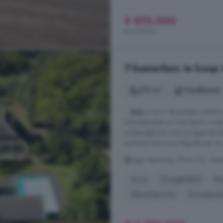
€ 875.000
€ 6.341/m²
7-kamerhuis te koop 
217 m²
1 badkamer
...
huis
is tot in de puntjes onder
zonnepanelen en luxe extra s zoa
ochtendgloren over je eigen terrei
perfecte harmonie Stap binnen en je
Lage Veenweg, 8166 HG, Buite
Airco
Energielabel
Ke
Warmtepomp
Zonnepan