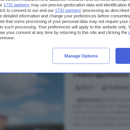
ur
1731 partners
may use precise geolocation data and identification 
Acacialaan, 9363 GP, Marum,
ick to consent to our and our
1731 partners
’ processing as described 
detailed information and change your preferences before consenting
Op 6.7 km van Doezum
te that some processing of your personal data may not require your 
t to such processing. Your preferences will apply to this website only
Energielabel
Tuin
aw your consent at any time by returning to this site and clicking the
webpage.
€ 285.000
€ 3.239/m²
Manage Options
3-kamerappartement 
100 m²
1 badkamer
...
appartement
beschikt over e
maakt. De woningen zijn volledig
vloerverwarming en zonnepanelen.
ook voor lage energielasten en een
centrum van Grootegast, met winke