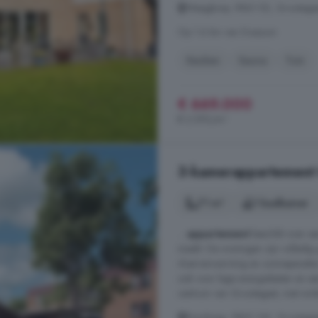
Weegbree, 9861 ES, Grootegas
Op 1.6 km van Doezum
Keuken
Sauna
Tuin
€ 669.000
€ 2.593/m²
3-kamerappartement 
71 m²
1 badkamer
...
appartement
beschikt over e
maakt. De woningen zijn volledig
vloerverwarming en zonnepanelen.
ook voor lage energielasten en een
centrum van Grootegast, met winke
Rondweg, 9861 GK, Grootegas