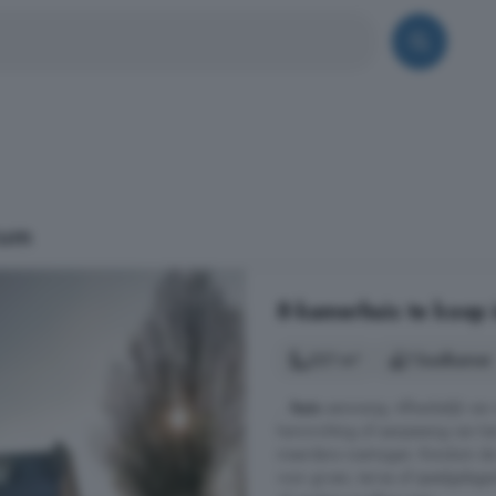
zum
8-kamerhuis te koop
221 m²
1 badkamer
...
huis
aanwezig. Afhankelijk van 
herinrichting of aanpassing van he
meerdere voertuigen. Rondom de w
voor groen, terras of speelgelegen