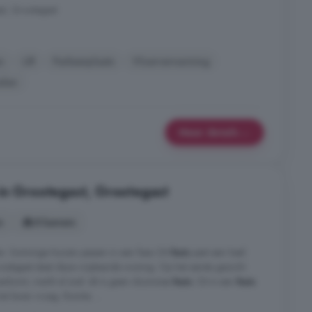
t, Grootegast
n
Lift
Parkeerplaats
Vloerverwarming
elen
Meer details
in Grootegast, Grootegast
s
8 kamers
n. Sommige huizen passen in een fase. Dit
huis
past een heel
rootegast staat deze vrijstaande woning. Op het eerste gezicht
enkomt, merkt al snel: dit is geen doorsnee
huis
. Dit is een
huis
t leven vroeg. Ruimte. ...