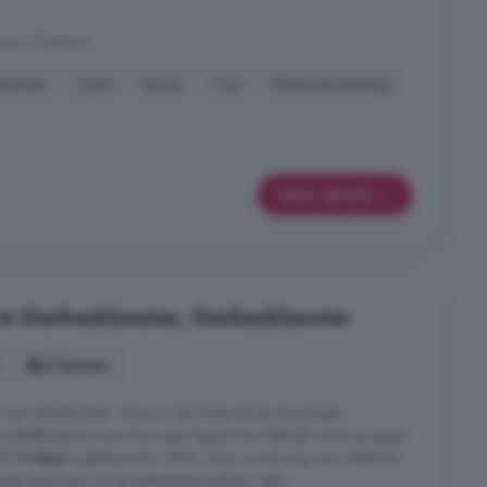
ezum, Doezum
Keuken
Oprit
Terras
Tuin
Vloerverwarming
Meer details
in Gerkesklooster, Gerkesklooster
5 kamers
t op vakantie bent. Of je nu de Friese of de Groningse
tdekkingsreis over het water begint hier letterlijk vanuit je eigen
ils Het
huis
is gebouwd in 1894, maar is met oog voor detail en
n genomen tot dit authentieke geheel. Vele ...