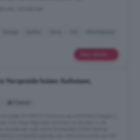
klooster, Gerkesklooster
Garage
Keuken
Terras
Tuin
Warmtepomp
Meer details
in Verspreide huizen Surhuizum,
5 kamers
umermieden 28 9283 XV Surhuizum op ca 8000m2 Gelegen in
er 3 km lange Weg tussen Surhuizum en Stroobos, in de
 voorzijde een wijds uitzicht De Boerderij (1920) Voorhuis
terhuis riet beschikt inpandig over ruime schuurruimte voor het