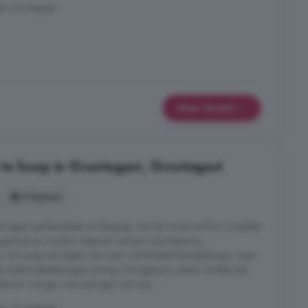
t, Grootegast
Meer details
te koop in Grootegast, Grootegast
3 kamers
en eigen parkeerplaats en berging, wat het wooncomfort compleet
 gasloos en worden uitgerust met een warmtepomp,
 Dit zorgt niet alleen voor een comfortabel binnenklimaat, maar
 toekomstbestendige woning. De ligging is ideaal: dichtbij het
ls en overige voorzieningen op loop- ...
t, Grootegast