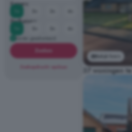
Kamers
1+
2+
3+
4+
Badkamers
1+
2+
3+
4+
Eerder geadverteerd
Zoeken
Bekijk foto's
Zoekopdracht opslaan
37 woningen te