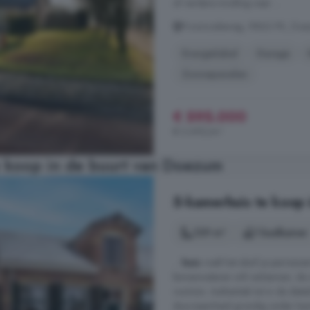
of verdere invulling naar ...
Provincialeweg, 9863 PK, Do
Energielabel
Garage
Zonnepanelen
€ 595.000
€ 2.692/m²
 koop in de buurt van Doezum
5-kamerhuis te koop 
129 m²
1 badkamer
...
huis
voelt het alsof je permanen
binnenwateren wilt verkennen; de on
voortuin. Authentiek tot in de deta
duurzaamheid grondig onder hande