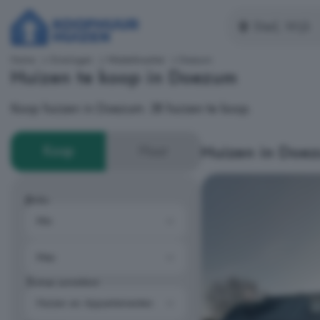
Home
Groningen
Westerkwartier
Doezum
Huizen te koop in Doezum
Koop huizen in Doezum: 38 huizen te koop.
Huizen in Doe
Koop
Huur
Prijs
Type woning