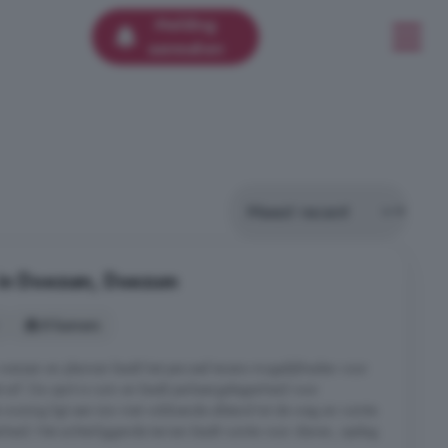
Melding
aanmaken
 in Doezum, Doezum
8 kamers
wensen en plannen biedt het perceel tevens mogelijkheden voor
t erf. De oprit is ruim en biedt parkeergelegenheid voor
oning ligt een tuin met voldoende afstand tot de weg en ruimte
heid. Het achterliggende terrein biedt ruimte voor dieren, opslag