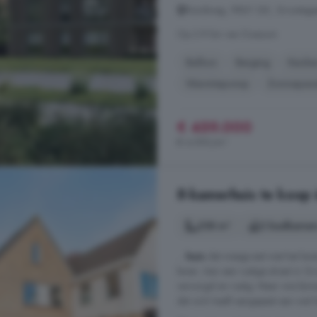
Rondweg, 9861 GK, Grootegas
Op 2.9 km van Doezum
Balkon
Berging
Keuke
Warmtepomp
Zonnepan
€ 459.000
€ 4.590/m²
8-kamerhuis te koop 
258 m²
2 badkamer
...
huis
dat meegroeit met het leve
leven. Aan een rustige straat in G
verzorgd en rustig. Maar wie binn
dat zich heeft aangepast aan wat he