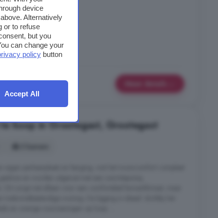
through device
 Marum
above. Alternatively
 or to refuse
consent, but you
. You can change your
privacy policy
button
Meer details
Accept All
te koop in Grootegast, Grootegast
3 kamers
en eigen parkeerplaats en berging, wat het wooncomfort compleet
 gasloos en worden uitgerust met een warmtepomp,
 Dit zorgt niet alleen voor een comfortabel binnenklimaat, maar
 toekomstbestendige woning. De ligging is ideaal: dichtbij het
ls en overige voorzieningen op loop- ...