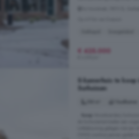
De Voorstreek, 9873 PJ, Gerkes
Op 4.9 km van Doezum
Dakkapel
Energielabel
€ 425.000
€ 3.295/m²
5-kamerhuis te koop 
Surhuizum
150 m²
1 badkamer
...
koop
Woonboerderij Surhuiz
de Surhuizemermieden een ongeve
Lintbebouwing gelegen met aan de
(1990) voorhuis pannen gedekt ach