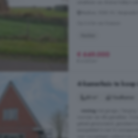
uitoefenen van diverse hobby's oo
Miedwei, 9283 XV, Verspreide 
Op 2.4 km van Doezum
Keuken
€ 649.000
€ 4.327/m²
4-kamerhuis te koop 
80 m²
1 badkamer
...
woning
met garage / berging. H
voorzien van alle gemakken. Oors
geheel gerenoveerd, geïsoleerd
energielabel A met 14 zonnepanel
over voorgelegen weiland met op .