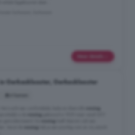
k enkele bijgebouwen steen ...
huizen Surhuizum, Surhuizum
Meer details
in Gerkesklooster, Gerkesklooster
4 kamers
et is echt een comfortabele, leuke en sfeervolle
woning
pronkelijk is de
woning
gebouwd in 1939 maar vanaf 2011
 en gemoderniseerd. De
woning
heeft daarom ook een
en. Vanuit de
woning
heb je een prachtig ruim en vrij uitzicht
..