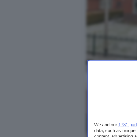
Bekijk foto's
We and our
1731 par
data, such as unique 
content, advertising