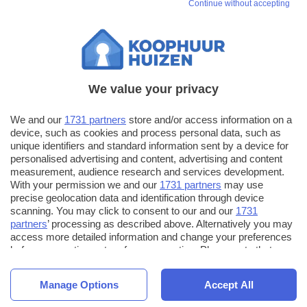
Continue without accepting
verkoopprijsgegevens. Koop en Huur Huizen garandeert niet
en aanvaardt geen aansprakelijkheid voor de juistheid of
volledigheid van de woningbeschrijvingen en bijbehorende
informatie die hier worden weergegeven, aangezien deze
geen vastgoedgegevens vormen. Neem contact op met een
We value your privacy
lokaal makelaarskantoor voor meer informatie over beschikbare
woningen.
We and our
1731 partners
store and/or access information on a
device, such as cookies and process personal data, such as
unique identifiers and standard information sent by a device for
personalised advertising and content, advertising and content
measurement, audience research and services development.
With your permission we and our
1731 partners
may use
Koop en
precise geolocation data and identification through device
Huur Huizen biedt een ruim aanbod aan woningadvertenties en
scanning. You may click to consent to our and our
1731
huizenprijstrends om je te helpen bij het vinden van je ideale
partners
’ processing as described above. Alternatively you may
access more detailed information and change your preferences
woning.
before consenting or to refuse consenting. Please note that
some processing of your personal data may not require your
Facebook
consent, but you have a right to object to such processing. Your
Instagram
Manage Options
Accept All
preferences will apply to this website only. You can change
Pinterest
your preferences or withdraw your consent at any time by