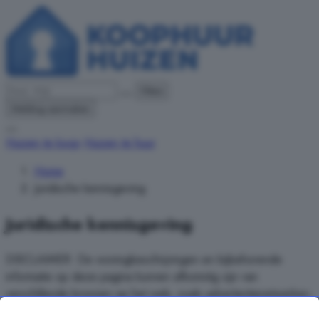
Filters
Melding aanmaken
Huizen te koop
Huizen te huur
Home
Juridische kennisgeving
Juridische kennisgeving
DISCLAIMER: De woningbeschrijvingen en bijbehorende
informatie op deze pagina kunnen afkomstig zijn van
verschillende bronnen op het web, zoals advertentienetwerken,
partnervastgoedwebsites, woningaggregatoren en