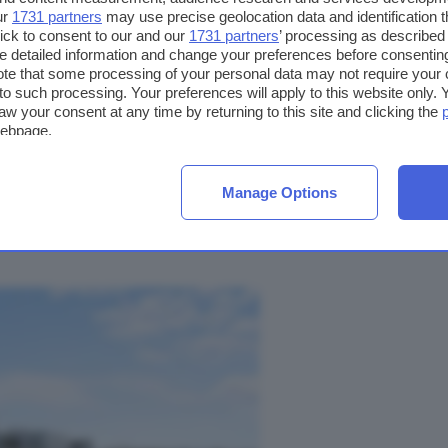
en
ur
1731 partners
may use precise geolocation data and identification 
ick to consent to our and our
1731 partners
’ processing as described 
detailed information and change your preferences before consenting
te that some processing of your personal data may not require your 
t to such processing. Your preferences will apply to this website only
aw your consent at any time by returning to this site and clicking the
webpage.
Manage Options