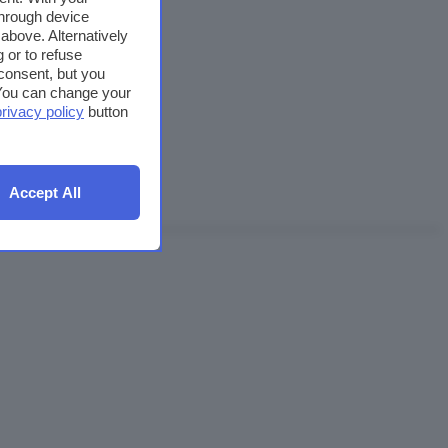
through device
above. Alternatively
 or to refuse
consent, but you
. You can change your
privacy policy
button
Accept All