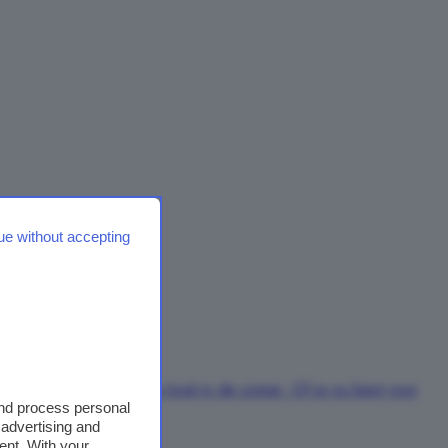
ue without accepting
 in de winter, aangenaam koel in de zomer. Of je nu kiest voor
and process personal
 advertising and
ent. With your