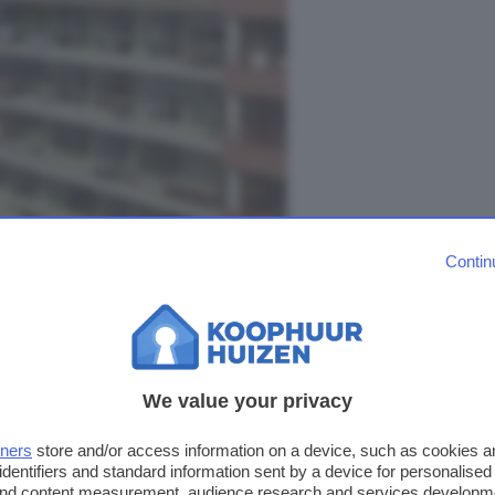
Contin
Bekijk foto's
n
We value your privacy
stadsverwarming en vloerverwarming in alle ruimtes: heerlijk warm
tners
store and/or access information on a device, such as cookies 
id van de stad, hier leef je zoals jij dat wilt. Klinkt goed, toch?
identifiers and standard information sent by a device for personalised
 and content measurement, audience research and services developm