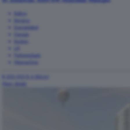
St. Annastraat, 6525 GW, Heijendaal, Nijmegen
Balkon
Berging
Energielabel
Garage
Keuken
Lift
Parkeerplaats
Wasmachine
€ 500.000
€ 4.386/m²
Meer details