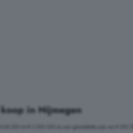
 koop in Nijmegen
 € 85.000 tot € 3.000.000 en een gemiddelde prijs van € 593.7