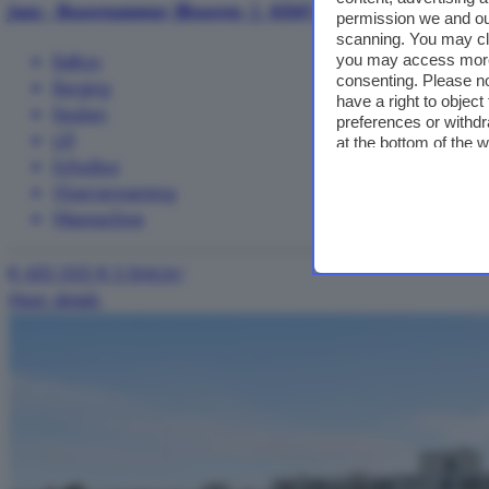
Jazz - Bouwnummer (Bouwnr. ), 6541 AD, Biezen, Nijmeg
permission we and o
scanning. You may cl
Balkon
you may access more 
consenting. Please no
Berging
have a right to objec
Keuken
preferences or withdr
Lift
at the bottom of the 
Schuifpui
Vloerverwarming
Wasmachine
€ 450.000
€ 5.844/m²
Meer details