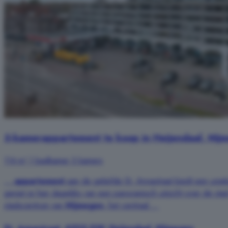
3-kamerappartement te koop in Heijendaal, Nij
114 m²
1 badkamer
3 kamers
...
appartement
aan de geliefde St. Annastraat biedt een unie
geniet je hier dagelijks van een panoramisch uitzicht over de s
stadscentrum van
Nijmegen
, het centraal ...