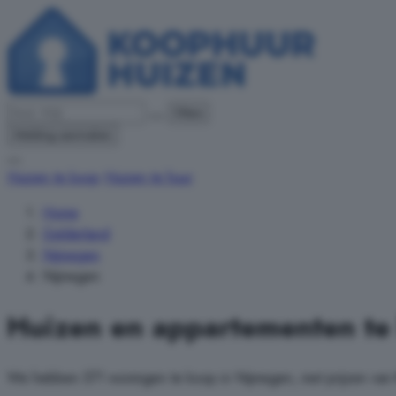
Filters
Melding aanmaken
Huizen te koop
Huizen te huur
Home
Gelderland
Nijmegen
Nijmegen
Huizen en appartementen te
We hebben 571 woningen te koop in Nijmegen, met prijzen van