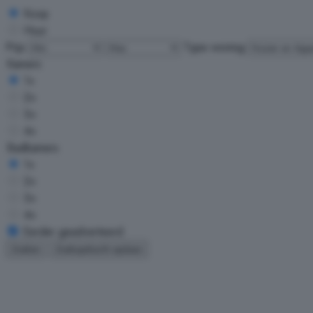
Koop
Huur
Prijs
Type woning
Kamers
1+
2+
3+
4+
Badkamers
1+
2+
3+
4+
Eerder geadverteerd
Zoeken
Zoekopdracht opslaan