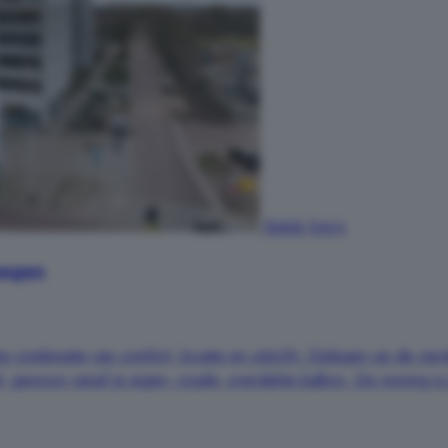
Bekijk foto's
megen
ke combinatie van comfort, locatie en uitzicht. Gelegen op de vi
tad, gewoon vanaf je eigen, royale, overdekte balkon. De woning i