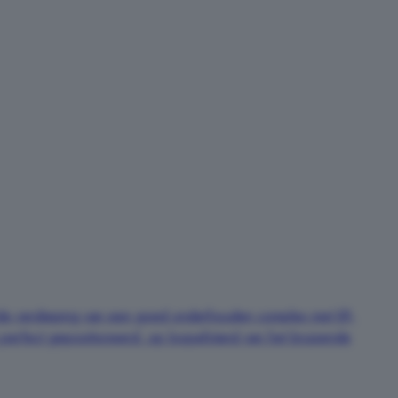
erde verdieping van een goed onderhouden complex met lift,
s perfect gepositioneerd: op loopafstand van het bruisende