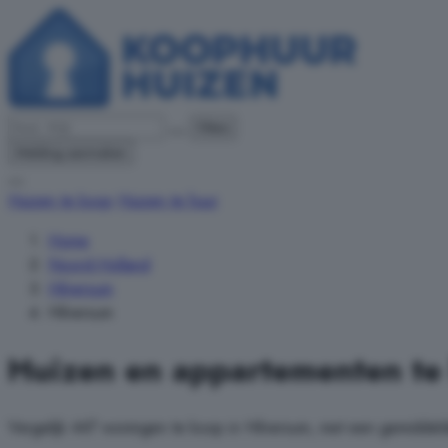
Filters
Melding aanmaken
Huizen te koop
Huizen te huur
Home
Noord-Holland
Hilversum
Hilversum
Huizen en appartementen te
Vergelijk 447 woningen te koop in Hilversum, met een gemiddeld