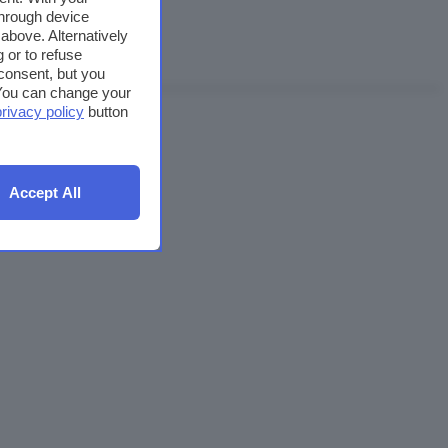
through device
above. Alternatively
 or to refuse
consent, but you
. You can change your
privacy policy
button
Accept All