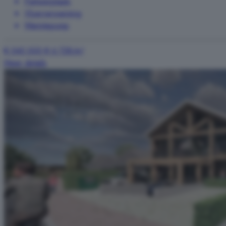
Parkeerplaats
Vloerverwarming
Warmtepomp
€ 545.000
€ 6.728/m²
Meer details