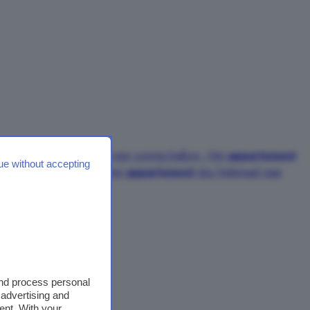
ng van het complex met een zonnig balkon. Het
appartement
ue without accepting
e en warmtepomp. U kunt het
appartement
dus helemaal naar
and process personal
 advertising and
ent. With your