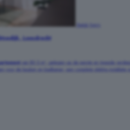
Bekijk foto's
tsedijk, Loosdrecht
artement
van 80,5 m², gelegen op de eerste en tweede verdiep
ngen voor de keuken en badkamer, een complete elektra installati