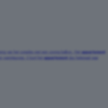
ing van het complex met een zonnig balkon. Het
appartement
e en warmtepomp. U kunt het
appartement
dus helemaal naar