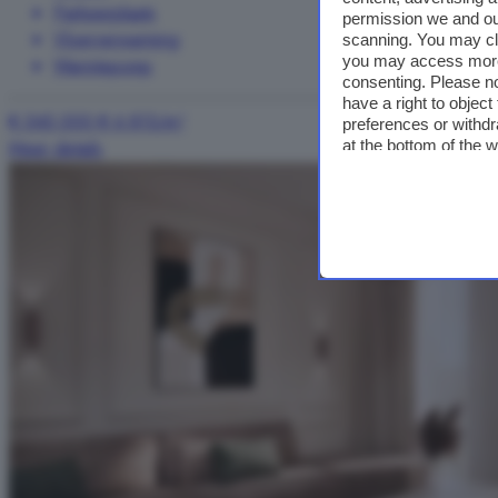
Parkeerplaats
permission we and o
Vloerverwarming
scanning. You may cl
you may access more 
Warmtepomp
consenting. Please no
have a right to objec
€ 545.000
€ 6.813/m²
preferences or withdr
Meer details
at the bottom of the 