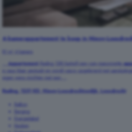
4-kamerappartement te koop in Nieuw-Loosdrech
81 m²
4 kamers
...
Appartement
Rading 128J betreft een ruim maisonnette
app
is saus klaar gestuukt en wordt casco opgeleverd met aansluiti
eigen wens inrichten met een ...
Rading, 1231 KD, Nieuw-Loosdrechtsedijk, Loosdrecht
Balkon
Berging
Energielabel
Keuken