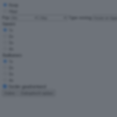
Koop
Huur
Prijs
Type woning
Kamers
1+
2+
3+
4+
Badkamers
1+
2+
3+
4+
Eerder geadverteerd
Zoeken
Zoekopdracht opslaan