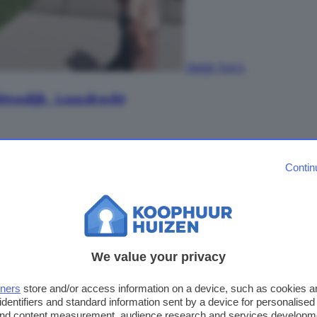
Bekijk foto's
tsedijk, Loosdrecht
partement
van 80 m², gelegen op de eerste en tweede verdiepi
Contin
ngen voor de keuken en badkamer, een complete elektra installati
We value your privacy
tners
store and/or access information on a device, such as cookies 
identifiers and standard information sent by a device for personalised
 and content measurement, audience research and services developm