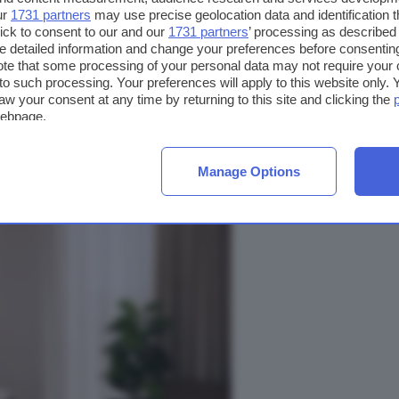
ur
1731 partners
may use precise geolocation data and identification 
ick to consent to our and our
1731 partners
’ processing as described 
detailed information and change your preferences before consenting
te that some processing of your personal data may not require your 
t to such processing. Your preferences will apply to this website only
aw your consent at any time by returning to this site and clicking the
webpage.
Manage Options