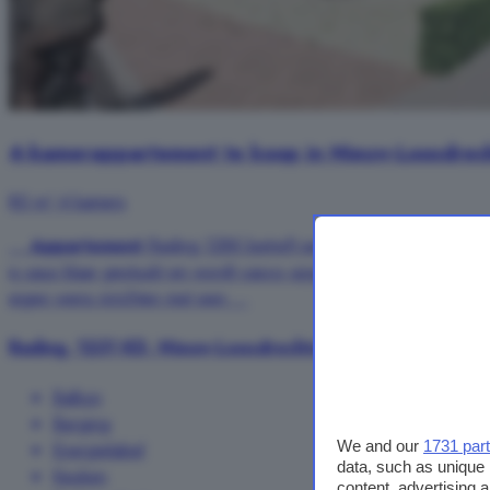
4-kamerappartement te koop in Nieuw-Loosdrech
80 m²
4 kamers
...
Appartement
Rading 128K betreft een ruim maisonnette
ap
is saus klaar gestuukt en wordt casco opgeleverd met aansluiti
eigen wens inrichten met een ...
Rading, 1231 KD, Nieuw-Loosdrechtsedijk, Loosdrecht
Balkon
Berging
We and our
1731 par
Energielabel
data, such as unique 
Keuken
content, advertising