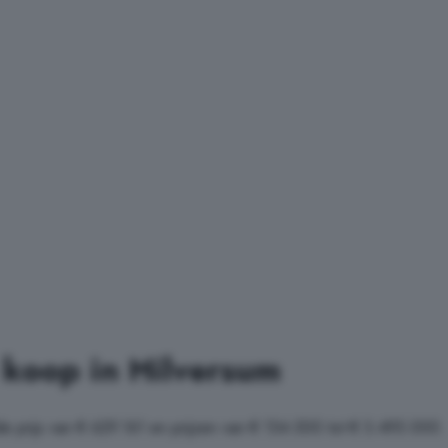
 koop in Hilversum
e prijs van € 629.161 en prijzen van € 134.500 tot € 3.495.000.